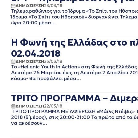
ΣΕΠΤΕΜΒΡΙΟΣ 2020
ΔΗΜΟΣΙΕΥΣΗ
23/03/18
Τηλεμαραθώνιος για το Ίδρυμα «Το Σπίτι του Ηθοποι
ΑΥΓΟΥΣΤΟΣ 2020
Ίδρυμα «Το Σπίτι του Ηθοποιού» διοργανώνει Τηλεμα
ΙΟΥΛΙΟΣ 2020
ώρα 20:00 μέσα...
ΙΟΥΝΙΟΣ 2020
ΜΑΙΟΣ 2020
Η Φωνή της Ελλάδας στο π
ΑΠΡΙΛΙΟΣ 2020
ΜΑΡΤΙΟΣ 2020
02.04.2018
ΦΕΒΡΟΥΑΡΙΟΣ 2020
ΔΗΜΟΣΙΕΥΣΗ
23/03/18
ΙΑΝΟΥΑΡΙΟΣ 2020
Το «Hellenic Youth in Action» στη Φωνή της Ελλάδ
ΔΕΚΕΜΒΡΙΟΣ 2019
Δευτέρα 26 Μαρτίου έως τη Δευτέρα 2 Απριλίου 201
ΝΟΕΜΒΡΙΟΣ 2019
κόσμο- θα προβάλλει μέσα...
ΟΚΤΩΒΡΙΟΣ 2019
ΣΕΠΤΕΜΒΡΙΟΣ 2019
ΤΡΙΤΟ ΠΡΟΓΡΑΜΜΑ – Διμερές
ΑΥΓΟΥΣΤΟΣ 2019
ΙΟΥΛΙΟΣ 2019
ΔΗΜΟΣΙΕΥΣΗ
22/03/18
ΤΡΙΤΟ ΠΡΟΓΡΑΜΜΑ ΜΕ ΑΦΙΕΡΩΣΗ «Μάιλς Ντέιβις» Ημ
ΙΟΥΝΙΟΣ 2019
2018 (Β΄ μέρος), στις 20:00-21:00 Το πρώτο από τα δ
ΜΑΙΟΣ 2019
να ακούσουν...
ΑΠΡΙΛΙΟΣ 2019
ΜΑΡΤΙΟΣ 2019