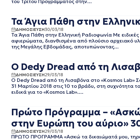
του Τρίτου Προγράμματος στην...
EΡΤ1
ΑΥΓΟΥΣΤΟΣ 2025
EΡΤ2 ΣΠΟΡ
ΙΟΥΛΙΟΣ 2025
EΡΤ3
ΙΟΥΝΙΟΣ 2025
Τα Άγια Πάθη στην Ελληνι
EΡΤNEWS
ΜΑΙΟΣ 2025
ΔΗΜΟΣΙΕΥΣΗ
30/03/18
ΑΘΛΗΤΙΚΑ
ΑΠΡΙΛΙΟΣ 2025
Τα Άγια Πάθη στην Ελληνική Ραδιοφωνία Με ειδικές
ΓΕΝΙΚΗ
ΜΑΡΤΙΟΣ 2025
αφιερώματα, διανθισμένα από πλούσιο αρχειακό υλ
ΓΡΑΦΕΙΟ ΤΥΠΟΥ ΕΡΤ
ΦΕΒΡΟΥΑΡΙΟΣ 2025
της Μεγάλης Εβδομάδας, αποτυπώνοντας...
ΚΙΝΗΜΑΤΟΓΡΑΦΙΚΕΣ
ΙΑΝΟΥΑΡΙΟΣ 2025
ΤΑΙΝΙΕΣ
ΔΕΚΕΜΒΡΙΟΣ 2024
O Dedy Dread από τη Λισαβ
ΠΟΛΙΤΙΚΗ
ΝΟΕΜΒΡΙΟΣ 2024
ΠΟΛΙΤΙΣΜΟΣ
ΟΚΤΩΒΡΙΟΣ 2024
ΔΗΜΟΣΙΕΥΣΗ
29/03/18
ΤΗΛΕΟΡΑΣΗ
O Dedy Dread από τη Λισαβόνα στο «Kosmos Lab» Σ
ΣΕΠΤΕΜΒΡΙΟΣ 2024
31 Μαρτίου 2018 στις 10 το βράδυ, στη συχνότητα 
ΑΥΓΟΥΣΤΟΣ 2024
ειδικά για το «Kosmos Lab»....
ΙΟΥΛΙΟΣ 2024
ΙΟΥΝΙΟΣ 2024
Πρώτο Πρόγραμμα – «Ασκώ 
ΜΑΙΟΣ 2024
ΑΠΡΙΛΙΟΣ 2024
στην Ευρώπη του αύριο» 30
ΜΑΡΤΙΟΣ 2024
ΦΕΒΡΟΥΑΡΙΟΣ 2024
ΔΗΜΟΣΙΕΥΣΗ
29/03/18
ΠΡΩΤΟ ΠΡΟΓΡΑΜΜΑ «Ασκώ τα δικαιώματά μου, τηρώ 
ΙΑΝΟΥΑΡΙΟΣ 2024