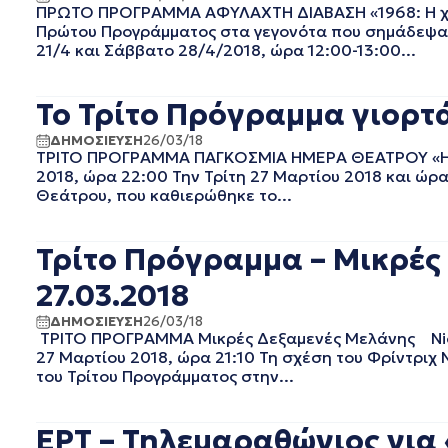
ΜΑΙΟΣ 2022
ΠΡΩΤΟ ΠΡΟΓΡΑΜΜΑ ΑΦΥΛΑΧΤΗ ΔΙΑΒΑΣΗ «1968: Η χρο
ΑΠΡΙΛΙΟΣ 2022
Πρώτου Προγράμματος στα γεγονότα που σημάδεψαν 
21/4 και Σάββατο 28/4/2018, ώρα 12:00-13:00...
ΜΑΡΤΙΟΣ 2022
ΦΕΒΡΟΥΑΡΙΟΣ 2022
ΙΑΝΟΥΑΡΙΟΣ 2022
Το Τρίτο Πρόγραμμα γιορτά
ΔΕΚΕΜΒΡΙΟΣ 2021
ΔΗΜΟΣΙΕΥΣΗ
26/03/18
ΝΟΕΜΒΡΙΟΣ 2021
ΤΡΙΤΟ ΠΡΟΓΡΑΜΜΑ ΠΑΓΚΟΣΜΙΑ ΗΜΕΡΑ ΘΕΑΤΡΟΥ «Η Με
ΟΚΤΩΒΡΙΟΣ 2021
2018, ώρα 22:00 Την Τρίτη 27 Μαρτίου 2018 και ώρ
ΣΕΠΤΕΜΒΡΙΟΣ 2021
Θεάτρου, που καθιερώθηκε το...
ΑΥΓΟΥΣΤΟΣ 2021
ΙΟΥΛΙΟΣ 2021
Τρίτο Πρόγραμμα – Μικρές
ΙΟΥΝΙΟΣ 2021
ΜΑΙΟΣ 2021
27.03.2018
ΑΠΡΙΛΙΟΣ 2021
ΔΗΜΟΣΙΕΥΣΗ
26/03/18
ΜΑΡΤΙΟΣ 2021
ΤΡΙΤΟ ΠΡΟΓΡΑΜΜΑ Μικρές Δεξαμενές Μελάνης Nietzs
ΦΕΒΡΟΥΑΡΙΟΣ 2021
27 Μαρτίου 2018, ώρα 21:10 Τη σχέση του Φρίντριχ 
ΙΑΝΟΥΑΡΙΟΣ 2021
του Τρίτου Προγράμματος στην...
ΔΕΚΕΜΒΡΙΟΣ 2020
ΝΟΕΜΒΡΙΟΣ 2020
ΕΡΤ – Τηλεμαραθώνιος για «
ΟΚΤΩΒΡΙΟΣ 2020