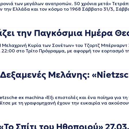
νιά των μεγάλων ανατροπών. 50 χρόνια μετά» Τετράπ
την Ελλάδα και τον κόσμο το 1968 Σάββατο 31/3, Σάββ
ζει την Παγκόσμια Ημέρα Θεά
λαχρινή Κυρία των Σονέτων» του Tζορτζ Μπέρναρντ Σ
α 22:00 στο Τρίτο Πρόγραμμα, με αφορμή τον εορτασμό 
 Δεξαμενές Μελάνης: «Nietzs
che ex machina «Έξι επιστολές και ένα ποίημα για τη
Νίτσε με τη γραφομηχανή έχουν την ευκαιρία να ακούσου
Το Σπίτι του Ηθοποιού» 27.03