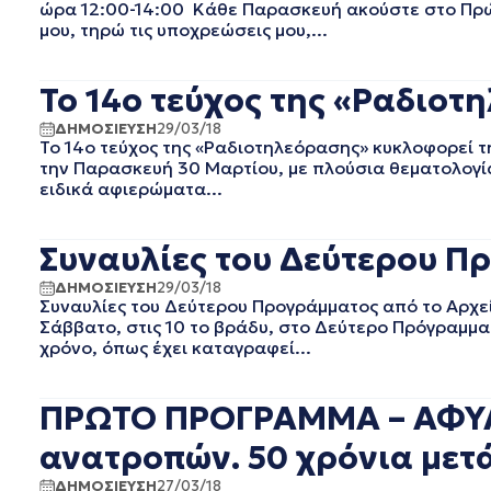
ώρα 12:00-14:00 Κάθε Παρασκευή ακούστε στο Πρώ
ΔΕΚΕΜΒΡΙΟΣ 2023
μου, τηρώ τις υποχρεώσεις μου,...
ΝΟΕΜΒΡΙΟΣ 2023
ΟΚΤΩΒΡΙΟΣ 2023
To 14ο τεύχος της «Ραδιο
ΣΕΠΤΕΜΒΡΙΟΣ 2023
ΑΥΓΟΥΣΤΟΣ 2023
ΔΗΜΟΣΙΕΥΣΗ
29/03/18
ΙΟΥΛΙΟΣ 2023
To 14ο τεύχος της «Ραδιοτηλεόρασης» κυκλοφορεί 
την Παρασκευή 30 Μαρτίου, με πλούσια θεματολογία
ΙΟΥΝΙΟΣ 2023
ειδικά αφιερώματα...
ΜΑΙΟΣ 2023
ΑΠΡΙΛΙΟΣ 2023
ΜΑΡΤΙΟΣ 2023
Συναυλίες του Δεύτερου Πρ
ΦΕΒΡΟΥΑΡΙΟΣ 2023
ΔΗΜΟΣΙΕΥΣΗ
29/03/18
ΙΑΝΟΥΑΡΙΟΣ 2023
Συναυλίες του Δεύτερου Προγράμματος από το Αρχε
ΔΕΚΕΜΒΡΙΟΣ 2022
Σάββατο, στις 10 το βράδυ, στο Δεύτερο Πρόγραμμα 
χρόνο, όπως έχει καταγραφεί...
ΝΟΕΜΒΡΙΟΣ 2022
ΟΚΤΩΒΡΙΟΣ 2022
ΣΕΠΤΕΜΒΡΙΟΣ 2022
ΠΡΩΤΟ ΠΡΟΓΡΑΜΜΑ – ΑΦΥΛΑ
ΑΥΓΟΥΣΤΟΣ 2022
ανατροπών. 50 χρόνια μετά»
ΙΟΥΛΙΟΣ 2022
ΙΟΥΝΙΟΣ 2022
ΔΗΜΟΣΙΕΥΣΗ
27/03/18