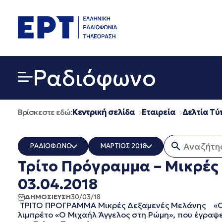
Μετάβαση
σε
περιεχόμενο
Ραδιόφωνο
Βρίσκεστε εδώ:
Κεντρική σελίδα
Εταιρεία
Δελτία Τύ
Αναζήτηση
ΡΑΔΙΟΦΩΝΟ
ΜΑΡΤΙΟΣ 2018
Τρίτο Πρόγραμμα – Μικρές
ΟΛΑ
ΟΛΑ
ERT COSMOS
ΔΕΚΕΜΒΡΙΟΣ 2025
03.04.2018
ERTECHO
ΝΟΕΜΒΡΙΟΣ 2025
ΔΗΜΟΣΙΕΥΣΗ
30/03/18
ERTFLIX
ΟΚΤΩΒΡΙΟΣ 2025
ΤΡΙΤΟ ΠΡΟΓΡΑΜΜΑ Μικρές Δεξαμενές Μελάνης «Ο Μι
EUROVISION - EBU
ΣΕΠΤΕΜΒΡΙΟΣ 2025
λιμπρέτο «Ο Μιχαήλ Άγγελος στη Ρώμη», που έγραψε