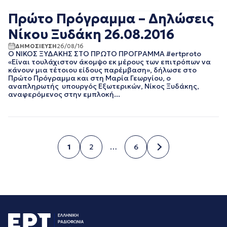
ΙΟΥΛΙΟΣ 2016
ΙΟΥΝΙΟΣ 2016
Πρώτο Πρόγραμμα – Δηλώσεις
Νίκου Ξυδάκη 26.08.2016
ΔΗΜΟΣΙΕΥΣΗ
26/08/16
Ο ΝΙΚΟΣ ΞΥΔΑΚΗΣ ΣΤΟ ΠΡΩΤO ΠΡΟΓΡΑΜΜΑ #ertproto
«Είναι τουλάχιστον άκομψο εκ μέρους των επιτρόπων να
κάνουν μια τέτοιου είδους παρέμβαση», δήλωσε στο
Πρώτο Πρόγραμμα και στη Μαρία Γεωργίου, ο
αναπληρωτής υπουργός Εξωτερικών, Νίκος Ξυδάκης,
αναφερόμενος στην εμπλοκή...
1
2
…
6
Σελίδα
Σελίδα
Σελίδα