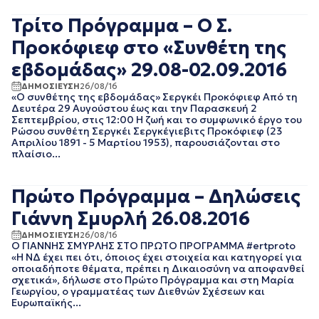
ΑΠΡΙΛΙΟΣ 2018
Τρίτο Πρόγραμμα – Ο Σ.
ΜΑΡΤΙΟΣ 2018
ΦΕΒΡΟΥΑΡΙΟΣ 2018
Προκόφιεφ στο «Συνθέτη της
ΙΑΝΟΥΑΡΙΟΣ 2018
εβδομάδας» 29.08-02.09.2016
ΔΕΚΕΜΒΡΙΟΣ 2017
ΝΟΕΜΒΡΙΟΣ 2017
ΔΗΜΟΣΙΕΥΣΗ
26/08/16
«Ο συνθέτης της εβδομάδας» Σεργκέι Προκόφιεφ Από τη
ΟΚΤΩΒΡΙΟΣ 2017
Δευτέρα 29 Αυγούστου έως και την Παρασκευή 2
ΣΕΠΤΕΜΒΡΙΟΣ 2017
Σεπτεμβρίου, στις 12:00 Η ζωή και το συμφωνικό έργο του
ΑΥΓΟΥΣΤΟΣ 2017
Ρώσου συνθέτη Σεργκέι Σεργκέγιεβιτς Προκόφιεφ (23
Απριλίου 1891 - 5 Μαρτίου 1953), παρουσιάζονται στο
ΙΟΥΛΙΟΣ 2017
πλαίσιο...
ΙΟΥΝΙΟΣ 2017
ΜΑΙΟΣ 2017
ΑΠΡΙΛΙΟΣ 2017
Πρώτο Πρόγραμμα – Δηλώσεις
ΜΑΡΤΙΟΣ 2017
Γιάννη Σμυρλή 26.08.2016
ΦΕΒΡΟΥΑΡΙΟΣ 2017
ΙΑΝΟΥΑΡΙΟΣ 2017
ΔΗΜΟΣΙΕΥΣΗ
26/08/16
Ο ΓΙΑΝΝΗΣ ΣΜΥΡΛΗΣ ΣΤΟ ΠΡΩΤO ΠΡΟΓΡΑΜΜΑ #ertproto
ΔΕΚΕΜΒΡΙΟΣ 2016
«Η ΝΔ έχει πει ότι, όποιος έχει στοιχεία και κατηγορεί για
ΝΟΕΜΒΡΙΟΣ 2016
οποιαδήποτε θέματα, πρέπει η Δικαιοσύνη να αποφανθεί
ΟΚΤΩΒΡΙΟΣ 2016
σχετικά», δήλωσε στο Πρώτο Πρόγραμμα και στη Μαρία
Γεωργίου, ο γραμματέας των Διεθνών Σχέσεων και
ΣΕΠΤΕΜΒΡΙΟΣ 2016
Ευρωπαϊκής...
ΑΥΓΟΥΣΤΟΣ 2016