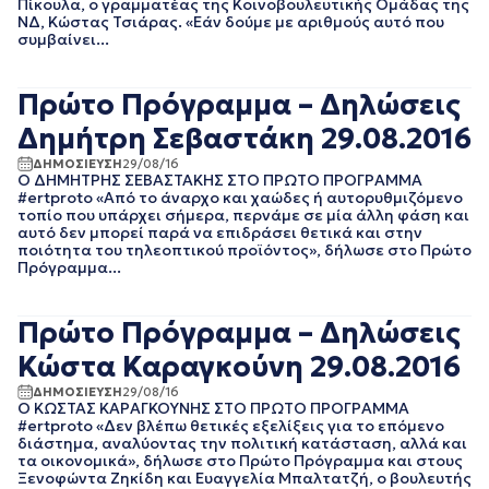
Πίκουλα, ο γραμματέας της Κοινοβουλευτικής Ομάδας της
ΝΟΕΜΒΡΙΟΣ 2021
ΝΔ, Κώστας Τσιάρας. «Εάν δούμε με αριθμούς αυτό που
ΟΚΤΩΒΡΙΟΣ 2021
συμβαίνει...
ΣΕΠΤΕΜΒΡΙΟΣ 2021
ΑΥΓΟΥΣΤΟΣ 2021
ΙΟΥΛΙΟΣ 2021
Πρώτο Πρόγραμμα – Δηλώσεις
ΙΟΥΝΙΟΣ 2021
Δημήτρη Σεβαστάκη 29.08.2016
ΜΑΙΟΣ 2021
ΑΠΡΙΛΙΟΣ 2021
ΔΗΜΟΣΙΕΥΣΗ
29/08/16
Ο ΔΗΜΗΤΡΗΣ ΣΕΒΑΣΤΑΚΗΣ ΣΤΟ ΠΡΩΤO ΠΡΟΓΡΑΜΜΑ
ΜΑΡΤΙΟΣ 2021
#ertproto «Από το άναρχο και χαώδες ή αυτορυθμιζόμενο
ΦΕΒΡΟΥΑΡΙΟΣ 2021
τοπίο που υπάρχει σήμερα, περνάμε σε μία άλλη φάση και
αυτό δεν μπορεί παρά να επιδράσει θετικά και στην
ΙΑΝΟΥΑΡΙΟΣ 2021
ποιότητα του τηλεοπτικού προϊόντος», δήλωσε στο Πρώτο
ΔΕΚΕΜΒΡΙΟΣ 2020
Πρόγραμμα...
ΝΟΕΜΒΡΙΟΣ 2020
ΟΚΤΩΒΡΙΟΣ 2020
Πρώτο Πρόγραμμα – Δηλώσεις
ΣΕΠΤΕΜΒΡΙΟΣ 2020
ΑΥΓΟΥΣΤΟΣ 2020
Κώστα Καραγκούνη 29.08.2016
ΙΟΥΛΙΟΣ 2020
ΔΗΜΟΣΙΕΥΣΗ
29/08/16
ΙΟΥΝΙΟΣ 2020
Ο ΚΩΣΤΑΣ ΚΑΡΑΓΚΟΥΝΗΣ ΣΤΟ ΠΡΩΤO ΠΡΟΓΡΑΜΜΑ
ΜΑΙΟΣ 2020
#ertproto «Δεν βλέπω θετικές εξελίξεις για το επόμενο
ΑΠΡΙΛΙΟΣ 2020
διάστημα, αναλύοντας την πολιτική κατάσταση, αλλά και
τα οικονομικά», δήλωσε στο Πρώτο Πρόγραμμα και στους
ΜΑΡΤΙΟΣ 2020
Ξενοφώντα Ζηκίδη και Ευαγγελία Μπαλτατζή, ο βουλευτής
ΦΕΒΡΟΥΑΡΙΟΣ 2020