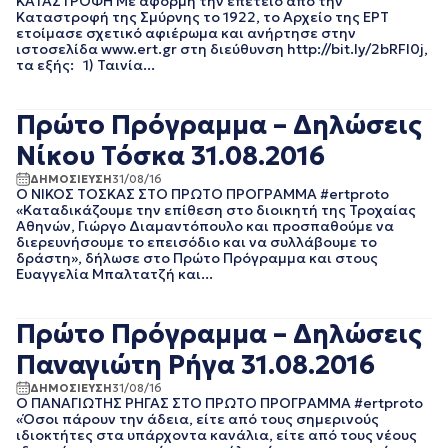
ΚΑΤΑΣΤΡΟΦΗ Με αφορμή την επέτειο από την
Καταστροφή της Σμύρνης το 1922, το Αρχείο της ΕΡΤ
EΡΤNEWS
ΜΑΙΟΣ 2025
ετοίμασε σχετικό αφιέρωμα και ανήρτησε στην
ΑΘΛΗΤΙΚΑ
ΑΠΡΙΛΙΟΣ 2025
ιστοσελίδα www.ert.gr στη διεύθυνση http://bit.ly/2bRFl0j,
ΓΕΝΙΚΗ
ΜΑΡΤΙΟΣ 2025
τα εξής: 1) Ταινία...
ΓΡΑΦΕΙΟ ΤΥΠΟΥ
ΦΕΒΡΟΥΑΡΙΟΣ 2025
ΕΡΤ
ΙΑΝΟΥΑΡΙΟΣ 2025
ΚΙΝΗΜΑΤΟΓΡΑΦΙΚΕΣ
Πρώτο Πρόγραμμα – Δηλώσεις
ΔΕΚΕΜΒΡΙΟΣ 2024
ΤΑΙΝΙΕΣ
ΝΟΕΜΒΡΙΟΣ 2024
Νίκου Τόσκα 31.08.2016
ΠΟΛΙΤΙΚΗ
ΟΚΤΩΒΡΙΟΣ 2024
ΠΟΛΙΤΙΣΜΟΣ
ΔΗΜΟΣΙΕΥΣΗ
31/08/16
ΣΕΠΤΕΜΒΡΙΟΣ 2024
ΤΗΛΕΟΡΑΣΗ
Ο ΝΙΚΟΣ ΤΟΣΚΑΣ ΣΤΟ ΠΡΩΤO ΠΡΟΓΡΑΜΜΑ #ertproto
ΑΥΓΟΥΣΤΟΣ 2024
«Καταδικάζουμε την επίθεση στο διοικητή της Τροχαίας
Αθηνών, Γιώργο Διαμαντόπουλο και προσπαθούμε να
ΙΟΥΛΙΟΣ 2024
διερευνήσουμε το επεισόδιο και να συλλάβουμε το
ΙΟΥΝΙΟΣ 2024
δράστη», δήλωσε στο Πρώτο Πρόγραμμα και στους
ΜΑΙΟΣ 2024
Ευαγγελία Μπαλτατζή και...
ΑΠΡΙΛΙΟΣ 2024
ΜΑΡΤΙΟΣ 2024
Πρώτο Πρόγραμμα – Δηλώσεις
ΦΕΒΡΟΥΑΡΙΟΣ 2024
ΙΑΝΟΥΑΡΙΟΣ 2024
Παναγιώτη Ρήγα 31.08.2016
ΔΕΚΕΜΒΡΙΟΣ 2023
ΔΗΜΟΣΙΕΥΣΗ
31/08/16
ΝΟΕΜΒΡΙΟΣ 2023
Ο ΠΑΝΑΓΙΩΤΗΣ ΡΗΓΑΣ ΣΤΟ ΠΡΩΤO ΠΡΟΓΡΑΜΜΑ #ertproto
ΟΚΤΩΒΡΙΟΣ 2023
«Όσοι πάρουν την άδεια, είτε από τους σημερινούς
ιδιοκτήτες στα υπάρχοντα κανάλια, είτε από τους νέους
ΣΕΠΤΕΜΒΡΙΟΣ 2023