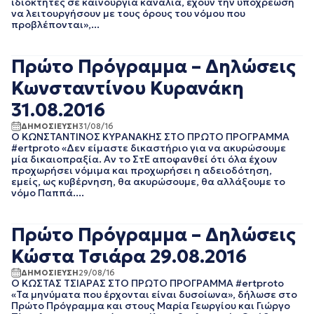
ιδιοκτήτες σε καινούργια κανάλια, έχουν την υποχρέωση
ΑΥΓΟΥΣΤΟΣ 2023
να λειτουργήσουν με τους όρους του νόμου που
ΙΟΥΛΙΟΣ 2023
προβλέπονται»,...
ΙΟΥΝΙΟΣ 2023
ΜΑΙΟΣ 2023
Πρώτο Πρόγραμμα – Δηλώσεις
ΑΠΡΙΛΙΟΣ 2023
ΜΑΡΤΙΟΣ 2023
Κωνσταντίνου Κυρανάκη
ΦΕΒΡΟΥΑΡΙΟΣ 2023
31.08.2016
ΙΑΝΟΥΑΡΙΟΣ 2023
ΔΕΚΕΜΒΡΙΟΣ 2022
ΔΗΜΟΣΙΕΥΣΗ
31/08/16
Ο ΚΩΝΣΤΑΝΤΙΝΟΣ ΚΥΡΑΝΑΚΗΣ ΣΤΟ ΠΡΩΤO ΠΡΟΓΡΑΜΜΑ
ΝΟΕΜΒΡΙΟΣ 2022
#ertproto «Δεν είμαστε δικαστήριο για να ακυρώσουμε
ΟΚΤΩΒΡΙΟΣ 2022
μία δικαιοπραξία. Αν το ΣτΕ αποφανθεί ότι όλα έχουν
ΣΕΠΤΕΜΒΡΙΟΣ 2022
προχωρήσει νόμιμα και προχωρήσει η αδειοδότηση,
εμείς, ως κυβέρνηση, θα ακυρώσουμε, θα αλλάξουμε το
ΑΥΓΟΥΣΤΟΣ 2022
νόμο Παππά....
ΙΟΥΛΙΟΣ 2022
ΙΟΥΝΙΟΣ 2022
ΜΑΙΟΣ 2022
Πρώτο Πρόγραμμα – Δηλώσεις
ΑΠΡΙΛΙΟΣ 2022
Κώστα Τσιάρα 29.08.2016
ΜΑΡΤΙΟΣ 2022
ΦΕΒΡΟΥΑΡΙΟΣ 2022
ΔΗΜΟΣΙΕΥΣΗ
29/08/16
Ο ΚΩΣΤΑΣ ΤΣΙΑΡΑΣ ΣΤΟ ΠΡΩΤO ΠΡΟΓΡΑΜΜΑ #ertproto
ΙΑΝΟΥΑΡΙΟΣ 2022
«Τα μηνύματα που έρχονται είναι δυσοίωνα», δήλωσε στο
ΔΕΚΕΜΒΡΙΟΣ 2021
Πρώτο Πρόγραμμα και στους Μαρία Γεωργίου και Γιώργο