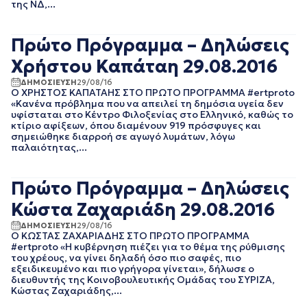
της ΝΔ,...
ΙΑΝΟΥΑΡΙΟΣ 2020
ΔΕΚΕΜΒΡΙΟΣ 2019
Πρώτο Πρόγραμμα – Δηλώσεις
ΝΟΕΜΒΡΙΟΣ 2019
ΟΚΤΩΒΡΙΟΣ 2019
Χρήστου Καπάταη 29.08.2016
ΣΕΠΤΕΜΒΡΙΟΣ 2019
ΔΗΜΟΣΙΕΥΣΗ
29/08/16
ΑΥΓΟΥΣΤΟΣ 2019
Ο ΧΡΗΣΤΟΣ ΚΑΠΑΤΑΗΣ ΣΤΟ ΠΡΩΤO ΠΡΟΓΡΑΜΜΑ #ertproto
ΙΟΥΛΙΟΣ 2019
«Kανένα πρόβλημα που να απειλεί τη δημόσια υγεία δεν
ΙΟΥΝΙΟΣ 2019
υφίσταται στο Κέντρο Φιλοξενίας στο Ελληνικό, καθώς το
κτίριο αφίξεων, όπου διαμένουν 919 πρόσφυγες και
ΜΑΙΟΣ 2019
σημειώθηκε διαρροή σε αγωγό λυμάτων, λόγω
ΑΠΡΙΛΙΟΣ 2019
παλαιότητας,...
ΜΑΡΤΙΟΣ 2019
ΦΕΒΡΟΥΑΡΙΟΣ 2019
Πρώτο Πρόγραμμα – Δηλώσεις
ΙΑΝΟΥΑΡΙΟΣ 2019
ΔΕΚΕΜΒΡΙΟΣ 2018
Κώστα Ζαχαριάδη 29.08.2016
ΝΟΕΜΒΡΙΟΣ 2018
ΔΗΜΟΣΙΕΥΣΗ
29/08/16
ΟΚΤΩΒΡΙΟΣ 2018
Ο ΚΩΣΤΑΣ ΖΑΧΑΡΙΑΔΗΣ ΣΤΟ ΠΡΩΤO ΠΡΟΓΡΑΜΜΑ
ΣΕΠΤΕΜΒΡΙΟΣ 2018
#ertproto «Η κυβέρνηση πιέζει για το θέμα της ρύθμισης
ΑΥΓΟΥΣΤΟΣ 2018
του χρέους, να γίνει δηλαδή όσο πιο σαφές, πιο
εξειδικευμένο και πιο γρήγορα γίνεται», δήλωσε ο
ΙΟΥΛΙΟΣ 2018
διευθυντής της Κοινοβουλευτικής Ομάδας του ΣΥΡΙΖΑ,
ΙΟΥΝΙΟΣ 2018
Κώστας Ζαχαριάδης,...
ΜΑΙΟΣ 2018