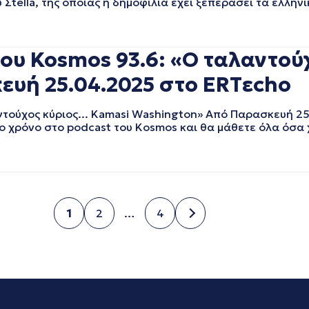
 Σtella, της οποίας η δημοφιλία έχει ξεπεράσει τα ελλην
του Kosmos 93.6: «Ο ταλαντο
ευή 25.04.2025 στο ERTεcho
ντούχος κύριος... Kamasi Washington» Από Παρασκευή 25
ίγο χρόνο στο podcast του Kosmos και θα μάθετε όλα όσα 
1
2
…
4
Σελίδα
Σελίδα
Σελίδα