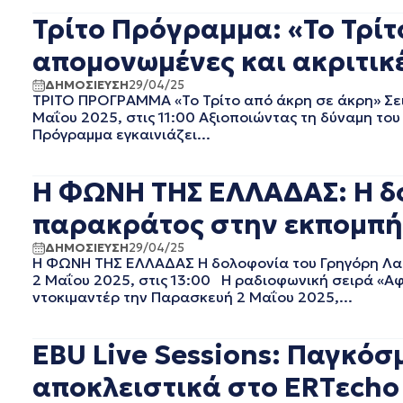
EΡΤ1
ΑΥΓΟΥΣΤΟΣ 2025
Τρίτο Πρόγραμμα: «Το Τρίτ
EΡΤ2 ΣΠΟΡ
ΙΟΥΛΙΟΣ 2025
EΡΤ3
ΙΟΥΝΙΟΣ 2025
απομονωμένες και ακριτικέ
EΡΤNEWS
ΜΑΙΟΣ 2025
ΔΗΜΟΣΙΕΥΣΗ
29/04/25
ΑΘΛΗΤΙΚΑ
ΑΠΡΙΛΙΟΣ 2025
ΤΡΙΤΟ ΠΡΟΓΡΑΜΜΑ «Το Τρίτο από άκρη σε άκρη» Σει
ΓΕΝΙΚΗ
ΜΑΡΤΙΟΣ 2025
Μαΐου 2025, στις 11:00 Αξιοποιώντας τη δύναμη του
ΓΡΑΦΕΙΟ ΤΥΠΟΥ ΕΡΤ
ΦΕΒΡΟΥΑΡΙΟΣ 2025
Πρόγραμμα εγκαινιάζει...
ΚΙΝΗΜΑΤΟΓΡΑΦΙΚΕΣ
ΙΑΝΟΥΑΡΙΟΣ 2025
ΤΑΙΝΙΕΣ
ΔΕΚΕΜΒΡΙΟΣ 2024
Η ΦΩΝΗ ΤΗΣ ΕΛΛΑΔΑΣ: Η δ
ΠΟΛΙΤΙΚΗ
ΝΟΕΜΒΡΙΟΣ 2024
ΠΟΛΙΤΙΣΜΟΣ
ΟΚΤΩΒΡΙΟΣ 2024
παρακράτος στην εκπομπή 
ΤΗΛΕΟΡΑΣΗ
ΣΕΠΤΕΜΒΡΙΟΣ 2024
ΔΗΜΟΣΙΕΥΣΗ
29/04/25
ΑΥΓΟΥΣΤΟΣ 2024
Η ΦΩΝΗ ΤΗΣ ΕΛΛΑΔΑΣ Η δολοφονία του Γρηγόρη Λα
ΙΟΥΛΙΟΣ 2024
2 Μαΐου 2025, στις 13:00 Η ραδιοφωνική σειρά «Α
ΙΟΥΝΙΟΣ 2024
ντοκιμαντέρ την Παρασκευή 2 Μαΐου 2025,...
ΜΑΙΟΣ 2024
ΑΠΡΙΛΙΟΣ 2024
EBU Live Sessions: Παγκόσ
ΜΑΡΤΙΟΣ 2024
ΦΕΒΡΟΥΑΡΙΟΣ 2024
αποκλειστικά στο ERTεcho 
ΙΑΝΟΥΑΡΙΟΣ 2024