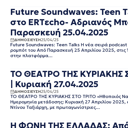
ΜΑΙΟΣ 2022
ΑΠΡΙΛΙΟΣ 2022
Future Soundwaves: Teen T
ΜΑΡΤΙΟΣ 2022
στο ERTεcho- Αδριανός Μπό
ΦΕΒΡΟΥΑΡΙΟΣ 2022
ΙΑΝΟΥΑΡΙΟΣ 2022
Παρασκευή 25.04.2025
ΔΕΚΕΜΒΡΙΟΣ 2021
ΔΗΜΟΣΙΕΥΣΗ
25/04/25
ΝΟΕΜΒΡΙΟΣ 2021
Future Soundwaves: Teen Talks Η νέα σειρά podcast
ΟΚΤΩΒΡΙΟΣ 2021
ρομπότ του Από Παρασκευή 25 Απριλίου 2025, στις 1
ΣΕΠΤΕΜΒΡΙΟΣ 2021
στην πλατφόρμα...
ΑΥΓΟΥΣΤΟΣ 2021
ΙΟΥΛΙΟΣ 2021
ΤΟ ΘΕΑΤΡΟ ΤΗΣ ΚΥΡΙΑΚΗΣ Σ
ΙΟΥΝΙΟΣ 2021
ΜΑΙΟΣ 2021
| Κυριακή 27.04.2025
ΑΠΡΙΛΙΟΣ 2021
ΔΗΜΟΣΙΕΥΣΗ
25/04/25
ΜΑΡΤΙΟΣ 2021
ΤΟ ΘΕΑΤΡΟ ΤΗΣ ΚΥΡΙΑΚΗΣ ΣΤΟ ΤΡΙΤΟ «Ηθοποιός Νατά
ΦΕΒΡΟΥΑΡΙΟΣ 2021
Ημερομηνία μετάδοσης: Κυριακή 27 Απριλίου 2025,
Ντίνου Ταξιάρχη, με πρωταγωνίστριες...
ΙΑΝΟΥΑΡΙΟΣ 2021
ΔΕΚΕΜΒΡΙΟΣ 2020
ΝΟΕΜΒΡΙΟΣ 2020
Η ΦΩΝΗ ΤΗΣ ΕΛΛΑΔΑΣ: Από
ΟΚΤΩΒΡΙΟΣ 2020