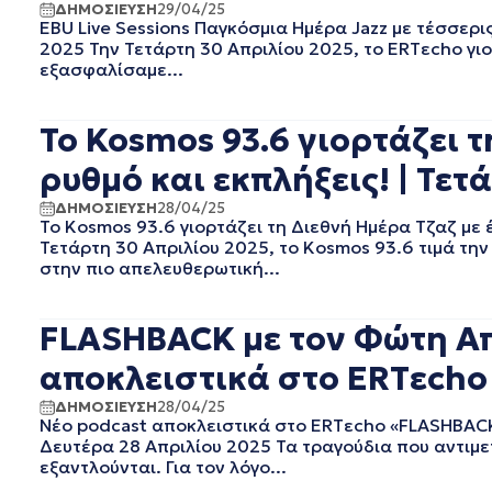
ΔΗΜΟΣΙΕΥΣΗ
29/04/25
ΔΕΚΕΜΒΡΙΟΣ 2023
EBU Live Sessions Παγκόσμια Ημέρα Jazz με τέσσερι
ΝΟΕΜΒΡΙΟΣ 2023
2025 Την Τετάρτη 30 Απριλίου 2025, το ERTεcho γιο
εξασφαλίσαμε...
ΟΚΤΩΒΡΙΟΣ 2023
ΣΕΠΤΕΜΒΡΙΟΣ 2023
ΑΥΓΟΥΣΤΟΣ 2023
Το Kosmos 93.6 γιορτάζει 
ΙΟΥΛΙΟΣ 2023
ρυθμό και εκπλήξεις! | Τετ
ΙΟΥΝΙΟΣ 2023
ΜΑΙΟΣ 2023
ΔΗΜΟΣΙΕΥΣΗ
28/04/25
ΑΠΡΙΛΙΟΣ 2023
Το Kosmos 93.6 γιορτάζει τη Διεθνή Ημέρα Τζαζ με 
Τετάρτη 30 Απριλίου 2025, το Kosmos 93.6 τιμά την
ΜΑΡΤΙΟΣ 2023
στην πιο απελευθερωτική...
ΦΕΒΡΟΥΑΡΙΟΣ 2023
ΙΑΝΟΥΑΡΙΟΣ 2023
ΔΕΚΕΜΒΡΙΟΣ 2022
FLASHBACK με τον Φώτη Απ
ΝΟΕΜΒΡΙΟΣ 2022
αποκλειστικά στο ERTεcho 
ΟΚΤΩΒΡΙΟΣ 2022
ΣΕΠΤΕΜΒΡΙΟΣ 2022
ΔΗΜΟΣΙΕΥΣΗ
28/04/25
ΑΥΓΟΥΣΤΟΣ 2022
Νέο podcast αποκλειστικά στο ERTεcho «FLASHBACK
Δευτέρα 28 Απριλίου 2025 Τα τραγούδια που αντιμ
ΙΟΥΛΙΟΣ 2022
εξαντλούνται. Για τον λόγο...
ΙΟΥΝΙΟΣ 2022