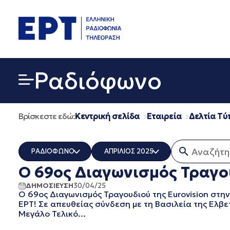
Μετάβαση
σε
περιεχόμενο
Ραδιόφωνο
Βρίσκεστε εδώ:
Κεντρική σελίδα
Εταιρεία
Δελτία Τύ
Αναζήτηση
ΡΑΔΙΟΦΩΝΟ
ΑΠΡΙΛΙΟΣ 2025
Ο 69ος Διαγωνισμός Τραγου
ΟΛΑ
ΟΛΑ
ERT COSMOS
ΔΕΚΕΜΒΡΙΟΣ 2025
ΔΗΜΟΣΙΕΥΣΗ
30/04/25
Ο 69ος Διαγωνισμός Τραγουδιού της Eurovision στην
ERTECHO
ΝΟΕΜΒΡΙΟΣ 2025
ΕΡΤ! Σε απευθείας σύνδεση με τη Βασιλεία της Ελβετ
ERTFLIX
ΟΚΤΩΒΡΙΟΣ 2025
Μεγάλο Τελικό...
EUROVISION - EBU
ΣΕΠΤΕΜΒΡΙΟΣ 2025