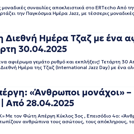
ς μοναδικές συναυλίες αποκλειστικά στο ERTεcho Από τη
ρτάζει την Παγκόσμια Ημέρα Jazz, με τέσσερις μοναδικές 
τη Διεθνή Ημέρα Τζαζ με ένα 
άρτη 30.04.2025
ένα αφιέρωμα γεμάτο ρυθμό και εκπλήξεις! Τετάρτη 30 Α
 Διεθνή Ημέρα της Τζαζ (International Jazz Day) με ένα 
έργη: «Άνθρωποι μονάχοι» – 
| Aπό 28.04.2025
» Με τον Φώτη Απέργη Κύκλος 3ος , Επεισόδιο 4ο: «Άνθ
ετωπίζουν ανθρώπινα τους ασώτους, τους απόκληρους, το