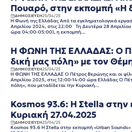
Πουαρό, στην εκπομπή «Η δ
ΣΕΠΤΕΜΒΡΙΟΣ 2020
ΑΥΓΟΥΣΤΟΣ 2020
ΔΗΜΟΣΙΕΥΣΗ
25/04/25
ΙΟΥΛΙΟΣ 2020
Η Φωνή της Ελλάδας Από τα εγκληματολογικά εργασ
ΙΟΥΝΙΟΣ 2020
Απριλίου 2024, στις 22:00 Τη Δευτέρα 28 Απριλίου
ώρα 04:00-05:00), η εκπομπή...
ΜΑΙΟΣ 2020
ΑΠΡΙΛΙΟΣ 2020
ΜΑΡΤΙΟΣ 2020
Η ΦΩΝΗ ΤΗΣ ΕΛΛΑΔΑΣ: Ο Πέ
ΦΕΒΡΟΥΑΡΙΟΣ 2020
δική μας πόλη» με τον Θέμη
ΙΑΝΟΥΑΡΙΟΣ 2020
ΔΕΚΕΜΒΡΙΟΣ 2019
ΔΗΜΟΣΙΕΥΣΗ
25/04/25
ΝΟΕΜΒΡΙΟΣ 2019
Η ΦΩΝΗ ΤΗΣ ΕΛΛΑΔΑΣ Ο Πέτρος Βερώνης και οι φίλοι
Απριλίου 2025, στις 12:00-14:00 ώρα Ελλάδας Ο Πέτ
ΟΚΤΩΒΡΙΟΣ 2019
πόλη», που μεταδίδεται την Κυριακή...
ΣΕΠΤΕΜΒΡΙΟΣ 2019
ΑΥΓΟΥΣΤΟΣ 2019
ΙΟΥΛΙΟΣ 2019
Kosmos 93.6: Η Σtella στη
ΙΟΥΝΙΟΣ 2019
Κυριακή 27.04.2025
ΜΑΙΟΣ 2019
ΑΠΡΙΛΙΟΣ 2019
ΔΗΜΟΣΙΕΥΣΗ
25/04/25
Kosmos 93.6 Η Σtella στην εκπομπή «Urban Sounds»
ΜΑΡΤΙΟΣ 2019