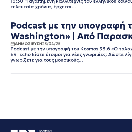
13:30 Η αγαπημένη καλλιτέχνις του ελληνικού κοινού
ΦΕΒΡΟΥΑΡΙΟΣ 2019
τελευταία χρόνια, έρχεται...
ΙΑΝΟΥΑΡΙΟΣ 2019
ΔΕΚΕΜΒΡΙΟΣ 2018
ΝΟΕΜΒΡΙΟΣ 2018
Podcast με την υπογραφή 
ΟΚΤΩΒΡΙΟΣ 2018
Washington» | Από Παρασκ
ΣΕΠΤΕΜΒΡΙΟΣ 2018
ΑΥΓΟΥΣΤΟΣ 2018
ΔΗΜΟΣΙΕΥΣΗ
25/04/25
Podcast με την υπογραφή του Kosmos 93.6 «Ο ταλα
ΙΟΥΛΙΟΣ 2018
ERTεcho Είστε έτοιμοι για νέες γνωριμίες; Δώστε λ
ΙΟΥΝΙΟΣ 2018
γνωρίζετε για τους μουσικούς...
ΜΑΙΟΣ 2018
ΑΠΡΙΛΙΟΣ 2018
ΜΑΡΤΙΟΣ 2018
ΦΕΒΡΟΥΑΡΙΟΣ 2018
ΙΑΝΟΥΑΡΙΟΣ 2018
ΔΕΚΕΜΒΡΙΟΣ 2017
ΝΟΕΜΒΡΙΟΣ 2017
ΟΚΤΩΒΡΙΟΣ 2017
ΣΕΠΤΕΜΒΡΙΟΣ 2017
ΑΥΓΟΥΣΤΟΣ 2017
ΙΟΥΛΙΟΣ 2017