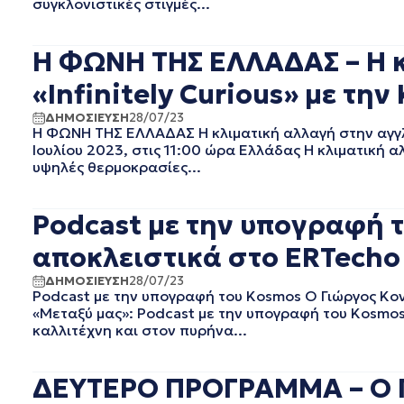
συγκλονιστικές στιγμές...
EΡΤ1
ΑΥΓΟΥΣΤΟΣ 2025
EΡΤ2 ΣΠΟΡ
ΙΟΥΛΙΟΣ 2025
EΡΤ3
ΙΟΥΝΙΟΣ 2025
Η ΦΩΝΗ ΤΗΣ ΕΛΛΑΔΑΣ – Η 
EΡΤNEWS
ΜΑΙΟΣ 2025
«Infinitely Curious» με τη
ΑΘΛΗΤΙΚΑ
ΑΠΡΙΛΙΟΣ 2025
ΓΕΝΙΚΗ
ΜΑΡΤΙΟΣ 2025
ΔΗΜΟΣΙΕΥΣΗ
28/07/23
ΓΡΑΦΕΙΟ ΤΥΠΟΥ ΕΡΤ
ΦΕΒΡΟΥΑΡΙΟΣ 2025
Η ΦΩΝΗ ΤΗΣ ΕΛΛΑΔΑΣ Η κλιματική αλλαγή στην αγγλ
Ιουλίου 2023, στις 11:00 ώρα Ελλάδας Η κλιματική α
ΚΙΝΗΜΑΤΟΓΡΑΦΙΚΕΣ
ΙΑΝΟΥΑΡΙΟΣ 2025
ΤΑΙΝΙΕΣ
υψηλές θερμοκρασίες...
ΔΕΚΕΜΒΡΙΟΣ 2024
ΠΟΛΙΤΙΚΗ
ΝΟΕΜΒΡΙΟΣ 2024
ΠΟΛΙΤΙΣΜΟΣ
ΟΚΤΩΒΡΙΟΣ 2024
Podcast με την υπογραφή 
ΤΗΛΕΟΡΑΣΗ
ΣΕΠΤΕΜΒΡΙΟΣ 2024
αποκλειστικά στο ERTecho 
ΑΥΓΟΥΣΤΟΣ 2024
ΙΟΥΛΙΟΣ 2024
ΔΗΜΟΣΙΕΥΣΗ
28/07/23
Podcast με την υπογραφή του Kosmos Ο Γιώργος Κο
ΙΟΥΝΙΟΣ 2024
«Μεταξύ μας»: Podcast με την υπογραφή του Kosmos
ΜΑΙΟΣ 2024
καλλιτέχνη και στον πυρήνα...
ΑΠΡΙΛΙΟΣ 2024
ΜΑΡΤΙΟΣ 2024
ΦΕΒΡΟΥΑΡΙΟΣ 2024
ΔΕΥΤΕΡΟ ΠΡΟΓΡΑΜΜΑ – Ο Γι
ΙΑΝΟΥΑΡΙΟΣ 2024