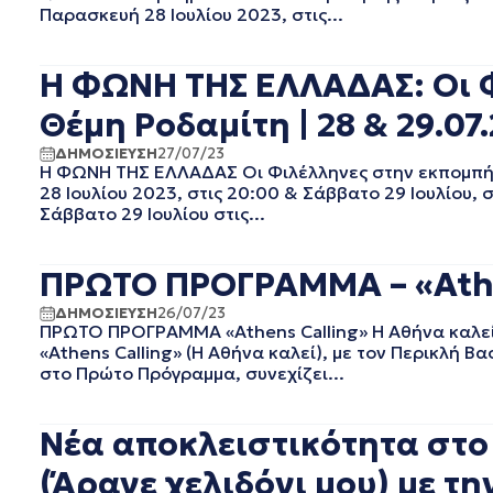
ΜΑΙΟΣ 2022
Παρασκευή 28 Ιουλίου 2023, στις...
ΑΠΡΙΛΙΟΣ 2022
ΜΑΡΤΙΟΣ 2022
Η ΦΩΝΗ ΤΗΣ ΕΛΛΑΔΑΣ: Οι Φ
ΦΕΒΡΟΥΑΡΙΟΣ 2022
ΙΑΝΟΥΑΡΙΟΣ 2022
Θέμη Ροδαμίτη | 28 & 29.07
ΔΕΚΕΜΒΡΙΟΣ 2021
ΔΗΜΟΣΙΕΥΣΗ
27/07/23
ΝΟΕΜΒΡΙΟΣ 2021
Η ΦΩΝΗ ΤΗΣ ΕΛΛΑΔΑΣ Οι Φιλέλληνες στην εκπομπή 
ΟΚΤΩΒΡΙΟΣ 2021
28 Ιουλίου 2023, στις 20:00 & Σάββατο 29 Ιουλίου,
ΣΕΠΤΕΜΒΡΙΟΣ 2021
Σάββατο 29 Ιουλίου στις...
ΑΥΓΟΥΣΤΟΣ 2021
ΙΟΥΛΙΟΣ 2021
ΠΡΩΤΟ ΠΡΟΓΡΑΜΜΑ – «Athen
ΙΟΥΝΙΟΣ 2021
ΜΑΙΟΣ 2021
ΔΗΜΟΣΙΕΥΣΗ
26/07/23
ΠΡΩΤΟ ΠΡΟΓΡΑΜΜΑ «Athens Calling» Η Αθήνα καλεί 
ΑΠΡΙΛΙΟΣ 2021
«Athens Calling» (Η Αθήνα καλεί), με τον Περικλή Β
ΜΑΡΤΙΟΣ 2021
στο Πρώτο Πρόγραμμα, συνεχίζει...
ΦΕΒΡΟΥΑΡΙΟΣ 2021
ΙΑΝΟΥΑΡΙΟΣ 2021
Νέα αποκλειστικότητα στο
ΔΕΚΕΜΒΡΙΟΣ 2020
ΝΟΕΜΒΡΙΟΣ 2020
(Άραγε χελιδόνι μου) με τη
ΟΚΤΩΒΡΙΟΣ 2020