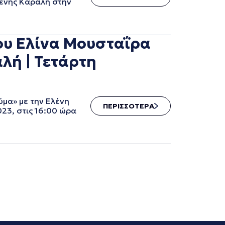
λένης Καραλή στην
ου Ελίνα Μουσταΐρα
λή | Τετάρτη
μα» με την Ελένη
ΠΕΡΙΣΣΟΤΕΡΑ
023, στις 16:00 ώρα