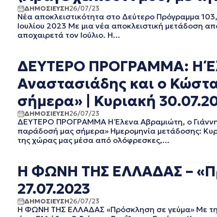
ΔΗΜΟΣΙΕΥΣΗ
26/07/23
ΣΕΠΤΕΜΒΡΙΟΣ 2020
Νέα αποκλειστικότητα στο Δεύτερο Πρόγραμμα 103,7
ΑΥΓΟΥΣΤΟΣ 2020
Ιουλίου 2023 Με μια νέα αποκλειστική μετάδοση απ
ΙΟΥΛΙΟΣ 2020
αποχαιρετά τον Ιούλιο. Η...
ΙΟΥΝΙΟΣ 2020
ΜΑΙΟΣ 2020
ΔΕΥΤΕΡΟ ΠΡΟΓΡΑΜΜΑ: Η Έλ
ΑΠΡΙΛΙΟΣ 2020
ΜΑΡΤΙΟΣ 2020
Αναστασιάδης και ο Κώστα
ΦΕΒΡΟΥΑΡΙΟΣ 2020
σήμερα» | Κυριακή 30.07.2
ΙΑΝΟΥΑΡΙΟΣ 2020
ΔΕΚΕΜΒΡΙΟΣ 2019
ΔΗΜΟΣΙΕΥΣΗ
26/07/23
ΝΟΕΜΒΡΙΟΣ 2019
ΔΕΥΤΕΡΟ ΠΡΟΓΡΑΜΜΑ Η Έλενα Αβραμιώτη, ο Γιάννης
παράδοσή μας σήμερα» Ημερομηνία μετάδοσης: Κυρι
ΟΚΤΩΒΡΙΟΣ 2019
της χώρας μας μέσα από ολόφρεσκες,...
ΣΕΠΤΕΜΒΡΙΟΣ 2019
ΑΥΓΟΥΣΤΟΣ 2019
ΙΟΥΛΙΟΣ 2019
Η ΦΩΝΗ ΤΗΣ ΕΛΛΑΔΑΣ – «Πρ
ΙΟΥΝΙΟΣ 2019
27.07.2023
ΜΑΙΟΣ 2019
ΑΠΡΙΛΙΟΣ 2019
ΔΗΜΟΣΙΕΥΣΗ
26/07/23
Η ΦΩΝΗ ΤΗΣ ΕΛΛΑΔΑΣ «Πρόσκληση σε γεύμα» Με την 
ΜΑΡΤΙΟΣ 2019