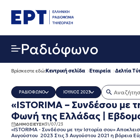
Μετάβαση
σε
περιεχόμενο
Ραδιόφωνο
Βρίσκεστε εδώ:
Κεντρική σελίδα
Εταιρεία
Δελτία Τύ
Αναζήτηση 
ΡΑΔΙΟΦΩΝΟ
ΙΟΥΛΙΟΣ 2023
«ISTORIMA – Συνδέσου με τ
ΟΛΑ
ΟΛΑ
ERT COSMOS
ΔΕΚΕΜΒΡΙΟΣ 2025
Φωνή της Ελλάδας | Εβδομά
ERTECHO
ΝΟΕΜΒΡΙΟΣ 2025
ΔΗΜΟΣΙΕΥΣΗ
31/07/23
ERTFLIX
ΟΚΤΩΒΡΙΟΣ 2025
«ISTORIMA - Συνδέσου με την Ιστορία σου» Αποκλει
EUROVISION - EBU
ΣΕΠΤΕΜΒΡΙΟΣ 2025
Αυγούστου 2023 Στις 3 Αυγούστου 2021 η βόρεια Εύβ