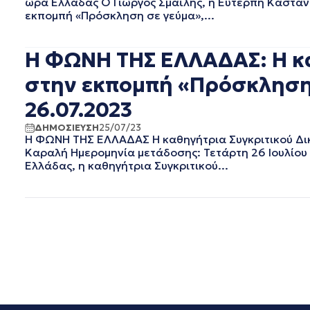
ώρα Ελλάδας Ο Γιώργος Σμαΐλης, η Ευτέρπη Κασταν
ΦΕΒΡΟΥΑΡΙΟΣ 2019
εκπομπή «Πρόσκληση σε γεύμα»,...
ΙΑΝΟΥΑΡΙΟΣ 2019
ΔΕΚΕΜΒΡΙΟΣ 2018
ΝΟΕΜΒΡΙΟΣ 2018
Η ΦΩΝΗ ΤΗΣ ΕΛΛΑΔΑΣ: Η κα
ΟΚΤΩΒΡΙΟΣ 2018
στην εκπομπή «Πρόσκληση 
ΣΕΠΤΕΜΒΡΙΟΣ 2018
ΑΥΓΟΥΣΤΟΣ 2018
26.07.2023
ΙΟΥΛΙΟΣ 2018
ΔΗΜΟΣΙΕΥΣΗ
25/07/23
ΙΟΥΝΙΟΣ 2018
Η ΦΩΝΗ ΤΗΣ ΕΛΛΑΔΑΣ Η καθηγήτρια Συγκριτικού Δικ
ΜΑΙΟΣ 2018
Καραλή Ημερομηνία μετάδοσης: Τετάρτη 26 Ιουλίου 
ΑΠΡΙΛΙΟΣ 2018
Ελλάδας, η καθηγήτρια Συγκριτικού...
ΜΑΡΤΙΟΣ 2018
ΦΕΒΡΟΥΑΡΙΟΣ 2018
ΙΑΝΟΥΑΡΙΟΣ 2018
ΔΕΚΕΜΒΡΙΟΣ 2017
ΝΟΕΜΒΡΙΟΣ 2017
ΟΚΤΩΒΡΙΟΣ 2017
ΣΕΠΤΕΜΒΡΙΟΣ 2017
ΑΥΓΟΥΣΤΟΣ 2017
ΙΟΥΛΙΟΣ 2017