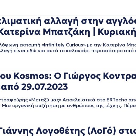
κλιματική αλλαγή στην αγγλ
ν Κατερίνα Μπατζάκη | Κυριακή
όφωνη εκπομπή «Infinitely Curious» με την Κατερίνα Μπ
λλαγή είναι εδώ και αυτό το καλοκαίρι περισσότερο από π
του Kosmos: Ο Γιώργος Κοντ
από 29.07.2023
ντραφούρης «Μεταξύ μας» Αποκλειστικά στο ERTecho από
 Μια οργανική συζήτηση με ανθρώπους της τέχνης. Πέρα 
άννης Λογοθέτης (ΛοΓό) στις