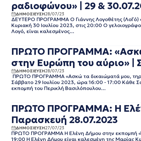
ραδιοφώνου» | 29 & 30.07.
ΔΕΚΕΜΒΡΙΟΣ 2023
ΝΟΕΜΒΡΙΟΣ 2023
ΔΗΜΟΣΙΕΥΣΗ
28/07/23
ΔΕΥΤΕΡΟ ΠΡΟΓΡΑΜΜΑ Ο Γιάννης Λογοθέτης (ΛοΓό) στ
ΟΚΤΩΒΡΙΟΣ 2023
Κυριακή 30 Ιουλίου 2023, στις 20:00 Ο γελοιογράφο
ΣΕΠΤΕΜΒΡΙΟΣ 2023
Λογό, είναι καλεσμένος...
ΑΥΓΟΥΣΤΟΣ 2023
ΙΟΥΛΙΟΣ 2023
ΠΡΩΤΟ ΠΡΟΓΡΑΜΜΑ: «Ασκώ τ
ΙΟΥΝΙΟΣ 2023
ΜΑΙΟΣ 2023
στην Ευρώπη του αύριο» | 
ΑΠΡΙΛΙΟΣ 2023
ΜΑΡΤΙΟΣ 2023
ΔΗΜΟΣΙΕΥΣΗ
28/07/23
ΠΡΩΤΟ ΠΡΟΓΡΑΜΜΑ «Ασκώ τα δικαιώματά μου, τηρώ 
ΦΕΒΡΟΥΑΡΙΟΣ 2023
Σάββατο 29 Ιουλίου 2023, ώρα 16:00 - 17:00 Κάθε Σ
ΙΑΝΟΥΑΡΙΟΣ 2023
εκπομπή του Περικλή Βασιλόπουλου...
ΔΕΚΕΜΒΡΙΟΣ 2022
ΝΟΕΜΒΡΙΟΣ 2022
ΠΡΩΤΟ ΠΡΟΓΡΑΜΜΑ: Η Ελένη
ΟΚΤΩΒΡΙΟΣ 2022
ΣΕΠΤΕΜΒΡΙΟΣ 2022
Παρασκευή 28.07.2023
ΑΥΓΟΥΣΤΟΣ 2022
ΔΗΜΟΣΙΕΥΣΗ
27/07/23
ΙΟΥΛΙΟΣ 2022
ΠΡΩΤΟ ΠΡΟΓΡΑΜΜΑ Η Ελένη Δήμου στην εκπομπή «Έχ
ΙΟΥΝΙΟΣ 2022
19:00 Η Ελένη Δήμου είναι καλεσμένη της Μαρίας Κ