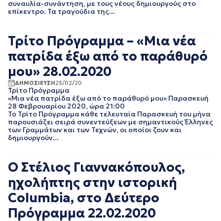
συναυλία-συνάντηση, με τους νέους δημιουργούς στο
ΑΠΡΙΛΙΟΣ 2018
επίκεντρο. Τα τραγούδια της...
ΜΑΡΤΙΟΣ 2018
ΦΕΒΡΟΥΑΡΙΟΣ 2018
ΙΑΝΟΥΑΡΙΟΣ 2018
Τρίτο Πρόγραμμα – «Μια νέα
ΔΕΚΕΜΒΡΙΟΣ 2017
πατρίδα έξω από το παράθυρό
ΝΟΕΜΒΡΙΟΣ 2017
ΟΚΤΩΒΡΙΟΣ 2017
μου» 28.02.2020
ΣΕΠΤΕΜΒΡΙΟΣ 2017
ΔΗΜΟΣΙΕΥΣΗ
25/02/20
ΑΥΓΟΥΣΤΟΣ 2017
Τρίτο Πρόγραμμα
«Μια νέα πατρίδα έξω από το παράθυρό μου» Παρασκευή
ΙΟΥΛΙΟΣ 2017
28 Φεβρουαρίου 2020, ώρα 21:00
ΙΟΥΝΙΟΣ 2017
Το Τρίτο Πρόγραμμα κάθε τελευταία Παρασκευή του μήνα
ΜΑΙΟΣ 2017
παρουσιάζει σειρά συνεντεύξεων με σημαντικούς Έλληνες
των Γραμμάτων και των Τεχνών, οι οποίοι ζουν και
ΑΠΡΙΛΙΟΣ 2017
δημιουργούν...
ΜΑΡΤΙΟΣ 2017
ΦΕΒΡΟΥΑΡΙΟΣ 2017
ΙΑΝΟΥΑΡΙΟΣ 2017
Ο Στέλιος Γιαννακόπουλος,
ΔΕΚΕΜΒΡΙΟΣ 2016
ηχολήπτης στην ιστορική
ΝΟΕΜΒΡΙΟΣ 2016
ΟΚΤΩΒΡΙΟΣ 2016
Columbia, στο Δεύτερο
ΣΕΠΤΕΜΒΡΙΟΣ 2016
Πρόγραμμα 22.02.2020
ΑΥΓΟΥΣΤΟΣ 2016