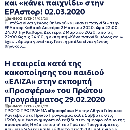
και «κάνει παιχνίδι» στην
ΑΥΓΟΥΣΤΟΣ 2023
ΙΟΥΛΙΟΣ 2023
ΕΡΑσπορ! 02.03.2020
ΙΟΥΝΙΟΣ 2023
ΔΗΜΟΣΙΕΥΣΗ
27/02/20
ΜΑΙΟΣ 2023
Η μπάλα είναι γένους θηλυκού και «κάνει παιχνίδι» στην
ΕΡΑσπορ Καθαρά Δευτέρα 2 Μαρτίου 2020, ώρα 22:00-
ΑΠΡΙΛΙΟΣ 2023
24:00 Την Καθαρά Δευτέρα 2 Μαρτίου 2020, από τις
ΜΑΡΤΙΟΣ 2023
22:00 ώς τις 24:00, η εκπομπή «Κάνε παιχνίδι μόνος σου»
ΦΕΒΡΟΥΑΡΙΟΣ 2023
έχει… άρωμα γυναίκας. Γιατί η μπάλα είναι γένους
ΙΑΝΟΥΑΡΙΟΣ 2023
θηλυκού....
ΔΕΚΕΜΒΡΙΟΣ 2022
ΝΟΕΜΒΡΙΟΣ 2022
Η εταιρεία κατά της
ΟΚΤΩΒΡΙΟΣ 2022
ΣΕΠΤΕΜΒΡΙΟΣ 2022
κακοποίησης του παιδιού
ΑΥΓΟΥΣΤΟΣ 2022
«ΕΛΙΖΑ» στην εκπομπή
ΙΟΥΛΙΟΣ 2022
«Προσφέρω» του Πρώτου
ΙΟΥΝΙΟΣ 2022
ΜΑΙΟΣ 2022
Προγράμματος 29.02.2020
ΑΠΡΙΛΙΟΣ 2022
ΔΗΜΟΣΙΕΥΣΗ
27/02/20
ΜΑΡΤΙΟΣ 2022
ΠΡΩΤΟ ΠΡΟΓΡΑΜΜΑ «Προσφέρω» Με την Αθηνά Γιόγιακα
ΦΕΒΡΟΥΑΡΙΟΣ 2022
Ραντεβού στο Πρώτο Πρόγραμμα κάθε Σάββατο στις
ΙΑΝΟΥΑΡΙΟΣ 2022
15:00, για ένα ενημερωτικό ταξίδι στον όμορφο κόσμο της
προσφοράς Η νέα εκπομπή του Πρώτου Προγράμματος,
ΔΕΚΕΜΒΡΙΟΣ 2021
που μεταδίδεται κάθε Σάββατο στις 15:00, ήρθε για να