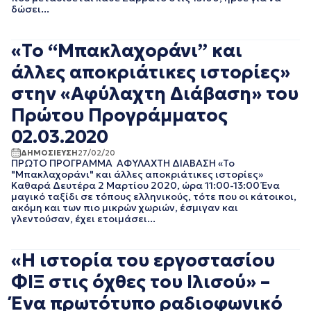
ΝΟΕΜΒΡΙΟΣ 2021
δώσει...
ΟΚΤΩΒΡΙΟΣ 2021
ΣΕΠΤΕΜΒΡΙΟΣ 2021
«Το “Μπακλαχοράνι” και
ΑΥΓΟΥΣΤΟΣ 2021
ΙΟΥΛΙΟΣ 2021
άλλες αποκριάτικες ιστορίες»
ΙΟΥΝΙΟΣ 2021
στην «Αφύλαχτη Διάβαση» του
ΜΑΙΟΣ 2021
ΑΠΡΙΛΙΟΣ 2021
Πρώτου Προγράμματος
ΜΑΡΤΙΟΣ 2021
02.03.2020
ΦΕΒΡΟΥΑΡΙΟΣ 2021
ΙΑΝΟΥΑΡΙΟΣ 2021
ΔΗΜΟΣΙΕΥΣΗ
27/02/20
ΠΡΩΤΟ ΠΡΟΓΡΑΜΜΑ ΑΦΥΛΑΧΤΗ ΔΙΑΒΑΣΗ «Το
ΔΕΚΕΜΒΡΙΟΣ 2020
"Μπακλαχοράνι" και άλλες αποκριάτικες ιστορίες»
ΝΟΕΜΒΡΙΟΣ 2020
Καθαρά Δευτέρα 2 Μαρτίου 2020, ώρα 11:00-13:00 Ένα
ΟΚΤΩΒΡΙΟΣ 2020
μαγικό ταξίδι σε τόπους ελληνικούς, τότε που οι κάτοικοι,
ΣΕΠΤΕΜΒΡΙΟΣ 2020
ακόμη και των πιο μικρών χωριών, έσμιγαν και
γλεντούσαν, έχει ετοιμάσει...
ΑΥΓΟΥΣΤΟΣ 2020
ΙΟΥΛΙΟΣ 2020
ΙΟΥΝΙΟΣ 2020
«Η ιστορία του εργοστασίου
ΜΑΙΟΣ 2020
ΦΙΞ στις όχθες του Ιλισού» –
ΑΠΡΙΛΙΟΣ 2020
ΜΑΡΤΙΟΣ 2020
Ένα πρωτότυπο ραδιοφωνικό
ΦΕΒΡΟΥΑΡΙΟΣ 2020