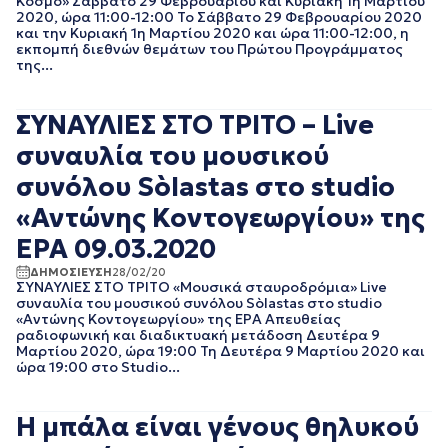
Κόσμο» Σάββατο 29 Φεβρουαρίου και Κυριακή 1η Μαρτίου
2020, ώρα 11:00-12:00 Το Σάββατο 29 Φεβρουαρίου 2020
EΡΤNEWS
ΜΑΙΟΣ 2025
και την Κυριακή 1η Μαρτίου 2020 και ώρα 11:00-12:00, η
ΑΘΛΗΤΙΚΑ
ΑΠΡΙΛΙΟΣ 2025
εκπομπή διεθνών θεμάτων του Πρώτου Προγράμματος
ΓΕΝΙΚΗ
ΜΑΡΤΙΟΣ 2025
της...
ΓΡΑΦΕΙΟ ΤΥΠΟΥ
ΦΕΒΡΟΥΑΡΙΟΣ 2025
ΕΡΤ
ΙΑΝΟΥΑΡΙΟΣ 2025
ΚΙΝΗΜΑΤΟΓΡΑΦΙΚΕΣ
ΣΥΝΑΥΛΙΕΣ ΣΤΟ ΤΡΙΤΟ – Live
ΔΕΚΕΜΒΡΙΟΣ 2024
ΤΑΙΝΙΕΣ
ΝΟΕΜΒΡΙΟΣ 2024
συναυλία του μουσικού
ΠΟΛΙΤΙΚΗ
ΟΚΤΩΒΡΙΟΣ 2024
ΠΟΛΙΤΙΣΜΟΣ
συνόλου Sòlastas στο studio
ΣΕΠΤΕΜΒΡΙΟΣ 2024
ΤΗΛΕΟΡΑΣΗ
ΑΥΓΟΥΣΤΟΣ 2024
«Αντώνης Κοντογεωργίου» της
ΙΟΥΛΙΟΣ 2024
ΕΡΑ 09.03.2020
ΙΟΥΝΙΟΣ 2024
ΜΑΙΟΣ 2024
ΔΗΜΟΣΙΕΥΣΗ
28/02/20
ΣΥΝΑΥΛΙΕΣ ΣΤΟ ΤΡΙΤΟ «Μουσικά σταυροδρόμια» Live
ΑΠΡΙΛΙΟΣ 2024
συναυλία του μουσικού συνόλου Sòlastas στο studio
ΜΑΡΤΙΟΣ 2024
«Αντώνης Κοντογεωργίου» της ΕΡΑ Απευθείας
ΦΕΒΡΟΥΑΡΙΟΣ 2024
ραδιοφωνική και διαδικτυακή μετάδοση Δευτέρα 9
Μαρτίου 2020, ώρα 19:00 Τη Δευτέρα 9 Μαρτίου 2020 και
ΙΑΝΟΥΑΡΙΟΣ 2024
ώρα 19:00 στο Studio...
ΔΕΚΕΜΒΡΙΟΣ 2023
ΝΟΕΜΒΡΙΟΣ 2023
ΟΚΤΩΒΡΙΟΣ 2023
Η μπάλα είναι γένους θηλυκού
ΣΕΠΤΕΜΒΡΙΟΣ 2023