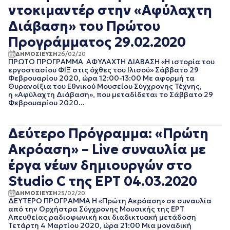
ντοκιμαντέρ στην «Αφύλαχτη
ΙΑΝΟΥΑΡΙΟΣ 2020
ΔΕΚΕΜΒΡΙΟΣ 2019
Διάβαση» του Πρώτου
ΝΟΕΜΒΡΙΟΣ 2019
Προγράμματος 29.02.2020
ΟΚΤΩΒΡΙΟΣ 2019
ΣΕΠΤΕΜΒΡΙΟΣ 2019
ΔΗΜΟΣΙΕΥΣΗ
26/02/20
ΠΡΩΤΟ ΠΡΟΓΡΑΜΜΑ ΑΦΥΛΑΧΤΗ ΔΙΑΒΑΣΗ «Η ιστορία του
ΑΥΓΟΥΣΤΟΣ 2019
εργοστασίου ΦΙΞ στις όχθες του Ιλισού» Σάββατο 29
ΙΟΥΛΙΟΣ 2019
Φεβρουαρίου 2020, ώρα 12:00-13:00 Mε αφορμή τα
ΙΟΥΝΙΟΣ 2019
Θυρανοίξια του Εθνικού Μουσείου Σύγχρονης Τέχνης,
η «Αφύλαχτη Διάβαση», που μεταδίδεται το Σάββατο 29
ΜΑΙΟΣ 2019
Φεβρουαρίου 2020...
ΑΠΡΙΛΙΟΣ 2019
ΜΑΡΤΙΟΣ 2019
ΦΕΒΡΟΥΑΡΙΟΣ 2019
Δεύτερο Πρόγραμμα: «Πρώτη
ΙΑΝΟΥΑΡΙΟΣ 2019
Ακρόαση» – Live συναυλία με
ΔΕΚΕΜΒΡΙΟΣ 2018
ΝΟΕΜΒΡΙΟΣ 2018
έργα νέων δημιουργών στο
ΟΚΤΩΒΡΙΟΣ 2018
Studio C της ΕΡΤ 04.03.2020
ΣΕΠΤΕΜΒΡΙΟΣ 2018
ΑΥΓΟΥΣΤΟΣ 2018
ΔΗΜΟΣΙΕΥΣΗ
25/02/20
ΔΕΥΤΕΡΟ ΠΡΟΓΡΑΜΜΑ Η «Πρώτη Ακρόαση» σε συναυλία
ΙΟΥΛΙΟΣ 2018
από την Ορχήστρα Σύγχρονης Μουσικής της ΕΡΤ
ΙΟΥΝΙΟΣ 2018
Απευθείας ραδιοφωνική και διαδικτυακή μετάδοση
ΜΑΙΟΣ 2018
Τετάρτη 4 Μαρτίου 2020, ώρα 21:00 Μια μοναδική