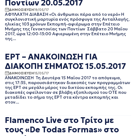
Ποντίων 20.05.2017
EΡΤNEWS
ΜΑΙΟΣ 2025
ΔΗΜΟΣΙΕΥΣΗ
19/05/17
ΑΘΛΗΤΙΚΑ
ΑΠΡΙΛΙΟΣ 2025
ΑΦΥΛΑΧΤΗ ΔΙΑΒΑΣΗ «Οι άνθρωποι πέρα από το νερό» Η
ΓΕΝΙΚΗ
ΜΑΡΤΙΟΣ 2025
συγκλονιστική μαρτυρία ενός πρόσφυγα της Ανταλλαγής,
ηλικίας 103 χρόνων Εκπομπή-αφιέρωμα στην Επέτειο
ΓΡΑΦΕΙΟ ΤΥΠΟΥ
ΦΕΒΡΟΥΑΡΙΟΣ 2025
ΕΡΤ
Μνήμης της Γενοκτονίας των Ποντίων Σάββατο 20 Μαΐου
ΙΑΝΟΥΑΡΙΟΣ 2025
2017, ώρα 12:00-13:00 Αφιερωμένη στην Επέτειο Μνήμης
ΚΙΝΗΜΑΤΟΓΡΑΦΙΚΕΣ
ΔΕΚΕΜΒΡΙΟΣ 2024
της...
ΤΑΙΝΙΕΣ
ΝΟΕΜΒΡΙΟΣ 2024
ΠΟΛΙΤΙΚΗ
ΟΚΤΩΒΡΙΟΣ 2024
ΠΟΛΙΤΙΣΜΟΣ
ΕΡΤ – ΑΝΑΚΟΙΝΩΣΗ ΓΙΑ
ΣΕΠΤΕΜΒΡΙΟΣ 2024
ΤΗΛΕΟΡΑΣΗ
ΑΥΓΟΥΣΤΟΣ 2024
ΔΙΑΚΟΠΗ ΣΗΜΑΤΟΣ 15.05.2017
ΙΟΥΛΙΟΣ 2024
ΔΗΜΟΣΙΕΥΣΗ
15/05/17
ΙΟΥΝΙΟΣ 2024
ΑΝΑΚΟΙΝΩΣΗ Τη Δευτέρα 15 Μαΐου 2017 το απόγευμα,
ΜΑΙΟΣ 2024
στις 17:35, παρουσιάστηκαν διακοπές των προγραμμάτων
της ΕΡΤ σε μεγάλο μέρος του δικτύου εκπομπής της. Οι
ΑΠΡΙΛΙΟΣ 2024
διακοπές οφείλονταν σε βλάβη εξοπλισμού του ΟΤΕ που
ΜΑΡΤΙΟΣ 2024
μεταδίδει το σήμα της ΕΡΤ στα κέντρα εκπομπής και
ΦΕΒΡΟΥΑΡΙΟΣ 2024
στον...
ΙΑΝΟΥΑΡΙΟΣ 2024
ΔΕΚΕΜΒΡΙΟΣ 2023
Flamenco Live στο Τρίτο με
ΝΟΕΜΒΡΙΟΣ 2023
ΟΚΤΩΒΡΙΟΣ 2023
τους «De Todas Formas» στο
ΣΕΠΤΕΜΒΡΙΟΣ 2023