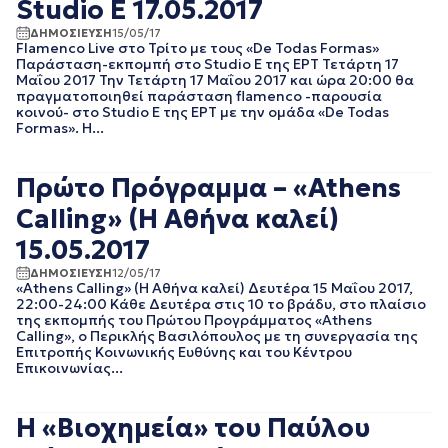
Studio E 17.05.2017
ΑΥΓΟΥΣΤΟΣ 2023
ΙΟΥΛΙΟΣ 2023
ΔΗΜΟΣΙΕΥΣΗ
15/05/17
Flamenco Live στο Τρίτο με τους «De Todas Formas»
ΙΟΥΝΙΟΣ 2023
Παράσταση-εκπομπή στο Studio E της ΕΡΤ Τετάρτη 17
ΜΑΙΟΣ 2023
Μαΐου 2017 Την Τετάρτη 17 Μαΐου 2017 και ώρα 20:00 θα
ΑΠΡΙΛΙΟΣ 2023
πραγματοποιηθεί παράσταση flamenco -παρουσία
κοινού- στο Studio E της ΕΡΤ με την ομάδα «De Todas
ΜΑΡΤΙΟΣ 2023
Formas». Η...
ΦΕΒΡΟΥΑΡΙΟΣ 2023
ΙΑΝΟΥΑΡΙΟΣ 2023
ΔΕΚΕΜΒΡΙΟΣ 2022
Πρώτο Πρόγραμμα – «Athens
ΝΟΕΜΒΡΙΟΣ 2022
Calling» (Η Αθήνα καλεί)
ΟΚΤΩΒΡΙΟΣ 2022
ΣΕΠΤΕΜΒΡΙΟΣ 2022
15.05.2017
ΑΥΓΟΥΣΤΟΣ 2022
ΔΗΜΟΣΙΕΥΣΗ
12/05/17
ΙΟΥΛΙΟΣ 2022
«Athens Calling» (Η Αθήνα καλεί) Δευτέρα 15 Μαΐου 2017,
22:00-24:00 Κάθε Δευτέρα στις 10 το βράδυ, στο πλαίσιο
ΙΟΥΝΙΟΣ 2022
της εκπομπής του Πρώτου Προγράμματος «Athens
ΜΑΙΟΣ 2022
Calling», ο Περικλής Βασιλόπουλος με τη συνεργασία της
ΑΠΡΙΛΙΟΣ 2022
Επιτροπής Κοινωνικής Ευθύνης και του Κέντρου
Επικοινωνίας...
ΜΑΡΤΙΟΣ 2022
ΦΕΒΡΟΥΑΡΙΟΣ 2022
ΙΑΝΟΥΑΡΙΟΣ 2022
Η «Βιοχημεία» του Παύλου
ΔΕΚΕΜΒΡΙΟΣ 2021