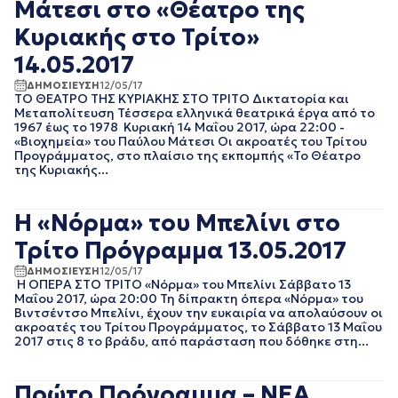
Μάτεσι στο «Θέατρο της
ΝΟΕΜΒΡΙΟΣ 2021
ΟΚΤΩΒΡΙΟΣ 2021
Κυριακής στο Τρίτο»
ΣΕΠΤΕΜΒΡΙΟΣ 2021
14.05.2017
ΑΥΓΟΥΣΤΟΣ 2021
ΙΟΥΛΙΟΣ 2021
ΔΗΜΟΣΙΕΥΣΗ
12/05/17
ΙΟΥΝΙΟΣ 2021
ΤΟ ΘΕΑΤΡΟ ΤΗΣ ΚΥΡΙΑΚΗΣ ΣΤΟ ΤΡΙΤΟ Δικτατορία και
Μεταπολίτευση Τέσσερα ελληνικά θεατρικά έργα από το
ΜΑΙΟΣ 2021
1967 έως το 1978 Κυριακή 14 Μαΐου 2017, ώρα 22:00 -
ΑΠΡΙΛΙΟΣ 2021
«Βιοχημεία» του Παύλου Μάτεσι Οι ακροατές του Τρίτου
ΜΑΡΤΙΟΣ 2021
Προγράμματος, στο πλαίσιο της εκπομπής «Το Θέατρο
της Κυριακής...
ΦΕΒΡΟΥΑΡΙΟΣ 2021
ΙΑΝΟΥΑΡΙΟΣ 2021
ΔΕΚΕΜΒΡΙΟΣ 2020
Η «Νόρμα» του Μπελίνι στο
ΝΟΕΜΒΡΙΟΣ 2020
Τρίτο Πρόγραμμα 13.05.2017
ΟΚΤΩΒΡΙΟΣ 2020
ΣΕΠΤΕΜΒΡΙΟΣ 2020
ΔΗΜΟΣΙΕΥΣΗ
12/05/17
ΑΥΓΟΥΣΤΟΣ 2020
Η ΟΠΕΡΑ ΣΤΟ ΤΡΙΤΟ «Νόρμα» του Μπελίνι Σάββατο 13
Μαΐου 2017, ώρα 20:00 Τη δίπρακτη όπερα «Νόρμα» του
ΙΟΥΛΙΟΣ 2020
Βιντσέντσο Μπελίνι, έχουν την ευκαιρία να απολαύσουν οι
ΙΟΥΝΙΟΣ 2020
ακροατές του Τρίτου Προγράμματος, το Σάββατο 13 Μαΐου
ΜΑΙΟΣ 2020
2017 στις 8 το βράδυ, από παράσταση που δόθηκε στη...
ΑΠΡΙΛΙΟΣ 2020
ΜΑΡΤΙΟΣ 2020
Πρώτο Πρόγραμμα – ΝΕΑ
ΦΕΒΡΟΥΑΡΙΟΣ 2020