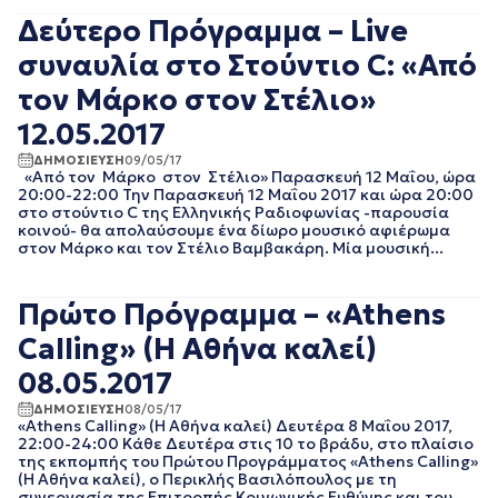
ΑΠΡΙΛΙΟΣ 2018
Δεύτερο Πρόγραμμα – Live
ΜΑΡΤΙΟΣ 2018
συναυλία στο Στούντιο C: «Από
ΦΕΒΡΟΥΑΡΙΟΣ 2018
ΙΑΝΟΥΑΡΙΟΣ 2018
τον Μάρκο στον Στέλιο»
ΔΕΚΕΜΒΡΙΟΣ 2017
12.05.2017
ΝΟΕΜΒΡΙΟΣ 2017
ΟΚΤΩΒΡΙΟΣ 2017
ΔΗΜΟΣΙΕΥΣΗ
09/05/17
ΣΕΠΤΕΜΒΡΙΟΣ 2017
«Από τον Μάρκο στον Στέλιο» Παρασκευή 12 Μαΐου, ώρα
20:00-22:00 Την Παρασκευή 12 Μαΐου 2017 και ώρα 20:00
ΑΥΓΟΥΣΤΟΣ 2017
στο στούντιο C της Ελληνικής Ραδιοφωνίας -παρουσία
ΙΟΥΛΙΟΣ 2017
κοινού- θα απολαύσουμε ένα δίωρο μουσικό αφιέρωμα
ΙΟΥΝΙΟΣ 2017
στον Μάρκο και τον Στέλιο Βαμβακάρη. Μία μουσική...
ΜΑΙΟΣ 2017
ΑΠΡΙΛΙΟΣ 2017
Πρώτο Πρόγραμμα – «Athens
ΜΑΡΤΙΟΣ 2017
ΦΕΒΡΟΥΑΡΙΟΣ 2017
Calling» (Η Αθήνα καλεί)
ΙΑΝΟΥΑΡΙΟΣ 2017
08.05.2017
ΔΕΚΕΜΒΡΙΟΣ 2016
ΝΟΕΜΒΡΙΟΣ 2016
ΔΗΜΟΣΙΕΥΣΗ
08/05/17
«Athens Calling» (Η Αθήνα καλεί) Δευτέρα 8 Μαΐου 2017,
ΟΚΤΩΒΡΙΟΣ 2016
22:00-24:00 Κάθε Δευτέρα στις 10 το βράδυ, στο πλαίσιο
ΣΕΠΤΕΜΒΡΙΟΣ 2016
της εκπομπής του Πρώτου Προγράμματος «Athens Calling»
(Η Αθήνα καλεί), ο Περικλής Βασιλόπουλος με τη
ΑΥΓΟΥΣΤΟΣ 2016
συνεργασία της Επιτροπής Κοινωνικής Ευθύνης και του...