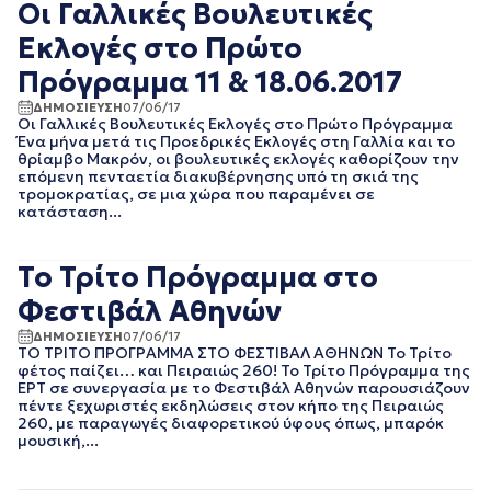
ΙΟΥΛΙΟΣ 2016
Οι Γαλλικές Βουλευτικές
ΙΟΥΝΙΟΣ 2016
Εκλογές στο Πρώτο
Πρόγραμμα 11 & 18.06.2017
ΔΗΜΟΣΙΕΥΣΗ
07/06/17
Οι Γαλλικές Βουλευτικές Εκλογές στο Πρώτο Πρόγραμμα
Ένα μήνα μετά τις Προεδρικές Εκλογές στη Γαλλία και το
θρίαμβο Μακρόν, οι βουλευτικές εκλογές καθορίζουν την
επόμενη πενταετία διακυβέρνησης υπό τη σκιά της
τρομοκρατίας, σε μια χώρα που παραμένει σε
κατάσταση...
Το Τρίτο Πρόγραμμα στο
Φεστιβάλ Αθηνών
ΔΗΜΟΣΙΕΥΣΗ
07/06/17
ΤΟ ΤΡΙΤΟ ΠΡΟΓΡΑΜΜΑ ΣΤΟ ΦΕΣΤΙΒΑΛ ΑΘΗΝΩΝ Το Τρίτο
φέτος παίζει… και Πειραιώς 260! Το Τρίτο Πρόγραμμα της
ΕΡΤ σε συνεργασία με το Φεστιβάλ Αθηνών παρουσιάζουν
πέντε ξεχωριστές εκδηλώσεις στον κήπο της Πειραιώς
260, με παραγωγές διαφορετικού ύφους όπως, μπαρόκ
μουσική,...