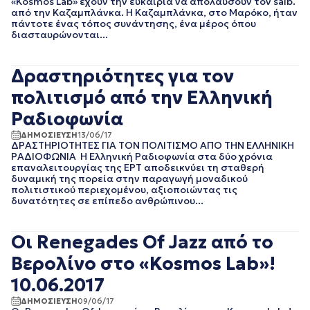
«Kosmos Lab» έχουν την ευκαιρία να απολαύσουν τον saib.
ΑΥΓΟΥΣΤΟΣ 2023
από την Καζαμπλάνκα. Η Καζαμπλάνκα, στο Μαρόκο, ήταν
ΙΟΥΛΙΟΣ 2023
πάντοτε ένας τόπος συνάντησης, ένα μέρος όπου
διασταυρώνονται...
ΙΟΥΝΙΟΣ 2023
ΜΑΙΟΣ 2023
ΑΠΡΙΛΙΟΣ 2023
Δραστηριότητες για τον
ΜΑΡΤΙΟΣ 2023
πολιτισμό από την Ελληνική
ΦΕΒΡΟΥΑΡΙΟΣ 2023
ΙΑΝΟΥΑΡΙΟΣ 2023
Ραδιοφωνία
ΔΕΚΕΜΒΡΙΟΣ 2022
ΔΗΜΟΣΙΕΥΣΗ
13/06/17
ΝΟΕΜΒΡΙΟΣ 2022
ΔΡΑΣΤΗΡΙΟΤΗΤΕΣ ΓΙΑ ΤΟΝ ΠΟΛΙΤΙΣΜΟ ΑΠΟ ΤΗΝ ΕΛΛΗΝΙΚΗ
ΟΚΤΩΒΡΙΟΣ 2022
ΡΑΔΙΟΦΩΝΙΑ Η Ελληνική Ραδιοφωνία στα δύο χρόνια
επαναλειτουργίας της ΕΡΤ αποδεικνύει τη σταθερή
ΣΕΠΤΕΜΒΡΙΟΣ 2022
δυναμική της πορεία στην παραγωγή μοναδικού
ΑΥΓΟΥΣΤΟΣ 2022
πολιτιστικού περιεχομένου, αξιοποιώντας τις
ΙΟΥΛΙΟΣ 2022
δυνατότητες σε επίπεδο ανθρώπινου...
ΙΟΥΝΙΟΣ 2022
ΜΑΙΟΣ 2022
Οι Renegades Of Jazz από το
ΑΠΡΙΛΙΟΣ 2022
ΜΑΡΤΙΟΣ 2022
Βερολίνο στο «Kosmos Lab»!
ΦΕΒΡΟΥΑΡΙΟΣ 2022
10.06.2017
ΙΑΝΟΥΑΡΙΟΣ 2022
ΔΕΚΕΜΒΡΙΟΣ 2021
ΔΗΜΟΣΙΕΥΣΗ
09/06/17