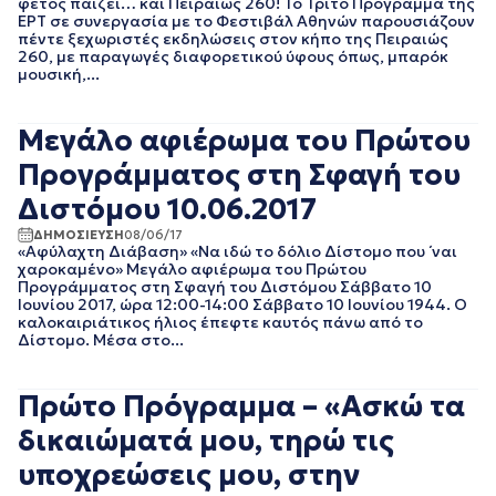
φέτος παίζει… και Πειραιώς 260! Το Τρίτο Πρόγραμμα της
ΙΑΝΟΥΑΡΙΟΣ 2020
ΕΡΤ σε συνεργασία με το Φεστιβάλ Αθηνών παρουσιάζουν
πέντε ξεχωριστές εκδηλώσεις στον κήπο της Πειραιώς
ΔΕΚΕΜΒΡΙΟΣ 2019
260, με παραγωγές διαφορετικού ύφους όπως, μπαρόκ
ΝΟΕΜΒΡΙΟΣ 2019
μουσική,...
ΟΚΤΩΒΡΙΟΣ 2019
ΣΕΠΤΕΜΒΡΙΟΣ 2019
Μεγάλο αφιέρωμα του Πρώτου
ΑΥΓΟΥΣΤΟΣ 2019
ΙΟΥΛΙΟΣ 2019
Προγράμματος στη Σφαγή του
ΙΟΥΝΙΟΣ 2019
Διστόμου 10.06.2017
ΜΑΙΟΣ 2019
ΑΠΡΙΛΙΟΣ 2019
ΔΗΜΟΣΙΕΥΣΗ
08/06/17
«Αφύλαχτη Διάβαση» «Να ιδώ το δόλιο Δίστομο που ΄ναι
ΜΑΡΤΙΟΣ 2019
χαροκαμένο» Μεγάλο αφιέρωμα του Πρώτου
ΦΕΒΡΟΥΑΡΙΟΣ 2019
Προγράμματος στη Σφαγή του Διστόμου Σάββατο 10
ΙΑΝΟΥΑΡΙΟΣ 2019
Ιουνίου 2017, ώρα 12:00-14:00 Σάββατο 10 Ιουνίου 1944. Ο
καλοκαιριάτικος ήλιος έπεφτε καυτός πάνω από το
ΔΕΚΕΜΒΡΙΟΣ 2018
Δίστομο. Μέσα στο...
ΝΟΕΜΒΡΙΟΣ 2018
ΟΚΤΩΒΡΙΟΣ 2018
ΣΕΠΤΕΜΒΡΙΟΣ 2018
Πρώτο Πρόγραμμα – «Ασκώ τα
ΑΥΓΟΥΣΤΟΣ 2018
δικαιώματά μου, τηρώ τις
ΙΟΥΛΙΟΣ 2018
ΙΟΥΝΙΟΣ 2018
υποχρεώσεις μου, στην
ΜΑΙΟΣ 2018