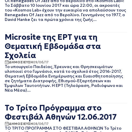
Οι Renegades Of Jazz από το Βερολίνο στο «Kosmos Lab»!
ΝΟΕΜΒΡΙΟΣ 2021
Το Σάββατο 10 Ιουνίου 2017 και ώρα 22:00, οι ακροατές
ΟΚΤΩΒΡΙΟΣ 2021
του «Kosmos Lab» έχουν την ευκαιρία να απολαύσουν τους
ΣΕΠΤΕΜΒΡΙΟΣ 2021
Renegades Of Jazz από το Βερολίνο. Γεννημένος το 1977, ο
David Hanke ζει τα πρώτα χρόνια της ζωής...
ΑΥΓΟΥΣΤΟΣ 2021
ΙΟΥΛΙΟΣ 2021
ΙΟΥΝΙΟΣ 2021
Microsite της ΕΡΤ για τη
ΜΑΙΟΣ 2021
Θεματική Εβδομάδα στα
ΑΠΡΙΛΙΟΣ 2021
ΜΑΡΤΙΟΣ 2021
Σχολεία
ΦΕΒΡΟΥΑΡΙΟΣ 2021
ΔΗΜΟΣΙΕΥΣΗ
09/06/17
ΙΑΝΟΥΑΡΙΟΣ 2021
Το υπουργείο Παιδείας, Έρευνας και Θρησκευμάτων
ΔΕΚΕΜΒΡΙΟΣ 2020
υλοποιεί στο Γυμνάσιο, κατά το σχολικό έτος 2016-2017,
ΝΟΕΜΒΡΙΟΣ 2020
Θεματική Εβδομάδα Ενημέρωσης και Ευαισθητοποίησης
σε ζητήματα Διατροφής, Εθισμού-Εξαρτήσεων και
ΟΚΤΩΒΡΙΟΣ 2020
Έμφυλων Ταυτοτήτων. Η ΕΡΤ (Τηλεόραση, Ραδιόφωνο και
ΣΕΠΤΕΜΒΡΙΟΣ 2020
Νέα Μέσα)...
ΑΥΓΟΥΣΤΟΣ 2020
ΙΟΥΛΙΟΣ 2020
Το Τρίτο Πρόγραμμα στο
ΙΟΥΝΙΟΣ 2020
ΜΑΙΟΣ 2020
Φεστιβάλ Αθηνών 12.06.2017
ΑΠΡΙΛΙΟΣ 2020
ΔΗΜΟΣΙΕΥΣΗ
08/06/17
ΜΑΡΤΙΟΣ 2020
ΤΟ ΤΡΙΤΟ ΠΡΟΓΡΑΜΜΑ ΣΤΟ ΦΕΣΤΙΒΑΛ ΑΘΗΝΩΝ Το Τρίτο
ΦΕΒΡΟΥΑΡΙΟΣ 2020