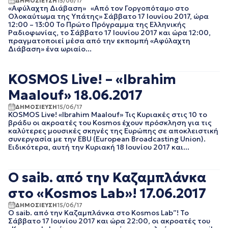
ΔΗΜΟΣΙΕΥΣΗ
15/06/17
«Αφύλαχτη Διάβαση» «Από τον Γοργοπόταμο στο
EΡΤNEWS
ΜΑΙΟΣ 2025
Ολοκαύτωμα της Υπάτης» Σάββατο 17 Ιουνίου 2017, ώρα
ΑΘΛΗΤΙΚΑ
ΑΠΡΙΛΙΟΣ 2025
12:00 – 13:00 Το Πρώτο Πρόγραμμα της Ελληνικής
ΓΕΝΙΚΗ
ΜΑΡΤΙΟΣ 2025
Ραδιοφωνίας, το Σάββατο 17 Ιουνίου 2017 και ώρα 12:00,
πραγματοποιεί μέσα από την εκπομπή «Αφύλαχτη
ΓΡΑΦΕΙΟ ΤΥΠΟΥ
ΦΕΒΡΟΥΑΡΙΟΣ 2025
ΕΡΤ
Διάβαση» ένα ωριαίο...
ΙΑΝΟΥΑΡΙΟΣ 2025
ΚΙΝΗΜΑΤΟΓΡΑΦΙΚΕΣ
ΔΕΚΕΜΒΡΙΟΣ 2024
ΤΑΙΝΙΕΣ
ΝΟΕΜΒΡΙΟΣ 2024
KOSMOS Live! – «Ibrahim
ΠΟΛΙΤΙΚΗ
ΟΚΤΩΒΡΙΟΣ 2024
ΠΟΛΙΤΙΣΜΟΣ
Maalouf» 18.06.2017
ΣΕΠΤΕΜΒΡΙΟΣ 2024
ΤΗΛΕΟΡΑΣΗ
ΑΥΓΟΥΣΤΟΣ 2024
ΔΗΜΟΣΙΕΥΣΗ
15/06/17
KOSMOS Live! «Ibrahim Maalouf» Τις Κυριακές στις 10 το
ΙΟΥΛΙΟΣ 2024
βράδυ οι ακροατές του Kosmos έχουν πρόσκληση για τις
ΙΟΥΝΙΟΣ 2024
καλύτερες μουσικές σκηνές της Ευρώπης σε αποκλειστική
ΜΑΙΟΣ 2024
συνεργασία με την EBU (European Broadcasting Union).
Ειδικότερα, αυτή την Κυριακή 18 Ιουνίου 2017 και...
ΑΠΡΙΛΙΟΣ 2024
ΜΑΡΤΙΟΣ 2024
ΦΕΒΡΟΥΑΡΙΟΣ 2024
Ο saib. από την Καζαμπλάνκα
ΙΑΝΟΥΑΡΙΟΣ 2024
στο «Kosmos Lab»! 17.06.2017
ΔΕΚΕΜΒΡΙΟΣ 2023
ΝΟΕΜΒΡΙΟΣ 2023
ΔΗΜΟΣΙΕΥΣΗ
15/06/17
ΟΚΤΩΒΡΙΟΣ 2023
Ο saib. από την Καζαμπλάνκα στο Kosmos Lab”! Το
Σάββατο 17 Ιουνίου 2017 και ώρα 22:00, οι ακροατές του
ΣΕΠΤΕΜΒΡΙΟΣ 2023