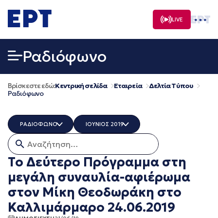
Μετάβαση
σε
LIVE
περιεχόμενο
Ραδιόφωνο
Βρίσκεστε εδώ:
Κεντρική σελίδα
Εταιρεία
Δελτία Τύπου
Ραδιόφωνο
ΡΑΔΙΟΦΩΝΟ
ΙΟΥΝΙΟΣ 2019
Αναζήτηση για:
ΟΛΑ
ΟΛΑ
ERT COSMOS
ΔΕΚΕΜΒΡΙΟΣ 2025
Το Δεύτερο Πρόγραμμα στη
ERTECHO
ΝΟΕΜΒΡΙΟΣ 2025
μεγάλη συναυλία-αφιέρωμα
ERTFLIX
ΟΚΤΩΒΡΙΟΣ 2025
EUROVISION - EBU
ΣΕΠΤΕΜΒΡΙΟΣ 2025
στον Μίκη Θεοδωράκη στο
EΡΤ1
ΑΥΓΟΥΣΤΟΣ 2025
Καλλιμάρμαρο 24.06.2019
EΡΤ2 ΣΠΟΡ
ΙΟΥΛΙΟΣ 2025
EΡΤ3
ΙΟΥΝΙΟΣ 2025