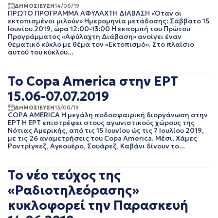
ΑΠΡΙΛΙΟΣ 2018
ΔΗΜΟΣΙΕΥΣΗ
14/06/19
ΠΡΩΤΟ ΠΡΟΓΡΑΜΜΑ ΑΦΥΛΑΧΤΗ ΔΙΑΒΑΣΗ «Όταν οι
ΜΑΡΤΙΟΣ 2018
εκτοπισμένοι μιλούν» Ημερομηνία μετάδοσης: Σάββατο 15
ΦΕΒΡΟΥΑΡΙΟΣ 2018
Ιουνίου 2019, ώρα 12:00-13:00 Η εκπομπή του Πρώτου
ΙΑΝΟΥΑΡΙΟΣ 2018
Προγράμματος «Αφύλαχτη Διάβαση» ανοίγει έναν
θεματικό κύκλο με θέμα τον «Εκτοπισμό». Στο πλαίσιο
ΔΕΚΕΜΒΡΙΟΣ 2017
αυτού του κύκλου...
ΝΟΕΜΒΡΙΟΣ 2017
ΟΚΤΩΒΡΙΟΣ 2017
ΣΕΠΤΕΜΒΡΙΟΣ 2017
Το Copa America στην ΕΡΤ
ΑΥΓΟΥΣΤΟΣ 2017
15.06-07.07.2019
ΙΟΥΛΙΟΣ 2017
ΙΟΥΝΙΟΣ 2017
ΔΗΜΟΣΙΕΥΣΗ
13/06/19
COPA AMERICA Η μεγάλη ποδοσφαιρική διοργάνωση στην
ΜΑΙΟΣ 2017
ΕΡΤ Η ΕΡΤ επιστρέφει στους αγωνιστικούς χώρους της
ΑΠΡΙΛΙΟΣ 2017
Νότιας Αμερικής, από τις 15 Ιουνίου ώς τις 7 Ιουλίου 2019,
με τις 26 αναμετρήσεις του Copa America. Μέσι, Χάμες
ΜΑΡΤΙΟΣ 2017
Ροντρίγκεζ, Αγκουέρο, Σουάρεζ, Καβάνι δίνουν το...
ΦΕΒΡΟΥΑΡΙΟΣ 2017
ΙΑΝΟΥΑΡΙΟΣ 2017
ΔΕΚΕΜΒΡΙΟΣ 2016
Το νέο τεύχος της
ΝΟΕΜΒΡΙΟΣ 2016
«Ραδιοτηλεόρασης»
ΟΚΤΩΒΡΙΟΣ 2016
ΣΕΠΤΕΜΒΡΙΟΣ 2016
κυκλοφορεί την Παρασκευή
ΑΥΓΟΥΣΤΟΣ 2016