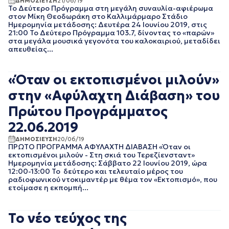
ΔΗΜΟΣΙΕΥΣΗ
21/06/19
Το Δεύτερο Πρόγραμμα στη μεγάλη συναυλία-αφιέρωμα
EΡΤNEWS
ΜΑΙΟΣ 2025
στον Μίκη Θεοδωράκη στο Καλλιμάρμαρο Στάδιο
ΑΘΛΗΤΙΚΑ
ΑΠΡΙΛΙΟΣ 2025
Ημερομηνία μετάδοσης: Δευτέρα 24 Ιουνίου 2019, στις
ΓΕΝΙΚΗ
ΜΑΡΤΙΟΣ 2025
21:00 Το Δεύτερο Πρόγραμμα 103.7, δίνοντας το «παρών»
στα μεγάλα μουσικά γεγονότα του καλοκαιριού, μεταδίδει
ΓΡΑΦΕΙΟ ΤΥΠΟΥ
ΦΕΒΡΟΥΑΡΙΟΣ 2025
ΕΡΤ
απευθείας...
ΙΑΝΟΥΑΡΙΟΣ 2025
ΚΙΝΗΜΑΤΟΓΡΑΦΙΚΕΣ
ΔΕΚΕΜΒΡΙΟΣ 2024
ΤΑΙΝΙΕΣ
ΝΟΕΜΒΡΙΟΣ 2024
«Όταν οι εκτοπισμένοι μιλούν»
ΠΟΛΙΤΙΚΗ
ΟΚΤΩΒΡΙΟΣ 2024
ΠΟΛΙΤΙΣΜΟΣ
στην «Αφύλαχτη Διάβαση» του
ΣΕΠΤΕΜΒΡΙΟΣ 2024
ΤΗΛΕΟΡΑΣΗ
ΑΥΓΟΥΣΤΟΣ 2024
Πρώτου Προγράμματος
ΙΟΥΛΙΟΣ 2024
22.06.2019
ΙΟΥΝΙΟΣ 2024
ΜΑΙΟΣ 2024
ΔΗΜΟΣΙΕΥΣΗ
20/06/19
ΠΡΩΤΟ ΠΡΟΓΡΑΜΜΑ ΑΦΥΛΑΧΤΗ ΔΙΑΒΑΣΗ «Όταν οι
ΑΠΡΙΛΙΟΣ 2024
εκτοπισμένοι μιλούν - Στη σκιά του Τερεζίενσταντ»
ΜΑΡΤΙΟΣ 2024
Ημερομηνία μετάδοσης: Σάββατο 22 Ιουνίου 2019, ώρα
ΦΕΒΡΟΥΑΡΙΟΣ 2024
12:00-13:00 Το δεύτερο και τελευταίο μέρος του
ραδιοφωνικού ντοκιμαντέρ με θέμα τον «Εκτοπισμό», που
ΙΑΝΟΥΑΡΙΟΣ 2024
ετοίμασε η εκπομπή...
ΔΕΚΕΜΒΡΙΟΣ 2023
ΝΟΕΜΒΡΙΟΣ 2023
ΟΚΤΩΒΡΙΟΣ 2023
Το νέο τεύχος της
ΣΕΠΤΕΜΒΡΙΟΣ 2023