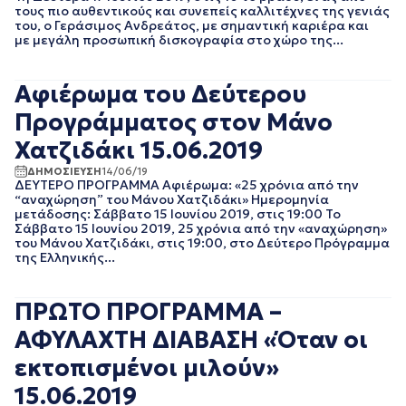
τους πιο αυθεντικούς και συνεπείς καλλιτέχνες της γενιάς
ΙΑΝΟΥΑΡΙΟΣ 2020
του, ο Γεράσιμος Ανδρεάτος, με σημαντική καριέρα και
ΔΕΚΕΜΒΡΙΟΣ 2019
με μεγάλη προσωπική δισκογραφία στο χώρο της...
ΝΟΕΜΒΡΙΟΣ 2019
ΟΚΤΩΒΡΙΟΣ 2019
Αφιέρωμα του Δεύτερου
ΣΕΠΤΕΜΒΡΙΟΣ 2019
ΑΥΓΟΥΣΤΟΣ 2019
Προγράμματος στον Μάνο
ΙΟΥΛΙΟΣ 2019
Χατζιδάκι 15.06.2019
ΙΟΥΝΙΟΣ 2019
ΜΑΙΟΣ 2019
ΔΗΜΟΣΙΕΥΣΗ
14/06/19
ΔΕΥΤΕΡΟ ΠΡΟΓΡΑΜΜΑ Αφιέρωμα: «25 χρόνια από την
ΑΠΡΙΛΙΟΣ 2019
“αναχώρηση” του Μάνου Χατζιδάκι» Ημερομηνία
ΜΑΡΤΙΟΣ 2019
μετάδοσης: Σάββατο 15 Ιουνίου 2019, στις 19:00 Το
ΦΕΒΡΟΥΑΡΙΟΣ 2019
Σάββατο 15 Ιουνίου 2019, 25 χρόνια από την «αναχώρηση»
του Μάνου Χατζιδάκι, στις 19:00, στο Δεύτερο Πρόγραμμα
ΙΑΝΟΥΑΡΙΟΣ 2019
της Ελληνικής...
ΔΕΚΕΜΒΡΙΟΣ 2018
ΝΟΕΜΒΡΙΟΣ 2018
ΟΚΤΩΒΡΙΟΣ 2018
ΠΡΩΤΟ ΠΡΟΓΡΑΜΜΑ –
ΣΕΠΤΕΜΒΡΙΟΣ 2018
ΑΦΥΛΑΧΤΗ ΔΙΑΒΑΣΗ «Όταν οι
ΑΥΓΟΥΣΤΟΣ 2018
ΙΟΥΛΙΟΣ 2018
εκτοπισμένοι μιλούν»
ΙΟΥΝΙΟΣ 2018
15.06.2019
ΜΑΙΟΣ 2018