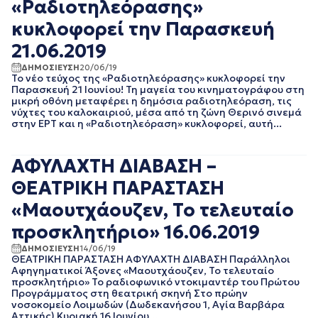
«Ραδιοτηλεόρασης»
ΑΥΓΟΥΣΤΟΣ 2023
ΙΟΥΛΙΟΣ 2023
κυκλοφορεί την Παρασκευή
ΙΟΥΝΙΟΣ 2023
21.06.2019
ΜΑΙΟΣ 2023
ΑΠΡΙΛΙΟΣ 2023
ΔΗΜΟΣΙΕΥΣΗ
20/06/19
Το νέο τεύχος της «Ραδιοτηλεόρασης» κυκλοφορεί την
ΜΑΡΤΙΟΣ 2023
Παρασκευή 21 Ιουνίου! Τη μαγεία του κινηματογράφου στη
ΦΕΒΡΟΥΑΡΙΟΣ 2023
μικρή οθόνη μεταφέρει η δημόσια ραδιοτηλεόραση, τις
νύχτες του καλοκαιριού, μέσα από τη ζώνη Θερινό σινεμά
ΙΑΝΟΥΑΡΙΟΣ 2023
στην ΕΡΤ και η «Ραδιοτηλεόραση» κυκλοφορεί, αυτή...
ΔΕΚΕΜΒΡΙΟΣ 2022
ΝΟΕΜΒΡΙΟΣ 2022
ΟΚΤΩΒΡΙΟΣ 2022
ΑΦΥΛΑΧΤΗ ΔΙΑΒΑΣΗ –
ΣΕΠΤΕΜΒΡΙΟΣ 2022
ΘΕΑΤΡΙΚΗ ΠΑΡΑΣΤΑΣΗ
ΑΥΓΟΥΣΤΟΣ 2022
ΙΟΥΛΙΟΣ 2022
«Μαουτχάουζεν, Το τελευταίο
ΙΟΥΝΙΟΣ 2022
προσκλητήριο» 16.06.2019
ΜΑΙΟΣ 2022
ΑΠΡΙΛΙΟΣ 2022
ΔΗΜΟΣΙΕΥΣΗ
14/06/19
ΘΕΑΤΡΙΚΗ ΠΑΡΑΣΤΑΣΗ ΑΦΥΛΑΧΤΗ ΔΙΑΒΑΣΗ Παράλληλοι
ΜΑΡΤΙΟΣ 2022
Αφηγηματικοί Άξονες «Μαουτχάουζεν, Το τελευταίο
ΦΕΒΡΟΥΑΡΙΟΣ 2022
προσκλητήριο» Το ραδιοφωνικό ντοκιμαντέρ του Πρώτου
ΙΑΝΟΥΑΡΙΟΣ 2022
Προγράμματος στη θεατρική σκηνή Στο πρώην
νοσοκομείο Λοιμωδών (Δωδεκανήσου 1, Αγία Βαρβάρα
ΔΕΚΕΜΒΡΙΟΣ 2021
Αττικής) Κυριακή 16 Ιουνίου...