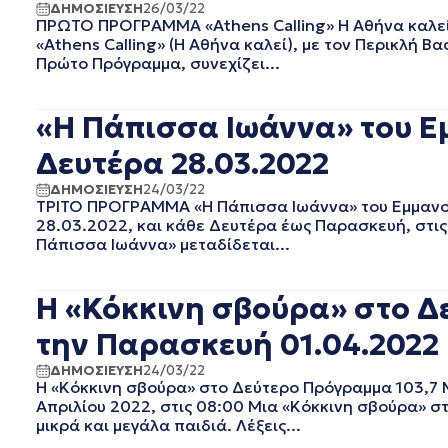
ΔΗΜΟΣΙΕΥΣΗ
26/03/22
ΔΕΚΕΜΒΡΙΟΣ 2023
ΠΡΩΤΟ ΠΡΟΓΡΑΜΜΑ «Athens Calling» Η Αθήνα καλεί 
ΝΟΕΜΒΡΙΟΣ 2023
«Athens Calling» (Η Αθήνα καλεί), με τον Περικλή Βα
Πρώτο Πρόγραμμα, συνεχίζει...
ΟΚΤΩΒΡΙΟΣ 2023
ΣΕΠΤΕΜΒΡΙΟΣ 2023
ΑΥΓΟΥΣΤΟΣ 2023
«Η Πάπισσα Ιωάννα» του Ε
ΙΟΥΛΙΟΣ 2023
Δευτέρα 28.03.2022
ΙΟΥΝΙΟΣ 2023
ΜΑΙΟΣ 2023
ΔΗΜΟΣΙΕΥΣΗ
24/03/22
ΑΠΡΙΛΙΟΣ 2023
ΤΡΙΤΟ ΠΡΟΓΡΑΜΜΑ «Η Πάπισσα Ιωάννα» του Εμμανου
28.03.2022, και κάθε Δευτέρα έως Παρασκευή, στι
ΜΑΡΤΙΟΣ 2023
Πάπισσα Ιωάννα» μεταδίδεται...
ΦΕΒΡΟΥΑΡΙΟΣ 2023
ΙΑΝΟΥΑΡΙΟΣ 2023
ΔΕΚΕΜΒΡΙΟΣ 2022
Η «Κόκκινη σβούρα» στο Δε
ΝΟΕΜΒΡΙΟΣ 2022
την Παρασκευή 01.04.2022
ΟΚΤΩΒΡΙΟΣ 2022
ΣΕΠΤΕΜΒΡΙΟΣ 2022
ΔΗΜΟΣΙΕΥΣΗ
24/03/22
ΑΥΓΟΥΣΤΟΣ 2022
Η «Κόκκινη σβούρα» στο Δεύτερο Πρόγραμμα 103,7 
Απριλίου 2022, στις 08:00 Μια «Κόκκινη σβούρα» σ
ΙΟΥΛΙΟΣ 2022
μικρά και μεγάλα παιδιά. Λέξεις...
ΙΟΥΝΙΟΣ 2022