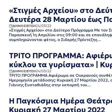
ΜΑΙΟΣ 2022
ΑΠΡΙΛΙΟΣ 2022
«Στιγμές Αρχείου» στο Δεύ
ΜΑΡΤΙΟΣ 2022
Δευτέρα 28 Μαρτίου έως Π
ΦΕΒΡΟΥΑΡΙΟΣ 2022
ΙΑΝΟΥΑΡΙΟΣ 2022
ΔΗΜΟΣΙΕΥΣΗ
24/03/22
«Στιγμές Αρχείου» στο Δεύτερο Πρόγραμμα Με τον 
ΔΕΚΕΜΒΡΙΟΣ 2021
Παρασκευή 1η Απριλίου στις 09:00 και σε επανάληψ
ΝΟΕΜΒΡΙΟΣ 2021
συμπληρώνονται φέτος, ο Σιδερής Πρίντεζης...
ΟΚΤΩΒΡΙΟΣ 2021
ΣΕΠΤΕΜΒΡΙΟΣ 2021
ΤΡΙΤΟ ΠΡΟΓΡΑΜΜΑ: Αφιέρω
ΑΥΓΟΥΣΤΟΣ 2021
ΙΟΥΛΙΟΣ 2021
κύκλου τα γυρίσματα» | Κυ
ΙΟΥΝΙΟΣ 2021
ΜΑΙΟΣ 2021
ΔΗΜΟΣΙΕΥΣΗ
24/03/22
ΤΡΙΤΟ ΠΡΟΓΡΑΜΜΑ Αφιέρωμα σε Ουκρανούς συνθέτες
ΑΠΡΙΛΙΟΣ 2021
Ημερομηνία μετάδοσης: Κυριακή 27 Μαρτίου 2022, 
ΜΑΡΤΙΟΣ 2021
Γιάννης Ευσταθιάδης στην εκπομπή του...
ΦΕΒΡΟΥΑΡΙΟΣ 2021
ΙΑΝΟΥΑΡΙΟΣ 2021
Η Παγκόσμια Ημέρα Θεάτρο
ΔΕΚΕΜΒΡΙΟΣ 2020
ΝΟΕΜΒΡΙΟΣ 2020
Κυριακή 27 Μαρτίου 2022
ΟΚΤΩΒΡΙΟΣ 2020