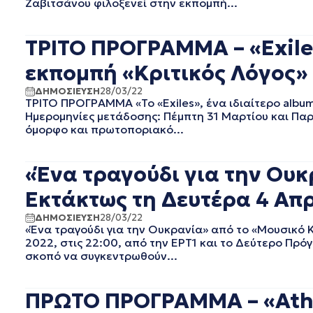
Ζαβιτσάνου φιλοξενεί στην εκπομπή...
EΡΤ1
ΑΥΓΟΥΣΤΟΣ 2025
EΡΤ2 ΣΠΟΡ
ΙΟΥΛΙΟΣ 2025
EΡΤ3
ΙΟΥΝΙΟΣ 2025
ΤΡΙΤΟ ΠΡΟΓΡΑΜΜΑ – «Exiles
EΡΤNEWS
ΜΑΙΟΣ 2025
εκπομπή «Κριτικός Λόγος» |
ΑΘΛΗΤΙΚΑ
ΑΠΡΙΛΙΟΣ 2025
ΓΕΝΙΚΗ
ΜΑΡΤΙΟΣ 2025
ΔΗΜΟΣΙΕΥΣΗ
28/03/22
ΓΡΑΦΕΙΟ ΤΥΠΟΥ ΕΡΤ
ΦΕΒΡΟΥΑΡΙΟΣ 2025
ΤΡΙΤΟ ΠΡΟΓΡΑΜΜΑ «To «Exiles», ένα ιδιαίτερο alb
Ημερομηνίες μετάδοσης: Πέμπτη 31 Μαρτίου και Παρα
ΚΙΝΗΜΑΤΟΓΡΑΦΙΚΕΣ
ΙΑΝΟΥΑΡΙΟΣ 2025
ΤΑΙΝΙΕΣ
όμορφο και πρωτοποριακό...
ΔΕΚΕΜΒΡΙΟΣ 2024
ΠΟΛΙΤΙΚΗ
ΝΟΕΜΒΡΙΟΣ 2024
ΠΟΛΙΤΙΣΜΟΣ
ΟΚΤΩΒΡΙΟΣ 2024
«Ένα τραγούδι για την Ουκ
ΤΗΛΕΟΡΑΣΗ
ΣΕΠΤΕΜΒΡΙΟΣ 2024
Εκτάκτως τη Δευτέρα 4 Απρι
ΑΥΓΟΥΣΤΟΣ 2024
ΙΟΥΛΙΟΣ 2024
ΔΗΜΟΣΙΕΥΣΗ
28/03/22
«Ένα τραγούδι για την Ουκρανία» από το «Μουσικό 
ΙΟΥΝΙΟΣ 2024
2022, στις 22:00, από την ΕΡΤ1 και το Δεύτερο Πρό
ΜΑΙΟΣ 2024
σκοπό να συγκεντρωθούν...
ΑΠΡΙΛΙΟΣ 2024
ΜΑΡΤΙΟΣ 2024
ΦΕΒΡΟΥΑΡΙΟΣ 2024
ΠΡΩΤΟ ΠΡΟΓΡΑΜΜΑ – «Athen
ΙΑΝΟΥΑΡΙΟΣ 2024