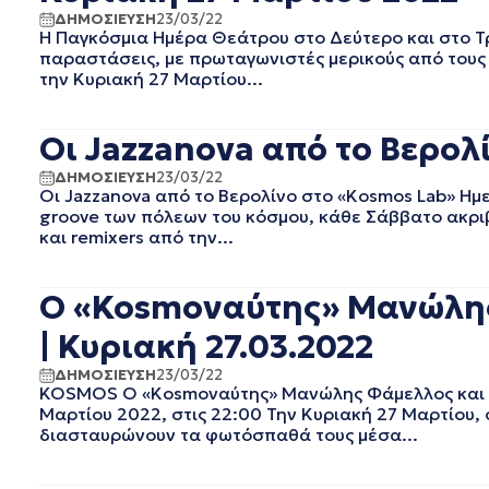
ΔΗΜΟΣΙΕΥΣΗ
23/03/22
ΣΕΠΤΕΜΒΡΙΟΣ 2020
Η Παγκόσμια Ημέρα Θεάτρου στο Δεύτερο και στο Τ
ΑΥΓΟΥΣΤΟΣ 2020
παραστάσεις, με πρωταγωνιστές μερικούς από τους 
ΙΟΥΛΙΟΣ 2020
την Κυριακή 27 Μαρτίου...
ΙΟΥΝΙΟΣ 2020
ΜΑΙΟΣ 2020
Οι Jazzanova από το Βερολ
ΑΠΡΙΛΙΟΣ 2020
ΜΑΡΤΙΟΣ 2020
ΔΗΜΟΣΙΕΥΣΗ
23/03/22
Οι Jazzanova από το Βερολίνο στο «Kosmos Lab» Ημ
ΦΕΒΡΟΥΑΡΙΟΣ 2020
groove των πόλεων του κόσμου, κάθε Σάββατο ακριβ
ΙΑΝΟΥΑΡΙΟΣ 2020
και remixers από την...
ΔΕΚΕΜΒΡΙΟΣ 2019
ΝΟΕΜΒΡΙΟΣ 2019
ΟΚΤΩΒΡΙΟΣ 2019
Ο «Kosmoναύτης» Μανώλης
ΣΕΠΤΕΜΒΡΙΟΣ 2019
| Κυριακή 27.03.2022
ΑΥΓΟΥΣΤΟΣ 2019
ΙΟΥΛΙΟΣ 2019
ΔΗΜΟΣΙΕΥΣΗ
23/03/22
KOSMOS Ο «Kosmoναύτης» Μανώλης Φάμελλος και ο
ΙΟΥΝΙΟΣ 2019
Μαρτίου 2022, στις 22:00 Την Κυριακή 27 Μαρτίου
ΜΑΙΟΣ 2019
διασταυρώνουν τα φωτόσπαθά τους μέσα...
ΑΠΡΙΛΙΟΣ 2019
ΜΑΡΤΙΟΣ 2019