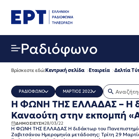
Μετάβαση
σε
περιεχόμενο
Ραδιόφωνο
Βρίσκεστε εδώ:
Κεντρική σελίδα
Εταιρεία
Δελτία Τύ
Αναζήτηση
ΡΑΔΙΟΦΩΝΟ
ΜΑΡΤΙΟΣ 2022
Η ΦΩΝΗ ΤΗΣ ΕΛΛΑΔΑΣ – Η δ
ΟΛΑ
ΟΛΑ
ERT COSMOS
ΔΕΚΕΜΒΡΙΟΣ 2025
Καναούτη στην εκπομπή «Α
ERTECHO
ΝΟΕΜΒΡΙΟΣ 2025
ΔΗΜΟΣΙΕΥΣΗ
28/03/22
ERTFLIX
ΟΚΤΩΒΡΙΟΣ 2025
Η ΦΩΝΗ ΤΗΣ ΕΛΛΑΔΑΣ Η διδάκτωρ του Πανεπιστημίο
EUROVISION - EBU
ΣΕΠΤΕΜΒΡΙΟΣ 2025
Ζαβιτσάνου Ημερομηνία μετάδοσης: Τρίτη 29 Μαρτί