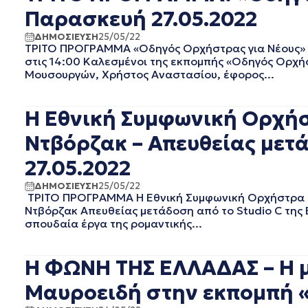
Παρασκευή 27.05.2022
ΣΕΠΤΕΜΒΡΙΟΣ 2020
ΑΥΓΟΥΣΤΟΣ 2020
ΔΗΜΟΣΙΕΥΣΗ
25/05/22
ΙΟΥΛΙΟΣ 2020
ΤΡΙΤΟ ΠΡΟΓΡΑΜΜΑ «Οδηγός Ορχήστρας για Νέους» 
ΙΟΥΝΙΟΣ 2020
στις 14:00 Καλεσμένοι της εκπομπής «Οδηγός Ορχή
Μουσουργών, Χρήστος Αναστασίου, έφορος...
ΜΑΙΟΣ 2020
ΑΠΡΙΛΙΟΣ 2020
ΜΑΡΤΙΟΣ 2020
Η Εθνική Συμφωνική Ορχήσ
ΦΕΒΡΟΥΑΡΙΟΣ 2020
Ντβόρζακ – Απευθείας μετά
ΙΑΝΟΥΑΡΙΟΣ 2020
ΔΕΚΕΜΒΡΙΟΣ 2019
27.05.2022
ΝΟΕΜΒΡΙΟΣ 2019
ΔΗΜΟΣΙΕΥΣΗ
25/05/22
ΟΚΤΩΒΡΙΟΣ 2019
ΤΡΙΤΟ ΠΡΟΓΡΑΜΜΑ Η Εθνική Συμφωνική Ορχήστρα τη
ΣΕΠΤΕΜΒΡΙΟΣ 2019
Ντβόρζακ Απευθείας μετάδοση από το Studio C της
ΑΥΓΟΥΣΤΟΣ 2019
σπουδαία έργα της ρομαντικής...
ΙΟΥΛΙΟΣ 2019
ΙΟΥΝΙΟΣ 2019
Η ΦΩΝΗ ΤΗΣ ΕΛΛΑΔΑΣ – Η μ
ΜΑΙΟΣ 2019
ΑΠΡΙΛΙΟΣ 2019
Μαυροειδή στην εκπομπή «
ΜΑΡΤΙΟΣ 2019