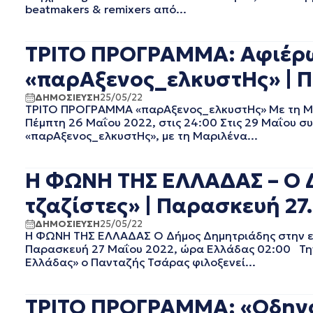
ΜΑΙΟΣ 2022
beatmakers & remixers από...
ΑΠΡΙΛΙΟΣ 2022
ΜΑΡΤΙΟΣ 2022
ΤΡΙΤΟ ΠΡΟΓΡΑΜΜΑ: Αφιέρω
ΦΕΒΡΟΥΑΡΙΟΣ 2022
ΙΑΝΟΥΑΡΙΟΣ 2022
«παρΑξενος_ελκυστΗς» | Π
ΔΕΚΕΜΒΡΙΟΣ 2021
ΔΗΜΟΣΙΕΥΣΗ
25/05/22
ΝΟΕΜΒΡΙΟΣ 2021
ΤΡΙΤΟ ΠΡΟΓΡΑΜΜΑ «παρΑξενος_ελκυστΗς» Με τη Μα
ΟΚΤΩΒΡΙΟΣ 2021
Πέμπτη 26 Μαΐου 2022, στις 24:00 Στις 29 Μαΐου σ
ΣΕΠΤΕΜΒΡΙΟΣ 2021
«παρΑξενος_ελκυστΗς», με τη Μαριλένα...
ΑΥΓΟΥΣΤΟΣ 2021
ΙΟΥΛΙΟΣ 2021
Η ΦΩΝΗ ΤΗΣ ΕΛΛΑΔΑΣ – Ο 
ΙΟΥΝΙΟΣ 2021
ΜΑΙΟΣ 2021
τζαζίστες» | Παρασκευή 27
ΑΠΡΙΛΙΟΣ 2021
ΔΗΜΟΣΙΕΥΣΗ
25/05/22
ΜΑΡΤΙΟΣ 2021
Η ΦΩΝΗ ΤΗΣ ΕΛΛΑΔΑΣ Ο Δήμος Δημητριάδης στην εκ
ΦΕΒΡΟΥΑΡΙΟΣ 2021
Παρασκευή 27 Μαΐου 2022, ώρα Ελλάδας 02:00 Την
Ελλάδας» ο Πανταζής Τσάρας φιλοξενεί...
ΙΑΝΟΥΑΡΙΟΣ 2021
ΔΕΚΕΜΒΡΙΟΣ 2020
ΝΟΕΜΒΡΙΟΣ 2020
ΤΡΙΤΟ ΠΡΟΓΡΑΜΜΑ: «Οδηγός
ΟΚΤΩΒΡΙΟΣ 2020