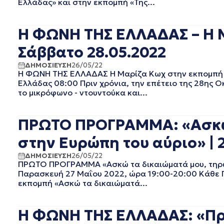
Ελλάδας» και στην εκπομπή «Της...
EΡΤ1
ΑΥΓΟΥΣΤΟΣ 2025
EΡΤ2 ΣΠΟΡ
ΙΟΥΛΙΟΣ 2025
EΡΤ3
ΙΟΥΝΙΟΣ 2025
H ΦΩΝΗ ΤΗΣ ΕΛΛΑΔΑΣ – Η 
EΡΤNEWS
ΜΑΙΟΣ 2025
Σάββατο 28.05.2022
ΑΘΛΗΤΙΚΑ
ΑΠΡΙΛΙΟΣ 2025
ΓΕΝΙΚΗ
ΜΑΡΤΙΟΣ 2025
ΔΗΜΟΣΙΕΥΣΗ
26/05/22
ΓΡΑΦΕΙΟ ΤΥΠΟΥ ΕΡΤ
ΦΕΒΡΟΥΑΡΙΟΣ 2025
Η ΦΩΝΗ ΤΗΣ ΕΛΛΑΔΑΣ Η Μαρίζα Κωχ στην εκπομπή 
Ελλάδας 08:00 Πριν χρόνια, την επέτειο της 28ης 
ΚΙΝΗΜΑΤΟΓΡΑΦΙΚΕΣ
ΙΑΝΟΥΑΡΙΟΣ 2025
ΤΑΙΝΙΕΣ
το μικρόφωνο - ντουντούκα και...
ΔΕΚΕΜΒΡΙΟΣ 2024
ΠΟΛΙΤΙΚΗ
ΝΟΕΜΒΡΙΟΣ 2024
ΠΟΛΙΤΙΣΜΟΣ
ΟΚΤΩΒΡΙΟΣ 2024
ΠΡΩΤΟ ΠΡΟΓΡΑΜΜΑ: «Ασκώ τ
ΤΗΛΕΟΡΑΣΗ
ΣΕΠΤΕΜΒΡΙΟΣ 2024
στην Ευρώπη του αύριο» | 2
ΑΥΓΟΥΣΤΟΣ 2024
ΙΟΥΛΙΟΣ 2024
ΔΗΜΟΣΙΕΥΣΗ
26/05/22
ΠΡΩΤΟ ΠΡΟΓΡΑΜΜΑ «Ασκώ τα δικαιώματά μου, τηρώ 
ΙΟΥΝΙΟΣ 2024
Παρασκευή 27 Μαΐου 2022, ώρα 19:00-20:00 Κάθε Πα
ΜΑΙΟΣ 2024
εκπομπή «Ασκώ τα δικαιώματά...
ΑΠΡΙΛΙΟΣ 2024
ΜΑΡΤΙΟΣ 2024
ΦΕΒΡΟΥΑΡΙΟΣ 2024
Η ΦΩΝΗ ΤΗΣ ΕΛΛΑΔΑΣ: «Πρ
ΙΑΝΟΥΑΡΙΟΣ 2024