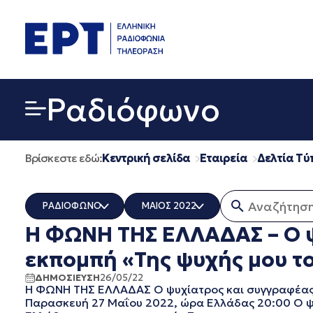
Μετάβαση
σε
περιεχόμενο
Ραδιόφωνο
Βρίσκεστε εδώ:
Κεντρική σελίδα
Εταιρεία
Δελτία Τύ
Αναζήτηση γ
ΡΑΔΙΟΦΩΝΟ
ΜΑΙΟΣ 2022
Η ΦΩΝΗ ΤΗΣ ΕΛΛΑΔΑΣ – O ψ
ΟΛΑ
ΟΛΑ
ERT COSMOS
ΔΕΚΕΜΒΡΙΟΣ 2025
εκπομπή «Της ψυχής μου το
ERTECHO
ΝΟΕΜΒΡΙΟΣ 2025
ΔΗΜΟΣΙΕΥΣΗ
26/05/22
ERTFLIX
ΟΚΤΩΒΡΙΟΣ 2025
Η ΦΩΝΗ ΤΗΣ ΕΛΛΑΔΑΣ O ψυχίατρος και συγγραφέας Ν
EUROVISION - EBU
ΣΕΠΤΕΜΒΡΙΟΣ 2025
Παρασκευή 27 Μαΐου 2022, ώρα Ελλάδας 20:00 O ψυ