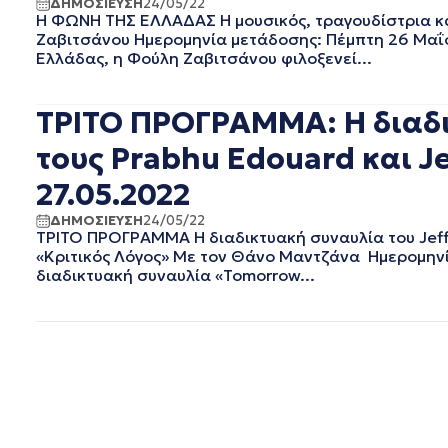
ΔΗΜΟΣΙΕΥΣΗ
24/05/22
ΦΕΒΡΟΥΑΡΙΟΣ 2019
Η ΦΩΝΗ ΤΗΣ ΕΛΛΑΔΑΣ Η μουσικός, τραγουδίστρια κ
ΙΑΝΟΥΑΡΙΟΣ 2019
Ζαβιτσάνου Ημερομηνία μετάδοσης: Πέμπτη 26 Μαΐο
ΔΕΚΕΜΒΡΙΟΣ 2018
Ελλάδας, η Φούλη Ζαβιτσάνου φιλοξενεί...
ΝΟΕΜΒΡΙΟΣ 2018
ΟΚΤΩΒΡΙΟΣ 2018
ΤΡΙΤΟ ΠΡΟΓΡΑΜΜΑ: Η διαδικ
ΣΕΠΤΕΜΒΡΙΟΣ 2018
ΑΥΓΟΥΣΤΟΣ 2018
τους Prabhu Edouard και Je
ΙΟΥΛΙΟΣ 2018
27.05.2022
ΙΟΥΝΙΟΣ 2018
ΜΑΙΟΣ 2018
ΔΗΜΟΣΙΕΥΣΗ
24/05/22
ΤΡΙΤΟ ΠΡΟΓΡΑΜΜΑ Η διαδικτυακή συναυλία του Jeff M
ΑΠΡΙΛΙΟΣ 2018
«Κριτικός Λόγος» Με τον Θάνο Μαντζάνα Ημερομηνί
ΜΑΡΤΙΟΣ 2018
διαδικτυακή συναυλία «Tomorrow...
ΦΕΒΡΟΥΑΡΙΟΣ 2018
ΙΑΝΟΥΑΡΙΟΣ 2018
ΔΕΚΕΜΒΡΙΟΣ 2017
ΝΟΕΜΒΡΙΟΣ 2017
ΟΚΤΩΒΡΙΟΣ 2017
ΣΕΠΤΕΜΒΡΙΟΣ 2017
ΑΥΓΟΥΣΤΟΣ 2017
ΙΟΥΛΙΟΣ 2017