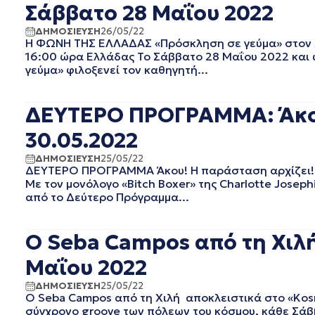
Σάββατο 28 Μαΐου 2022
ΔΕΚΕΜΒΡΙΟΣ 2023
ΝΟΕΜΒΡΙΟΣ 2023
ΔΗΜΟΣΙΕΥΣΗ
26/05/22
Η ΦΩΝΗ ΤΗΣ ΕΛΛΑΔΑΣ «Πρόσκληση σε γεύμα» στον Χ
ΟΚΤΩΒΡΙΟΣ 2023
16:00 ώρα Ελλάδας Το Σάββατο 28 Μαΐου 2022 και 
ΣΕΠΤΕΜΒΡΙΟΣ 2023
γεύμα» φιλοξενεί τον καθηγητή...
ΑΥΓΟΥΣΤΟΣ 2023
ΙΟΥΛΙΟΣ 2023
ΔΕΥΤΕΡΟ ΠΡΟΓΡΑΜΜΑ: Άκου!
ΙΟΥΝΙΟΣ 2023
ΜΑΙΟΣ 2023
30.05.2022
ΑΠΡΙΛΙΟΣ 2023
ΜΑΡΤΙΟΣ 2023
ΔΗΜΟΣΙΕΥΣΗ
25/05/22
ΔΕΥΤΕΡΟ ΠΡΟΓΡΑΜΜΑ Άκου! Η παράσταση αρχίζει! «B
ΦΕΒΡΟΥΑΡΙΟΣ 2023
Με τον μονόλογο «Bitch Boxer» της Charlotte Jose
ΙΑΝΟΥΑΡΙΟΣ 2023
από το Δεύτερο Πρόγραμμα...
ΔΕΚΕΜΒΡΙΟΣ 2022
ΝΟΕΜΒΡΙΟΣ 2022
Ο Seba Campos από τη Χιλ
ΟΚΤΩΒΡΙΟΣ 2022
ΣΕΠΤΕΜΒΡΙΟΣ 2022
Μαΐου 2022
ΑΥΓΟΥΣΤΟΣ 2022
ΔΗΜΟΣΙΕΥΣΗ
25/05/22
ΙΟΥΛΙΟΣ 2022
Ο Seba Campos από τη Χιλή αποκλειστικά στο «Kos
ΙΟΥΝΙΟΣ 2022
σύγχρονο groove των πόλεων του κόσμου, κάθε Σάββ