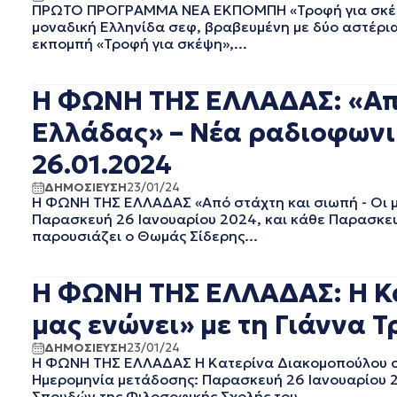
ΜΑΙΟΣ 2022
ΠΡΩΤΟ ΠΡΟΓΡΑΜΜΑ ΝΕΑ ΕΚΠΟΜΠΗ «Τροφή για σκέψη» 
μοναδική Ελληνίδα σεφ, βραβευμένη με δύο αστέρια 
ΑΠΡΙΛΙΟΣ 2022
εκπομπή «Τροφή για σκέψη»,...
ΜΑΡΤΙΟΣ 2022
ΦΕΒΡΟΥΑΡΙΟΣ 2022
ΙΑΝΟΥΑΡΙΟΣ 2022
Η ΦΩΝΗ ΤΗΣ ΕΛΛΑΔΑΣ: «Από
ΔΕΚΕΜΒΡΙΟΣ 2021
Ελλάδας» – Νέα ραδιοφωνι
ΝΟΕΜΒΡΙΟΣ 2021
ΟΚΤΩΒΡΙΟΣ 2021
26.01.2024
ΣΕΠΤΕΜΒΡΙΟΣ 2021
ΔΗΜΟΣΙΕΥΣΗ
23/01/24
ΑΥΓΟΥΣΤΟΣ 2021
Η ΦΩΝΗ ΤΗΣ ΕΛΛΑΔΑΣ «Από στάχτη και σιωπή - Οι μ
ΙΟΥΛΙΟΣ 2021
Παρασκευή 26 Ιανουαρίου 2024, και κάθε Παρασκευή
ΙΟΥΝΙΟΣ 2021
παρουσιάζει ο Θωμάς Σίδερης...
ΜΑΙΟΣ 2021
ΑΠΡΙΛΙΟΣ 2021
Η ΦΩΝΗ ΤΗΣ ΕΛΛΑΔΑΣ: Η Κ
ΜΑΡΤΙΟΣ 2021
ΦΕΒΡΟΥΑΡΙΟΣ 2021
μας ενώνει» με τη Γιάννα Τ
ΙΑΝΟΥΑΡΙΟΣ 2021
ΔΗΜΟΣΙΕΥΣΗ
23/01/24
ΔΕΚΕΜΒΡΙΟΣ 2020
Η ΦΩΝΗ ΤΗΣ ΕΛΛΑΔΑΣ Η Κατερίνα Διακομοπούλου στ
ΝΟΕΜΒΡΙΟΣ 2020
Ημερομηνία μετάδοσης: Παρασκευή 26 Ιανουαρίου 2
ΟΚΤΩΒΡΙΟΣ 2020
Σπουδών της Φιλοσοφικής Σχολής του...