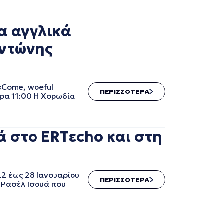
α αγγλικά
Αντώνης
«Come, woeful
ΠΕΡΙΣΣΟΤΕΡΑ
ρα 11:00 Η Χορωδία
ά στο ERTεcho και στη
22 έως 28 Ιανουαρίου
ΠΕΡΙΣΣΟΤΕΡΑ
 Ρασέλ Ισουά που