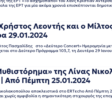
 της ΕΡΤ «Το ασχημόπαπο» του Χανς Κρίστιαν Άντερσε
ολα της ΕΡΤ για μία ακόμα χρονιά επισκέπτονται δημοτικ
ρήστος Λεοντής και ο Μίλτο
ρα 29.01.2024
τος Πασχαλίδης στο «Δεύτερο Concert» Ημερομηνία με
ται στο Δεύτερο Πρόγραμμα 103,7, τη Δευτέρα 29 Ιανου
«Μυθιστόρημα» της Λίνας Νικ
| Από Πέμπτη 25.01.2024
Νικολακοπούλου αποκλειστικά στο ERTεcho Από Πέμπτη 
αι χωρίς αμφιβολία η σημαντικότερη στιχουργός της εποχ