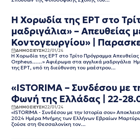
ΣΕΠΤΕΜΒΡΙΟΣ 2020
ΑΥΓΟΥΣΤΟΣ 2020
H Χορωδία της ΕΡΤ στο Τρ
ΙΟΥΛΙΟΣ 2020
ΙΟΥΝΙΟΣ 2020
μαδριγάλια» – Απευθείας μ
ΜΑΙΟΣ 2020
Κοντογεωργίου» | Παρασκε
ΑΠΡΙΛΙΟΣ 2020
ΜΑΡΤΙΟΣ 2020
ΔΗΜΟΣΙΕΥΣΗ
22/01/24
H Χορωδία της ΕΡΤ στο Τρίτο Πρόγραμμα Απευθείας
ΦΕΒΡΟΥΑΡΙΟΣ 2020
Orpheus……» Αφιέρωμα στα αγγλικά μαδριγάλια Ημε
ΙΑΝΟΥΑΡΙΟΣ 2020
της ΕΡΤ, υπό τη διεύθυνση του μαέστρου...
ΔΕΚΕΜΒΡΙΟΣ 2019
ΝΟΕΜΒΡΙΟΣ 2019
«ISTORIMA – Συνδέσου με τ
ΟΚΤΩΒΡΙΟΣ 2019
ΣΕΠΤΕΜΒΡΙΟΣ 2019
Φωνή της Ελλάδας | 22-28.
ΑΥΓΟΥΣΤΟΣ 2019
ΙΟΥΛΙΟΣ 2019
ΔΗΜΟΣΙΕΥΣΗ
22/01/24
«ISTORIMA - Συνδέσου με την Ιστορία σου» Αποκλει
ΙΟΥΝΙΟΣ 2019
2024 Ημέρα Μνήμης των Ελλήνων Εβραίων Μαρτύρων
ΜΑΙΟΣ 2019
ζούσε στη Θεσσαλονίκη τον...
ΑΠΡΙΛΙΟΣ 2019
ΜΑΡΤΙΟΣ 2019