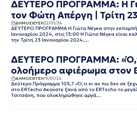
ΔΕΥΤΕΡΟ ΠΡΟΓΡΑΜΜΑ: Η Γι
ΦΕΒΡΟΥΑΡΙΟΣ 2019
ΙΑΝΟΥΑΡΙΟΣ 2019
τον Φώτη Απέργη | Τρίτη 23
ΔΕΚΕΜΒΡΙΟΣ 2018
ΔΗΜΟΣΙΕΥΣΗ
22/01/24
ΝΟΕΜΒΡΙΟΣ 2018
ΔΕΥΤΕΡΟ ΠΡΟΓΡΑΜΜΑ Η Γιώτα Νέγκα στην εκπομπή «
ΟΚΤΩΒΡΙΟΣ 2018
Ιανουαρίου 2024, στις 13:00 Η Γιώτα Νέγκα είναι 
ΣΕΠΤΕΜΒΡΙΟΣ 2018
την Τρίτη 23 Ιανουαρίου 2024,...
ΑΥΓΟΥΣΤΟΣ 2018
ΙΟΥΛΙΟΣ 2018
ΔΕΥΤΕΡΟ ΠΡΟΓΡΑΜΜΑ: «Ό,τι 
ΙΟΥΝΙΟΣ 2018
ΜΑΙΟΣ 2018
ολοήμερο αφιέρωμα στον Β
ΑΠΡΙΛΙΟΣ 2018
ΔΗΜΟΣΙΕΥΣΗ
19/01/24
ΜΑΡΤΙΟΣ 2018
Δεύτερο Πρόγραμμα 103,7 «Ό,τι κι αν πω δεν σε ξε
ΦΕΒΡΟΥΑΡΙΟΣ 2018
στο ERTecho Ακούστε ξανά από το ERTεcho το μεγά
ΙΑΝΟΥΑΡΙΟΣ 2018
Τσιτσάνη, που ολοκληρώθηκε αργά...
ΔΕΚΕΜΒΡΙΟΣ 2017
ΝΟΕΜΒΡΙΟΣ 2017
ΟΚΤΩΒΡΙΟΣ 2017
ΣΕΠΤΕΜΒΡΙΟΣ 2017
ΑΥΓΟΥΣΤΟΣ 2017
ΙΟΥΛΙΟΣ 2017