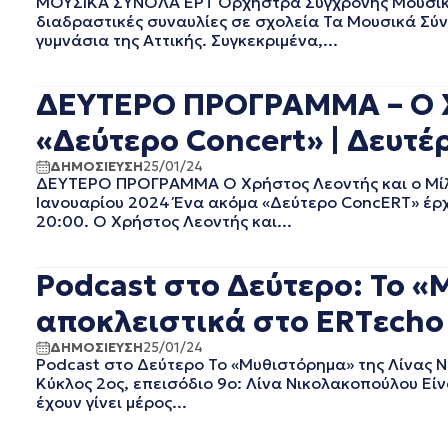
ΜΟΥΣΙΚΑ ΣΥΝΟΛΑ ΕΡΤ Ορχήστρα Σύγχρονης Μουσικής
EΡΤ1
ΑΥΓΟΥΣΤΟΣ 2025
διαδραστικές συναυλίες σε σχολεία Τα Μουσικά Σύν
EΡΤ2 ΣΠΟΡ
ΙΟΥΛΙΟΣ 2025
γυμνάσια της Αττικής. Συγκεκριμένα,...
EΡΤ3
ΙΟΥΝΙΟΣ 2025
EΡΤNEWS
ΜΑΙΟΣ 2025
ΔΕΥΤΕΡΟ ΠΡΟΓΡΑΜΜΑ – Ο Χ
ΑΘΛΗΤΙΚΑ
ΑΠΡΙΛΙΟΣ 2025
ΓΕΝΙΚΗ
ΜΑΡΤΙΟΣ 2025
«Δεύτερο Concert» | Δευτέ
ΓΡΑΦΕΙΟ ΤΥΠΟΥ ΕΡΤ
ΦΕΒΡΟΥΑΡΙΟΣ 2025
ΚΙΝΗΜΑΤΟΓΡΑΦΙΚΕΣ
ΙΑΝΟΥΑΡΙΟΣ 2025
ΔΗΜΟΣΙΕΥΣΗ
25/01/24
ΤΑΙΝΙΕΣ
ΔΕΥΤΕΡΟ ΠΡΟΓΡΑΜΜΑ Ο Χρήστος Λεοντής και ο Μίλ
ΔΕΚΕΜΒΡΙΟΣ 2024
Ιανουαρίου 2024 Ένα ακόμα «Δεύτερο ConcERT» έρχε
ΠΟΛΙΤΙΚΗ
ΝΟΕΜΒΡΙΟΣ 2024
20:00. Ο Χρήστος Λεοντής και...
ΠΟΛΙΤΙΣΜΟΣ
ΟΚΤΩΒΡΙΟΣ 2024
ΤΗΛΕΟΡΑΣΗ
ΣΕΠΤΕΜΒΡΙΟΣ 2024
Podcast στο Δεύτερο: Το 
ΑΥΓΟΥΣΤΟΣ 2024
ΙΟΥΛΙΟΣ 2024
αποκλειστικά στο ERTεcho 
ΙΟΥΝΙΟΣ 2024
ΔΗΜΟΣΙΕΥΣΗ
25/01/24
ΜΑΙΟΣ 2024
Podcast στο Δεύτερο Το «Μυθιστόρημα» της Λίνας 
ΑΠΡΙΛΙΟΣ 2024
Κύκλος 2ος, επεισόδιο 9ο: Λίνα Νικολακοπούλου Είν
ΜΑΡΤΙΟΣ 2024
έχουν γίνει μέρος...
ΦΕΒΡΟΥΑΡΙΟΣ 2024
ΙΑΝΟΥΑΡΙΟΣ 2024