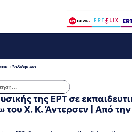
που
Ραδιόφωνο
ση για:
σικής της ΕΡΤ σε εκπαιδευτι
του Χ. Κ. Άντερσεν | Από την