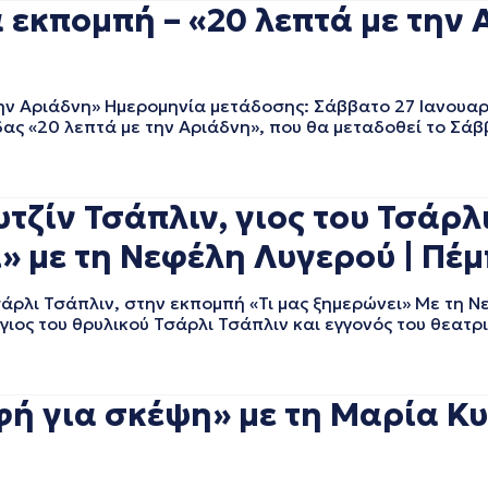
εκπομπή – «20 λεπτά με την 
 Αριάδνη» Ημερομηνία μετάδοσης: Σάββατο 27 Ιανουαρί
ς «20 λεπτά με την Αριάδνη», που θα μεταδοθεί το Σάβ
ίν Τσάπλιν, γιος του Τσάρλι
» με τη Νεφέλη Λυγερού | Πέμ
άρλι Τσάπλιν, στην εκπομπή «Τι μας ξημερώνει» Με τη 
, γιος του θρυλικού Τσάρλι Τσάπλιν και εγγονός του θεατ
για σκέψη» με τη Μαρία Κυρ