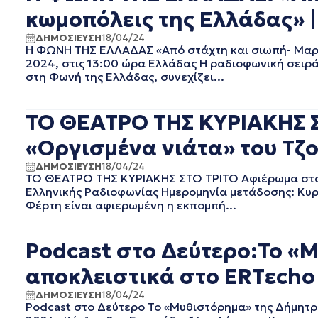
κωμοπόλεις της Ελλάδας» |
ΣΕΠΤΕΜΒΡΙΟΣ 2020
ΑΥΓΟΥΣΤΟΣ 2020
ΔΗΜΟΣΙΕΥΣΗ
18/04/24
ΙΟΥΛΙΟΣ 2020
Η ΦΩΝΗ ΤΗΣ ΕΛΛΑΔΑΣ «Από στάχτη και σιωπή- Μαρτυ
ΙΟΥΝΙΟΣ 2020
2024, στις 13:00 ώρα Ελλάδας Η ραδιοφωνική σειρά
στη Φωνή της Ελλάδας, συνεχίζει...
ΜΑΙΟΣ 2020
ΑΠΡΙΛΙΟΣ 2020
ΜΑΡΤΙΟΣ 2020
ΤΟ ΘΕΑΤΡΟ ΤΗΣ ΚΥΡΙΑΚΗΣ Σ
ΦΕΒΡΟΥΑΡΙΟΣ 2020
«Οργισμένα νιάτα» του Τζο
ΙΑΝΟΥΑΡΙΟΣ 2020
ΔΕΚΕΜΒΡΙΟΣ 2019
ΔΗΜΟΣΙΕΥΣΗ
18/04/24
ΝΟΕΜΒΡΙΟΣ 2019
ΤΟ ΘΕΑΤΡΟ ΤΗΣ ΚΥΡΙΑΚΗΣ ΣΤΟ ΤΡΙΤΟ Αφιέρωμα στον
Ελληνικής Ραδιοφωνίας Ημερομηνία μετάδοσης: Κυρ
ΟΚΤΩΒΡΙΟΣ 2019
Φέρτη είναι αφιερωμένη η εκπομπή...
ΣΕΠΤΕΜΒΡΙΟΣ 2019
ΑΥΓΟΥΣΤΟΣ 2019
ΙΟΥΛΙΟΣ 2019
Podcast στο Δεύτερο:Το 
ΙΟΥΝΙΟΣ 2019
αποκλειστικά στο ERTεcho 
ΜΑΙΟΣ 2019
ΑΠΡΙΛΙΟΣ 2019
ΔΗΜΟΣΙΕΥΣΗ
18/04/24
Podcast στο Δεύτερο Το «Μυθιστόρημα» της Δήμητ
ΜΑΡΤΙΟΣ 2019