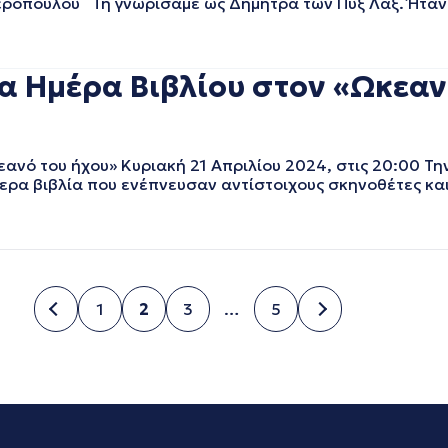
ροπούλου Τη γνωρίσαμε ως Δήμητρα των Πυξ Λαξ. Ήταν 
α Ημέρα Βιβλίου στον «Ωκεανό
νό του ήχου» Κυριακή 21 Απριλίου 2024, στις 20:00 Την
ρα βιβλία που ενέπνευσαν αντίστοιχους σκηνοθέτες και 
1
2
3
…
5
Σελίδα
Σελίδα
Σελίδα
Σελίδα