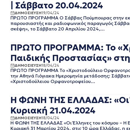
| Σάββατο 20.04.2024
ΔΕΚΕΜΒΡΙΟΣ 2023
ΝΟΕΜΒΡΙΟΣ 2023
ΔΗΜΟΣΙΕΥΣΗ
19/04/24
ΠΡΩΤΟ ΠΡΟΓΡΑΜΜΑ Ο Σάββας Πούμπουρας στην εκπο
ΟΚΤΩΒΡΙΟΣ 2023
παρουσιαστής και ραδιοφωνικός παραγωγός Σάββας
ΣΕΠΤΕΜΒΡΙΟΣ 2023
σκέψη», το Σάββατο 20 Απριλίου 2024,...
ΑΥΓΟΥΣΤΟΣ 2023
ΙΟΥΛΙΟΣ 2023
ΠΡΩΤΟ ΠΡΟΓΡΑΜΜΑ: Το «Χρ
ΙΟΥΝΙΟΣ 2023
ΜΑΙΟΣ 2023
Παιδικής Προστασίας» στη
ΑΠΡΙΛΙΟΣ 2023
ΜΑΡΤΙΟΣ 2023
ΔΗΜΟΣΙΕΥΣΗ
18/04/24
ΠΡΩΤΟ ΠΡΟΓΡΑΜΜΑ Το «Χριστοδούλειο Ορφανοτροφ
ΦΕΒΡΟΥΑΡΙΟΣ 2023
την Αθηνά Γιόγιακα Ημερομηνία μετάδοσης: Σάββατ
ΙΑΝΟΥΑΡΙΟΣ 2023
«Χριστοδούλειου Ορφανοτροφείου...
ΔΕΚΕΜΒΡΙΟΣ 2022
ΝΟΕΜΒΡΙΟΣ 2022
Η ΦΩΝΗ ΤΗΣ ΕΛΛΑΔΑΣ: «Οι 
ΟΚΤΩΒΡΙΟΣ 2022
ΣΕΠΤΕΜΒΡΙΟΣ 2022
Κυριακή 21.04.2024
ΑΥΓΟΥΣΤΟΣ 2022
ΔΗΜΟΣΙΕΥΣΗ
18/04/24
ΙΟΥΛΙΟΣ 2022
Η ΦΩΝΗ ΤΗΣ ΕΛΛΑΔΑΣ «Οι Έλληνες του κόσμου – Η Ε
ΙΟΥΝΙΟΣ 2022
Κυριακή 31 Μαρτίου 2024, στις 10 ώρα Ελλάδας, η ε