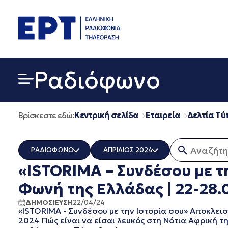
Μετάβαση
σε
περιεχόμενο
Ραδιόφωνο
Βρίσκεστε εδώ:
Κεντρική σελίδα
Εταιρεία
Δελτία Τύ
Αναζήτηση
ΡΑΔΙΟΦΩΝΟ
ΑΠΡΙΛΙΟΣ 2024
«ISTORIMA – Συνδέσου με τ
ΟΛΑ
ΟΛΑ
ERT COSMOS
ΔΕΚΕΜΒΡΙΟΣ 2025
Φωνή της Ελλάδας | 22-28.
ERTECHO
ΝΟΕΜΒΡΙΟΣ 2025
ΔΗΜΟΣΙΕΥΣΗ
22/04/24
ERTFLIX
ΟΚΤΩΒΡΙΟΣ 2025
«ISTORIMA - Συνδέσου με την Ιστορία σου» Αποκλει
EUROVISION - EBU
ΣΕΠΤΕΜΒΡΙΟΣ 2025
2024 Πώς είναι να είσαι λευκός στη Νότια Αφρική τη