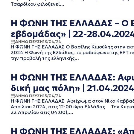
ΜΑΙΟΣ 2022
Τσαρδίκου φιλοξενεί...
ΑΠΡΙΛΙΟΣ 2022
ΜΑΡΤΙΟΣ 2022
Η ΦΩΝΗ ΤΗΣ ΕΛΛΑΔΑΣ – Ο Β
ΦΕΒΡΟΥΑΡΙΟΣ 2022
ΙΑΝΟΥΑΡΙΟΣ 2022
εβδομάδας» | 22-28.04.202
ΔΕΚΕΜΒΡΙΟΣ 2021
ΔΗΜΟΣΙΕΥΣΗ
18/04/24
ΝΟΕΜΒΡΙΟΣ 2021
Η ΦΩΝΗ ΤΗΣ ΕΛΛΑΔΑΣ Ο Βασίλης Κιμούλης στην εκπ
ΟΚΤΩΒΡΙΟΣ 2021
2024 Η Φωνή της Ελλάδας, το ραδιόφωνο της ΕΡΤ που
ΣΕΠΤΕΜΒΡΙΟΣ 2021
την προβολή της ελληνικής...
ΑΥΓΟΥΣΤΟΣ 2021
ΙΟΥΛΙΟΣ 2021
Η ΦΩΝΗ ΤΗΣ ΕΛΛΑΔΑΣ: Αφι
ΙΟΥΝΙΟΣ 2021
ΜΑΙΟΣ 2021
δική μας πόλη» | 21.04.202
ΑΠΡΙΛΙΟΣ 2021
ΔΗΜΟΣΙΕΥΣΗ
18/04/24
ΜΑΡΤΙΟΣ 2021
Η ΦΩΝΗ ΤΗΣ ΕΛΛΑΔΑΣ Αφιέρωμα στον Νίκο Καββαδία
ΦΕΒΡΟΥΑΡΙΟΣ 2021
Απρίλιου 2024, στις 12:00 ώρα Ελλάδας Την Κυριακ
22 Απριλίου στις 04:00),...
ΙΑΝΟΥΑΡΙΟΣ 2021
ΔΕΚΕΜΒΡΙΟΣ 2020
ΝΟΕΜΒΡΙΟΣ 2020
Η ΦΩΝΗ ΤΗΣ ΕΛΛΑΔΑΣ: «Από
ΟΚΤΩΒΡΙΟΣ 2020