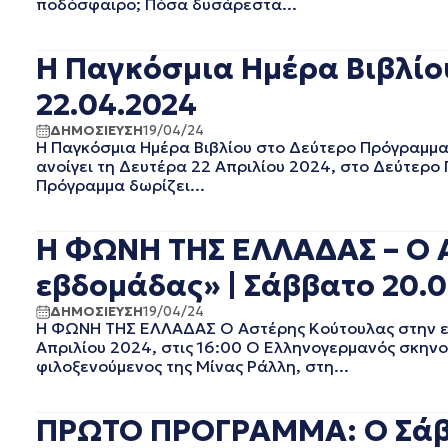
ποδόσφαιρο; Πόσα δυσάρεστα...
EΡΤ1
ΑΥΓΟΥΣΤΟΣ 2025
EΡΤ2 ΣΠΟΡ
ΙΟΥΛΙΟΣ 2025
EΡΤ3
ΙΟΥΝΙΟΣ 2025
Η Παγκόσμια Ημέρα Βιβλίο
EΡΤNEWS
ΜΑΙΟΣ 2025
22.04.2024
ΑΘΛΗΤΙΚΑ
ΑΠΡΙΛΙΟΣ 2025
ΓΕΝΙΚΗ
ΜΑΡΤΙΟΣ 2025
ΔΗΜΟΣΙΕΥΣΗ
19/04/24
ΓΡΑΦΕΙΟ ΤΥΠΟΥ ΕΡΤ
ΦΕΒΡΟΥΑΡΙΟΣ 2025
Η Παγκόσμια Ημέρα Βιβλίου στο Δεύτερο Πρόγραμμα 
ανοίγει τη Δευτέρα 22 Απριλίου 2024, στο Δεύτερο
ΚΙΝΗΜΑΤΟΓΡΑΦΙΚΕΣ
ΙΑΝΟΥΑΡΙΟΣ 2025
ΤΑΙΝΙΕΣ
Πρόγραμμα δωρίζει...
ΔΕΚΕΜΒΡΙΟΣ 2024
ΠΟΛΙΤΙΚΗ
ΝΟΕΜΒΡΙΟΣ 2024
ΠΟΛΙΤΙΣΜΟΣ
ΟΚΤΩΒΡΙΟΣ 2024
Η ΦΩΝΗ ΤΗΣ ΕΛΛΑΔΑΣ – Ο 
ΤΗΛΕΟΡΑΣΗ
ΣΕΠΤΕΜΒΡΙΟΣ 2024
εβδομάδας» | Σάββατο 20.0
ΑΥΓΟΥΣΤΟΣ 2024
ΙΟΥΛΙΟΣ 2024
ΔΗΜΟΣΙΕΥΣΗ
19/04/24
Η ΦΩΝΗ ΤΗΣ ΕΛΛΑΔΑΣ O Αστέρης Κούτουλας στην ε
ΙΟΥΝΙΟΣ 2024
Απριλίου 2024, στις 16:00 Ο Ελληνογερμανός σκηνο
ΜΑΙΟΣ 2024
φιλοξενούμενος της Μίνας Ράλλη, στη...
ΑΠΡΙΛΙΟΣ 2024
ΜΑΡΤΙΟΣ 2024
ΦΕΒΡΟΥΑΡΙΟΣ 2024
ΠΡΩΤΟ ΠΡΟΓΡΑΜΜΑ: Ο Σάββ
ΙΑΝΟΥΑΡΙΟΣ 2024