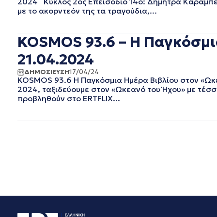
2024 Κύκλος 2ος Επεισόδιο 14ο: Δήμητρα Καραμπε
ΦΕΒΡΟΥΑΡΙΟΣ 2019
με το ακορντεόν της τα τραγούδια,...
ΙΑΝΟΥΑΡΙΟΣ 2019
ΔΕΚΕΜΒΡΙΟΣ 2018
ΝΟΕΜΒΡΙΟΣ 2018
KOSMOS 93.6 – Η Παγκόσμι
ΟΚΤΩΒΡΙΟΣ 2018
21.04.2024
ΣΕΠΤΕΜΒΡΙΟΣ 2018
ΑΥΓΟΥΣΤΟΣ 2018
ΔΗΜΟΣΙΕΥΣΗ
17/04/24
KOSMOS 93.6 Η Παγκόσμια Ημέρα Βιβλίου στον «Ωκεα
ΙΟΥΛΙΟΣ 2018
2024, ταξιδεύουμε στον «Ωκεανό του Ήχου» με τέσσε
ΙΟΥΝΙΟΣ 2018
προβληθούν στο ERTFLIX...
ΜΑΙΟΣ 2018
ΑΠΡΙΛΙΟΣ 2018
ΜΑΡΤΙΟΣ 2018
ΦΕΒΡΟΥΑΡΙΟΣ 2018
ΙΑΝΟΥΑΡΙΟΣ 2018
ΔΕΚΕΜΒΡΙΟΣ 2017
ΝΟΕΜΒΡΙΟΣ 2017
ΟΚΤΩΒΡΙΟΣ 2017
ΣΕΠΤΕΜΒΡΙΟΣ 2017
ΑΥΓΟΥΣΤΟΣ 2017
ΙΟΥΛΙΟΣ 2017