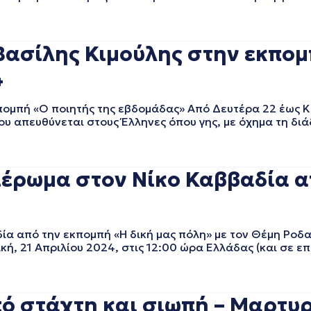
ασίλης Κιμούλης στην εκπομ
4
ομπή «Ο ποιητής της εβδομάδας» Από Δευτέρα 22 έως Κ
 απευθύνεται στους Έλληνες όπου γης, με όχημα τη διάδ
έρωμα στον Νίκο Καββαδία α
4
 από την εκπομπή «Η δική μας πόλη» με τον Θέμη Ροδα
ή, 21 Απριλίου 2024, στις 12:00 ώρα Ελλάδας (και σε 
 στάχτη και σιωπή – Μαρτυρι