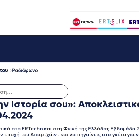
που
Ραδιόφωνο
 για:
ην Ιστορία σου»: Αποκλειστικ
04.2024
στικά στο ERTεcho και στη Φωνή της Ελλάδας Εβδομάδα 
ν εποχή του Απαρτχάιντ και να πηγαίνεις στα γκέτο για ν