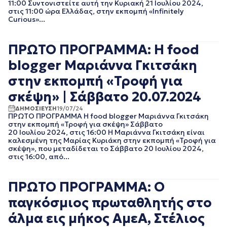
11:00 Συντονιστείτε αυτή την Κυριακή 21 Ιουλίου 2024,
ΑΠΡΙΛΙΟΣ 2018
στις 11:00 ώρα Ελλάδας, στην εκπομπή «Infinitely
ΜΑΡΤΙΟΣ 2018
Curious»...
ΦΕΒΡΟΥΑΡΙΟΣ 2018
ΙΑΝΟΥΑΡΙΟΣ 2018
ΠΡΩΤΟ ΠΡΟΓΡΑΜΜΑ: Η food
ΔΕΚΕΜΒΡΙΟΣ 2017
ΝΟΕΜΒΡΙΟΣ 2017
blogger Μαριάννα Γκιτσάκη
ΟΚΤΩΒΡΙΟΣ 2017
στην εκπομπή «Τροφή για
ΣΕΠΤΕΜΒΡΙΟΣ 2017
ΑΥΓΟΥΣΤΟΣ 2017
σκέψη» | Σάββατο 20.07.2024
ΙΟΥΛΙΟΣ 2017
ΔΗΜΟΣΙΕΥΣΗ
19/07/24
ΙΟΥΝΙΟΣ 2017
ΠΡΩΤΟ ΠΡΟΓΡΑΜΜΑ Η food blogger Μαριάννα Γκιτσάκη
ΜΑΙΟΣ 2017
στην εκπομπή «Τροφή για σκέψη» Σάββατο
20 Ιουλίου 2024, στις 16:00 Η Μαριάννα Γκιτσάκη είναι
ΑΠΡΙΛΙΟΣ 2017
καλεσμένη της Μαρίας Κυριάκη στην εκπομπή «Τροφή για
ΜΑΡΤΙΟΣ 2017
σκέψη», που μεταδίδεται το Σάββατο 20 Ιουλίου 2024,
ΦΕΒΡΟΥΑΡΙΟΣ 2017
στις 16:00, από...
ΙΑΝΟΥΑΡΙΟΣ 2017
ΔΕΚΕΜΒΡΙΟΣ 2016
ΠΡΩΤΟ ΠΡΟΓΡΑΜΜΑ: Ο
ΝΟΕΜΒΡΙΟΣ 2016
ΟΚΤΩΒΡΙΟΣ 2016
παγκόσμιος πρωταθλητής στο
ΣΕΠΤΕΜΒΡΙΟΣ 2016
άλμα εις μήκος ΑμεΑ, Στέλιος
ΑΥΓΟΥΣΤΟΣ 2016