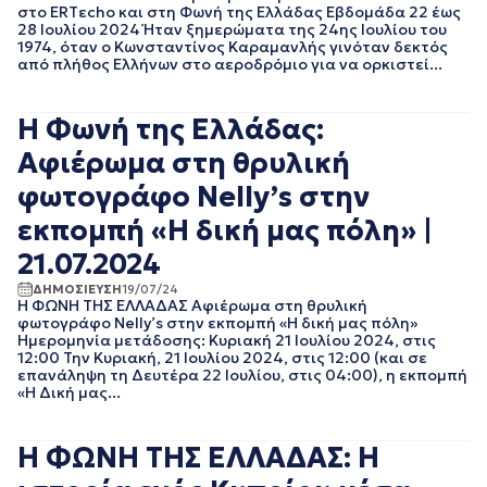
ΝΟΕΜΒΡΙΟΣ 2021
στο ERTεcho και στη Φωνή της Ελλάδας Εβδομάδα 22 έως
ΟΚΤΩΒΡΙΟΣ 2021
28 Ιουλίου 2024 Ήταν ξημερώματα της 24ης Ιουλίου του
1974, όταν ο Κωνσταντίνος Καραμανλής γινόταν δεκτός
ΣΕΠΤΕΜΒΡΙΟΣ 2021
από πλήθος Ελλήνων στο αεροδρόμιο για να ορκιστεί...
ΑΥΓΟΥΣΤΟΣ 2021
ΙΟΥΛΙΟΣ 2021
ΙΟΥΝΙΟΣ 2021
Η Φωνή της Ελλάδας:
ΜΑΙΟΣ 2021
Αφιέρωμα στη θρυλική
ΑΠΡΙΛΙΟΣ 2021
ΜΑΡΤΙΟΣ 2021
φωτογράφο Nelly’s στην
ΦΕΒΡΟΥΑΡΙΟΣ 2021
εκπομπή «Η δική μας πόλη» |
ΙΑΝΟΥΑΡΙΟΣ 2021
ΔΕΚΕΜΒΡΙΟΣ 2020
21.07.2024
ΝΟΕΜΒΡΙΟΣ 2020
ΔΗΜΟΣΙΕΥΣΗ
19/07/24
ΟΚΤΩΒΡΙΟΣ 2020
Η ΦΩΝΗ ΤΗΣ ΕΛΛΑΔΑΣ Αφιέρωμα στη θρυλική
φωτογράφο Nelly’s στην εκπομπή «Η δική μας πόλη»
ΣΕΠΤΕΜΒΡΙΟΣ 2020
Ημερομηνία μετάδοσης: Κυριακή 21 Ιουλίου 2024, στις
ΑΥΓΟΥΣΤΟΣ 2020
12:00 Την Κυριακή, 21 Ιουλίου 2024, στις 12:00 (και σε
ΙΟΥΛΙΟΣ 2020
επανάληψη τη Δευτέρα 22 Ιουλίου, στις 04:00), η εκπομπή
«Η Δική μας...
ΙΟΥΝΙΟΣ 2020
ΜΑΙΟΣ 2020
ΑΠΡΙΛΙΟΣ 2020
Η ΦΩΝΗ ΤΗΣ ΕΛΛΑΔΑΣ: Η
ΜΑΡΤΙΟΣ 2020
ΦΕΒΡΟΥΑΡΙΟΣ 2020