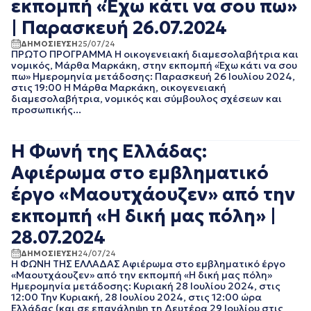
εκπομπή «Έχω κάτι να σου πω»
EΡΤNEWS
ΜΑΙΟΣ 2025
| Παρασκευή 26.07.2024
ΑΘΛΗΤΙΚΑ
ΑΠΡΙΛΙΟΣ 2025
ΓΕΝΙΚΗ
ΜΑΡΤΙΟΣ 2025
ΔΗΜΟΣΙΕΥΣΗ
25/07/24
ΠΡΩΤΟ ΠΡΟΓΡΑΜΜΑ Η οικογενειακή διαμεσολαβήτρια και
ΓΡΑΦΕΙΟ ΤΥΠΟΥ
ΦΕΒΡΟΥΑΡΙΟΣ 2025
νομικός, Μάρθα Μαρκάκη, στην εκπομπή «Έχω κάτι να σου
ΕΡΤ
ΙΑΝΟΥΑΡΙΟΣ 2025
πω» Ημερομηνία μετάδοσης: Παρασκευή 26 Ιουλίου 2024,
ΚΙΝΗΜΑΤΟΓΡΑΦΙΚΕΣ
ΔΕΚΕΜΒΡΙΟΣ 2024
στις 19:00 Η Μάρθα Μαρκάκη, οικογενειακή
ΤΑΙΝΙΕΣ
διαμεσολαβήτρια, νομικός και σύμβουλος σχέσεων και
ΝΟΕΜΒΡΙΟΣ 2024
ΠΟΛΙΤΙΚΗ
προσωπικής...
ΟΚΤΩΒΡΙΟΣ 2024
ΠΟΛΙΤΙΣΜΟΣ
ΣΕΠΤΕΜΒΡΙΟΣ 2024
ΤΗΛΕΟΡΑΣΗ
ΑΥΓΟΥΣΤΟΣ 2024
Η Φωνή της Ελλάδας:
ΙΟΥΛΙΟΣ 2024
Αφιέρωμα στο εμβληματικό
ΙΟΥΝΙΟΣ 2024
ΜΑΙΟΣ 2024
έργο «Μαουτχάουζεν» από την
ΑΠΡΙΛΙΟΣ 2024
εκπομπή «Η δική μας πόλη» |
ΜΑΡΤΙΟΣ 2024
ΦΕΒΡΟΥΑΡΙΟΣ 2024
28.07.2024
ΙΑΝΟΥΑΡΙΟΣ 2024
ΔΗΜΟΣΙΕΥΣΗ
24/07/24
ΔΕΚΕΜΒΡΙΟΣ 2023
Η ΦΩΝΗ ΤΗΣ ΕΛΛΑΔΑΣ Αφιέρωμα στο εμβληματικό έργο
«Μαουτχάουζεν» από την εκπομπή «Η δική μας πόλη»
ΝΟΕΜΒΡΙΟΣ 2023
Ημερομηνία μετάδοσης: Κυριακή 28 Ιουλίου 2024, στις
ΟΚΤΩΒΡΙΟΣ 2023
12:00 Την Κυριακή, 28 Ιουλίου 2024, στις 12:00 ώρα
ΣΕΠΤΕΜΒΡΙΟΣ 2023
Ελλάδας (και σε επανάληψη τη Δευτέρα 29 Ιουλίου στις