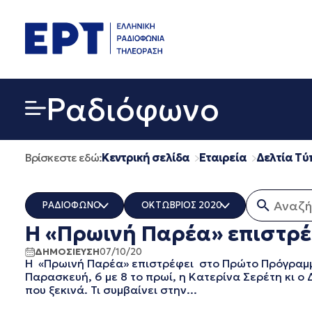
Μετάβαση
σε
περιεχόμενο
Ραδιόφωνο
Βρίσκεστε εδώ:
Κεντρική σελίδα
Εταιρεία
Δελτία Τύ
Αναζήτη
ΡΑΔΙΟΦΩΝΟ
ΟΚΤΩΒΡΙΟΣ 2020
Η «Πρωινή Παρέα» επιστρ
ΟΛΑ
ΟΛΑ
ERT COSMOS
ΔΕΚΕΜΒΡΙΟΣ 2025
ΔΗΜΟΣΙΕΥΣΗ
07/10/20
Η «Πρωινή Παρέα» επιστρέφει στο Πρώτο Πρόγραμ
ERTECHO
ΝΟΕΜΒΡΙΟΣ 2025
Παρασκευή, 6 με 8 το πρωί, η Κατερίνα Σερέτη κι ο
ERTFLIX
ΟΚΤΩΒΡΙΟΣ 2025
που ξεκινά. Τι συμβαίνει στην...
EUROVISION - EBU
ΣΕΠΤΕΜΒΡΙΟΣ 2025