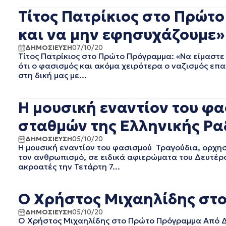
EΡΤ1
ΑΥΓΟΥΣΤΟΣ 2025
Τίτος Πατρίκιος στο Πρώτ
EΡΤ2 ΣΠΟΡ
ΙΟΥΛΙΟΣ 2025
EΡΤ3
ΙΟΥΝΙΟΣ 2025
και να μην εφησυχάζουμε»
EΡΤNEWS
ΜΑΙΟΣ 2025
ΔΗΜΟΣΙΕΥΣΗ
07/10/20
ΑΘΛΗΤΙΚΑ
ΑΠΡΙΛΙΟΣ 2025
Τίτος Πατρίκιος στο Πρώτο Πρόγραμμα: «Να είμαστε
ΓΕΝΙΚΗ
ΜΑΡΤΙΟΣ 2025
ότι ο φασισμός και ακόμα χειρότερα ο ναζισμός επ
ΓΡΑΦΕΙΟ ΤΥΠΟΥ ΕΡΤ
ΦΕΒΡΟΥΑΡΙΟΣ 2025
στη δική μας με...
ΚΙΝΗΜΑΤΟΓΡΑΦΙΚΕΣ
ΙΑΝΟΥΑΡΙΟΣ 2025
ΤΑΙΝΙΕΣ
ΔΕΚΕΜΒΡΙΟΣ 2024
Η μουσική εναντίον του φ
ΠΟΛΙΤΙΚΗ
ΝΟΕΜΒΡΙΟΣ 2024
ΠΟΛΙΤΙΣΜΟΣ
ΟΚΤΩΒΡΙΟΣ 2024
σταθμών της Ελληνικής Ρα
ΤΗΛΕΟΡΑΣΗ
ΣΕΠΤΕΜΒΡΙΟΣ 2024
ΔΗΜΟΣΙΕΥΣΗ
05/10/20
ΑΥΓΟΥΣΤΟΣ 2024
Η μουσική εναντίον του φασισμού Τραγούδια, ορχηστ
ΙΟΥΛΙΟΣ 2024
τον ανθρωπισμό, σε ειδικά αφιερώματα του Δευτέρο
ΙΟΥΝΙΟΣ 2024
ακροατές την Τετάρτη 7...
ΜΑΙΟΣ 2024
ΑΠΡΙΛΙΟΣ 2024
Ο Χρήστος Μιχαηλίδης στ
ΜΑΡΤΙΟΣ 2024
ΦΕΒΡΟΥΑΡΙΟΣ 2024
ΔΗΜΟΣΙΕΥΣΗ
05/10/20
Ο Χρήστος Μιχαηλίδης στο Πρώτο Πρόγραμμα Από Δ
ΙΑΝΟΥΑΡΙΟΣ 2024