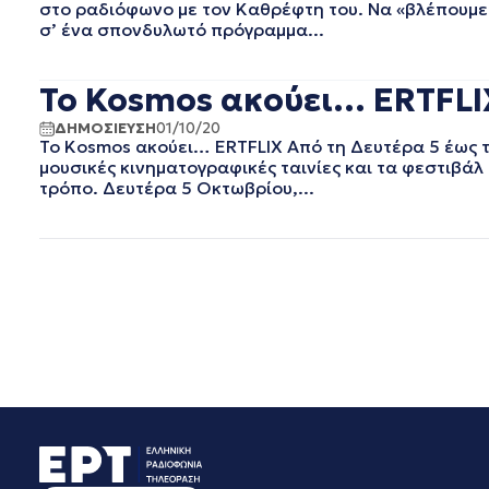
στο ραδιόφωνο με τον Καθρέφτη του. Να «βλέπουμε» 
ΔΕΚΕΜΒΡΙΟΣ 2023
σ’ ένα σπονδυλωτό πρόγραμμα...
ΝΟΕΜΒΡΙΟΣ 2023
ΟΚΤΩΒΡΙΟΣ 2023
Το Kosmos ακούει… ERTFLI
ΣΕΠΤΕΜΒΡΙΟΣ 2023
ΑΥΓΟΥΣΤΟΣ 2023
ΔΗΜΟΣΙΕΥΣΗ
01/10/20
ΙΟΥΛΙΟΣ 2023
Το Kosmos ακούει… ERTFLIX Από τη Δευτέρα 5 έως 
μουσικές κινηματογραφικές ταινίες και τα φεστιβάλ 
ΙΟΥΝΙΟΣ 2023
τρόπο. Δευτέρα 5 Οκτωβρίου,...
ΜΑΙΟΣ 2023
ΑΠΡΙΛΙΟΣ 2023
ΜΑΡΤΙΟΣ 2023
ΦΕΒΡΟΥΑΡΙΟΣ 2023
ΙΑΝΟΥΑΡΙΟΣ 2023
ΔΕΚΕΜΒΡΙΟΣ 2022
ΝΟΕΜΒΡΙΟΣ 2022
ΟΚΤΩΒΡΙΟΣ 2022
ΣΕΠΤΕΜΒΡΙΟΣ 2022
ΑΥΓΟΥΣΤΟΣ 2022
ΙΟΥΛΙΟΣ 2022
ΙΟΥΝΙΟΣ 2022