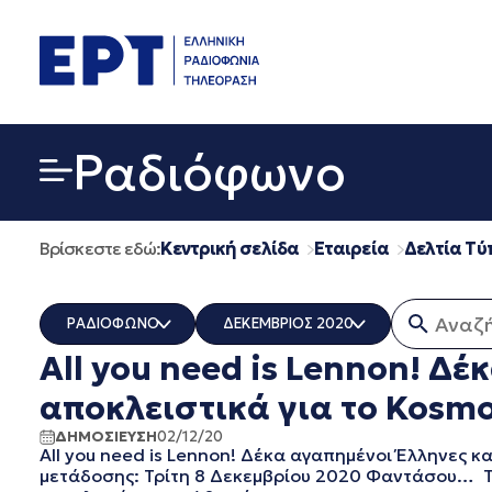
Μετάβαση
σε
περιεχόμενο
Ραδιόφωνο
Βρίσκεστε εδώ:
Κεντρική σελίδα
Εταιρεία
Δελτία Τύ
Αναζήτη
ΡΑΔΙΟΦΩΝΟ
ΔΕΚΕΜΒΡΙΟΣ 2020
All you need is Lennon! Δ
ΟΛΑ
ΟΛΑ
ERT COSMOS
ΔΕΚΕΜΒΡΙΟΣ 2025
αποκλειστικά για το Kosmos
ERTECHO
ΝΟΕΜΒΡΙΟΣ 2025
ΔΗΜΟΣΙΕΥΣΗ
02/12/20
ERTFLIX
ΟΚΤΩΒΡΙΟΣ 2025
All you need is Lennon! Δέκα αγαπημένοι Έλληνες 
EUROVISION - EBU
ΣΕΠΤΕΜΒΡΙΟΣ 2025
μετάδοσης: Τρίτη 8 Δεκεμβρίου 2020 Φαντάσου… To 