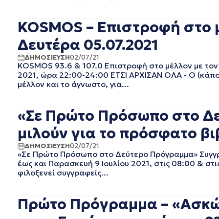
ΔΕΚΕΜΒΡΙΟΣ 2023
ΝΟΕΜΒΡΙΟΣ 2023
KOSMOS – Επιστροφή στο 
ΟΚΤΩΒΡΙΟΣ 2023
Δευτέρα 05.07.2021
ΣΕΠΤΕΜΒΡΙΟΣ 2023
ΑΥΓΟΥΣΤΟΣ 2023
ΔΗΜΟΣΙΕΥΣΗ
02/07/21
ΙΟΥΛΙΟΣ 2023
KOSMOS 93.6 & 107.0 Επιστροφή στο μέλλον με το
2021, ώρα 22:00-24:00 ΕΤΣΙ ΑΡΧΙΣΑΝ ΟΛΑ - O (κάπο
ΙΟΥΝΙΟΣ 2023
μέλλον και το άγνωστο, για...
ΜΑΙΟΣ 2023
ΑΠΡΙΛΙΟΣ 2023
ΜΑΡΤΙΟΣ 2023
«Σε Πρώτο Πρόσωπο στο Δ
ΦΕΒΡΟΥΑΡΙΟΣ 2023
μιλούν για το πρόσφατο βιβ
ΙΑΝΟΥΑΡΙΟΣ 2023
ΔΕΚΕΜΒΡΙΟΣ 2022
ΔΗΜΟΣΙΕΥΣΗ
02/07/21
«Σε Πρώτο Πρόσωπο στο Δεύτερο Πρόγραμμα» Συγγρα
ΝΟΕΜΒΡΙΟΣ 2022
έως και Παρασκευή 9 Ιουλίου 2021, στις 08:00 & σ
ΟΚΤΩΒΡΙΟΣ 2022
φιλοξενεί συγγραφείς...
ΣΕΠΤΕΜΒΡΙΟΣ 2022
ΑΥΓΟΥΣΤΟΣ 2022
Πρώτο Πρόγραμμα – «Ασκώ 
ΙΟΥΛΙΟΣ 2022
ΙΟΥΝΙΟΣ 2022