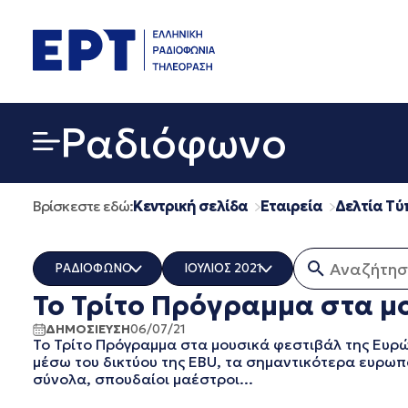
Μετάβαση
σε
περιεχόμενο
Ραδιόφωνο
Βρίσκεστε εδώ:
Κεντρική σελίδα
Εταιρεία
Δελτία Τύ
Αναζήτηση 
ΡΑΔΙΟΦΩΝΟ
ΙΟΥΛΙΟΣ 2021
Το Τρίτο Πρόγραμμα στα μ
ΟΛΑ
ΟΛΑ
ERT COSMOS
ΔΕΚΕΜΒΡΙΟΣ 2025
ΔΗΜΟΣΙΕΥΣΗ
06/07/21
Το Τρίτο Πρόγραμμα στα μουσικά φεστιβάλ της Ευρ
ERTECHO
ΝΟΕΜΒΡΙΟΣ 2025
μέσω του δικτύου της EBU, τα σημαντικότερα ευρωπ
ERTFLIX
ΟΚΤΩΒΡΙΟΣ 2025
σύνολα, σπουδαίοι μαέστροι...
EUROVISION - EBU
ΣΕΠΤΕΜΒΡΙΟΣ 2025