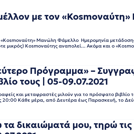
μέλλον με τον «Kosmoναύτη»
ν «Kosmoναύτη» Μανώλη Φάμελλο Ημερομηνία μετάδοσης:
τε μικρός) Κosmoναύτης αναπολεί... Ακόμα και ο «Kosmo
εύτερο Πρόγραμμα» – Συγγραφ
λίο τους | 05-09.07.2021
φείς και μεταφραστές μιλούν για το πρόσφατο βιβλίο τ
τις 20:00 Κάθε μέρα, από Δευτέρα έως Παρασκευή, το Δε
τα δικαιώματά μου, τηρώ τις