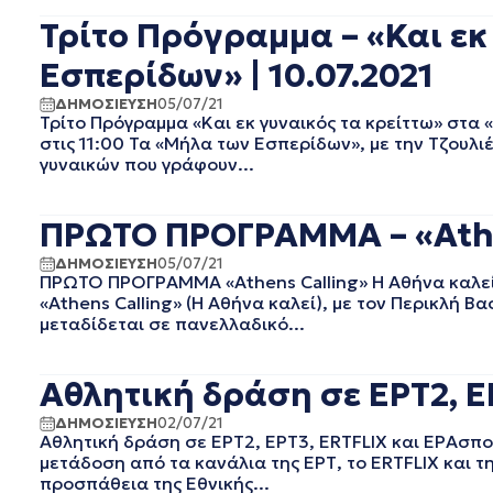
EΡΤ1
ΑΥΓΟΥΣΤΟΣ 2025
Τρίτο Πρόγραμμα – «Και εκ
EΡΤ2 ΣΠΟΡ
ΙΟΥΛΙΟΣ 2025
EΡΤ3
ΙΟΥΝΙΟΣ 2025
Εσπερίδων» | 10.07.2021
EΡΤNEWS
ΜΑΙΟΣ 2025
ΔΗΜΟΣΙΕΥΣΗ
05/07/21
ΑΘΛΗΤΙΚΑ
ΑΠΡΙΛΙΟΣ 2025
Τρίτο Πρόγραμμα «Και εκ γυναικός τα κρείττω» στα
ΓΕΝΙΚΗ
ΜΑΡΤΙΟΣ 2025
στις 11:00 Τα «Μήλα των Εσπερίδων», με την Τζουλι
ΓΡΑΦΕΙΟ ΤΥΠΟΥ ΕΡΤ
ΦΕΒΡΟΥΑΡΙΟΣ 2025
γυναικών που γράφουν...
ΚΙΝΗΜΑΤΟΓΡΑΦΙΚΕΣ
ΙΑΝΟΥΑΡΙΟΣ 2025
ΤΑΙΝΙΕΣ
ΔΕΚΕΜΒΡΙΟΣ 2024
ΠΡΩΤΟ ΠΡΟΓΡΑΜΜΑ – «Athen
ΠΟΛΙΤΙΚΗ
ΝΟΕΜΒΡΙΟΣ 2024
ΠΟΛΙΤΙΣΜΟΣ
ΟΚΤΩΒΡΙΟΣ 2024
ΔΗΜΟΣΙΕΥΣΗ
05/07/21
ΤΗΛΕΟΡΑΣΗ
ΠΡΩΤΟ ΠΡΟΓΡΑΜΜΑ «Athens Calling» Η Αθήνα καλεί 
ΣΕΠΤΕΜΒΡΙΟΣ 2024
«Athens Calling» (Η Αθήνα καλεί), με τον Περικλή 
ΑΥΓΟΥΣΤΟΣ 2024
μεταδίδεται σε πανελλαδικό...
ΙΟΥΛΙΟΣ 2024
ΙΟΥΝΙΟΣ 2024
Αθλητική δράση σε ΕΡΤ2, ΕΡ
ΜΑΙΟΣ 2024
ΑΠΡΙΛΙΟΣ 2024
ΔΗΜΟΣΙΕΥΣΗ
02/07/21
ΜΑΡΤΙΟΣ 2024
Αθλητική δράση σε ΕΡΤ2, ΕΡΤ3, ERTFLIX και ΕΡΑσπο
μετάδοση από τα κανάλια της ΕΡΤ, το ERTFLIX και 
ΦΕΒΡΟΥΑΡΙΟΣ 2024
προσπάθεια της Εθνικής...
ΙΑΝΟΥΑΡΙΟΣ 2024