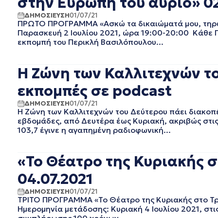
στην Ευρώπη του αύριο» 02
ΜΑΙΟΣ 2022
ΑΠΡΙΛΙΟΣ 2022
ΔΗΜΟΣΙΕΥΣΗ
01/07/21
ΠΡΩΤΟ ΠΡΟΓΡΑΜΜΑ «Ασκώ τα δικαιώματά μου, τηρώ 
ΜΑΡΤΙΟΣ 2022
Παρασκευή 2 Ιουλίου 2021, ώρα 19:00-20:00 Κάθε Π
ΦΕΒΡΟΥΑΡΙΟΣ 2022
εκπομπή του Περικλή Βασιλόπουλου...
ΙΑΝΟΥΑΡΙΟΣ 2022
ΔΕΚΕΜΒΡΙΟΣ 2021
Η Ζώνη των Καλλιτεχνών το
ΝΟΕΜΒΡΙΟΣ 2021
ΟΚΤΩΒΡΙΟΣ 2021
εκπομπές σε podcast
ΣΕΠΤΕΜΒΡΙΟΣ 2021
ΔΗΜΟΣΙΕΥΣΗ
01/07/21
ΑΥΓΟΥΣΤΟΣ 2021
Η Ζώνη των Καλλιτεχνών του Δεύτερου πάει διακοπέ
ΙΟΥΛΙΟΣ 2021
εβδομάδες, από Δευτέρα έως Κυριακή, ακριβώς στι
ΙΟΥΝΙΟΣ 2021
103,7 έγινε η αγαπημένη ραδιοφωνική...
ΜΑΙΟΣ 2021
ΑΠΡΙΛΙΟΣ 2021
«Το Θέατρο της Κυριακής σ
ΜΑΡΤΙΟΣ 2021
ΦΕΒΡΟΥΑΡΙΟΣ 2021
04.07.2021
ΙΑΝΟΥΑΡΙΟΣ 2021
ΔΗΜΟΣΙΕΥΣΗ
01/07/21
ΔΕΚΕΜΒΡΙΟΣ 2020
ΤΡΙΤΟ ΠΡΟΓΡΑΜΜΑ «Το Θέατρο της Κυριακής στο Τρί
ΝΟΕΜΒΡΙΟΣ 2020
Ημερομηνία μετάδοσης: Κυριακή 4 Ιουλίου 2021, στ
ΟΚΤΩΒΡΙΟΣ 2020