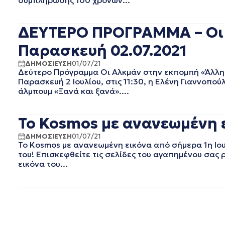
συμπλήρωσης 100 χρόνων...
ΣΕΠΤΕΜΒΡΙΟΣ 2020
ΑΥΓΟΥΣΤΟΣ 2020
ΔΕΥΤΕΡΟ ΠΡΟΓΡΑΜΜΑ – Οι Α
ΙΟΥΛΙΟΣ 2020
ΙΟΥΝΙΟΣ 2020
Παρασκευή 02.07.2021
ΜΑΙΟΣ 2020
ΔΗΜΟΣΙΕΥΣΗ
01/07/21
ΑΠΡΙΛΙΟΣ 2020
Δεύτερο Πρόγραμμα Οι Αλκμάν στην εκπομπή «Άλλη μ
ΜΑΡΤΙΟΣ 2020
Παρασκευή 2 Ιουλίου, στις 11:30, η Ελένη Γιαννοπο
ΦΕΒΡΟΥΑΡΙΟΣ 2020
άλμπουμ «Ξανά και ξανά»....
ΙΑΝΟΥΑΡΙΟΣ 2020
ΔΕΚΕΜΒΡΙΟΣ 2019
To Kosmos με ανανεωμένη ε
ΝΟΕΜΒΡΙΟΣ 2019
ΟΚΤΩΒΡΙΟΣ 2019
ΔΗΜΟΣΙΕΥΣΗ
01/07/21
Το Kosmos με ανανεωμένη εικόνα από σήμερα 1η Ιουλ
ΣΕΠΤΕΜΒΡΙΟΣ 2019
του! Επισκεφθείτε τις σελίδες του αγαπημένου σας ρ
ΑΥΓΟΥΣΤΟΣ 2019
εικόνα του...
ΙΟΥΛΙΟΣ 2019
ΙΟΥΝΙΟΣ 2019
ΜΑΙΟΣ 2019
ΑΠΡΙΛΙΟΣ 2019
ΜΑΡΤΙΟΣ 2019