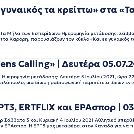
 γυναικός τα κρείττω» στα «Τ
 «Τα Μήλα των Εσπερίδων» Ημερομηνία μετάδοσης: Σάββατ
έττα Καρόρη, παρουσιάζουν τον κύκλο «Και εκ γυναικός τ
s Calling» | Δευτέρα 05.07.2
Ημερομηνία μετάδοσης: Δευτέρα 5 Ιουλίου 2021, ώρα 2
Βασιλόπουλο, μια δίωρη ραδιοφωνική περιπέτεια ιδεών εντ
Τ3, ERTFLIX και ΕΡΑσπορ | 03
ρ Σάββατο 3 και Κυριακή 4 Ιουλίου 2021 Αθλητικό υπερ
την ΕΡΑσπορ. Η ΕΡΤ3 μας μεταφέρει στον Καναδά για να