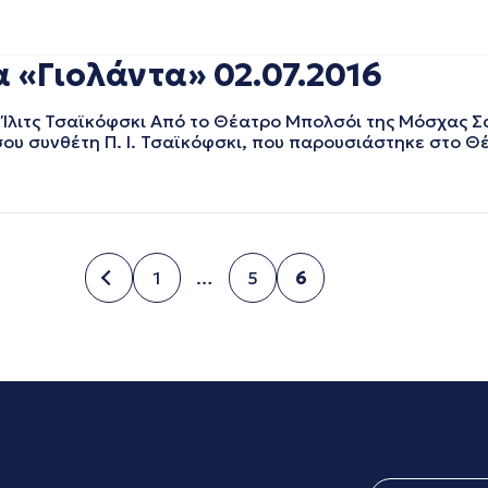
 «Γιολάντα» 02.07.2016
 Ίλιτς Τσαϊκόφσκι Από το Θέατρο Μπολσόι της Μόσχας Σά
ου συνθέτη Π. Ι. Τσαϊκόφσκι, που παρουσιάστηκε στο Θ
1
…
5
6
Σελίδα
Σελίδα
Σελίδα