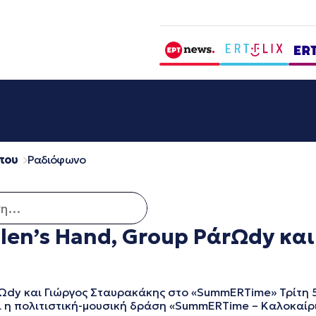
που
Ραδιόφωνο
για:
llen’s Hand, Group PάrΩdy κα
Ωdy και Γιώργος Σταυρακάκης στο «SummERTime» Τρίτη 5 
 η πολιτιστική-μουσική δράση «SummERTime – Καλοκαίρι