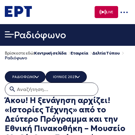
Μετάβαση
σε
LIVE
περιεχόμενο
Ραδιόφωνο
Βρίσκεστε εδώ:
Κεντρική σελίδα
Εταιρεία
Δελτία Τύπου
Ραδιόφωνο
ΡΑΔΙΟΦΩΝΟ
ΙΟΥΛΙΟΣ 2023
Αναζήτηση για:
ΟΛΑ
ΟΛΑ
ERT COSMOS
ΔΕΚΕΜΒΡΙΟΣ 2025
Άκου! Η ξενάγηση αρχίζει!
ERTECHO
ΝΟΕΜΒΡΙΟΣ 2025
«Ιστορίες Τέχνης» από το
ERTFLIX
ΟΚΤΩΒΡΙΟΣ 2025
EUROVISION - EBU
ΣΕΠΤΕΜΒΡΙΟΣ 2025
Δεύτερο Πρόγραμμα και την
EΡΤ1
ΑΥΓΟΥΣΤΟΣ 2025
Εθνική Πινακοθήκη – Μουσείο
EΡΤ2 ΣΠΟΡ
ΙΟΥΛΙΟΣ 2025
EΡΤ3
ΙΟΥΝΙΟΣ 2025