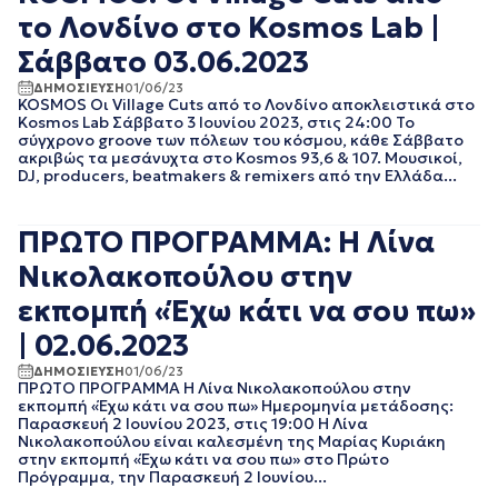
ΑΥΓΟΥΣΤΟΣ 2023
το Λονδίνο στο Kosmos Lab |
ΙΟΥΛΙΟΣ 2023
Σάββατο 03.06.2023
ΙΟΥΝΙΟΣ 2023
ΜΑΙΟΣ 2023
ΔΗΜΟΣΙΕΥΣΗ
01/06/23
KOSMOS Οι Village Cuts από το Λονδίνο αποκλειστικά στο
ΑΠΡΙΛΙΟΣ 2023
Kosmos Lab Σάββατο 3 Ιουνίου 2023, στις 24:00 Το
ΜΑΡΤΙΟΣ 2023
σύγχρονο groove των πόλεων του κόσμου, κάθε Σάββατο
ΦΕΒΡΟΥΑΡΙΟΣ 2023
ακριβώς τα μεσάνυχτα στο Kosmos 93,6 & 107. Μουσικοί,
DJ, producers, beatmakers & remixers από την Ελλάδα...
ΙΑΝΟΥΑΡΙΟΣ 2023
ΔΕΚΕΜΒΡΙΟΣ 2022
ΝΟΕΜΒΡΙΟΣ 2022
ΠΡΩΤΟ ΠΡΟΓΡΑΜΜΑ: Η Λίνα
ΟΚΤΩΒΡΙΟΣ 2022
Νικολακοπούλου στην
ΣΕΠΤΕΜΒΡΙΟΣ 2022
ΑΥΓΟΥΣΤΟΣ 2022
εκπομπή «Έχω κάτι να σου πω»
ΙΟΥΛΙΟΣ 2022
| 02.06.2023
ΙΟΥΝΙΟΣ 2022
ΜΑΙΟΣ 2022
ΔΗΜΟΣΙΕΥΣΗ
01/06/23
ΑΠΡΙΛΙΟΣ 2022
ΠΡΩΤΟ ΠΡΟΓΡΑΜΜΑ Η Λίνα Νικολακοπούλου στην
εκπομπή «Έχω κάτι να σου πω» Ημερομηνία μετάδοσης:
ΜΑΡΤΙΟΣ 2022
Παρασκευή 2 Ιουνίου 2023, στις 19:00 Η Λίνα
ΦΕΒΡΟΥΑΡΙΟΣ 2022
Νικολακοπούλου είναι καλεσμένη της Μαρίας Κυριάκη
ΙΑΝΟΥΑΡΙΟΣ 2022
στην εκπομπή «Έχω κάτι να σου πω» στο Πρώτο
Πρόγραμμα, την Παρασκευή 2 Ιουνίου...
ΔΕΚΕΜΒΡΙΟΣ 2021