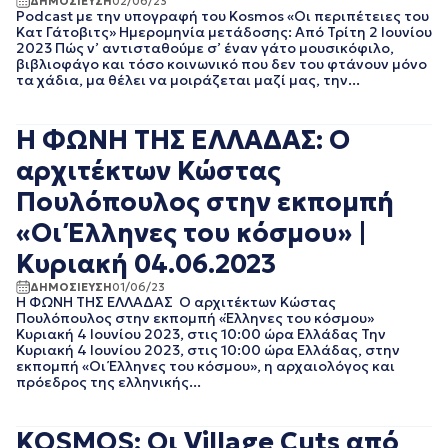
ΔΗΜΟΣΙΕΥΣΗ
02/06/23
Podcast με την υπογραφή του Kosmos «Οι περιπέτειες του
EΡΤNEWS
ΜΑΙΟΣ 2025
Κατ Γάτοβιτς» Ημερομηνία μετάδοσης: Από Τρίτη 2 Ιουνίου
ΑΘΛΗΤΙΚΑ
ΑΠΡΙΛΙΟΣ 2025
2023 Πώς ν’ αντισταθούμε σ’ έναν γάτο μουσικόφιλο,
ΓΕΝΙΚΗ
ΜΑΡΤΙΟΣ 2025
βιβλιοφάγο και τόσο κοινωνικό που δεν του φτάνουν μόνο
τα χάδια, μα θέλει να μοιράζεται μαζί μας, την...
ΓΡΑΦΕΙΟ ΤΥΠΟΥ
ΦΕΒΡΟΥΑΡΙΟΣ 2025
ΕΡΤ
ΙΑΝΟΥΑΡΙΟΣ 2025
ΚΙΝΗΜΑΤΟΓΡΑΦΙΚΕΣ
ΔΕΚΕΜΒΡΙΟΣ 2024
ΤΑΙΝΙΕΣ
Η ΦΩΝΗ ΤΗΣ ΕΛΛΑΔΑΣ: Ο
ΝΟΕΜΒΡΙΟΣ 2024
ΠΟΛΙΤΙΚΗ
αρχιτέκτων Κώστας
ΟΚΤΩΒΡΙΟΣ 2024
ΠΟΛΙΤΙΣΜΟΣ
ΣΕΠΤΕΜΒΡΙΟΣ 2024
ΤΗΛΕΟΡΑΣΗ
Πουλόπουλος στην εκπομπή
ΑΥΓΟΥΣΤΟΣ 2024
«Οι Έλληνες του κόσμου» |
ΙΟΥΛΙΟΣ 2024
ΙΟΥΝΙΟΣ 2024
Κυριακή 04.06.2023
ΜΑΙΟΣ 2024
ΔΗΜΟΣΙΕΥΣΗ
01/06/23
ΑΠΡΙΛΙΟΣ 2024
Η ΦΩΝΗ ΤΗΣ ΕΛΛΑΔΑΣ Ο αρχιτέκτων Κώστας
ΜΑΡΤΙΟΣ 2024
Πουλόπουλος στην εκπομπή «Έλληνες του κόσμου»
ΦΕΒΡΟΥΑΡΙΟΣ 2024
Κυριακή 4 Ιουνίου 2023, στις 10:00 ώρα Ελλάδας Την
Κυριακή 4 Ιουνίου 2023, στις 10:00 ώρα Ελλάδας, στην
ΙΑΝΟΥΑΡΙΟΣ 2024
εκπομπή «Οι Έλληνες του κόσμου», η αρχαιολόγος και
ΔΕΚΕΜΒΡΙΟΣ 2023
πρόεδρος της ελληνικής...
ΝΟΕΜΒΡΙΟΣ 2023
ΟΚΤΩΒΡΙΟΣ 2023
KOSMOS: Οι Village Cuts από
ΣΕΠΤΕΜΒΡΙΟΣ 2023