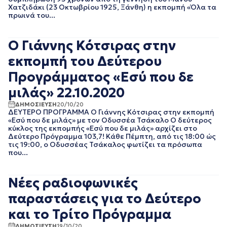
ΑΠΡΙΛΙΟΣ 2018
Χατζιδάκι (23 Οκτωβρίου 1925, Ξάνθη) η εκπομπή «Όλα τα
πρωινά του...
ΜΑΡΤΙΟΣ 2018
ΦΕΒΡΟΥΑΡΙΟΣ 2018
ΙΑΝΟΥΑΡΙΟΣ 2018
Ο Γιάννης Κότσιρας στην
ΔΕΚΕΜΒΡΙΟΣ 2017
εκπομπή του Δεύτερου
ΝΟΕΜΒΡΙΟΣ 2017
ΟΚΤΩΒΡΙΟΣ 2017
Προγράμματος «Εσύ που δε
ΣΕΠΤΕΜΒΡΙΟΣ 2017
μιλάς» 22.10.2020
ΑΥΓΟΥΣΤΟΣ 2017
ΙΟΥΛΙΟΣ 2017
ΔΗΜΟΣΙΕΥΣΗ
20/10/20
ΔΕΥΤΕΡΟ ΠΡΟΓΡΑΜΜΑ Ο Γιάννης Κότσιρας στην εκπομπή
ΙΟΥΝΙΟΣ 2017
«Εσύ που δε μιλάς» με τον Οδυσσέα Τσάκαλο Ο δεύτερος
ΜΑΙΟΣ 2017
κύκλος της εκπομπής «Εσύ που δε μιλάς» αρχίζει στο
ΑΠΡΙΛΙΟΣ 2017
Δεύτερο Πρόγραμμα 103,7! Κάθε Πέμπτη, από τις 18:00 ώς
ΜΑΡΤΙΟΣ 2017
τις 19:00, ο Οδυσσέας Τσάκαλος φωτίζει τα πρόσωπα
που...
ΦΕΒΡΟΥΑΡΙΟΣ 2017
ΙΑΝΟΥΑΡΙΟΣ 2017
ΔΕΚΕΜΒΡΙΟΣ 2016
Νέες ραδιοφωνικές
ΝΟΕΜΒΡΙΟΣ 2016
παραστάσεις για το Δεύτερο
ΟΚΤΩΒΡΙΟΣ 2016
ΣΕΠΤΕΜΒΡΙΟΣ 2016
και το Τρίτο Πρόγραμμα
ΑΥΓΟΥΣΤΟΣ 2016
ΔΗΜΟΣΙΕΥΣΗ
19/10/20