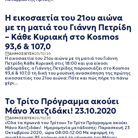
ΙΑΝΟΥΑΡΙΟΣ 2020
ΔΕΚΕΜΒΡΙΟΣ 2019
Η εικοσαετία του 21ου αιώνα
ΝΟΕΜΒΡΙΟΣ 2019
ΟΚΤΩΒΡΙΟΣ 2019
με τη ματιά του Γιάννη Πετρίδη
ΣΕΠΤΕΜΒΡΙΟΣ 2019
– Κάθε Κυριακή στο Kosmos
ΑΥΓΟΥΣΤΟΣ 2019
93,6 & 107,0
ΙΟΥΛΙΟΣ 2019
ΙΟΥΝΙΟΣ 2019
ΔΗΜΟΣΙΕΥΣΗ
20/10/20
ΜΑΙΟΣ 2019
Η εικοσαετία του 21ου αιώνα με τη ματιά του Γιάννη
Πετρίδη Κάθε Κυριακή στις 18:00 και για είκοσι
ΑΠΡΙΛΙΟΣ 2019
εβδομάδες, ο Γιάννης Πετρίδης παρουσιάζει στο Kosmos
ΜΑΡΤΙΟΣ 2019
93,6 & 107,0 τη δική του μουσική ανασκόπηση της πρώτης
ΦΕΒΡΟΥΑΡΙΟΣ 2019
εικοσαετίας του 21ου αιώνα: Πότε και πώς πήρε το πάνω
χέρι...
ΙΑΝΟΥΑΡΙΟΣ 2019
ΔΕΚΕΜΒΡΙΟΣ 2018
ΝΟΕΜΒΡΙΟΣ 2018
Το Τρίτο Πρόγραμμα ακούει
ΟΚΤΩΒΡΙΟΣ 2018
Μάνο Χατζιδάκι! 23.10.2020
ΣΕΠΤΕΜΒΡΙΟΣ 2018
ΑΥΓΟΥΣΤΟΣ 2018
ΔΗΜΟΣΙΕΥΣΗ
20/10/20
ΙΟΥΛΙΟΣ 2018
«Όλα τα πρωινά του Τρίτου» Το Τρίτο Πρόγραμμα ακούει
Μάνο Χατζιδάκι! Ημερομηνία μετάδοσης: Παρασκευή 23
ΙΟΥΝΙΟΣ 2018
Οκτωβρίου 2020, ώρα 08:00-12:00 Με αφορμή τη
ΜΑΙΟΣ 2018
συμπλήρωση 95 χρόνων από τη γέννηση του Μάνου