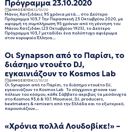
Πρόγραμμα 23.10.2020
ΑΥΓΟΥΣΤΟΣ 2023
ΙΟΥΛΙΟΣ 2023
ΔΗΜΟΣΙΕΥΣΗ
22/10/20
Μάνος Χατζιδάκις 95 χρόνια μετά… στο Δεύτερο
ΙΟΥΝΙΟΣ 2023
Πρόγραμμα 103,7 Την Παρασκευή 23 Οκτωβρίου 2020, με
ΜΑΙΟΣ 2023
αφορμή τη συμπλήρωση 95 χρόνων από τη γέννηση του
ΑΠΡΙΛΙΟΣ 2023
Μάνου Χατζιδάκι (23 Οκτωβρίου 1925), το Δεύτερο
Πρόγραμμα 103,7 μεταδίδει ένα πολύπτυχο αφιέρωμα
ΜΑΡΤΙΟΣ 2023
στον κορυφαίο Έλληνα...
ΦΕΒΡΟΥΑΡΙΟΣ 2023
ΙΑΝΟΥΑΡΙΟΣ 2023
ΔΕΚΕΜΒΡΙΟΣ 2022
Οι Synapson από το Παρίσι, το
ΝΟΕΜΒΡΙΟΣ 2022
διάσημο ντουέτο DJ,
ΟΚΤΩΒΡΙΟΣ 2022
ΣΕΠΤΕΜΒΡΙΟΣ 2022
εγκαινιάζουν το Kosmos Lab
ΑΥΓΟΥΣΤΟΣ 2022
ΔΗΜΟΣΙΕΥΣΗ
22/10/20
ΙΟΥΛΙΟΣ 2022
Οι Synapson από το Παρίσι, το διάσημο ντουέτο DJ,
εγκαινιάζουν το Kosmos Lab Το σύγχρονο groove των
ΙΟΥΝΙΟΣ 2022
πόλεων του κόσμου, κάθε Σάββατο ακριβώς τα μεσάνυχτα
ΜΑΙΟΣ 2022
στο Kosmos 93,6 & 107. Μουσικοί, DJ, producers,
ΑΠΡΙΛΙΟΣ 2022
beatmakers & remixers από την Ελλάδα και το εξωτερικό,
παρουσιάζουν...
ΜΑΡΤΙΟΣ 2022
ΦΕΒΡΟΥΑΡΙΟΣ 2022
ΙΑΝΟΥΑΡΙΟΣ 2022
«Χρόνια πολλά Λουδοβίκε!» –
ΔΕΚΕΜΒΡΙΟΣ 2021