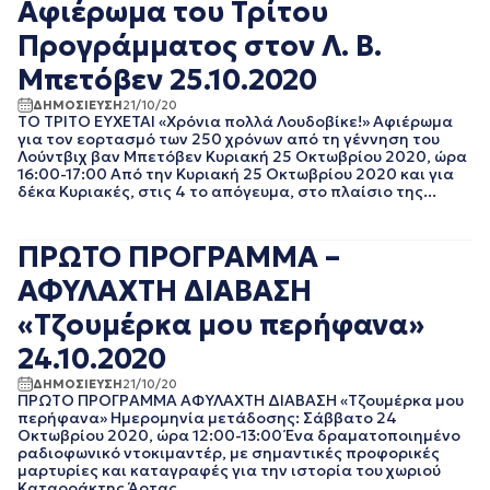
Αφιέρωμα του Τρίτου
ΝΟΕΜΒΡΙΟΣ 2021
ΟΚΤΩΒΡΙΟΣ 2021
Προγράμματος στον Λ. Β.
ΣΕΠΤΕΜΒΡΙΟΣ 2021
Μπετόβεν 25.10.2020
ΑΥΓΟΥΣΤΟΣ 2021
ΙΟΥΛΙΟΣ 2021
ΔΗΜΟΣΙΕΥΣΗ
21/10/20
ΙΟΥΝΙΟΣ 2021
ΤΟ ΤΡΙΤΟ ΕΥΧΕΤΑΙ «Χρόνια πολλά Λουδοβίκε!» Αφιέρωμα
για τον εορτασμό των 250 χρόνων από τη γέννηση του
ΜΑΙΟΣ 2021
Λούντβιχ βαν Μπετόβεν Κυριακή 25 Οκτωβρίου 2020, ώρα
ΑΠΡΙΛΙΟΣ 2021
16:00-17:00 Από την Κυριακή 25 Οκτωβρίου 2020 και για
ΜΑΡΤΙΟΣ 2021
δέκα Κυριακές, στις 4 το απόγευμα, στο πλαίσιο της...
ΦΕΒΡΟΥΑΡΙΟΣ 2021
ΙΑΝΟΥΑΡΙΟΣ 2021
ΠΡΩΤΟ ΠΡΟΓΡΑΜΜΑ –
ΔΕΚΕΜΒΡΙΟΣ 2020
ΝΟΕΜΒΡΙΟΣ 2020
ΑΦΥΛΑΧΤΗ ΔΙΑΒΑΣΗ
ΟΚΤΩΒΡΙΟΣ 2020
«Τζουμέρκα μου περήφανα»
ΣΕΠΤΕΜΒΡΙΟΣ 2020
ΑΥΓΟΥΣΤΟΣ 2020
24.10.2020
ΙΟΥΛΙΟΣ 2020
ΔΗΜΟΣΙΕΥΣΗ
21/10/20
ΙΟΥΝΙΟΣ 2020
ΠΡΩΤΟ ΠΡΟΓΡΑΜΜΑ ΑΦΥΛΑΧΤΗ ΔΙΑΒΑΣΗ «Τζουμέρκα μου
περήφανα» Ημερομηνία μετάδοσης: Σάββατο 24
ΜΑΙΟΣ 2020
Οκτωβρίου 2020, ώρα 12:00-13:00 Ένα δραματοποιημένο
ΑΠΡΙΛΙΟΣ 2020
ραδιοφωνικό ντοκιμαντέρ, με σημαντικές προφορικές
ΜΑΡΤΙΟΣ 2020
μαρτυρίες και καταγραφές για την ιστορία του χωριού
ΦΕΒΡΟΥΑΡΙΟΣ 2020
Καταρράκτης Άρτας...