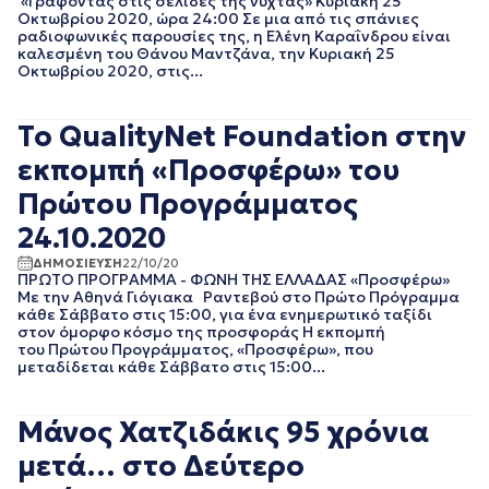
«Γράφοντας στις σελίδες της νύχτας» Κυριακή 25
Οκτωβρίου 2020, ώρα 24:00 Σε μια από τις σπάνιες
EΡΤNEWS
ΜΑΙΟΣ 2025
ραδιοφωνικές παρουσίες της, η Ελένη Καραΐνδρου είναι
ΑΘΛΗΤΙΚΑ
ΑΠΡΙΛΙΟΣ 2025
καλεσμένη του Θάνου Μαντζάνα, την Κυριακή 25
ΓΕΝΙΚΗ
ΜΑΡΤΙΟΣ 2025
Οκτωβρίου 2020, στις...
ΓΡΑΦΕΙΟ ΤΥΠΟΥ
ΦΕΒΡΟΥΑΡΙΟΣ 2025
ΕΡΤ
ΙΑΝΟΥΑΡΙΟΣ 2025
ΚΙΝΗΜΑΤΟΓΡΑΦΙΚΕΣ
Το QualityNet Foundation στην
ΔΕΚΕΜΒΡΙΟΣ 2024
ΤΑΙΝΙΕΣ
ΝΟΕΜΒΡΙΟΣ 2024
εκπομπή «Προσφέρω» του
ΠΟΛΙΤΙΚΗ
ΟΚΤΩΒΡΙΟΣ 2024
ΠΟΛΙΤΙΣΜΟΣ
Πρώτου Προγράμματος
ΣΕΠΤΕΜΒΡΙΟΣ 2024
ΤΗΛΕΟΡΑΣΗ
ΑΥΓΟΥΣΤΟΣ 2024
24.10.2020
ΙΟΥΛΙΟΣ 2024
ΔΗΜΟΣΙΕΥΣΗ
22/10/20
ΙΟΥΝΙΟΣ 2024
ΠΡΩΤΟ ΠΡΟΓΡΑΜΜΑ - ΦΩΝΗ ΤΗΣ ΕΛΛΑΔΑΣ «Προσφέρω»
ΜΑΙΟΣ 2024
Με την Αθηνά Γιόγιακα Ραντεβού στο Πρώτο Πρόγραμμα
κάθε Σάββατο στις 15:00, για ένα ενημερωτικό ταξίδι
ΑΠΡΙΛΙΟΣ 2024
στον όμορφο κόσμο της προσφοράς Η εκπομπή
ΜΑΡΤΙΟΣ 2024
του Πρώτου Προγράμματος, «Προσφέρω», που
ΦΕΒΡΟΥΑΡΙΟΣ 2024
μεταδίδεται κάθε Σάββατο στις 15:00...
ΙΑΝΟΥΑΡΙΟΣ 2024
ΔΕΚΕΜΒΡΙΟΣ 2023
Μάνος Χατζιδάκις 95 χρόνια
ΝΟΕΜΒΡΙΟΣ 2023
ΟΚΤΩΒΡΙΟΣ 2023
μετά… στο Δεύτερο
ΣΕΠΤΕΜΒΡΙΟΣ 2023