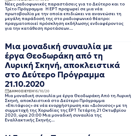
ΙΟΥΛΙΟΣ 2016
Νέες ραδιοφωνικές παραστάσεις για το Δεύτερο και το
ΙΟΥΝΙΟΣ 2016
Τρίτο Πρόγραμμα Η ΕΡΤ προχωρεί σε μια νέα
πρωτοβουλία με την οποία επιδιώκει να ανανεώσει τη
μεγάλη παράδοσή της στο ραδιοφωνικό θέατρο:
πραγματοποιεί πρόσκληση εκδήλωσης ενδιαφέροντος
για την κατάθεση προτάσεων...
Μια μοναδική συναυλία με
έργα Θεοδωράκη από τη
Λυρική Σκηνή, αποκλειστικά
στο Δεύτερο Πρόγραμμα
21.10.2020
ΔΗΜΟΣΙΕΥΣΗ
16/10/20
Μια μοναδική συναυλία με έργα Θεοδωράκη Από τη Λυρική
Σκηνή, αποκλειστικά στο Δεύτερο Πρόγραμμα
«Επιτάφιος» σε νέα ενορχήστρωση και «Διόνυσος» με τη
συμμετοχή της Χορωδίας της ΕΡΤ Τετάρτη 21 Οκτωβρίου
2020, ώρα 20:00 Μια μοναδική συναυλία της
Εναλλακτικής Σκηνής...