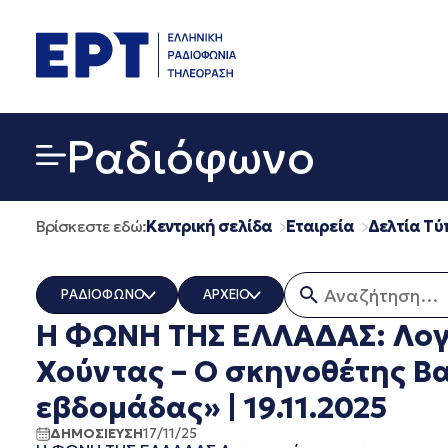
Μετάβαση
σε
περιεχόμενο
Ραδιόφωνο
Βρίσκεστε εδώ:
Κεντρική σελίδα
Εταιρεία
Δελτία Τύ
Αναζήτηση για:
ΡΑΔΙΟΦΩΝΟ
ΑΡΧΕΙΟ
Η ΦΩΝΗ ΤΗΣ ΕΛΛΑΔΑΣ: Λογο
ΟΛΑ
ΟΛΑ
ERT COSMOS
ΔΕΚΕΜΒΡΙΟΣ 2025
Χούντας – Ο σκηνοθέτης Β
ERTECHO
ΝΟΕΜΒΡΙΟΣ 2025
εβδομάδας» | 19.11.2025
ERTFLIX
ΟΚΤΩΒΡΙΟΣ 2025
EUROVISION - EBU
ΣΕΠΤΕΜΒΡΙΟΣ 2025
ΔΗΜΟΣΙΕΥΣΗ
17/11/25