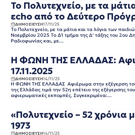
Το Πολυτεχνείο, με τα μάτι
ΔΕΚΕΜΒΡΙΟΣ 2023
ΝΟΕΜΒΡΙΟΣ 2023
εcho από το Δεύτερο Πρόγρα
ΟΚΤΩΒΡΙΟΣ 2023
ΔΗΜΟΣΙΕΥΣΗ
17/11/25
ΣΕΠΤΕΜΒΡΙΟΣ 2023
Το Πολυτεχνείο, με τα μάτια και τα λόγια των παι
ΑΥΓΟΥΣΤΟΣ 2023
Νοεμβρίου 2025 Το Δ1 τμήμα της Δ' τάξης του 2ου Δ
ΙΟΥΛΙΟΣ 2023
Ραδιοφωνίας και, με...
ΙΟΥΝΙΟΣ 2023
ΜΑΙΟΣ 2023
Η ΦΩΝΗ ΤΗΣ ΕΛΛΑΔΑΣ: Αφιέ
ΑΠΡΙΛΙΟΣ 2023
ΜΑΡΤΙΟΣ 2023
17.11.2025
ΦΕΒΡΟΥΑΡΙΟΣ 2023
ΔΗΜΟΣΙΕΥΣΗ
14/11/25
ΙΑΝΟΥΑΡΙΟΣ 2023
Η ΦΩΝΗ ΤΗΣ ΕΛΛΑΔΑΣ Αφιέρωμα στην εξέγερση του 
ΔΕΚΕΜΒΡΙΟΣ 2022
της Ελλάδας τιμά την 52η επέτειο της εξέγερσης του
αφιερωματικές εκπομπές. Συγκεκριμένα:...
ΝΟΕΜΒΡΙΟΣ 2022
ΟΚΤΩΒΡΙΟΣ 2022
ΣΕΠΤΕΜΒΡΙΟΣ 2022
«Πολυτεχνείο – 52 χρόνια 
ΑΥΓΟΥΣΤΟΣ 2022
1973
ΙΟΥΛΙΟΣ 2022
ΙΟΥΝΙΟΣ 2022
ΔΗΜΟΣΙΕΥΣΗ
14/11/25