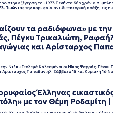
εcho στην εξέγερση του 1973 Πενήντα δύο χρόνια συμπλ
73. Τιμώντας την κορυφαία αντιδικτατορική πράξη, τις ημ
παίζουν τα ραδιόφωνα» με την
άς, Πέγκυ Τρικαλιώτη, Ραφα
γώγιας και Αρίσταρχος Παπαδ
 την Ντέπυ Γκολεμά Καλεσμένοι οι Νίκος Ψαρράς, Πέγκυ 
 Αρίσταρχος Παπαδανιήλ Σάββατο 15 και Κυριακή 16 Νο
ορυφαίος Έλληνας εικαστικό
όλη» με τον Θέμη Ροδαμίτη | 
κός Κώστας Τσόκλης στην εκπομπή «Η δική μας πόλη» με