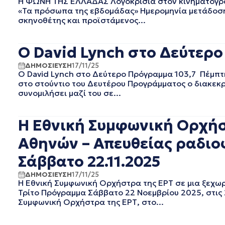
Η ΦΩΝΗ ΤΗΣ ΕΛΛΑΔΑΣ Λογοκρισία στον κινηματογρά
EΡΤ1
ΑΥΓΟΥΣΤΟΣ 2025
«Τα πρόσωπα της εβδομάδας» Ημερομηνία μετάδοση
EΡΤ2 ΣΠΟΡ
ΙΟΥΛΙΟΣ 2025
σκηνοθέτης και προϊστάμενος...
EΡΤ3
ΙΟΥΝΙΟΣ 2025
EΡΤNEWS
ΜΑΙΟΣ 2025
Ο David Lynch στο Δεύτερο
ΑΘΛΗΤΙΚΑ
ΑΠΡΙΛΙΟΣ 2025
ΓΕΝΙΚΗ
ΜΑΡΤΙΟΣ 2025
ΔΗΜΟΣΙΕΥΣΗ
17/11/25
ΓΡΑΦΕΙΟ ΤΥΠΟΥ ΕΡΤ
ΦΕΒΡΟΥΑΡΙΟΣ 2025
Ο David Lynch στο Δεύτερο Πρόγραμμα 103,7 Πέμπτη
στο στούντιο του Δευτέρου Προγράμματος ο διακεκρ
ΚΙΝΗΜΑΤΟΓΡΑΦΙΚΕΣ
ΙΑΝΟΥΑΡΙΟΣ 2025
ΤΑΙΝΙΕΣ
συνομιλήσει μαζί του σε...
ΔΕΚΕΜΒΡΙΟΣ 2024
ΠΟΛΙΤΙΚΗ
ΝΟΕΜΒΡΙΟΣ 2024
ΠΟΛΙΤΙΣΜΟΣ
ΟΚΤΩΒΡΙΟΣ 2024
H Εθνική Συμφωνική Ορχήσ
ΤΗΛΕΟΡΑΣΗ
ΣΕΠΤΕΜΒΡΙΟΣ 2024
Αθηνών – Απευθείας ραδιο
ΑΥΓΟΥΣΤΟΣ 2024
ΙΟΥΛΙΟΣ 2024
Σάββατο 22.11.2025
ΙΟΥΝΙΟΣ 2024
ΔΗΜΟΣΙΕΥΣΗ
17/11/25
ΜΑΙΟΣ 2024
H Εθνική Συμφωνική Ορχήστρα της ΕΡΤ σε μια ξεχ
ΑΠΡΙΛΙΟΣ 2024
Τρίτο Πρόγραμμα Σάββατο 22 Νοεμβρίου 2025, στις
ΜΑΡΤΙΟΣ 2024
Συμφωνική Ορχήστρα της ΕΡΤ, στο...
ΦΕΒΡΟΥΑΡΙΟΣ 2024
ΙΑΝΟΥΑΡΙΟΣ 2024