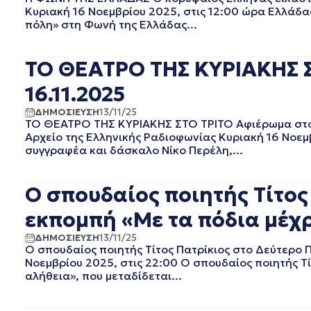
Κυριακή 16 Νοεμβρίου 2025, στις 12:00 ώρα Ελλάδας
ΣΕΠΤΕΜΒΡΙΟΣ 2020
πόλη» στη Φωνή της Ελλάδας...
ΑΥΓΟΥΣΤΟΣ 2020
ΙΟΥΛΙΟΣ 2020
ΙΟΥΝΙΟΣ 2020
ΤΟ ΘΕΑΤΡΟ ΤΗΣ ΚΥΡΙΑΚΗΣ Σ
ΜΑΙΟΣ 2020
16.11.2025
ΑΠΡΙΛΙΟΣ 2020
ΜΑΡΤΙΟΣ 2020
ΔΗΜΟΣΙΕΥΣΗ
13/11/25
ΤΟ ΘΕΑΤΡΟ ΤΗΣ ΚΥΡΙΑΚΗΣ ΣΤΟ ΤΡΙΤΟ Αφιέρωμα στον
ΦΕΒΡΟΥΑΡΙΟΣ 2020
Αρχείο της Ελληνικής Ραδιοφωνίας Κυριακή 16 Νοεμ
ΙΑΝΟΥΑΡΙΟΣ 2020
συγγραφέα και δάσκαλο Νίκο Περέλη,...
ΔΕΚΕΜΒΡΙΟΣ 2019
ΝΟΕΜΒΡΙΟΣ 2019
Ο σπουδαίος ποιητής Τίτο
ΟΚΤΩΒΡΙΟΣ 2019
ΣΕΠΤΕΜΒΡΙΟΣ 2019
εκπομπή «Με τα πόδια μέχρι
ΑΥΓΟΥΣΤΟΣ 2019
ΙΟΥΛΙΟΣ 2019
ΔΗΜΟΣΙΕΥΣΗ
13/11/25
Ο σπουδαίος ποιητής Τίτος Πατρίκιος στο Δεύτερο 
ΙΟΥΝΙΟΣ 2019
Νοεμβρίου 2025, στις 22:00 Ο σπουδαίος ποιητής Τί
ΜΑΙΟΣ 2019
αλήθεια», που μεταδίδεται...
ΑΠΡΙΛΙΟΣ 2019
ΜΑΡΤΙΟΣ 2019