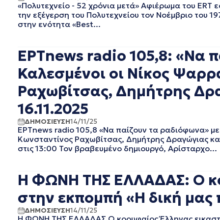
ΜΑΙΟΣ 2022
«Πολυτεχνείο - 52 χρόνια μετά» Αφιέρωμα του ERT 
την εξέγερση του Πολυτεχνείου τον Νοέμβριο του 19
ΑΠΡΙΛΙΟΣ 2022
στην ενότητα «Best...
ΜΑΡΤΙΟΣ 2022
ΦΕΒΡΟΥΑΡΙΟΣ 2022
ΙΑΝΟΥΑΡΙΟΣ 2022
ΕΡΤnews radio 105,8: «Να 
ΔΕΚΕΜΒΡΙΟΣ 2021
Καλεσμένοι οι Νίκος Ψαρρ
ΝΟΕΜΒΡΙΟΣ 2021
ΟΚΤΩΒΡΙΟΣ 2021
Ραχωβίτσας, Δημήτρης Δρα
ΣΕΠΤΕΜΒΡΙΟΣ 2021
16.11.2025
ΑΥΓΟΥΣΤΟΣ 2021
ΙΟΥΛΙΟΣ 2021
ΔΗΜΟΣΙΕΥΣΗ
14/11/25
ΙΟΥΝΙΟΣ 2021
ΕΡΤnews radio 105,8 «Να παίζουν τα ραδιόφωνα» με
Κωνσταντίνος Ραχωβίτσας, Δημήτρης Δραγώγιας και
ΜΑΙΟΣ 2021
στις 13:00 Τον βραβευμένο δημιουργό, Αρίσταρχο...
ΑΠΡΙΛΙΟΣ 2021
ΜΑΡΤΙΟΣ 2021
ΦΕΒΡΟΥΑΡΙΟΣ 2021
Η ΦΩΝΗ ΤΗΣ ΕΛΛΑΔΑΣ: Ο κ
ΙΑΝΟΥΑΡΙΟΣ 2021
στην εκπομπή «Η δική μας π
ΔΕΚΕΜΒΡΙΟΣ 2020
ΝΟΕΜΒΡΙΟΣ 2020
ΔΗΜΟΣΙΕΥΣΗ
14/11/25
ΟΚΤΩΒΡΙΟΣ 2020
Η ΦΩΝΗ ΤΗΣ ΕΛΛΑΔΑΣ Ο κορυφαίος Έλληνας εικαστι