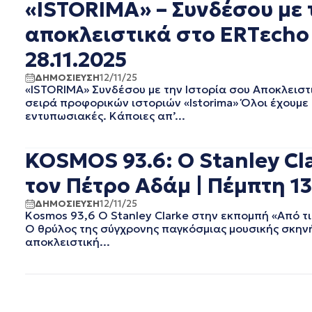
«ISTORIMA» – Συνδέσου με 
ΦΕΒΡΟΥΑΡΙΟΣ 2019
ΙΑΝΟΥΑΡΙΟΣ 2019
αποκλειστικά στο ERTεcho 
ΔΕΚΕΜΒΡΙΟΣ 2018
28.11.2025
ΝΟΕΜΒΡΙΟΣ 2018
ΟΚΤΩΒΡΙΟΣ 2018
ΔΗΜΟΣΙΕΥΣΗ
12/11/25
ΣΕΠΤΕΜΒΡΙΟΣ 2018
«ISTORIMA» Συνδέσου με την Ιστορία σου Αποκλειστ
ΑΥΓΟΥΣΤΟΣ 2018
σειρά προφορικών ιστοριών «Istorima» Όλοι έχουμε μ
εντυπωσιακές. Κάποιες απ’...
ΙΟΥΛΙΟΣ 2018
ΙΟΥΝΙΟΣ 2018
ΜΑΙΟΣ 2018
KOSMOS 93.6: Ο Stanley Cl
ΑΠΡΙΛΙΟΣ 2018
τον Πέτρο Αδάμ | Πέμπτη 13
ΜΑΡΤΙΟΣ 2018
ΦΕΒΡΟΥΑΡΙΟΣ 2018
ΔΗΜΟΣΙΕΥΣΗ
12/11/25
ΙΑΝΟΥΑΡΙΟΣ 2018
Kosmos 93,6 Ο Stanley Clarke στην εκπομπή «Από τι
Ο θρύλος της σύγχρονης παγκόσμιας μουσικής σκηνής 
ΔΕΚΕΜΒΡΙΟΣ 2017
αποκλειστική...
ΝΟΕΜΒΡΙΟΣ 2017
ΟΚΤΩΒΡΙΟΣ 2017
ΣΕΠΤΕΜΒΡΙΟΣ 2017
ΑΥΓΟΥΣΤΟΣ 2017
ΙΟΥΛΙΟΣ 2017