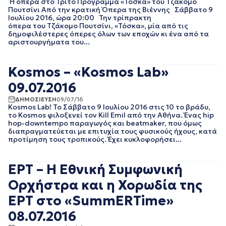
Η όπερα στο Τρίτο Πρόγραμμα «Τόσκα» του Τζάκομο
ΙΑΝΟΥΑΡΙΟΣ 2020
Πουτσίνι Από την κρατική Όπερα της Βιέννης Σάββατο 9
Ιουλίου 2016, ώρα 20:00 Την τρίπρακτη
ΔΕΚΕΜΒΡΙΟΣ 2019
όπερα του Τζάκομο Πουτσίνι, «Τόσκα», μία από τις
ΝΟΕΜΒΡΙΟΣ 2019
δημοφιλέστερες όπερες όλων των εποχών κι ένα από τα
ΟΚΤΩΒΡΙΟΣ 2019
αριστουργήματα του...
ΣΕΠΤΕΜΒΡΙΟΣ 2019
ΑΥΓΟΥΣΤΟΣ 2019
Kosmos – «Kosmos Lab»
ΙΟΥΛΙΟΣ 2019
ΙΟΥΝΙΟΣ 2019
09.07.2016
ΜΑΙΟΣ 2019
ΔΗΜΟΣΙΕΥΣΗ
09/07/16
ΑΠΡΙΛΙΟΣ 2019
Kosmos Lab! Το Σάββατο 9 Ιουλίου 2016 στις 10 το βράδυ,
το Kosmos φιλοξενεί τον Kill Emil από την Αθήνα. Ένας hip
ΜΑΡΤΙΟΣ 2019
hop-downtempo παραγωγός και beatmaker, που όμως
ΦΕΒΡΟΥΑΡΙΟΣ 2019
διαπραγματεύεται με επιτυχία τους φυσικούς ήχους, κατά
ΙΑΝΟΥΑΡΙΟΣ 2019
προτίμηση τους τροπικούς. Έχει κυκλοφορήσει...
ΔΕΚΕΜΒΡΙΟΣ 2018
ΝΟΕΜΒΡΙΟΣ 2018
ΕΡΤ – Η Εθνική Συμφωνική
ΟΚΤΩΒΡΙΟΣ 2018
ΣΕΠΤΕΜΒΡΙΟΣ 2018
Ορχήστρα και η Χορωδία της
ΑΥΓΟΥΣΤΟΣ 2018
ΕΡΤ στο «SummERTime»
ΙΟΥΛΙΟΣ 2018
ΙΟΥΝΙΟΣ 2018
08.07.2016
ΜΑΙΟΣ 2018