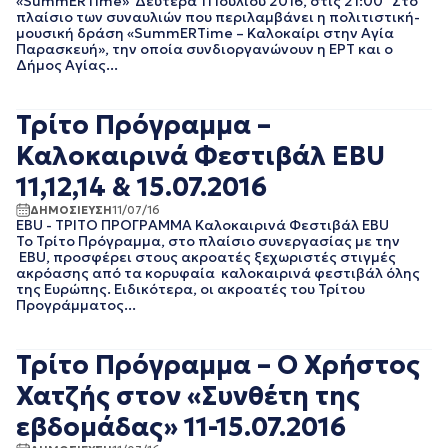
«SummERTime» Δευτέρα 11 Ιουλίου 2016, στις 21:00 Στο
πλαίσιο των συναυλιών που περιλαμβάνει η πολιτιστική-
EΡΤNEWS
ΜΑΙΟΣ 2025
μουσική δράση «SummERTime – Καλοκαίρι στην Αγία
ΑΘΛΗΤΙΚΑ
ΑΠΡΙΛΙΟΣ 2025
Παρασκευή», την οποία συνδιοργανώνουν η ΕΡΤ και ο
ΓΕΝΙΚΗ
ΜΑΡΤΙΟΣ 2025
Δήμος Αγίας...
ΓΡΑΦΕΙΟ ΤΥΠΟΥ
ΦΕΒΡΟΥΑΡΙΟΣ 2025
ΕΡΤ
ΙΑΝΟΥΑΡΙΟΣ 2025
ΚΙΝΗΜΑΤΟΓΡΑΦΙΚΕΣ
Τρίτο Πρόγραμμα –
ΔΕΚΕΜΒΡΙΟΣ 2024
ΤΑΙΝΙΕΣ
ΝΟΕΜΒΡΙΟΣ 2024
Καλοκαιρινά Φεστιβάλ EBU
ΠΟΛΙΤΙΚΗ
ΟΚΤΩΒΡΙΟΣ 2024
ΠΟΛΙΤΙΣΜΟΣ
11,12,14 & 15.07.2016
ΣΕΠΤΕΜΒΡΙΟΣ 2024
ΤΗΛΕΟΡΑΣΗ
ΑΥΓΟΥΣΤΟΣ 2024
ΔΗΜΟΣΙΕΥΣΗ
11/07/16
EBU - ΤΡΙΤΟ ΠΡΟΓΡΑΜΜΑ Καλοκαιρινά Φεστιβάλ EBU
ΙΟΥΛΙΟΣ 2024
Το Τρίτο Πρόγραμμα, στο πλαίσιο συνεργασίας με την
ΙΟΥΝΙΟΣ 2024
EBU, προσφέρει στους ακροατές ξεχωριστές στιγμές
ΜΑΙΟΣ 2024
ακρόασης από τα κορυφαία καλοκαιρινά φεστιβάλ όλης
της Ευρώπης. Ειδικότερα, οι ακροατές του Τρίτου
ΑΠΡΙΛΙΟΣ 2024
Προγράμματος...
ΜΑΡΤΙΟΣ 2024
ΦΕΒΡΟΥΑΡΙΟΣ 2024
ΙΑΝΟΥΑΡΙΟΣ 2024
Τρίτο Πρόγραμμα – O Χρήστος
ΔΕΚΕΜΒΡΙΟΣ 2023
Χατζής στον «Συνθέτη της
ΝΟΕΜΒΡΙΟΣ 2023
ΟΚΤΩΒΡΙΟΣ 2023
εβδομάδας» 11-15.07.2016
ΣΕΠΤΕΜΒΡΙΟΣ 2023