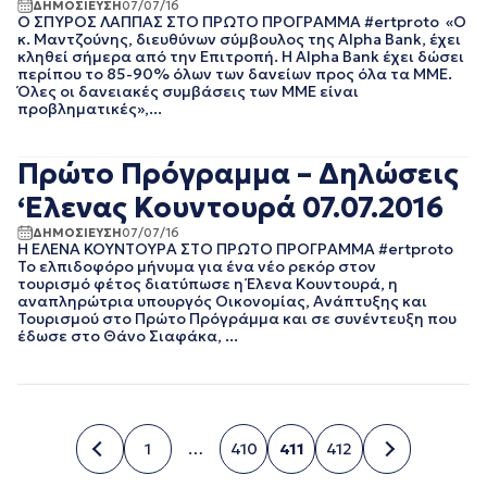
ΙΟΥΛΙΟΣ 2016
ΔΗΜΟΣΙΕΥΣΗ
07/07/16
Ο ΣΠΥΡΟΣ ΛΑΠΠΑΣ ΣΤΟ ΠΡΩΤΟ ΠΡΟΓΡΑΜΜΑ #ertproto «Ο
ΙΟΥΝΙΟΣ 2016
κ. Μαντζούνης, διευθύνων σύμβουλος της Alpha Bank, έχει
κληθεί σήμερα από την Επιτροπή. Η Alpha Bank έχει δώσει
περίπου το 85-90% όλων των δανείων προς όλα τα ΜΜΕ.
Όλες οι δανειακές συμβάσεις των ΜΜΕ είναι
προβληματικές»,...
Πρώτο Πρόγραμμα – Δηλώσεις
‘Ελενας Κουντουρά 07.07.2016
ΔΗΜΟΣΙΕΥΣΗ
07/07/16
Η ΕΛΕΝΑ ΚΟΥΝΤΟΥΡΑ ΣΤΟ ΠΡΩΤΟ ΠΡΟΓΡΑΜΜΑ #ertproto
Το ελπιδοφόρο μήνυμα για ένα νέο ρεκόρ στον
τουρισμό φέτος διατύπωσε η Έλενα Κουντουρά, η
αναπληρώτρια υπουργός Οικονομίας, Ανάπτυξης και
Τουρισμού στο Πρώτο Πρόγράμμα και σε συνέντευξη που
έδωσε στο Θάνο Σιαφάκα, ...
1
…
410
411
412
Σελίδα
Σελίδα
Σελίδα
Σελίδα