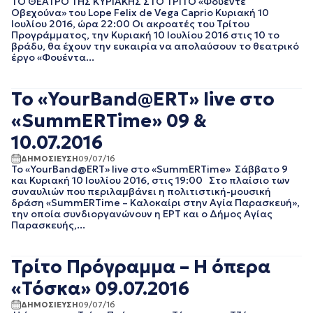
ΤΟ ΘΕΑΤΡΟ ΤΗΣ ΚΥΡΙΑΚΗΣ ΣΤΟ ΤΡΙΤΟ «Φουέντε
ΝΟΕΜΒΡΙΟΣ 2021
Οβεχούνα» του Lope Felix de Vega Caprio Κυριακή 10
ΟΚΤΩΒΡΙΟΣ 2021
Ιουλίου 2016, ώρα 22:00 Οι ακροατές του Τρίτου
ΣΕΠΤΕΜΒΡΙΟΣ 2021
Προγράμματος, την Κυριακή 10 Ιουλίου 2016 στις 10 το
βράδυ, θα έχουν την ευκαιρία να απολαύσουν το θεατρικό
ΑΥΓΟΥΣΤΟΣ 2021
έργο «Φουέντα...
ΙΟΥΛΙΟΣ 2021
ΙΟΥΝΙΟΣ 2021
ΜΑΙΟΣ 2021
Το «YourBand@ERT» live στο
ΑΠΡΙΛΙΟΣ 2021
«SummERTime» 09 &
ΜΑΡΤΙΟΣ 2021
ΦΕΒΡΟΥΑΡΙΟΣ 2021
10.07.2016
ΙΑΝΟΥΑΡΙΟΣ 2021
ΔΗΜΟΣΙΕΥΣΗ
09/07/16
ΔΕΚΕΜΒΡΙΟΣ 2020
Το «YourBand@ERT» live στο «SummERTime» Σάββατο 9
ΝΟΕΜΒΡΙΟΣ 2020
και Κυριακή 10 Ιουλίου 2016, στις 19:00 Στο πλαίσιο των
συναυλιών που περιλαμβάνει η πολιτιστική-μουσική
ΟΚΤΩΒΡΙΟΣ 2020
δράση «SummERTime – Καλοκαίρι στην Αγία Παρασκευή»,
ΣΕΠΤΕΜΒΡΙΟΣ 2020
την οποία συνδιοργανώνουν η ΕΡΤ και ο Δήμος Αγίας
ΑΥΓΟΥΣΤΟΣ 2020
Παρασκευής,...
ΙΟΥΛΙΟΣ 2020
ΙΟΥΝΙΟΣ 2020
Τρίτο Πρόγραμμα – Η όπερα
ΜΑΙΟΣ 2020
ΑΠΡΙΛΙΟΣ 2020
«Τόσκα» 09.07.2016
ΜΑΡΤΙΟΣ 2020
ΔΗΜΟΣΙΕΥΣΗ
09/07/16
ΦΕΒΡΟΥΑΡΙΟΣ 2020