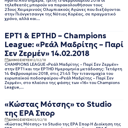
Hybrid Από σήμερα, Τρίτη 13 Φεβρουαρίου 2018 οι
τηλεθεατές μπορούν να παρακολουθήσουν τους
EΡΤNEWS
ΜΑΙΟΣ 2025
23ους Χειμερινούς Ολυμπιακούς Αγώνες που διεξάγονται
ΓΕΝΙΚΗ
ΑΠΡΙΛΙΟΣ 2025
στην Πιόνγκτσανγκ της Νότιας Κορέας, σε πραγματικό
ΓΡΑΦΕΙΟ ΤΥΠΟΥ
ΜΑΡΤΙΟΣ 2025
χρόνο, αλλά και...
ΕΡΤ
ΦΕΒΡΟΥΑΡΙΟΣ 2025
ΚΙΝΗΜΑΤΟΓΡΑΦΙΚΕΣ
ΟΚΤΩΒΡΙΟΣ 2024
ΤΑΙΝΙΕΣ
ΕΡΤ1 & ΕΡΤHD – Champions
ΣΕΠΤΕΜΒΡΙΟΣ 2024
ΠΟΛΙΤΙΚΗ
ΑΥΓΟΥΣΤΟΣ 2024
League: «Ρεάλ Μαδρίτης – Παρί
ΠΟΛΙΤΙΣΜΟΣ
ΙΟΥΛΙΟΣ 2024
ΡΑΔΙΟΦΩΝΟ
Σεν Ζερμέν» 14.02.2018
ΙΟΥΝΙΟΣ 2024
ΤΗΛΕΟΡΑΣΗ
ΜΑΙΟΣ 2024
ΔΗΜΟΣΙΕΥΣΗ
12/02/18
CHAMPIONS LEAGUE «Ρεάλ Μαδρίτης – Παρί Σεν Ζερμέν»
ΜΑΡΤΙΟΣ 2024
στην ΕΡΤ1 και την ΕΡΤHD Ημερομηνία μετάδοσης: Τετάρτη
ΦΕΒΡΟΥΑΡΙΟΣ 2024
14 Φεβρουαρίου 2018, στις 21:45 Την τιτανομαχία του
ΝΟΕΜΒΡΙΟΣ 2023
ευρωπαϊκού ποδοσφαίρου «Ρεάλ Μαδρίτης – Παρί Σεν
Ζερμέν», στο πλαίσιο της φάσης των «16» του Champions
ΟΚΤΩΒΡΙΟΣ 2023
League,...
ΑΥΓΟΥΣΤΟΣ 2023
ΙΟΥΛΙΟΣ 2023
ΙΟΥΝΙΟΣ 2023
«Κώστας Μότσης» το Studio
ΑΠΡΙΛΙΟΣ 2023
της ΕΡΑ Σπορ
ΜΑΡΤΙΟΣ 2023
ΦΕΒΡΟΥΑΡΙΟΣ 2023
ΔΗΜΟΣΙΕΥΣΗ
05/02/18
«Κώστας Μότσης» το Studio της ΕΡΑ Σπορ Η Διοίκηση της
ΙΑΝΟΥΑΡΙΟΣ 2023