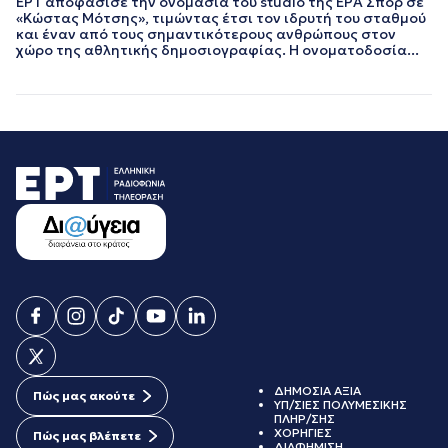
ΕΡΤ αποφάσισε την ονομασία του studio της ΕΡΑ Σπορ σε
ΝΟΕΜΒΡΙΟΣ 2022
«Κώστας Μότσης», τιμώντας έτσι τον ιδρυτή του σταθμού
ΟΚΤΩΒΡΙΟΣ 2022
και έναν από τους σημαντικότερους ανθρώπους στον
χώρο της αθλητικής δημοσιογραφίας. Η ονοματοδοσία...
ΣΕΠΤΕΜΒΡΙΟΣ 2022
ΑΥΓΟΥΣΤΟΣ 2022
ΙΟΥΛΙΟΣ 2022
ΙΟΥΝΙΟΣ 2022
ΜΑΙΟΣ 2022
ΑΠΡΙΛΙΟΣ 2022
ΜΑΡΤΙΟΣ 2022
ΙΑΝΟΥΑΡΙΟΣ 2022
ΔΕΚΕΜΒΡΙΟΣ 2021
ΝΟΕΜΒΡΙΟΣ 2021
ΟΚΤΩΒΡΙΟΣ 2021
ΣΕΠΤΕΜΒΡΙΟΣ 2021
ΑΥΓΟΥΣΤΟΣ 2021
ΙΟΥΛΙΟΣ 2021
ΙΟΥΝΙΟΣ 2021
ΜΑΙΟΣ 2021
ΑΠΡΙΛΙΟΣ 2021
ΔΗΜΟΣΙΑ ΑΞΙΑ
Πώς μας ακούτε
ΥΠ/ΣΙΕΣ ΠΟΛΥΜΕΣΙΚΗΣ
ΜΑΡΤΙΟΣ 2021
ΠΛΗΡ/ΣΗΣ
ΦΕΒΡΟΥΑΡΙΟΣ 2021
ΧΟΡΗΓΙΕΣ
Πώς μας βλέπετε
ΔΙΑΦΗΜΙΣΗ