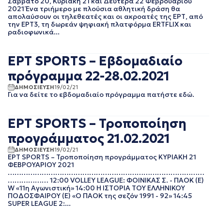
Σάββατο 20, Κυριακή 21 και Δευτέρα 22 Φεβρουαρίου
2021 Ένα τριήμερο με πλούσια αθλητική δράση θα
ΜΑΡΤΙΟΣ 2019
απολαύσουν οι τηλεθεατές και οι ακροατές της ΕΡΤ, από
ΦΕΒΡΟΥΑΡΙΟΣ 2019
την ΕΡΤ3, τη δωρεάν ψηφιακή πλατφόρμα ERTFLIX και
ΙΑΝΟΥΑΡΙΟΣ 2019
ραδιοφωνικά...
ΝΟΕΜΒΡΙΟΣ 2018
ΟΚΤΩΒΡΙΟΣ 2018
ΕΡΤ SPORTS – Εβδομαδιαίο
ΣΕΠΤΕΜΒΡΙΟΣ 2018
ΑΥΓΟΥΣΤΟΣ 2018
πρόγραμμα 22-28.02.2021
ΙΟΥΛΙΟΣ 2018
ΔΗΜΟΣΙΕΥΣΗ
19/02/21
ΙΟΥΝΙΟΣ 2018
Για να δείτε το εβδομαδιαίο πρόγραμμα πατήστε εδώ.
ΜΑΙΟΣ 2018
ΑΠΡΙΛΙΟΣ 2018
ΕΡΤ SPORTS – Τροποποίηση
ΜΑΡΤΙΟΣ 2018
ΦΕΒΡΟΥΑΡΙΟΣ 2018
προγράμματος 21.02.2021
ΙΑΝΟΥΑΡΙΟΣ 2018
ΔΗΜΟΣΙΕΥΣΗ
19/02/21
ΔΕΚΕΜΒΡΙΟΣ 2017
ΕΡΤ SPORTS – Τροποποίηση προγράμματος ΚΥΡΙΑΚΗ 21
ΝΟΕΜΒΡΙΟΣ 2017
ΦΕΒΡΟΥΑΡΙΟΥ 2021
ΟΚΤΩΒΡΙΟΣ 2017
……………………………………………………………………………
……………… 12:00 VOLLEY LEAGUE: ΦΟΙΝΙΚΑΣ Σ. - ΠΑΟΚ (Ε)
ΣΕΠΤΕΜΒΡΙΟΣ 2017
W «11η Αγωνιστική» 14:00 Η ΙΣΤΟΡΙΑ ΤΟΥ ΕΛΛΗΝΙΚΟΥ
ΑΥΓΟΥΣΤΟΣ 2017
ΠΟΔΟΣΦΑΙΡΟΥ (Ε) «Ο ΠΑΟΚ της σεζόν 1991 - 92» 14:45
ΙΟΥΛΙΟΣ 2017
SUPER LEAGUE 2:...
ΙΟΥΝΙΟΣ 2017