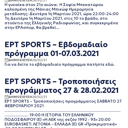
ΔΗΜΟΣΙΕΥΣΗ
28/02/21
Η γυναίκα στον 21ο αιώνα: Η Σοφία Μπεκατώρου
EΡΤNEWS
ΜΑΙΟΣ 2025
καλεσμένη της Μάνιας Μπικώφ Ημερομηνία
ΓΕΝΙΚΗ
ΑΠΡΙΛΙΟΣ 2025
μετάδοσης: Δευτέρα 1η Μαρτίου 2021, ώρα 22:00-24:00
ΓΡΑΦΕΙΟ ΤΥΠΟΥ
ΜΑΡΤΙΟΣ 2025
Τη Δευτέρα 1η Μαρτίου 2021, στις 10 το βράδυ, στο
ΕΡΤ
στούντιο της Ελληνικής Ραδιοφωνίας, και συγκεκριμένα
ΦΕΒΡΟΥΑΡΙΟΣ 2025
ΚΙΝΗΜΑΤΟΓΡΑΦΙΚΕΣ
στην ΕΡΑσπορ, θα βρεθεί...
ΟΚΤΩΒΡΙΟΣ 2024
ΤΑΙΝΙΕΣ
ΣΕΠΤΕΜΒΡΙΟΣ 2024
ΠΟΛΙΤΙΚΗ
ΑΥΓΟΥΣΤΟΣ 2024
ΕΡΤ SPORTS – Εβδομαδιαίο
ΠΟΛΙΤΙΣΜΟΣ
ΙΟΥΛΙΟΣ 2024
ΡΑΔΙΟΦΩΝΟ
πρόγραμμα 01-07.03.2021
ΙΟΥΝΙΟΣ 2024
ΤΗΛΕΟΡΑΣΗ
ΜΑΙΟΣ 2024
ΔΗΜΟΣΙΕΥΣΗ
26/02/21
Για να δείτε το εβδομαδιαίο πρόγραμμα πατήστε εδώ.
ΜΑΡΤΙΟΣ 2024
ΦΕΒΡΟΥΑΡΙΟΣ 2024
ΝΟΕΜΒΡΙΟΣ 2023
ΕΡΤ SPORTS – Τροποποιήσεις
ΟΚΤΩΒΡΙΟΣ 2023
προγράμματος 27 & 28.02.2021
ΑΥΓΟΥΣΤΟΣ 2023
ΙΟΥΛΙΟΣ 2023
ΔΗΜΟΣΙΕΥΣΗ
26/02/21
ΕΡΤ SPORTS – Τροποποιήσεις προγράμματος ΣΑΒΒΑΤΟ 27
ΙΟΥΝΙΟΣ 2023
ΦΕΒΡΟΥΑΡΙΟΥ 2021
ΑΠΡΙΛΙΟΣ 2023
……………………………………………………………………………
ΜΑΡΤΙΟΣ 2023
……………… 19:00 Η ΙΣΤΟΡΙΑ ΤΟΥ ΕΛΛΗΝΙΚΟΥ
ΦΕΒΡΟΥΑΡΙΟΣ 2023
ΠΟΔΟΣΦΑΙΡΟΥ (Ε) «Η ΑΕΚ της σεζόν 1992 - 93» 20:00
EUROBASKET: ΛΕΤΟΝΙΑ – ΕΛΛΑΔΑ (Ε) GR «Προκριματικά»
ΙΑΝΟΥΑΡΙΟΣ 2023