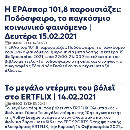
ΜΑΙΟΣ 2017
Η ΕΡΑσπορ 101,8 παρουσιάζει:
ΑΠΡΙΛΙΟΣ 2017
ΜΑΡΤΙΟΣ 2017
Ποδόσφαιρο, το παγκόσμιο
ΦΕΒΡΟΥΑΡΙΟΣ 2017
κοινωνικό φαινόμενο |
ΔΕΚΕΜΒΡΙΟΣ 2016
ΝΟΕΜΒΡΙΟΣ 2016
Δευτέρα 15.02.2021
ΟΚΤΩΒΡΙΟΣ 2016
ΔΗΜΟΣΙΕΥΣΗ
14/02/21
ΣΕΠΤΕΜΒΡΙΟΣ 2016
Η ΕΡΑσπορ 101,8 παρουσιάζει: Ποδόσφαιρο, το παγκόσμιο
κοινωνικό φαινόμενο Ημερομηνία μετάδοσης: Δευτέρα 15
ΑΥΓΟΥΣΤΟΣ 2016
Φεβρουαρίου 2021, ώρα 22:00-24:00 Στο τελευταίο του
ΙΟΥΛΙΟΣ 2016
βιβλίο με τίτλο «Το ποδόσφαιρο στη σκιά και στο φως», ο
συγγραφέας Εδουάρδο Γκαλεάνο αναφέρει μεταξύ
άλλων:...
Το μεγάλο ντέρμπι του βόλεϊ
στο ERTFLIX | 14.02.2021
ΔΗΜΟΣΙΕΥΣΗ
13/02/21
Το μεγάλο ντέρμπι του βόλεϊ στο ERTFLIX Ολυμπιακός -
Φοίνικας Σύρου Το μεγάλο ντέρμπι της 10ης αγωνιστικής
της Volley League ανάμεσα στον Ολυμπιακό και τον
Φοίνικα Σύρου μεταδίδει το EΡΤ SPORTS 5 της ψηφιακής
πλατφόρμας ERTFLIX, την Κυριακή 14 Φεβρουαρίου 2021,...