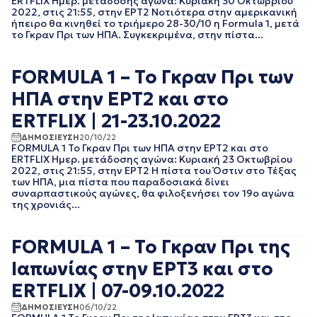
ERTFLIX Ημερ. μετάδοσης αγώνα: Κυριακή 30 Οκτωβρίου
2022, στις 21:55, στην ΕΡΤ2 Νοτιότερα στην αμερικανική
EΡΤNEWS
ΜΑΙΟΣ 2025
ήπειρο θα κινηθεί το τριήμερο 28-30/10 η Formula 1, μετά
ΓΕΝΙΚΗ
ΑΠΡΙΛΙΟΣ 2025
το Γκραν Πρι των ΗΠΑ. Συγκεκριμένα, στην πίστα...
ΓΡΑΦΕΙΟ ΤΥΠΟΥ
ΜΑΡΤΙΟΣ 2025
ΕΡΤ
ΦΕΒΡΟΥΑΡΙΟΣ 2025
ΚΙΝΗΜΑΤΟΓΡΑΦΙΚΕΣ
FORMULA 1 – Το Γκραν Πρι των
ΟΚΤΩΒΡΙΟΣ 2024
ΤΑΙΝΙΕΣ
ΣΕΠΤΕΜΒΡΙΟΣ 2024
ΠΟΛΙΤΙΚΗ
ΗΠΑ στην ΕΡΤ2 και στο
ΑΥΓΟΥΣΤΟΣ 2024
ΠΟΛΙΤΙΣΜΟΣ
ERTFLIX | 21-23.10.2022
ΙΟΥΛΙΟΣ 2024
ΡΑΔΙΟΦΩΝΟ
ΙΟΥΝΙΟΣ 2024
ΤΗΛΕΟΡΑΣΗ
ΔΗΜΟΣΙΕΥΣΗ
20/10/22
ΜΑΙΟΣ 2024
FORMULA 1 Το Γκραν Πρι των ΗΠΑ στην ΕΡΤ2 και στο
ERTFLIX Ημερ. μετάδοσης αγώνα: Κυριακή 23 Οκτωβρίου
ΜΑΡΤΙΟΣ 2024
2022, στις 21:55, στην ΕΡΤ2 Η πίστα του Όστιν στο Τέξας
ΦΕΒΡΟΥΑΡΙΟΣ 2024
των ΗΠΑ, μια πίστα που παραδοσιακά δίνει
ΝΟΕΜΒΡΙΟΣ 2023
συναρπαστικούς αγώνες, θα φιλοξενήσει τον 19ο αγώνα
της χρονιάς...
ΟΚΤΩΒΡΙΟΣ 2023
ΑΥΓΟΥΣΤΟΣ 2023
ΙΟΥΛΙΟΣ 2023
FORMULA 1 – Το Γκραν Πρι της
ΙΟΥΝΙΟΣ 2023
Ιαπωνίας στην ΕΡΤ3 και στο
ΑΠΡΙΛΙΟΣ 2023
ΜΑΡΤΙΟΣ 2023
ERTFLIX | 07-09.10.2022
ΦΕΒΡΟΥΑΡΙΟΣ 2023
ΔΗΜΟΣΙΕΥΣΗ
06/10/22
ΙΑΝΟΥΑΡΙΟΣ 2023