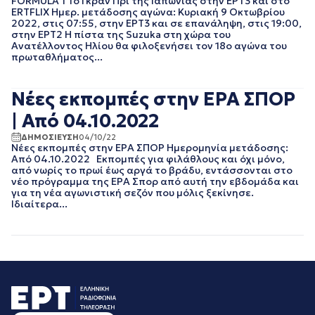
FORMULA 1 Το Γκραν Πρι της Ιαπωνίας στην ΕΡΤ3 και στο
ΝΟΕΜΒΡΙΟΣ 2022
ERTFLIX Ημερ. μετάδοσης αγώνα: Κυριακή 9 Οκτωβρίου
ΟΚΤΩΒΡΙΟΣ 2022
2022, στις 07:55, στην ΕΡΤ3 και σε επανάληψη, στις 19:00,
στην ΕΡΤ2 Η πίστα της Suzuka στη χώρα του
ΣΕΠΤΕΜΒΡΙΟΣ 2022
Ανατέλλοντος Ηλίου θα φιλοξενήσει τον 18ο αγώνα του
ΑΥΓΟΥΣΤΟΣ 2022
πρωταθλήματος...
ΙΟΥΛΙΟΣ 2022
ΙΟΥΝΙΟΣ 2022
Νέες εκπομπές στην ΕΡΑ ΣΠΟΡ
ΜΑΙΟΣ 2022
ΑΠΡΙΛΙΟΣ 2022
| Από 04.10.2022
ΜΑΡΤΙΟΣ 2022
ΔΗΜΟΣΙΕΥΣΗ
04/10/22
ΙΑΝΟΥΑΡΙΟΣ 2022
Νέες εκπομπές στην ΕΡΑ ΣΠΟΡ Ημερομηνία μετάδοσης:
ΔΕΚΕΜΒΡΙΟΣ 2021
Από 04.10.2022 Εκπομπές για φιλάθλους και όχι μόνο,
από νωρίς το πρωί έως αργά το βράδυ, εντάσσονται στο
ΝΟΕΜΒΡΙΟΣ 2021
νέο πρόγραμμα της ΕΡΑ Σπορ από αυτή την εβδομάδα και
ΟΚΤΩΒΡΙΟΣ 2021
για τη νέα αγωνιστική σεζόν που μόλις ξεκίνησε.
ΣΕΠΤΕΜΒΡΙΟΣ 2021
Ιδιαίτερα...
ΑΥΓΟΥΣΤΟΣ 2021
ΙΟΥΛΙΟΣ 2021
ΙΟΥΝΙΟΣ 2021
ΜΑΙΟΣ 2021
ΑΠΡΙΛΙΟΣ 2021
ΜΑΡΤΙΟΣ 2021
ΦΕΒΡΟΥΑΡΙΟΣ 2021