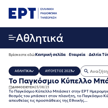
Μετάβαση
σε
περιεχόμενο
Αθλητικά
Βρίσκεστε εδώ:
Κεντρική σελίδα
Εταιρεία
Δελτία Τύ
Αναζήτηση
ΑΘΛΗΤΙΚΑ
ΑΥΓΟΥΣΤΟΣ 2023
Το Παγκόσμιο Κύπελλο Μπάσ
ΟΛΑ
ΟΛΑ
ERT COSMOS
ΔΕΚΕΜΒΡΙΟΣ 2025
ΔΗΜΟΣΙΕΥΣΗ
23/08/23
Το Παγκόσμιο Κύπελλο Μπάσκετ στην ΕΡΤ Ημερομηνί
ERTECHO
ΝΟΕΜΒΡΙΟΣ 2025
θεσμός του μπάσκετ στον πλανήτη, το Παγκόσμιο Κ
ERTFLIX
ΟΚΤΩΒΡΙΟΣ 2025
απευθείας τις προσπάθειες της Εθνικής...
EUROVISION - EBU
ΣΕΠΤΕΜΒΡΙΟΣ 2025