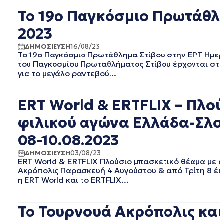
EΡΤ1
ΑΥΓΟΥΣΤΟΣ 2025
Το 19o Παγκόσμιο Πρωτάθλη
EΡΤ2 ΣΠΟΡ
ΙΟΥΛΙΟΣ 2025
EΡΤ3
ΙΟΥΝΙΟΣ 2025
2023
EΡΤNEWS
ΜΑΙΟΣ 2025
ΔΗΜΟΣΙΕΥΣΗ
16/08/23
ΓΕΝΙΚΗ
ΑΠΡΙΛΙΟΣ 2025
Το 19o Παγκόσμιο Πρωτάθλημα Στίβου στην ΕΡΤ Ημερ
ΓΡΑΦΕΙΟ ΤΥΠΟΥ ΕΡΤ
ΜΑΡΤΙΟΣ 2025
του Παγκοσμίου Πρωταθλήματος Στίβου έρχονται στ
ΚΙΝΗΜΑΤΟΓΡΑΦΙΚΕΣ
ΦΕΒΡΟΥΑΡΙΟΣ 2025
για το μεγάλο ραντεβού...
ΤΑΙΝΙΕΣ
ΟΚΤΩΒΡΙΟΣ 2024
ΠΟΛΙΤΙΚΗ
ΣΕΠΤΕΜΒΡΙΟΣ 2024
ERT World & ERTFLIX – Πλο
ΠΟΛΙΤΙΣΜΟΣ
ΑΥΓΟΥΣΤΟΣ 2024
ΡΑΔΙΟΦΩΝΟ
ΙΟΥΛΙΟΣ 2024
φιλικού αγώνα Ελλάδα-Σλοβ
ΤΗΛΕΟΡΑΣΗ
ΙΟΥΝΙΟΣ 2024
08-10.08.2023
ΜΑΙΟΣ 2024
ΜΑΡΤΙΟΣ 2024
ΔΗΜΟΣΙΕΥΣΗ
03/08/23
ERT World & ERTFLIX Πλούσιο μπασκετικό θέαμα με
ΦΕΒΡΟΥΑΡΙΟΣ 2024
Ακρόπολις Παρασκευή 4 Αυγούστου & από Τρίτη 8 έ
ΝΟΕΜΒΡΙΟΣ 2023
η ERT World και το ERTFLIX...
ΟΚΤΩΒΡΙΟΣ 2023
ΑΥΓΟΥΣΤΟΣ 2023
ΙΟΥΛΙΟΣ 2023
Το Τουρνουά Ακρόπολις και
ΙΟΥΝΙΟΣ 2023