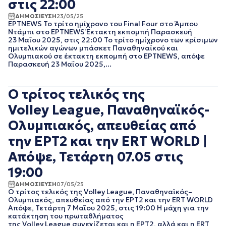
στις 22:00
EΡΤNEWS
ΜΑΙΟΣ 2025
ΔΗΜΟΣΙΕΥΣΗ
23/05/25
ΓΕΝΙΚΗ
ΑΠΡΙΛΙΟΣ 2025
ΕΡΤNEWS Το τρίτο ημίχρονο του Final Four στο Άμπου
ΓΡΑΦΕΙΟ ΤΥΠΟΥ
ΜΑΡΤΙΟΣ 2025
Ντάμπι στο ΕΡΤNEWS Έκτακτη εκπομπή Παρασκευή
ΕΡΤ
23 Μαΐου 2025, στις 22:00 Το τρίτο ημίχρονο των κρίσιμων
ΦΕΒΡΟΥΑΡΙΟΣ 2025
ΚΙΝΗΜΑΤΟΓΡΑΦΙΚΕΣ
ημιτελικών αγώνων μπάσκετ Παναθηναϊκού και
ΟΚΤΩΒΡΙΟΣ 2024
ΤΑΙΝΙΕΣ
Ολυμπιακού σε έκτακτη εκπομπή στο ΕΡΤNEWS, απόψε
ΣΕΠΤΕΜΒΡΙΟΣ 2024
Παρασκευή 23 Μαΐου 2025,...
ΠΟΛΙΤΙΚΗ
ΑΥΓΟΥΣΤΟΣ 2024
ΠΟΛΙΤΙΣΜΟΣ
ΙΟΥΛΙΟΣ 2024
ΡΑΔΙΟΦΩΝΟ
Ο τρίτος τελικός της
ΙΟΥΝΙΟΣ 2024
ΤΗΛΕΟΡΑΣΗ
ΜΑΙΟΣ 2024
Volley League, Παναθηναϊκός-
ΜΑΡΤΙΟΣ 2024
Ολυμπιακός, απευθείας από
ΦΕΒΡΟΥΑΡΙΟΣ 2024
ΝΟΕΜΒΡΙΟΣ 2023
την ΕΡΤ2 και την ERT WORLD |
ΟΚΤΩΒΡΙΟΣ 2023
Απόψε, Τετάρτη 07.05 στις
ΑΥΓΟΥΣΤΟΣ 2023
ΙΟΥΛΙΟΣ 2023
19:00
ΙΟΥΝΙΟΣ 2023
ΔΗΜΟΣΙΕΥΣΗ
07/05/25
ΑΠΡΙΛΙΟΣ 2023
Ο τρίτος τελικός της Volley League, Παναθηναϊκός–
Ολυμπιακός, απευθείας από την ΕΡΤ2 και την ERT WORLD
ΜΑΡΤΙΟΣ 2023
Απόψε, Τετάρτη 7 Μαΐου 2025, στις 19:00 Η μάχη για την
ΦΕΒΡΟΥΑΡΙΟΣ 2023
κατάκτηση του πρωταθλήματος
ΙΑΝΟΥΑΡΙΟΣ 2023
της Volley League συνεχίζεται και η ΕΡΤ2, αλλά και η ERT