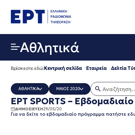
Μετάβαση
σε
περιεχόμενο
Αθλητικά
Βρίσκεστε εδώ:
Κεντρική σελίδα
Εταιρεία
Δελτία Τύ
Αναζήτηση γι
ΑΘΛΗΤΙΚΑ
ΜΑΙΟΣ 2020
ΕΡΤ SPORTS – Εβδομαδιαίο
ΟΛΑ
ΟΛΑ
ERT COSMOS
ΔΕΚΕΜΒΡΙΟΣ 2025
ΔΗΜΟΣΙΕΥΣΗ
29/05/20
Για να δείτε το εβδομαδιαίο πρόγραμμα πατήστε εδ
ERTECHO
ΝΟΕΜΒΡΙΟΣ 2025
ERTFLIX
ΟΚΤΩΒΡΙΟΣ 2025
EUROVISION - EBU
ΣΕΠΤΕΜΒΡΙΟΣ 2025