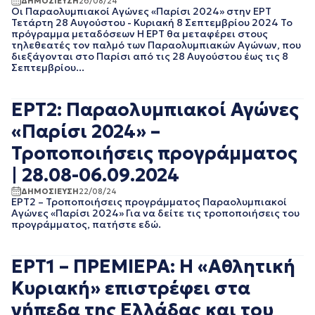
ΔΗΜΟΣΙΕΥΣΗ
26/08/24
Οι Παραολυμπιακοί Αγώνες «Παρίσι 2024» στην ΕΡΤ
EΡΤNEWS
ΜΑΙΟΣ 2025
Τετάρτη 28 Αυγούστου - Κυριακή 8 Σεπτεμβρίου 2024 Το
ΓΕΝΙΚΗ
ΑΠΡΙΛΙΟΣ 2025
πρόγραμμα μεταδόσεων Η ΕΡΤ θα μεταφέρει στους
ΓΡΑΦΕΙΟ ΤΥΠΟΥ
ΜΑΡΤΙΟΣ 2025
τηλεθεατές τον παλμό των Παραολυμπιακών Αγώνων, που
ΕΡΤ
διεξάγονται στο Παρίσι από τις 28 Αυγούστου έως τις 8
ΦΕΒΡΟΥΑΡΙΟΣ 2025
ΚΙΝΗΜΑΤΟΓΡΑΦΙΚΕΣ
Σεπτεμβρίου...
ΟΚΤΩΒΡΙΟΣ 2024
ΤΑΙΝΙΕΣ
ΣΕΠΤΕΜΒΡΙΟΣ 2024
ΠΟΛΙΤΙΚΗ
ΑΥΓΟΥΣΤΟΣ 2024
ΕΡΤ2: Παραολυμπιακοί Αγώνες
ΠΟΛΙΤΙΣΜΟΣ
ΙΟΥΛΙΟΣ 2024
ΡΑΔΙΟΦΩΝΟ
«Παρίσι 2024» –
ΙΟΥΝΙΟΣ 2024
ΤΗΛΕΟΡΑΣΗ
ΜΑΙΟΣ 2024
Τροποποιήσεις προγράμματος
ΜΑΡΤΙΟΣ 2024
| 28.08-06.09.2024
ΦΕΒΡΟΥΑΡΙΟΣ 2024
ΝΟΕΜΒΡΙΟΣ 2023
ΔΗΜΟΣΙΕΥΣΗ
22/08/24
ΕΡΤ2 – Τροποποιήσεις προγράμματος Παραολυμπιακοί
ΟΚΤΩΒΡΙΟΣ 2023
Αγώνες «Παρίσι 2024» Για να δείτε τις τροποποιήσεις του
ΑΥΓΟΥΣΤΟΣ 2023
προγράμματος, πατήστε εδώ.
ΙΟΥΛΙΟΣ 2023
ΙΟΥΝΙΟΣ 2023
ΕΡΤ1 – ΠΡΕΜΙΕΡΑ: Η «Αθλητική
ΑΠΡΙΛΙΟΣ 2023
ΜΑΡΤΙΟΣ 2023
Κυριακή» επιστρέφει στα
ΦΕΒΡΟΥΑΡΙΟΣ 2023
γήπεδα της Ελλάδας και του
ΙΑΝΟΥΑΡΙΟΣ 2023