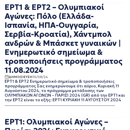
ΙΑΝΟΥΑΡΙΟΣ 2021
ΕΡΤ1 & ΕΡΤ2 – Ολυμπιακοί
ΔΕΚΕΜΒΡΙΟΣ 2020
ΝΟΕΜΒΡΙΟΣ 2020
Αγώνες: Πόλο (Ελλάδα-
ΟΚΤΩΒΡΙΟΣ 2020
Ισπανία, ΗΠΑ-Ουγγαρία,
ΣΕΠΤΕΜΒΡΙΟΣ 2020
ΑΥΓΟΥΣΤΟΣ 2020
Σερβία-Κροατία), Χάντμπολ
ΙΟΥΛΙΟΣ 2020
ανδρών & Μπάσκετ γυναικών |
ΙΟΥΝΙΟΣ 2020
ΜΑΙΟΣ 2020
Ενημερωτικό σημείωμα &
ΑΠΡΙΛΙΟΣ 2020
τροποποιήσεις προγράμματος
ΜΑΡΤΙΟΣ 2020
11.08.2024
ΦΕΒΡΟΥΑΡΙΟΣ 2020
ΙΑΝΟΥΑΡΙΟΣ 2020
ΔΗΜΟΣΙΕΥΣΗ
10/08/24
ΔΕΚΕΜΒΡΙΟΣ 2019
ΕΡΤ1 & ΕΡΤ2 Ενημερωτικό σημείωμα & τροποποιήσεις
προγράμματος Σας ενημερώνουμε ότι αύριο, Κυριακή 11
ΝΟΕΜΒΡΙΟΣ 2019
Αυγούστου 2024, το πρόγραμμα μετάδοσης των
ΟΚΤΩΒΡΙΟΣ 2019
ΟΛΥΜΠΙΑΚΩΝ ΑΓΩΝΩΝ – ΠΑΡΙΣΙ 2024 (GR) από την ΕΡΤ1 και
ΣΕΠΤΕΜΒΡΙΟΣ 2019
την ΕΡΤ2 είναι το εξής: ΕΡΤ1 ΚΥΡΙΑΚΗ 11 ΑΥΓΟΥΣΤΟΥ 2024
...............................................................................................
ΑΥΓΟΥΣΤΟΣ 2019
ΙΟΥΛΙΟΣ 2019
ΙΟΥΝΙΟΣ 2019
ΕΡΤ1: Ολυμπιακοί Αγώνες –
ΜΑΙΟΣ 2019
ΑΠΡΙΛΙΟΣ 2019