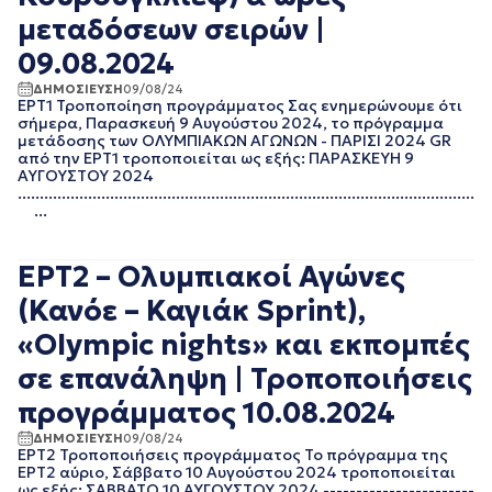
ΜΑΙΟΣ 2017
μεταδόσεων σειρών |
ΑΠΡΙΛΙΟΣ 2017
09.08.2024
ΜΑΡΤΙΟΣ 2017
ΦΕΒΡΟΥΑΡΙΟΣ 2017
ΔΗΜΟΣΙΕΥΣΗ
09/08/24
ΔΕΚΕΜΒΡΙΟΣ 2016
ΕΡΤ1 Τροποποίηση προγράμματος Σας ενημερώνουμε ότι
σήμερα, Παρασκευή 9 Αυγούστου 2024, το πρόγραμμα
ΝΟΕΜΒΡΙΟΣ 2016
μετάδοσης των ΟΛΥΜΠΙΑΚΩΝ ΑΓΩΝΩΝ - ΠΑΡΙΣΙ 2024 GR
ΟΚΤΩΒΡΙΟΣ 2016
από την ΕΡΤ1 τροποποιείται ως εξής: ΠΑΡΑΣΚΕΥΗ 9
ΣΕΠΤΕΜΒΡΙΟΣ 2016
ΑΥΓΟΥΣΤΟΥ 2024
........................................................................................................
ΑΥΓΟΥΣΤΟΣ 2016
...
ΙΟΥΛΙΟΣ 2016
ΕΡΤ2 – Ολυμπιακοί Αγώνες
(Κανόε – Καγιάκ Sprint),
«Olympic nights» και εκπομπές
σε επανάληψη | Τροποποιήσεις
προγράμματος 10.08.2024
ΔΗΜΟΣΙΕΥΣΗ
09/08/24
ΕΡΤ2 Τροποποιήσεις προγράμματος Το πρόγραμμα της
ΕΡΤ2 αύριο, Σάββατο 10 Αυγούστου 2024 τροποποιείται
ως εξής: ΣΑΒΒΑΤΟ 10 ΑΥΓΟΥΣΤΟΥ 2024 -----------------------