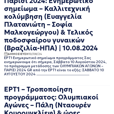
Παρίσι 2024: Ενημερωτικό
ΜΑΡΤΙΟΣ 2019
σημείωμα – Καλλιτεχνική
ΦΕΒΡΟΥΑΡΙΟΣ 2019
κολύμβηση (Ευαγγελία
ΙΑΝΟΥΑΡΙΟΣ 2019
ΝΟΕΜΒΡΙΟΣ 2018
Πλατανιώτη – Σοφία
ΟΚΤΩΒΡΙΟΣ 2018
Μαλκογεώργου) & Τελικός
ΣΕΠΤΕΜΒΡΙΟΣ 2018
ΑΥΓΟΥΣΤΟΣ 2018
ποδοσφαίρου γυναικών
ΙΟΥΛΙΟΣ 2018
(Βραζιλία-ΗΠΑ) | 10.08.2024
ΙΟΥΝΙΟΣ 2018
ΜΑΙΟΣ 2018
ΔΗΜΟΣΙΕΥΣΗ
10/08/24
ΕΡΤ1 Ενημερωτικό σημείωμα προγράμματος Σας
ΑΠΡΙΛΙΟΣ 2018
ενημερώνουμε ότι σήμερα, Σάββατο 10 Αυγούστου 2024,
ΜΑΡΤΙΟΣ 2018
το πρόγραμμα μετάδοσης των ΟΛΥΜΠΙΑΚΩΝ ΑΓΩΝΩΝ –
ΦΕΒΡΟΥΑΡΙΟΣ 2018
ΠΑΡΙΣΙ 2024 GR από την ΕΡΤ1 είναι το εξής: ΣΑΒΒΑΤΟ 10
ΑΥΓΟΥΣΤΟΥ 2024 ....................................................
ΙΑΝΟΥΑΡΙΟΣ 2018
ΔΕΚΕΜΒΡΙΟΣ 2017
ΝΟΕΜΒΡΙΟΣ 2017
ΕΡΤ1 – Τροποποίηση
ΟΚΤΩΒΡΙΟΣ 2017
προγράμματος: Ολυμπιακοί
ΣΕΠΤΕΜΒΡΙΟΣ 2017
ΑΥΓΟΥΣΤΟΣ 2017
Αγώνες – Πάλη (Νταουρέν
ΙΟΥΛΙΟΣ 2017
Κουρουγκλίεφ) & ώρες
ΙΟΥΝΙΟΣ 2017