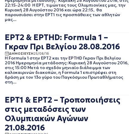
Ημερομηνία μετάδοσης: Κυριακή 28 Αυγούστου 2016, στις
22:15-24:00 Η ΕΡΤ, τιμώντας τους Ολυμπιονίκες μας, την
EΡΤNEWS
ΜΑΙΟΣ 2025
Κυριακή 28 Αυγούστου 2016 και ώρα 22:15, θα
ΓΕΝΙΚΗ
ΑΠΡΙΛΙΟΣ 2025
παρουσιάσει στην ΕΡΤ1 τις προσπάθειες των αθλητών
ΓΡΑΦΕΙΟ ΤΥΠΟΥ
ΜΑΡΤΙΟΣ 2025
μας...
ΕΡΤ
ΦΕΒΡΟΥΑΡΙΟΣ 2025
ΚΙΝΗΜΑΤΟΓΡΑΦΙΚΕΣ
ΟΚΤΩΒΡΙΟΣ 2024
ΤΑΙΝΙΕΣ
ΕΡΤ2 & ΕΡΤHD: Formula 1 –
ΣΕΠΤΕΜΒΡΙΟΣ 2024
ΠΟΛΙΤΙΚΗ
ΑΥΓΟΥΣΤΟΣ 2024
Γκραν Πρι Βελγίου 28.08.2016
ΠΟΛΙΤΙΣΜΟΣ
ΙΟΥΛΙΟΣ 2024
ΡΑΔΙΟΦΩΝΟ
ΔΗΜΟΣΙΕΥΣΗ
25/08/16
ΙΟΥΝΙΟΣ 2024
ΤΗΛΕΟΡΑΣΗ
Η Formula 1 στην ΕΡΤ2 και την ΕΡΤHD Γκραν Πρι Βελγίου
ΜΑΙΟΣ 2024
2016 Ημερομηνία μετάδοσης: Κυριακή 28 Αυγούστου 2016,
στις 15:00 Μετά το σχεδόν μηνιαίο διάλειμμα των
ΜΑΡΤΙΟΣ 2024
καλοκαιρινών διακοπών, η Formula 1 επιστρέφει στη
ΦΕΒΡΟΥΑΡΙΟΣ 2024
δράση με τον 13ο γύρο του Παγκόσμιου Πρωταθλήματος
ΝΟΕΜΒΡΙΟΣ 2023
στη...
ΟΚΤΩΒΡΙΟΣ 2023
ΑΥΓΟΥΣΤΟΣ 2023
ΕΡΤ1 & ΕΡΤ2 – Τροποποιήσεις
ΙΟΥΛΙΟΣ 2023
ΙΟΥΝΙΟΣ 2023
στις μεταδόσεις των
ΑΠΡΙΛΙΟΣ 2023
Ολυμπιακών Αγώνων
ΜΑΡΤΙΟΣ 2023
ΦΕΒΡΟΥΑΡΙΟΣ 2023
21.08.2016
ΙΑΝΟΥΑΡΙΟΣ 2023