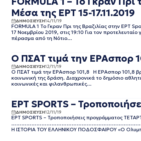
FORMULA 1 – Το Γκραν Πρι 
ΙΟΥΛΙΟΣ 2021
ΙΟΥΝΙΟΣ 2021
Μέσα της ΕΡΤ 15-17.11.2019
ΜΑΙΟΣ 2021
ΔΗΜΟΣΙΕΥΣΗ
14/11/19
ΑΠΡΙΛΙΟΣ 2021
FORMULA 1 Το Γκραν Πρι της Βραζιλίας στην ΕΡT Sp
ΜΑΡΤΙΟΣ 2021
17 Νοεμβρίου 2019, στις 19:10 Για τον προτελευταίο
πέρασμα από τη Νότιο...
ΦΕΒΡΟΥΑΡΙΟΣ 2021
ΙΑΝΟΥΑΡΙΟΣ 2021
ΔΕΚΕΜΒΡΙΟΣ 2020
Ο ΠΣΑΤ τιμά την ΕΡΑσπορ 1
ΝΟΕΜΒΡΙΟΣ 2020
ΔΗΜΟΣΙΕΥΣΗ
12/11/19
ΟΚΤΩΒΡΙΟΣ 2020
Ο ΠΣΑΤ τιμά την ΕΡΑσπορ 101,8 Η ΕΡΑσπορ 101,8 βρ
ΣΕΠΤΕΜΒΡΙΟΣ 2020
κοινωνική της δράση. Διαχρονικά το δημόσιο αθλη
ΑΥΓΟΥΣΤΟΣ 2020
κοινωνικές και φιλανθρωπικές...
ΙΟΥΛΙΟΣ 2020
ΙΟΥΝΙΟΣ 2020
ΕΡΤ SPORTS – Τροποποιήσει
ΜΑΙΟΣ 2020
ΑΠΡΙΛΙΟΣ 2020
ΔΗΜΟΣΙΕΥΣΗ
12/11/19
ΕΡΤ SPORTS – Τροποποιήσεις προγράμματος ΤΕΤΑΡ
ΜΑΡΤΙΟΣ 2020
……………………………………………………………………………………………
ΦΕΒΡΟΥΑΡΙΟΣ 2020
Η ΙΣΤΟΡΙΑ ΤΟΥ ΕΛΛΗΝΙΚΟΥ ΠΟΔΟΣΦΑΙΡΟΥ «Ο Ολυμπια
ΙΑΝΟΥΑΡΙΟΣ 2020
ΔΕΚΕΜΒΡΙΟΣ 2019