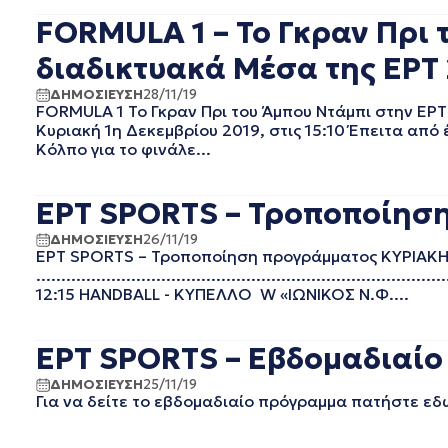
EΡΤ1
ΑΥΓΟΥΣΤΟΣ 2025
FORMULA 1 – Το Γκραν Πρι 
EΡΤ2 ΣΠΟΡ
ΙΟΥΛΙΟΣ 2025
EΡΤ3
ΙΟΥΝΙΟΣ 2025
διαδικτυακά Μέσα της ΕΡΤ 2
EΡΤNEWS
ΜΑΙΟΣ 2025
ΔΗΜΟΣΙΕΥΣΗ
28/11/19
ΓΕΝΙΚΗ
ΑΠΡΙΛΙΟΣ 2025
FORMULA 1 Το Γκραν Πρι του Άμπου Ντάμπι στην ΕΡT
ΓΡΑΦΕΙΟ ΤΥΠΟΥ ΕΡΤ
ΜΑΡΤΙΟΣ 2025
Κυριακή 1η Δεκεμβρίου 2019, στις 15:10 Έπειτα από
ΚΙΝΗΜΑΤΟΓΡΑΦΙΚΕΣ
ΦΕΒΡΟΥΑΡΙΟΣ 2025
Κόλπο για το φινάλε...
ΤΑΙΝΙΕΣ
ΟΚΤΩΒΡΙΟΣ 2024
ΠΟΛΙΤΙΚΗ
ΣΕΠΤΕΜΒΡΙΟΣ 2024
ΕΡΤ SPORTS – Τροποποίηση
ΠΟΛΙΤΙΣΜΟΣ
ΑΥΓΟΥΣΤΟΣ 2024
ΡΑΔΙΟΦΩΝΟ
ΙΟΥΛΙΟΣ 2024
ΔΗΜΟΣΙΕΥΣΗ
26/11/19
ΤΗΛΕΟΡΑΣΗ
ΕΡΤ SPORTS – Τροποποίηση προγράμματος ΚΥΡΙΑΚΗ
ΙΟΥΝΙΟΣ 2024
.................................................................
ΜΑΙΟΣ 2024
12:15 HANDBALL - ΚΥΠΕΛΛΟ W «ΙΩΝΙΚΟΣ Ν.Φ....
ΜΑΡΤΙΟΣ 2024
ΦΕΒΡΟΥΑΡΙΟΣ 2024
ΕΡΤ SPORTS – Εβδομαδιαίο 
ΝΟΕΜΒΡΙΟΣ 2023
ΟΚΤΩΒΡΙΟΣ 2023
ΔΗΜΟΣΙΕΥΣΗ
25/11/19
ΑΥΓΟΥΣΤΟΣ 2023
Για να δείτε το εβδομαδιαίο πρόγραμμα πατήστε εδ
ΙΟΥΛΙΟΣ 2023
ΙΟΥΝΙΟΣ 2023