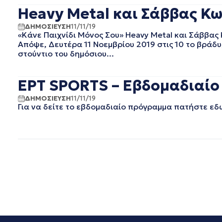
Heavy Metal και Σάββας Κω
ΝΟΕΜΒΡΙΟΣ 2019
ΟΚΤΩΒΡΙΟΣ 2019
ΔΗΜΟΣΙΕΥΣΗ
11/11/19
ΣΕΠΤΕΜΒΡΙΟΣ 2019
«Κάνε Παιχνίδι Μόνος Σου» Heavy Metal και Σάββας
ΑΥΓΟΥΣΤΟΣ 2019
Απόψε, Δευτέρα 11 Νοεμβρίου 2019 στις 10 το βράδυ
στούντιο του δημόσιου...
ΙΟΥΛΙΟΣ 2019
ΙΟΥΝΙΟΣ 2019
ΜΑΙΟΣ 2019
ΕΡΤ SPORTS – Εβδομαδιαίο 
ΑΠΡΙΛΙΟΣ 2019
ΔΗΜΟΣΙΕΥΣΗ
11/11/19
ΜΑΡΤΙΟΣ 2019
Για να δείτε το εβδομαδιαίο πρόγραμμα πατήστε εδ
ΦΕΒΡΟΥΑΡΙΟΣ 2019
ΙΑΝΟΥΑΡΙΟΣ 2019
ΝΟΕΜΒΡΙΟΣ 2018
ΟΚΤΩΒΡΙΟΣ 2018
ΣΕΠΤΕΜΒΡΙΟΣ 2018
ΑΥΓΟΥΣΤΟΣ 2018
ΙΟΥΛΙΟΣ 2018
ΙΟΥΝΙΟΣ 2018
ΜΑΙΟΣ 2018
ΑΠΡΙΛΙΟΣ 2018