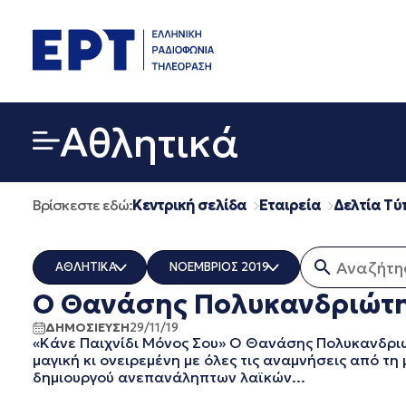
Μετάβαση
σε
περιεχόμενο
Αθλητικά
Βρίσκεστε εδώ:
Κεντρική σελίδα
Εταιρεία
Δελτία Τύ
Αναζήτηση
ΑΘΛΗΤΙΚΑ
ΝΟΕΜΒΡΙΟΣ 2019
Ο Θανάσης Πολυκανδριώτης
ΟΛΑ
ΟΛΑ
ERT COSMOS
ΔΕΚΕΜΒΡΙΟΣ 2025
ΔΗΜΟΣΙΕΥΣΗ
29/11/19
«Κάνε Παιχνίδι Μόνος Σου» Ο Θανάσης Πολυκανδρι
ERTECHO
ΝΟΕΜΒΡΙΟΣ 2025
μαγική κι ονειρεμένη με όλες τις αναμνήσεις από τ
ERTFLIX
ΟΚΤΩΒΡΙΟΣ 2025
δημιουργού ανεπανάληπτων λαϊκών...
EUROVISION - EBU
ΣΕΠΤΕΜΒΡΙΟΣ 2025