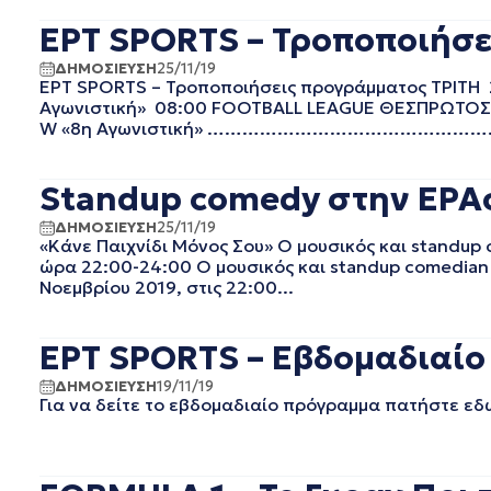
ΑΠΡΙΛΙΟΣ 2023
ΕΡΤ SPORTS – Τροποποιήσει
ΜΑΡΤΙΟΣ 2023
ΔΗΜΟΣΙΕΥΣΗ
25/11/19
ΦΕΒΡΟΥΑΡΙΟΣ 2023
ΕΡΤ SPORTS – Τροποποιήσεις προγράμματος ΤΡΙΤΗ 
ΙΑΝΟΥΑΡΙΟΣ 2023
Αγωνιστική» 08:00 FOOTBALL LEAGUE ΘΕΣΠΡΩΤΟΣ – 
ΝΟΕΜΒΡΙΟΣ 2022
W «8η Αγωνιστική» …………………………………
ΟΚΤΩΒΡΙΟΣ 2022
ΣΕΠΤΕΜΒΡΙΟΣ 2022
Standup comedy στην ΕΡΑσ
ΑΥΓΟΥΣΤΟΣ 2022
ΙΟΥΛΙΟΣ 2022
ΔΗΜΟΣΙΕΥΣΗ
25/11/19
«Κάνε Παιχνίδι Μόνος Σου» Ο μουσικός και standup
ΙΟΥΝΙΟΣ 2022
ώρα 22:00-24:00 Ο μουσικός και standup comedian 
ΜΑΙΟΣ 2022
Νοεμβρίου 2019, στις 22:00...
ΑΠΡΙΛΙΟΣ 2022
ΜΑΡΤΙΟΣ 2022
ΙΑΝΟΥΑΡΙΟΣ 2022
ΕΡΤ SPORTS – Εβδομαδιαίο 
ΔΕΚΕΜΒΡΙΟΣ 2021
ΔΗΜΟΣΙΕΥΣΗ
19/11/19
ΝΟΕΜΒΡΙΟΣ 2021
Για να δείτε το εβδομαδιαίο πρόγραμμα πατήστε εδ
ΟΚΤΩΒΡΙΟΣ 2021
ΣΕΠΤΕΜΒΡΙΟΣ 2021
ΑΥΓΟΥΣΤΟΣ 2021