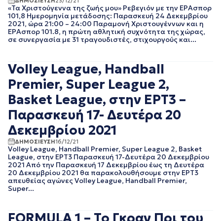
ΔΗΜΟΣΙΕΥΣΗ
23/12/21
«Τα Χριστούγεννα της ζωής μου» Ρεβεγιόν με την ΕΡΑσπορ
EΡΤNEWS
ΜΑΙΟΣ 2025
101,8 Ημερομηνία μετάδοσης: Παρασκευή 24 Δεκεμβρίου
ΓΕΝΙΚΗ
ΑΠΡΙΛΙΟΣ 2025
2021, ώρα 21:00 – 24:00 Παραμονή Χριστουγέννων και η
ΓΡΑΦΕΙΟ ΤΥΠΟΥ
ΜΑΡΤΙΟΣ 2025
ΕΡΑσπορ 101.8, η πρώτη αθλητική συχνότητα της χώρας,
ΕΡΤ
σε συνεργασία με 31 τραγουδιστές, στιχουργούς και...
ΦΕΒΡΟΥΑΡΙΟΣ 2025
ΚΙΝΗΜΑΤΟΓΡΑΦΙΚΕΣ
ΟΚΤΩΒΡΙΟΣ 2024
ΤΑΙΝΙΕΣ
ΣΕΠΤΕΜΒΡΙΟΣ 2024
ΠΟΛΙΤΙΚΗ
Volley League, Handball
ΑΥΓΟΥΣΤΟΣ 2024
ΠΟΛΙΤΙΣΜΟΣ
Premier, Super League 2,
ΙΟΥΛΙΟΣ 2024
ΡΑΔΙΟΦΩΝΟ
ΙΟΥΝΙΟΣ 2024
ΤΗΛΕΟΡΑΣΗ
Basket League, στην ΕΡΤ3 –
ΜΑΙΟΣ 2024
Παρασκευή 17- Δευτέρα 20
ΜΑΡΤΙΟΣ 2024
ΦΕΒΡΟΥΑΡΙΟΣ 2024
Δεκεμβρίου 2021
ΝΟΕΜΒΡΙΟΣ 2023
ΔΗΜΟΣΙΕΥΣΗ
16/12/21
ΟΚΤΩΒΡΙΟΣ 2023
Volley League, Handball Premier, Super League 2, Basket
ΑΥΓΟΥΣΤΟΣ 2023
League, στην ΕΡΤ3 Παρασκευή 17-Δευτέρα 20 Δεκεμβρίου
ΙΟΥΛΙΟΣ 2023
2021 Από την Παρασκευή 17 Δεκεμβρίου έως τη Δευτέρα
20 Δεκεμβρίου 2021 θα παρακολουθήσουμε στην ΕΡΤ3
ΙΟΥΝΙΟΣ 2023
απευθείας αγώνες Volley League, Handball Premier,
ΑΠΡΙΛΙΟΣ 2023
Super...
ΜΑΡΤΙΟΣ 2023
ΦΕΒΡΟΥΑΡΙΟΣ 2023
FORMULA 1 – Το Γκραν Πρι του
ΙΑΝΟΥΑΡΙΟΣ 2023