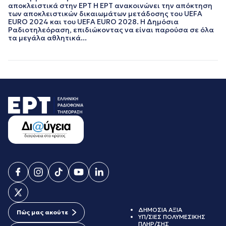
αποκλειστικά στην ΕΡΤ Η ΕΡΤ ανακοινώνει την απόκτηση
ΜΑΡΤΙΟΣ 2019
των αποκλειστικών δικαιωμάτων μετάδοσης του UEFA
ΦΕΒΡΟΥΑΡΙΟΣ 2019
EURO 2024 και του UEFA EURO 2028. Η Δημόσια
Ραδιοτηλεόραση, επιδιώκοντας να είναι παρούσα σε όλα
ΙΑΝΟΥΑΡΙΟΣ 2019
τα μεγάλα αθλητικά...
ΝΟΕΜΒΡΙΟΣ 2018
ΟΚΤΩΒΡΙΟΣ 2018
ΣΕΠΤΕΜΒΡΙΟΣ 2018
ΑΥΓΟΥΣΤΟΣ 2018
ΙΟΥΛΙΟΣ 2018
ΙΟΥΝΙΟΣ 2018
ΜΑΙΟΣ 2018
ΑΠΡΙΛΙΟΣ 2018
ΜΑΡΤΙΟΣ 2018
ΦΕΒΡΟΥΑΡΙΟΣ 2018
ΙΑΝΟΥΑΡΙΟΣ 2018
ΔΕΚΕΜΒΡΙΟΣ 2017
ΝΟΕΜΒΡΙΟΣ 2017
ΟΚΤΩΒΡΙΟΣ 2017
ΣΕΠΤΕΜΒΡΙΟΣ 2017
ΑΥΓΟΥΣΤΟΣ 2017
ΙΟΥΛΙΟΣ 2017
ΔΗΜΟΣΙΑ ΑΞΙΑ
Πώς μας ακούτε
ΥΠ/ΣΙΕΣ ΠΟΛΥΜΕΣΙΚΗΣ
ΙΟΥΝΙΟΣ 2017
ΠΛΗΡ/ΣΗΣ