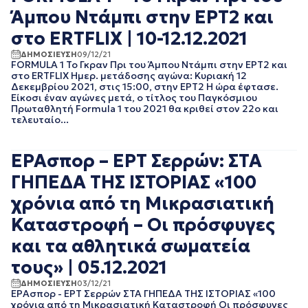
ΝΟΕΜΒΡΙΟΣ 2022
Άμπου Ντάμπι στην ΕΡΤ2 και
ΟΚΤΩΒΡΙΟΣ 2022
στο ERTFLIX | 10-12.12.2021
ΣΕΠΤΕΜΒΡΙΟΣ 2022
ΑΥΓΟΥΣΤΟΣ 2022
ΔΗΜΟΣΙΕΥΣΗ
09/12/21
FORMULA 1 Το Γκραν Πρι του Άμπου Ντάμπι στην ΕΡΤ2 και
ΙΟΥΛΙΟΣ 2022
στο ERTFLIX Ημερ. μετάδοσης αγώνα: Κυριακή 12
ΙΟΥΝΙΟΣ 2022
Δεκεμβρίου 2021, στις 15:00, στην ΕΡΤ2 Η ώρα έφτασε.
ΜΑΙΟΣ 2022
Είκοσι έναν αγώνες μετά, ο τίτλος του Παγκόσμιου
Πρωταθλητή Formula 1 του 2021 θα κριθεί στον 22ο και
ΑΠΡΙΛΙΟΣ 2022
τελευταίο...
ΜΑΡΤΙΟΣ 2022
ΙΑΝΟΥΑΡΙΟΣ 2022
ΔΕΚΕΜΒΡΙΟΣ 2021
ΕΡΑσπορ – ΕΡΤ Σερρών: ΣΤΑ
ΝΟΕΜΒΡΙΟΣ 2021
ΓΗΠΕΔΑ ΤΗΣ ΙΣΤΟΡΙΑΣ «100
ΟΚΤΩΒΡΙΟΣ 2021
ΣΕΠΤΕΜΒΡΙΟΣ 2021
χρόνια από τη Μικρασιατική
ΑΥΓΟΥΣΤΟΣ 2021
Καταστροφή – Οι πρόσφυγες
ΙΟΥΛΙΟΣ 2021
ΙΟΥΝΙΟΣ 2021
και τα αθλητικά σωματεία
ΜΑΙΟΣ 2021
τους» | 05.12.2021
ΑΠΡΙΛΙΟΣ 2021
ΜΑΡΤΙΟΣ 2021
ΔΗΜΟΣΙΕΥΣΗ
03/12/21
ΕΡΑσπορ - ΕΡΤ Σερρών ΣΤΑ ΓΗΠΕΔΑ ΤΗΣ ΙΣΤΟΡΙΑΣ «100
ΦΕΒΡΟΥΑΡΙΟΣ 2021
χρόνια από τη Μικρασιατική Καταστροφή Οι πρόσφυγες