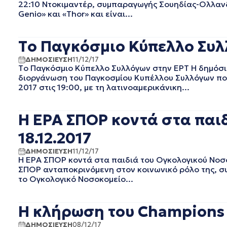
22:10 Ντοκιμαντέρ, συμπαραγωγής Σουηδίας-Ολλανδία
ΑΠΡΙΛΙΟΣ 2023
Genio» και «Thor» και είναι...
ΜΑΡΤΙΟΣ 2023
ΦΕΒΡΟΥΑΡΙΟΣ 2023
Τo Παγκόσμιο Κύπελλο Συλ
ΙΑΝΟΥΑΡΙΟΣ 2023
ΝΟΕΜΒΡΙΟΣ 2022
ΔΗΜΟΣΙΕΥΣΗ
11/12/17
ΟΚΤΩΒΡΙΟΣ 2022
Τo Παγκόσμιο Κύπελλο Συλλόγων στην ΕΡΤ Η δημόσι
διοργάνωση του Παγκοσμίου Κυπέλλου Συλλόγων που
ΣΕΠΤΕΜΒΡΙΟΣ 2022
2017 στις 19:00, με τη λατινοαμερικάνικη...
ΑΥΓΟΥΣΤΟΣ 2022
ΙΟΥΛΙΟΣ 2022
ΙΟΥΝΙΟΣ 2022
Η ΕΡΑ ΣΠΟΡ κοντά στα παι
ΜΑΙΟΣ 2022
18.12.2017
ΑΠΡΙΛΙΟΣ 2022
ΜΑΡΤΙΟΣ 2022
ΔΗΜΟΣΙΕΥΣΗ
11/12/17
Η ΕΡΑ ΣΠΟΡ κοντά στα παιδιά του Ογκολογικού Νοσο
ΙΑΝΟΥΑΡΙΟΣ 2022
ΣΠΟΡ ανταποκρινόμενη στον κοινωνικό ρόλο της, σ
ΔΕΚΕΜΒΡΙΟΣ 2021
το Ογκολογικό Νοσοκομείο...
ΝΟΕΜΒΡΙΟΣ 2021
ΟΚΤΩΒΡΙΟΣ 2021
Η κλήρωση του Champions L
ΣΕΠΤΕΜΒΡΙΟΣ 2021
ΑΥΓΟΥΣΤΟΣ 2021
ΔΗΜΟΣΙΕΥΣΗ
08/12/17