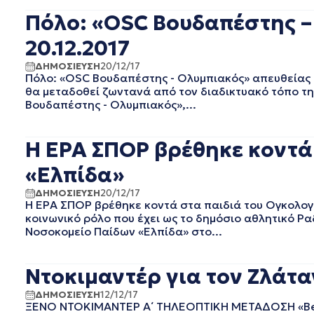
EΡΤ1
ΑΥΓΟΥΣΤΟΣ 2025
Πόλο: «OSC Βουδαπέστης – 
EΡΤ2 ΣΠΟΡ
ΙΟΥΛΙΟΣ 2025
EΡΤ3
ΙΟΥΝΙΟΣ 2025
20.12.2017
EΡΤNEWS
ΜΑΙΟΣ 2025
ΔΗΜΟΣΙΕΥΣΗ
20/12/17
ΓΕΝΙΚΗ
ΑΠΡΙΛΙΟΣ 2025
Πόλο: «OSC Βουδαπέστης - Ολυμπιακός» απευθείας στ
ΓΡΑΦΕΙΟ ΤΥΠΟΥ ΕΡΤ
ΜΑΡΤΙΟΣ 2025
θα μεταδοθεί ζωντανά από τον διαδικτυακό τόπο τη
ΚΙΝΗΜΑΤΟΓΡΑΦΙΚΕΣ
ΦΕΒΡΟΥΑΡΙΟΣ 2025
Βουδαπέστης - Ολυμπιακός»,...
ΤΑΙΝΙΕΣ
ΟΚΤΩΒΡΙΟΣ 2024
ΠΟΛΙΤΙΚΗ
ΣΕΠΤΕΜΒΡΙΟΣ 2024
Η ΕΡΑ ΣΠΟΡ βρέθηκε κοντά
ΠΟΛΙΤΙΣΜΟΣ
ΑΥΓΟΥΣΤΟΣ 2024
ΡΑΔΙΟΦΩΝΟ
ΙΟΥΛΙΟΣ 2024
«Ελπίδα»
ΤΗΛΕΟΡΑΣΗ
ΙΟΥΝΙΟΣ 2024
ΔΗΜΟΣΙΕΥΣΗ
20/12/17
ΜΑΙΟΣ 2024
Η ΕΡΑ ΣΠΟΡ βρέθηκε κοντά στα παιδιά του Ογκολογ
ΜΑΡΤΙΟΣ 2024
κοινωνικό ρόλο που έχει ως το δημόσιο αθλητικό Ρ
ΦΕΒΡΟΥΑΡΙΟΣ 2024
Νοσοκομείο Παίδων «Ελπίδα» στο...
ΝΟΕΜΒΡΙΟΣ 2023
ΟΚΤΩΒΡΙΟΣ 2023
Ντοκιμαντέρ για τον Ζλάταν
ΑΥΓΟΥΣΤΟΣ 2023
ΙΟΥΛΙΟΣ 2023
ΔΗΜΟΣΙΕΥΣΗ
12/12/17
ΞΕΝΟ ΝΤΟΚΙΜΑΝΤΕΡ A΄ ΤΗΛΕΟΠΤΙΚΗ ΜΕΤΑΔΟΣΗ «Becom
ΙΟΥΝΙΟΣ 2023