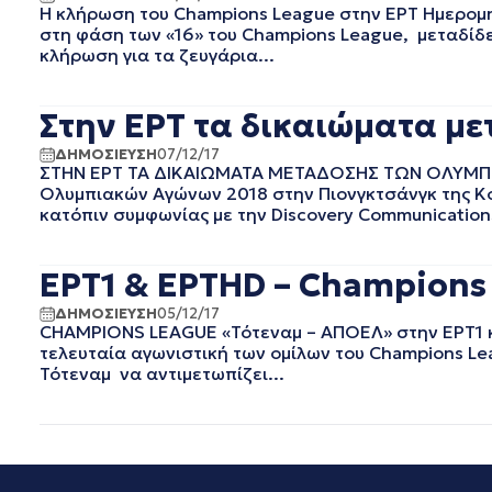
ΙΟΥΛΙΟΣ 2021
Η κλήρωση του Champions League στην ΕΡΤ Ημερομην
ΙΟΥΝΙΟΣ 2021
στη φάση των «16» του Champions League, μεταδίδε
κλήρωση για τα ζευγάρια...
ΜΑΙΟΣ 2021
ΑΠΡΙΛΙΟΣ 2021
ΜΑΡΤΙΟΣ 2021
Στην ΕΡΤ τα δικαιώματα μ
ΦΕΒΡΟΥΑΡΙΟΣ 2021
ΔΗΜΟΣΙΕΥΣΗ
07/12/17
ΙΑΝΟΥΑΡΙΟΣ 2021
ΣΤΗΝ ΕΡΤ ΤΑ ΔΙΚΑΙΩΜΑΤΑ ΜΕΤΑΔΟΣΗΣ ΤΩΝ ΟΛΥΜΠΙΑ
ΔΕΚΕΜΒΡΙΟΣ 2020
Ολυμπιακών Αγώνων 2018 στην Πιονγκτσάνγκ της Κ
ΝΟΕΜΒΡΙΟΣ 2020
κατόπιν συμφωνίας με την Discovery Communications
ΟΚΤΩΒΡΙΟΣ 2020
ΣΕΠΤΕΜΒΡΙΟΣ 2020
ΕΡΤ1 & ΕΡΤHD – Champions 
ΑΥΓΟΥΣΤΟΣ 2020
ΙΟΥΛΙΟΣ 2020
ΔΗΜΟΣΙΕΥΣΗ
05/12/17
CHAMPIONS LEAGUE «Τότεναμ – ΑΠΟΕΛ» στην ΕΡΤ1 κα
ΙΟΥΝΙΟΣ 2020
τελευταία αγωνιστική των ομίλων του Champions Le
ΜΑΙΟΣ 2020
Τότεναμ να αντιμετωπίζει...
ΑΠΡΙΛΙΟΣ 2020
ΜΑΡΤΙΟΣ 2020
ΦΕΒΡΟΥΑΡΙΟΣ 2020
ΙΑΝΟΥΑΡΙΟΣ 2020
ΔΕΚΕΜΒΡΙΟΣ 2019