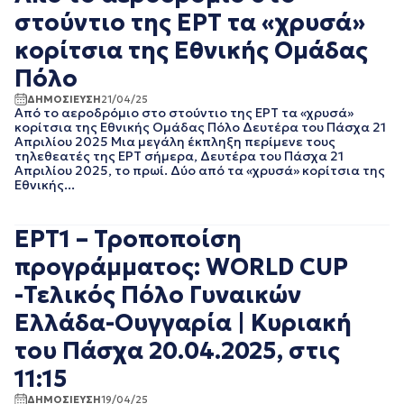
ΝΟΕΜΒΡΙΟΣ 2022
στούντιο της ΕΡΤ τα «χρυσά»
ΟΚΤΩΒΡΙΟΣ 2022
κορίτσια της Εθνικής Ομάδας
ΣΕΠΤΕΜΒΡΙΟΣ 2022
ΑΥΓΟΥΣΤΟΣ 2022
Πόλο
ΙΟΥΛΙΟΣ 2022
ΔΗΜΟΣΙΕΥΣΗ
21/04/25
ΙΟΥΝΙΟΣ 2022
Από το αεροδρόμιο στο στούντιο της ΕΡΤ τα «χρυσά»
ΜΑΙΟΣ 2022
κορίτσια της Εθνικής Ομάδας Πόλο Δευτέρα του Πάσχα 21
Απριλίου 2025 Μια μεγάλη έκπληξη περίμενε τους
ΑΠΡΙΛΙΟΣ 2022
τηλεθεατές της ΕΡΤ σήμερα, Δευτέρα του Πάσχα 21
ΜΑΡΤΙΟΣ 2022
Απριλίου 2025, το πρωί. Δύο από τα «χρυσά» κορίτσια της
ΙΑΝΟΥΑΡΙΟΣ 2022
Εθνικής...
ΔΕΚΕΜΒΡΙΟΣ 2021
ΝΟΕΜΒΡΙΟΣ 2021
ΕΡΤ1 – Τροποποίση
ΟΚΤΩΒΡΙΟΣ 2021
ΣΕΠΤΕΜΒΡΙΟΣ 2021
προγράμματος: WORLD CUP
ΑΥΓΟΥΣΤΟΣ 2021
-Τελικός Πόλο Γυναικών
ΙΟΥΛΙΟΣ 2021
ΙΟΥΝΙΟΣ 2021
Ελλάδα-Ουγγαρία | Κυριακή
ΜΑΙΟΣ 2021
του Πάσχα 20.04.2025, στις
ΑΠΡΙΛΙΟΣ 2021
ΜΑΡΤΙΟΣ 2021
11:15
ΦΕΒΡΟΥΑΡΙΟΣ 2021
ΔΗΜΟΣΙΕΥΣΗ
19/04/25