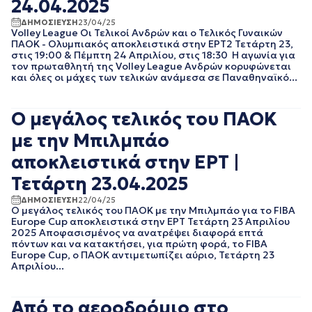
24.04.2025
EΡΤNEWS
ΜΑΙΟΣ 2025
ΔΗΜΟΣΙΕΥΣΗ
23/04/25
ΓΕΝΙΚΗ
ΑΠΡΙΛΙΟΣ 2025
Volley League Οι Τελικοί Ανδρών και ο Τελικός Γυναικών
ΓΡΑΦΕΙΟ ΤΥΠΟΥ
ΜΑΡΤΙΟΣ 2025
ΠΑΟΚ - Ολυμπιακός αποκλειστικά στην ΕΡΤ2 Τετάρτη 23,
ΕΡΤ
στις 19:00 & Πέμπτη 24 Απριλίου, στις 18:30 Η αγωνία για
ΦΕΒΡΟΥΑΡΙΟΣ 2025
ΚΙΝΗΜΑΤΟΓΡΑΦΙΚΕΣ
τον πρωταθλητή της Volley League Ανδρών κορυφώνεται
ΟΚΤΩΒΡΙΟΣ 2024
ΤΑΙΝΙΕΣ
και όλες οι μάχες των τελικών ανάμεσα σε Παναθηναϊκό...
ΣΕΠΤΕΜΒΡΙΟΣ 2024
ΠΟΛΙΤΙΚΗ
ΑΥΓΟΥΣΤΟΣ 2024
ΠΟΛΙΤΙΣΜΟΣ
Ο μεγάλος τελικός του ΠΑΟΚ
ΙΟΥΛΙΟΣ 2024
ΡΑΔΙΟΦΩΝΟ
ΙΟΥΝΙΟΣ 2024
ΤΗΛΕΟΡΑΣΗ
με την Μπιλμπάο
ΜΑΙΟΣ 2024
αποκλειστικά στην ΕΡΤ |
ΜΑΡΤΙΟΣ 2024
ΦΕΒΡΟΥΑΡΙΟΣ 2024
Τετάρτη 23.04.2025
ΝΟΕΜΒΡΙΟΣ 2023
ΔΗΜΟΣΙΕΥΣΗ
22/04/25
ΟΚΤΩΒΡΙΟΣ 2023
Ο μεγάλος τελικός του ΠΑΟΚ με την Μπιλμπάο για το FIBA
ΑΥΓΟΥΣΤΟΣ 2023
Europe Cup αποκλειστικά στην ΕΡΤ Τετάρτη 23 Απριλίου
ΙΟΥΛΙΟΣ 2023
2025 Αποφασισμένος να ανατρέψει διαφορά επτά
πόντων και να κατακτήσει, για πρώτη φορά, το FIBA
ΙΟΥΝΙΟΣ 2023
Europe Cup, ο ΠΑΟΚ αντιμετωπίζει αύριο, Τετάρτη 23
ΑΠΡΙΛΙΟΣ 2023
Απριλίου...
ΜΑΡΤΙΟΣ 2023
ΦΕΒΡΟΥΑΡΙΟΣ 2023
Από το αεροδρόμιο στο
ΙΑΝΟΥΑΡΙΟΣ 2023