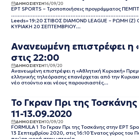
ΙΟΥΛΙΟΣ 2021
ΔΗΜΟΣΙΕΥΣΗ
16/09/20
ΕΡΤ SPORTS – Τροποποιήσεις προγράμματος ΠΕΜΠ
ΙΟΥΝΙΟΣ 2021
…………………………………………………………………………………………… 
ΜΑΙΟΣ 2021
Leeds» 19:20 ΣΤΙΒΟΣ DIAMOND LEAGUE
ΑΠΡΙΛΙΟΣ 2021
ΚΥΡΙΑΚΗ 20 ΣΕΠΤΕΜΒΡΙΟΥ...
ΜΑΡΤΙΟΣ 2021
ΦΕΒΡΟΥΑΡΙΟΣ 2021
Ανανεωμένη επιστρέφει η «
ΙΑΝΟΥΑΡΙΟΣ 2021
ΔΕΚΕΜΒΡΙΟΣ 2020
στις 22:00
ΝΟΕΜΒΡΙΟΣ 2020
ΔΗΜΟΣΙΕΥΣΗ
11/09/20
ΟΚΤΩΒΡΙΟΣ 2020
Ανανεωμένη επιστρέφει η «Αθλητική Κυριακή» Πρεμι
ΣΕΠΤΕΜΒΡΙΟΣ 2020
ελληνικής τηλεόρασης επανέρχεται από την Κυριακ
ΑΥΓΟΥΣΤΟΣ 2020
νέο στούντιο και νέους παρουσιαστές...
ΙΟΥΛΙΟΣ 2020
ΙΟΥΝΙΟΣ 2020
Το Γκραν Πρι της Τοσκάνης
ΜΑΙΟΣ 2020
ΑΠΡΙΛΙΟΣ 2020
11-13.09.2020
ΜΑΡΤΙΟΣ 2020
ΔΗΜΟΣΙΕΥΣΗ
10/09/20
ΦΕΒΡΟΥΑΡΙΟΣ 2020
FORMULA 1 Το Γκραν Πρι της Τοσκάνης στην ΕΡT Spo
ΙΑΝΟΥΑΡΙΟΣ 2020
13 Σεπτεμβρίου 2020, στις 16:10 Ένατος γύρος του Π
ΔΕΚΕΜΒΡΙΟΣ 2019
πρώτη φορά στην ιστορία...