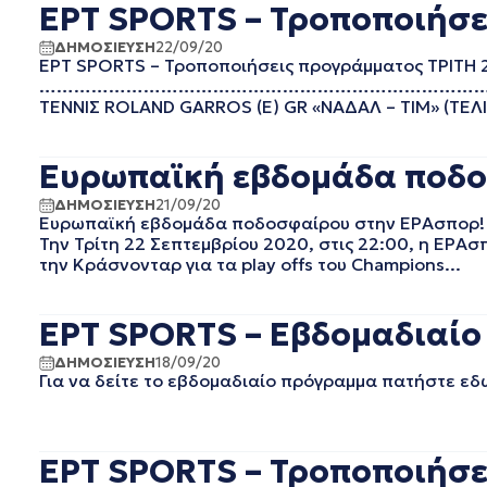
ΕΡΤ SPORTS – Τροποποιήσει
ΑΠΡΙΛΙΟΣ 2023
ΜΑΡΤΙΟΣ 2023
ΔΗΜΟΣΙΕΥΣΗ
22/09/20
ΕΡΤ SPORTS – Τροποποιήσεις προγράμματος ΤΡΙΤΗ
ΦΕΒΡΟΥΑΡΙΟΣ 2023
…………………………………………………………………………………………
ΙΑΝΟΥΑΡΙΟΣ 2023
ΤΕΝΝΙΣ ROLAND GARROS (Ε) GR «ΝΑΔΑΛ – ΤΙΜ» (ΤΕΛΙ
ΝΟΕΜΒΡΙΟΣ 2022
ΟΚΤΩΒΡΙΟΣ 2022
Ευρωπαϊκή εβδομάδα ποδο
ΣΕΠΤΕΜΒΡΙΟΣ 2022
ΑΥΓΟΥΣΤΟΣ 2022
ΔΗΜΟΣΙΕΥΣΗ
21/09/20
ΙΟΥΛΙΟΣ 2022
Ευρωπαϊκή εβδομάδα ποδοσφαίρου στην ΕΡΑσπορ!
Την Τρίτη 22 Σεπτεμβρίου 2020, στις 22:00, η ΕΡΑ
ΙΟΥΝΙΟΣ 2022
την Κράσνονταρ για τα play offs του Champions...
ΜΑΙΟΣ 2022
ΑΠΡΙΛΙΟΣ 2022
ΜΑΡΤΙΟΣ 2022
ΕΡΤ SPORTS – Εβδομαδιαίο
ΙΑΝΟΥΑΡΙΟΣ 2022
ΔΗΜΟΣΙΕΥΣΗ
18/09/20
ΔΕΚΕΜΒΡΙΟΣ 2021
Για να δείτε το εβδομαδιαίο πρόγραμμα πατήστε εδ
ΝΟΕΜΒΡΙΟΣ 2021
ΟΚΤΩΒΡΙΟΣ 2021
ΣΕΠΤΕΜΒΡΙΟΣ 2021
ΕΡΤ SPORTS – Τροποποιήσε
ΑΥΓΟΥΣΤΟΣ 2021