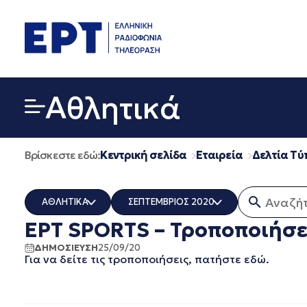
Μετάβαση
σε
περιεχόμενο
Αθλητικά
Βρίσκεστε εδώ:
Κεντρική σελίδα
Εταιρεία
Δελτία Τύ
Αναζήτησ
ΑΘΛΗΤΙΚΑ
ΣΕΠΤΕΜΒΡΙΟΣ 2020
ΕΡΤ SPORTS – Τροποποιήσε
ΟΛΑ
ΟΛΑ
ERT COSMOS
ΔΕΚΕΜΒΡΙΟΣ 2025
ΔΗΜΟΣΙΕΥΣΗ
25/09/20
Για να δείτε τις τροποποιήσεις, πατήστε εδώ.
ERTECHO
ΝΟΕΜΒΡΙΟΣ 2025
ERTFLIX
ΟΚΤΩΒΡΙΟΣ 2025
EUROVISION - EBU
ΣΕΠΤΕΜΒΡΙΟΣ 2025