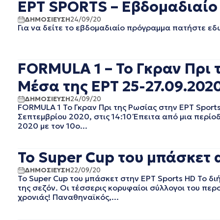
ΕΡΤ SPORTS – Εβδομαδιαίο 
EΡΤ1
ΑΥΓΟΥΣΤΟΣ 2025
EΡΤ2 ΣΠΟΡ
ΙΟΥΛΙΟΣ 2025
ΔΗΜΟΣΙΕΥΣΗ
24/09/20
EΡΤ3
ΙΟΥΝΙΟΣ 2025
Για να δείτε το εβδομαδιαίο πρόγραμμα πατήστε εδ
EΡΤNEWS
ΜΑΙΟΣ 2025
ΓΕΝΙΚΗ
ΑΠΡΙΛΙΟΣ 2025
ΓΡΑΦΕΙΟ ΤΥΠΟΥ ΕΡΤ
ΜΑΡΤΙΟΣ 2025
FORMULA 1 – Το Γκραν Πρι 
ΚΙΝΗΜΑΤΟΓΡΑΦΙΚΕΣ
ΦΕΒΡΟΥΑΡΙΟΣ 2025
ΤΑΙΝΙΕΣ
Μέσα της ΕΡΤ 25-27.09.202
ΟΚΤΩΒΡΙΟΣ 2024
ΠΟΛΙΤΙΚΗ
ΣΕΠΤΕΜΒΡΙΟΣ 2024
ΔΗΜΟΣΙΕΥΣΗ
24/09/20
ΠΟΛΙΤΙΣΜΟΣ
ΑΥΓΟΥΣΤΟΣ 2024
FORMULA 1 Το Γκραν Πρι της Ρωσίας στην ΕΡT Sport
ΡΑΔΙΟΦΩΝΟ
ΙΟΥΛΙΟΣ 2024
Σεπτεμβρίου 2020, στις 14:10 Έπειτα από μια περίο
ΤΗΛΕΟΡΑΣΗ
2020 με τον 10ο...
ΙΟΥΝΙΟΣ 2024
ΜΑΙΟΣ 2024
ΜΑΡΤΙΟΣ 2024
Το Super Cup του μπάσκετ 
ΦΕΒΡΟΥΑΡΙΟΣ 2024
ΔΗΜΟΣΙΕΥΣΗ
22/09/20
ΝΟΕΜΒΡΙΟΣ 2023
Το Super Cup του μπάσκετ στην ΕΡΤ Sports HD Το δ
ΟΚΤΩΒΡΙΟΣ 2023
της σεζόν. Οι τέσσερις κορυφαίοι σύλλογοι του πε
ΑΥΓΟΥΣΤΟΣ 2023
χρονιάς! Παναθηναϊκός,...
ΙΟΥΛΙΟΣ 2023
ΙΟΥΝΙΟΣ 2023