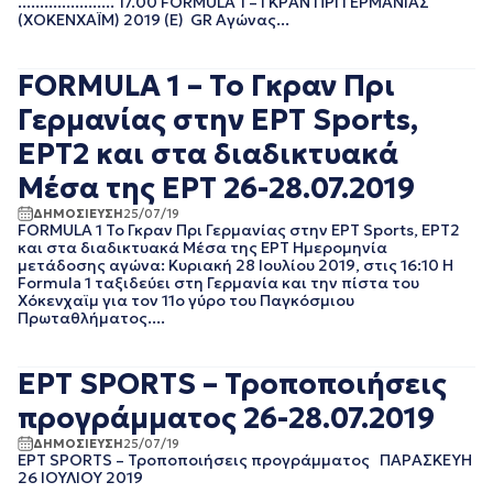
...................... 17.00 FORMULA 1 – ΓΚΡΑΝ ΠΡΙ ΓΕΡΜΑΝΙΑΣ
(XΟΚΕΝΧΑΪΜ) 2019 (Ε) GR Αγώνας...
EΡΤNEWS
ΜΑΙΟΣ 2025
ΓΕΝΙΚΗ
ΑΠΡΙΛΙΟΣ 2025
ΓΡΑΦΕΙΟ ΤΥΠΟΥ
ΜΑΡΤΙΟΣ 2025
FORMULA 1 – Το Γκραν Πρι
ΕΡΤ
ΦΕΒΡΟΥΑΡΙΟΣ 2025
ΚΙΝΗΜΑΤΟΓΡΑΦΙΚΕΣ
Γερμανίας στην ΕΡΤ Sports,
ΟΚΤΩΒΡΙΟΣ 2024
ΤΑΙΝΙΕΣ
ΣΕΠΤΕΜΒΡΙΟΣ 2024
ΠΟΛΙΤΙΚΗ
ΕΡΤ2 και στα διαδικτυακά
ΑΥΓΟΥΣΤΟΣ 2024
ΠΟΛΙΤΙΣΜΟΣ
Μέσα της ΕΡΤ 26-28.07.2019
ΙΟΥΛΙΟΣ 2024
ΡΑΔΙΟΦΩΝΟ
ΙΟΥΝΙΟΣ 2024
ΤΗΛΕΟΡΑΣΗ
ΔΗΜΟΣΙΕΥΣΗ
25/07/19
ΜΑΙΟΣ 2024
FORMULA 1 Το Γκραν Πρι Γερμανίας στην ΕΡΤ Sports, ΕΡΤ2
και στα διαδικτυακά Μέσα της ΕΡΤ Ημερομηνία
ΜΑΡΤΙΟΣ 2024
μετάδοσης αγώνα: Κυριακή 28 Ιουλίου 2019, στις 16:10 H
ΦΕΒΡΟΥΑΡΙΟΣ 2024
Formula 1 ταξιδεύει στη Γερμανία και την πίστα του
ΝΟΕΜΒΡΙΟΣ 2023
Χόκενχαϊμ για τον 11ο γύρο του Παγκόσμιου
Πρωταθλήματος....
ΟΚΤΩΒΡΙΟΣ 2023
ΑΥΓΟΥΣΤΟΣ 2023
ΙΟΥΛΙΟΣ 2023
ΕΡΤ SPORTS – Τροποποιήσεις
ΙΟΥΝΙΟΣ 2023
προγράμματος 26-28.07.2019
ΑΠΡΙΛΙΟΣ 2023
ΜΑΡΤΙΟΣ 2023
ΔΗΜΟΣΙΕΥΣΗ
25/07/19
ΦΕΒΡΟΥΑΡΙΟΣ 2023
ΕΡΤ SPORTS – Τροποποιήσεις προγράμματος ΠΑΡΑΣΚΕΥΗ
26 ΙΟΥΛΙΟΥ 2019
ΙΑΝΟΥΑΡΙΟΣ 2023