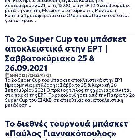
ERTFLIX Ημερ. μετάδοσης αγώνα: Κυριακή 26
Σεπτεμβρίου 2021, στις 15:00, στην ΕΡΤ2 Δύο εβδομάδες
EΡΤNEWS
ΜΑΙΟΣ 2025
μετά τη νίκη της McLaren στο πάρκο της Μόντσα, η
ΓΕΝΙΚΗ
ΑΠΡΙΛΙΟΣ 2025
Formula 1 μεταφέρεται στο Ολυμπιακό Πάρκο του Σότσι
ΓΡΑΦΕΙΟ ΤΥΠΟΥ
ΜΑΡΤΙΟΣ 2025
για το Γκραν...
ΕΡΤ
ΦΕΒΡΟΥΑΡΙΟΣ 2025
ΚΙΝΗΜΑΤΟΓΡΑΦΙΚΕΣ
ΟΚΤΩΒΡΙΟΣ 2024
ΤΑΙΝΙΕΣ
Το 2ο Super Cup του μπάσκετ
ΣΕΠΤΕΜΒΡΙΟΣ 2024
ΠΟΛΙΤΙΚΗ
ΑΥΓΟΥΣΤΟΣ 2024
αποκλειστικά στην ΕΡΤ |
ΠΟΛΙΤΙΣΜΟΣ
ΙΟΥΛΙΟΣ 2024
ΡΑΔΙΟΦΩΝΟ
Σαββατοκύριακο 25 &
ΙΟΥΝΙΟΣ 2024
ΤΗΛΕΟΡΑΣΗ
ΜΑΙΟΣ 2024
26.09.2021
ΜΑΡΤΙΟΣ 2024
ΔΗΜΟΣΙΕΥΣΗ
22/09/21
ΦΕΒΡΟΥΑΡΙΟΣ 2024
Το 2ο Super Cup του μπάσκετ αποκλειστικά στην ΕΡΤ
ΝΟΕΜΒΡΙΟΣ 2023
Ημερομηνία μετάδοσης: Σάββατο 25 & Κυριακή 26
Σεπτεμβρίου 2021 Ο πρώτος τίτλος της χρονιάς κρίνεται
ΟΚΤΩΒΡΙΟΣ 2023
στο παρκέ της ΕΡΤ. Παρακολουθήστε από την Πάτρα το 2ο
ΑΥΓΟΥΣΤΟΣ 2023
Super Cup του ΕΣΑΚΕ, σε απευθείας και αποκλειστική
ΙΟΥΛΙΟΣ 2023
μετάδοση...
ΙΟΥΝΙΟΣ 2023
ΑΠΡΙΛΙΟΣ 2023
Το διεθνές τουρνουά μπάσκετ
ΜΑΡΤΙΟΣ 2023
ΦΕΒΡΟΥΑΡΙΟΣ 2023
«Παύλος Γιαννακόπουλος»
ΙΑΝΟΥΑΡΙΟΣ 2023