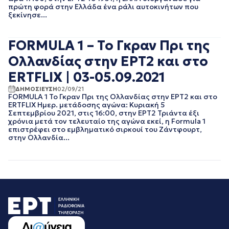
πρώτη φορά στην Ελλάδα ένα ράλι αυτοκινήτων που
ΜΑΡΤΙΟΣ 2019
ξεκίνησε...
ΦΕΒΡΟΥΑΡΙΟΣ 2019
ΙΑΝΟΥΑΡΙΟΣ 2019
ΝΟΕΜΒΡΙΟΣ 2018
FORMULA 1 – Το Γκραν Πρι της
ΟΚΤΩΒΡΙΟΣ 2018
Ολλανδίας στην ΕΡΤ2 και στο
ΣΕΠΤΕΜΒΡΙΟΣ 2018
ERTFLIX | 03-05.09.2021
ΑΥΓΟΥΣΤΟΣ 2018
ΙΟΥΛΙΟΣ 2018
ΔΗΜΟΣΙΕΥΣΗ
02/09/21
ΙΟΥΝΙΟΣ 2018
FORMULA 1 Το Γκραν Πρι της Ολλανδίας στην ΕΡΤ2 και στο
ERTFLIX Ημερ. μετάδοσης αγώνα: Κυριακή 5
ΜΑΙΟΣ 2018
Σεπτεμβρίου 2021, στις 16:00, στην ΕΡΤ2 Τριάντα έξι
ΑΠΡΙΛΙΟΣ 2018
χρόνια μετά τον τελευταίο της αγώνα εκεί, η Formula 1
ΜΑΡΤΙΟΣ 2018
επιστρέφει στο εμβληματικό σιρκουί του Ζάντφουρτ,
στην Ολλανδία...
ΦΕΒΡΟΥΑΡΙΟΣ 2018
ΙΑΝΟΥΑΡΙΟΣ 2018
ΔΕΚΕΜΒΡΙΟΣ 2017
ΝΟΕΜΒΡΙΟΣ 2017
ΟΚΤΩΒΡΙΟΣ 2017
ΣΕΠΤΕΜΒΡΙΟΣ 2017
ΑΥΓΟΥΣΤΟΣ 2017
ΙΟΥΛΙΟΣ 2017
ΙΟΥΝΙΟΣ 2017