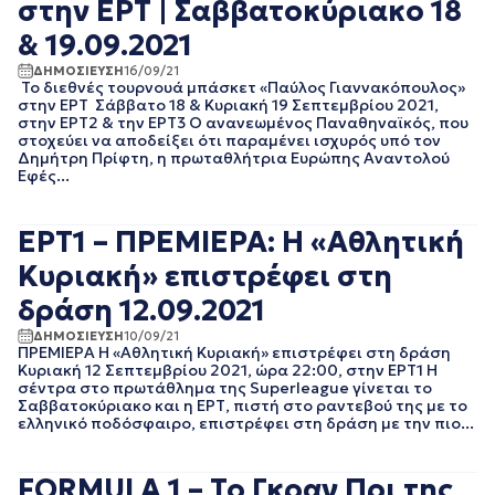
στην ΕΡΤ | Σαββατοκύριακο 18
ΝΟΕΜΒΡΙΟΣ 2022
ΟΚΤΩΒΡΙΟΣ 2022
& 19.09.2021
ΣΕΠΤΕΜΒΡΙΟΣ 2022
ΔΗΜΟΣΙΕΥΣΗ
16/09/21
ΑΥΓΟΥΣΤΟΣ 2022
Το διεθνές τουρνουά μπάσκετ «Παύλος Γιαννακόπουλος»
στην ΕΡΤ Σάββατο 18 & Κυριακή 19 Σεπτεμβρίου 2021,
ΙΟΥΛΙΟΣ 2022
στην ΕΡΤ2 & την ΕΡΤ3 Ο ανανεωμένος Παναθηναϊκός, που
ΙΟΥΝΙΟΣ 2022
στοχεύει να αποδείξει ότι παραμένει ισχυρός υπό τον
ΜΑΙΟΣ 2022
Δημήτρη Πρίφτη, η πρωταθλήτρια Ευρώπης Αναντολού
ΑΠΡΙΛΙΟΣ 2022
Εφές...
ΜΑΡΤΙΟΣ 2022
ΙΑΝΟΥΑΡΙΟΣ 2022
ΕΡΤ1 – ΠΡΕΜΙΕΡΑ: Η «Αθλητική
ΔΕΚΕΜΒΡΙΟΣ 2021
ΝΟΕΜΒΡΙΟΣ 2021
Κυριακή» επιστρέφει στη
ΟΚΤΩΒΡΙΟΣ 2021
δράση 12.09.2021
ΣΕΠΤΕΜΒΡΙΟΣ 2021
ΑΥΓΟΥΣΤΟΣ 2021
ΔΗΜΟΣΙΕΥΣΗ
10/09/21
ΠΡΕΜΙΕΡΑ Η «Αθλητική Κυριακή» επιστρέφει στη δράση
ΙΟΥΛΙΟΣ 2021
Κυριακή 12 Σεπτεμβρίου 2021, ώρα 22:00, στην ΕΡΤ1 Η
ΙΟΥΝΙΟΣ 2021
σέντρα στο πρωτάθλημα της Superleague γίνεται το
Σαββατοκύριακο και η ΕΡΤ, πιστή στο ραντεβού της με το
ΜΑΙΟΣ 2021
ελληνικό ποδόσφαιρο, επιστρέφει στη δράση με την πιο...
ΑΠΡΙΛΙΟΣ 2021
ΜΑΡΤΙΟΣ 2021
ΦΕΒΡΟΥΑΡΙΟΣ 2021
FORMULA 1 – Το Γκραν Πρι της