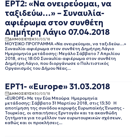
ΕΡΤ2: «Να ονειρεύομαι, να
ΑΠΡΙΛΙΟΣ 2018
ταξιδεύω…» – Συναυλία-
ΜΑΡΤΙΟΣ 2018
ΦΕΒΡΟΥΑΡΙΟΣ 2018
αφιέρωμα στον συνθέτη
ΙΑΝΟΥΑΡΙΟΣ 2018
Δημήτρη Λάγιο 07.04.2018
ΔΕΚΕΜΒΡΙΟΣ 2017
ΝΟΕΜΒΡΙΟΣ 2017
ΔΗΜΟΣΙΕΥΣΗ
30/03/18
ΟΚΤΩΒΡΙΟΣ 2017
ΜΟΥΣΙΚΟ ΠΡΟΓΡΑΜΜΑ «Να ονειρεύομαι, να ταξιδεύω…»
Συναυλία-αφιέρωμα στον συνθέτη Δημήτρη Λάγιο
ΣΕΠΤΕΜΒΡΙΟΣ 2017
Ημερομηνία μετάδοσης: Μεγάλο Σάββατο 7 Απριλίου
ΑΥΓΟΥΣΤΟΣ 2017
2018, στις 18:00 Συναυλία-αφιέρωμα στον συνθέτη
ΙΟΥΛΙΟΣ 2017
Δημήτρη Λάγιο, που διοργάνωσε ο Πολιτιστικός
Οργανισμός του Δήμου Νέας...
ΙΟΥΝΙΟΣ 2017
ΜΑΙΟΣ 2017
ΑΠΡΙΛΙΟΣ 2017
ΕΡΤ1- «Europe» 31.03.2018
ΜΑΡΤΙΟΣ 2017
ΔΗΜΟΣΙΕΥΣΗ
30/03/18
ΦΕΒΡΟΥΑΡΙΟΣ 2017
«EUROPE» Με την Εύα Μπούρα Ημερομηνία
ΙΑΝΟΥΑΡΙΟΣ 2017
μετάδοσης: Σάββατο 31 Μαρτίου 2018, στις 13:30 Η
ΔΕΚΕΜΒΡΙΟΣ 2016
αποτίμηση της συνόδου κορυφής Ευρωπαϊκής Ένωσης -
Τουρκίας, οι απαιτήσεις Ερντογάν και τα ακανθώδη
ΝΟΕΜΒΡΙΟΣ 2016
ζητήματα για το μέλλον των ευρωτουρκικών σχέσεων,
ΟΚΤΩΒΡΙΟΣ 2016
καθώς και οι προκλήσεις...
ΣΕΠΤΕΜΒΡΙΟΣ 2016
ΑΥΓΟΥΣΤΟΣ 2016