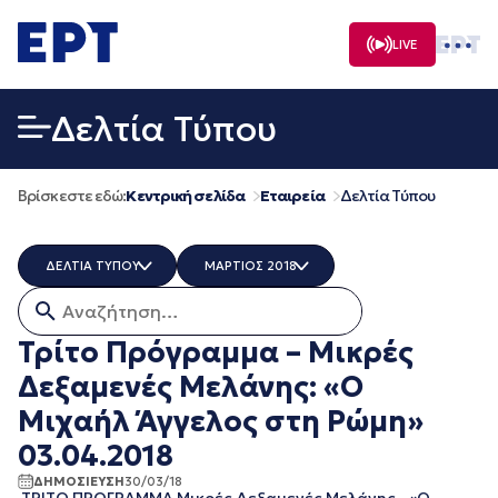
Μετάβαση
σε
LIVE
περιεχόμενο
Δελτία Τύπου
Βρίσκεστε εδώ:
Κεντρική σελίδα
Εταιρεία
Δελτία Τύπου
ΔΕΛΤΙΑ ΤΥΠΟΥ
ΜΑΡΤΙΟΣ 2018
Αναζήτηση για:
ERT COSMOS
ΟΛΑ
ERTECHO
ΜΑΡΤΙΟΣ 2026
Τρίτο Πρόγραμμα – Μικρές
ERTFLIX
ΔΕΚΕΜΒΡΙΟΣ 2025
Δεξαμενές Μελάνης: «Ο
EUROVISION - EBU
ΝΟΕΜΒΡΙΟΣ 2025
EΡΤ1
ΟΚΤΩΒΡΙΟΣ 2025
Μιχαήλ Άγγελος στη Ρώμη»
EΡΤ2 ΣΠΟΡ
ΣΕΠΤΕΜΒΡΙΟΣ 2025
03.04.2018
EΡΤ3
ΑΥΓΟΥΣΤΟΣ 2025
EΡΤNEWS
ΙΟΥΛΙΟΣ 2025
ΔΗΜΟΣΙΕΥΣΗ
30/03/18