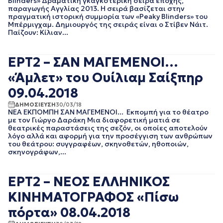
Blinders» Δραματική γκαγκστερική σειρά εποχής,
ΑΥΓΟΥΣΤΟΣ 2023
παραγωγής Αγγλίας 2013. Η σειρά βασίζεται στην
πραγματική ιστορική συμμορία των «Peaky Blinders» του
ΙΟΥΛΙΟΣ 2023
Μπέρμιγχαμ. Δημιουργός της σειράς είναι ο Στίβεν Νάιτ.
ΙΟΥΝΙΟΣ 2023
Παίζουν: Κίλιαν...
ΜΑΙΟΣ 2023
ΑΠΡΙΛΙΟΣ 2023
ΕΡΤ2 – ΣΑΝ ΜΑΓΕΜΕΝΟΙ…
ΜΑΡΤΙΟΣ 2023
ΦΕΒΡΟΥΑΡΙΟΣ 2023
«Άμλετ» του Ουίλιαμ Σαίξπηρ
ΙΑΝΟΥΑΡΙΟΣ 2023
09.04.2018
ΔΕΚΕΜΒΡΙΟΣ 2022
ΝΟΕΜΒΡΙΟΣ 2022
ΔΗΜΟΣΙΕΥΣΗ
30/03/18
ΝΕΑ ΕΚΠΟΜΠΗ ΣΑΝ ΜΑΓΕΜΕΝΟΙ... Εκπομπή για το θέατρο
ΟΚΤΩΒΡΙΟΣ 2022
με τον Γιώργο Δαράκη Μια διαφορετική ματιά σε
ΣΕΠΤΕΜΒΡΙΟΣ 2022
θεατρικές παραστάσεις της σεζόν, οι οποίες αποτελούν
ΑΥΓΟΥΣΤΟΣ 2022
λόγο αλλά και αφορμή για την προσέγγιση των ανθρώπων
του θεάτρου: συγγραφέων, σκηνοθετών, ηθοποιών,
ΙΟΥΛΙΟΣ 2022
σκηνογράφων,...
ΙΟΥΝΙΟΣ 2022
ΜΑΙΟΣ 2022
ΑΠΡΙΛΙΟΣ 2022
ΕΡΤ2 – ΝΕΟΣ ΕΛΛΗΝΙΚΟΣ
ΜΑΡΤΙΟΣ 2022
ΚΙΝΗΜΑΤΟΓΡΑΦΟΣ «Πίσω
ΦΕΒΡΟΥΑΡΙΟΣ 2022
ΙΑΝΟΥΑΡΙΟΣ 2022
πόρτα» 08.04.2018
ΔΕΚΕΜΒΡΙΟΣ 2021