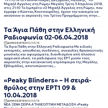
ΤΡΙΤΟ ΠΡΟΓΡΑΜΜΑ Μικρές Δεξαμενές Μελάνης «Ο
ΑΘΛΗΤΙΚΑ
ΙΟΥΝΙΟΣ 2025
Μιχαήλ Άγγελος στη Ρώμη» Μεγάλη Τρίτη 3 Απριλίου 2018,
ΓΕΝΙΚΗ
ΜΑΙΟΣ 2025
στις 21:10 Το λιμπρέτο «Ο Μιχαήλ Άγγελος στη Ρώμη», που
ΓΡΑΦΕΙΟ ΤΥΠΟΥ
ΑΠΡΙΛΙΟΣ 2025
έγραψε ο Κώστας Κουτσουρέλης, έχουν την ευκαιρία να
ΕΡΤ
ακούσουν οι ακροατές του Τρίτου Προγράμματος στην...
ΜΑΡΤΙΟΣ 2025
ΚΙΝΗΜΑΤΟΓΡΑΦΙΚΕΣ
ΦΕΒΡΟΥΑΡΙΟΣ 2025
ΤΑΙΝΙΕΣ
ΙΑΝΟΥΑΡΙΟΣ 2025
ΠΟΛΙΤΙΚΗ
Τα Άγια Πάθη στην Ελληνική
ΔΕΚΕΜΒΡΙΟΣ 2024
ΠΟΛΙΤΙΣΜΟΣ
Ραδιοφωνία 02-06.04.2018
ΝΟΕΜΒΡΙΟΣ 2024
ΡΑΔΙΟΦΩΝΟ
ΟΚΤΩΒΡΙΟΣ 2024
ΤΗΛΕΟΡΑΣΗ
ΔΗΜΟΣΙΕΥΣΗ
30/03/18
ΣΕΠΤΕΜΒΡΙΟΣ 2024
Τα Άγια Πάθη στην Ελληνική Ραδιοφωνία Με ειδικές
εκπομπές, απευθείας συνδέσεις, συναυλίες θρησκευτικής
ΑΥΓΟΥΣΤΟΣ 2024
μουσικής και αφιερώματα, διανθισμένα από πλούσιο
ΙΟΥΛΙΟΣ 2024
αρχειακό υλικό, τα ραδιόφωνα της ΕΡΤ μυούν τους
ΙΟΥΝΙΟΣ 2024
ακροατές στην κατανυκτική ατμόσφαιρα της Μεγάλης
Εβδομάδας, αποτυπώνοντας...
ΜΑΙΟΣ 2024
ΑΠΡΙΛΙΟΣ 2024
ΜΑΡΤΙΟΣ 2024
«Peaky Blinders» – Η σειρά-
ΦΕΒΡΟΥΑΡΙΟΣ 2024
θρύλος στην ΕΡΤ1 09 &
ΙΑΝΟΥΑΡΙΟΣ 2024
ΔΕΚΕΜΒΡΙΟΣ 2023
10.04.2018
ΝΟΕΜΒΡΙΟΣ 2023
ΔΗΜΟΣΙΕΥΣΗ
30/03/18
ΟΚΤΩΒΡΙΟΣ 2023
ΝΕΑ ΞΕΝΗ ΣΕΙΡΑ Α΄ ΤΗΛΕΟΠΤΙΚΗ ΜΕΤΑΔΟΣΗ «Peaky
ΣΕΠΤΕΜΒΡΙΟΣ 2023