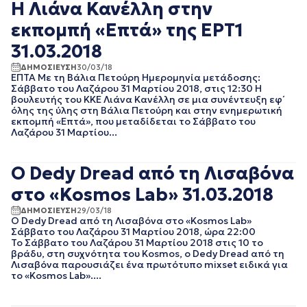
Η Λιάνα Κανέλλη στην
ΙΟΥΛΙΟΣ 2016
ΙΟΥΝΙΟΣ 2016
εκπομπή «Επτά» της ΕΡΤ1
ΟΚΤΩΒΡΙΟΣ 2015
31.03.2018
ΔΗΜΟΣΙΕΥΣΗ
30/03/18
ΕΠΤΑ Με τη Βάλια Πετούρη Ημερομηνία μετάδοσης:
Σάββατο του Λαζάρου 31 Μαρτίου 2018, στις 12:30 Η
βουλευτής του ΚΚΕ Λιάνα Κανέλλη σε μια συνέντευξη εφ΄
όλης της ύλης στη Βάλια Πετούρη και στην ενημερωτική
εκπομπή «Επτά», που μεταδίδεται το Σάββατο του
Λαζάρου 31 Μαρτίου...
O Dedy Dread από τη Λισαβόνα
στο «Kosmos Lab» 31.03.2018
ΔΗΜΟΣΙΕΥΣΗ
29/03/18
O Dedy Dread από τη Λισαβόνα στο «Kosmos Lab»
Σάββατο του Λαζάρου 31 Μαρτίου 2018, ώρα 22:00
Το Σάββατο του Λαζάρου 31 Μαρτίου 2018 στις 10 το
βράδυ, στη συχνότητα του Kosmos, ο Dedy Dread από τη
Λισαβόνα παρουσιάζει ένα πρωτότυπο mixset ειδικά για
το «Kosmos Lab»....