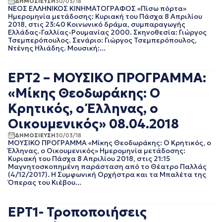
ΔΗΜΟΣΙΕΥΣΗ
30/03/18
ΝΟΕΜΒΡΙΟΣ 2021
ΝΕΟΣ ΕΛΛΗΝΙΚΟΣ ΚΙΝΗΜΑΤΟΓΡΑΦΟΣ «Πίσω πόρτα»
ΟΚΤΩΒΡΙΟΣ 2021
Ημερομηνία μετάδοσης: Κυριακή του Πάσχα 8 Απριλίου
2018, στις 23:40 Κοινωνικό δράμα, συμπαραγωγής
ΣΕΠΤΕΜΒΡΙΟΣ 2021
Ελλάδας-Γαλλίας-Ρουμανίας 2000. Σκηνοθεσία: Γιώργος
ΑΥΓΟΥΣΤΟΣ 2021
Τσεμπερόπουλος. Σενάριο: Γιώργος Τσεμπερόπουλος,
ΙΟΥΛΙΟΣ 2021
Ντένης Ηλιάδης. Μουσική:...
ΙΟΥΝΙΟΣ 2021
ΜΑΙΟΣ 2021
ΕΡΤ2 – ΜΟΥΣΙΚΟ ΠΡΟΓΡΑΜΜΑ:
ΑΠΡΙΛΙΟΣ 2021
ΜΑΡΤΙΟΣ 2021
«Μίκης Θεοδωράκης: Ο
ΦΕΒΡΟΥΑΡΙΟΣ 2021
Κρητικός, o Έλληνας, ο
ΙΑΝΟΥΑΡΙΟΣ 2021
ΔΕΚΕΜΒΡΙΟΣ 2020
Οικουμενικός» 08.04.2018
ΝΟΕΜΒΡΙΟΣ 2020
ΔΗΜΟΣΙΕΥΣΗ
30/03/18
ΟΚΤΩΒΡΙΟΣ 2020
ΜΟΥΣΙΚΟ ΠΡΟΓΡΑΜΜΑ «Μίκης Θεοδωράκης: Ο Κρητικός, o
ΣΕΠΤΕΜΒΡΙΟΣ 2020
Έλληνας, ο Οικουμενικός» Ημερομηνία μετάδοσης:
Κυριακή του Πάσχα 8 Απριλίου 2018, στις 21:15
ΑΥΓΟΥΣΤΟΣ 2020
Μαγνητοσκοπημένη παράσταση από το Θέατρο Παλλάς
ΙΟΥΛΙΟΣ 2020
(4/12/2017). Η Συμφωνική Ορχήστρα και τα Μπαλέτα της
ΙΟΥΝΙΟΣ 2020
Όπερας του Κιέβου...
ΜΑΙΟΣ 2020
ΑΠΡΙΛΙΟΣ 2020
ΕΡΤ1- Τροποποιήσεις
ΜΑΡΤΙΟΣ 2020