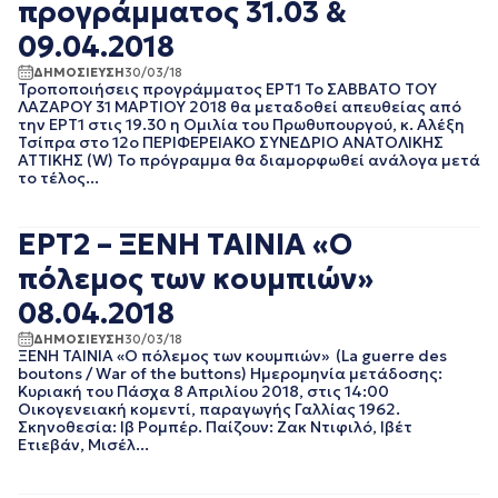
ΦΕΒΡΟΥΑΡΙΟΣ 2020
προγράμματος 31.03 &
ΙΑΝΟΥΑΡΙΟΣ 2020
09.04.2018
ΔΕΚΕΜΒΡΙΟΣ 2019
ΝΟΕΜΒΡΙΟΣ 2019
ΔΗΜΟΣΙΕΥΣΗ
30/03/18
Τροποποιήσεις προγράμματος ΕΡΤ1 Το ΣΑΒΒΑΤΟ ΤΟΥ
ΟΚΤΩΒΡΙΟΣ 2019
ΛΑΖΑΡΟΥ 31 ΜΑΡΤΙΟΥ 2018 θα μεταδοθεί απευθείας από
ΣΕΠΤΕΜΒΡΙΟΣ 2019
την ΕΡΤ1 στις 19.30 η Ομιλία του Πρωθυπουργού, κ. Αλέξη
Τσίπρα στο 12ο ΠΕΡΙΦΕΡΕΙΑΚΟ ΣΥΝΕΔΡΙΟ ΑΝΑΤΟΛΙΚΗΣ
ΑΥΓΟΥΣΤΟΣ 2019
ΑΤΤΙΚΗΣ (W) Το πρόγραμμα θα διαμορφωθεί ανάλογα μετά
ΙΟΥΛΙΟΣ 2019
το τέλος...
ΙΟΥΝΙΟΣ 2019
ΜΑΙΟΣ 2019
ΑΠΡΙΛΙΟΣ 2019
ΕΡΤ2 – ΞΕΝΗ ΤΑΙΝΙΑ «Ο
ΜΑΡΤΙΟΣ 2019
πόλεμος των κουμπιών»
ΦΕΒΡΟΥΑΡΙΟΣ 2019
08.04.2018
ΙΑΝΟΥΑΡΙΟΣ 2019
ΔΕΚΕΜΒΡΙΟΣ 2018
ΔΗΜΟΣΙΕΥΣΗ
30/03/18
ΝΟΕΜΒΡΙΟΣ 2018
ΞΕΝΗ ΤΑΙΝΙΑ «Ο πόλεμος των κουμπιών» (La guerre des
boutons / War of the buttons) Ημερομηνία μετάδοσης:
ΟΚΤΩΒΡΙΟΣ 2018
Κυριακή του Πάσχα 8 Απριλίου 2018, στις 14:00
ΣΕΠΤΕΜΒΡΙΟΣ 2018
Οικογενειακή κομεντί, παραγωγής Γαλλίας 1962.
ΑΥΓΟΥΣΤΟΣ 2018
Σκηνοθεσία: Ιβ Ρομπέρ. Παίζουν: Ζακ Ντιφιλό, Ιβέτ
Ετιεβάν, Μισέλ...
ΙΟΥΛΙΟΣ 2018
ΙΟΥΝΙΟΣ 2018
ΜΑΙΟΣ 2018