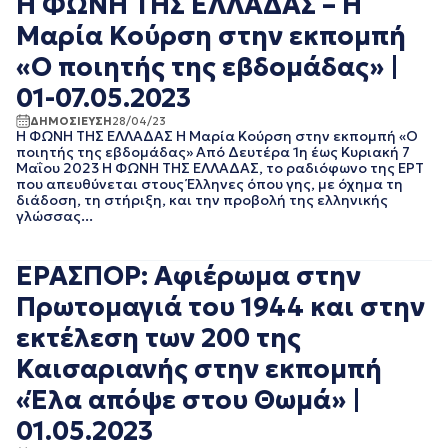
Η ΦΩΝΗ ΤΗΣ ΕΛΛΑΔΑΣ – Η
ΑΠΡΙΛΙΟΣ 2018
Μαρία Κούρση στην εκπομπή
ΜΑΡΤΙΟΣ 2018
ΦΕΒΡΟΥΑΡΙΟΣ 2018
«Ο ποιητής της εβδομάδας» |
ΙΑΝΟΥΑΡΙΟΣ 2018
01-07.05.2023
ΔΕΚΕΜΒΡΙΟΣ 2017
ΝΟΕΜΒΡΙΟΣ 2017
ΔΗΜΟΣΙΕΥΣΗ
28/04/23
Η ΦΩΝΗ ΤΗΣ ΕΛΛΑΔΑΣ Η Μαρία Κούρση στην εκπομπή «Ο
ΟΚΤΩΒΡΙΟΣ 2017
ποιητής της εβδομάδας» Από Δευτέρα 1η έως Κυριακή 7
ΣΕΠΤΕΜΒΡΙΟΣ 2017
Μαΐου 2023 Η ΦΩΝΗ ΤΗΣ ΕΛΛΑΔΑΣ, το ραδιόφωνο της ΕΡΤ
που απευθύνεται στους Έλληνες όπου γης, με όχημα τη
ΑΥΓΟΥΣΤΟΣ 2017
διάδοση, τη στήριξη, και την προβολή της ελληνικής
ΙΟΥΛΙΟΣ 2017
γλώσσας...
ΙΟΥΝΙΟΣ 2017
ΜΑΙΟΣ 2017
ΑΠΡΙΛΙΟΣ 2017
ΕΡΑΣΠΟΡ: Αφιέρωμα στην
ΜΑΡΤΙΟΣ 2017
Πρωτομαγιά του 1944 και στην
ΦΕΒΡΟΥΑΡΙΟΣ 2017
εκτέλεση των 200 της
ΙΑΝΟΥΑΡΙΟΣ 2017
ΔΕΚΕΜΒΡΙΟΣ 2016
Καισαριανής στην εκπομπή
ΝΟΕΜΒΡΙΟΣ 2016
«Έλα απόψε στου Θωμά» |
ΟΚΤΩΒΡΙΟΣ 2016
ΣΕΠΤΕΜΒΡΙΟΣ 2016
01.05.2023
ΑΥΓΟΥΣΤΟΣ 2016