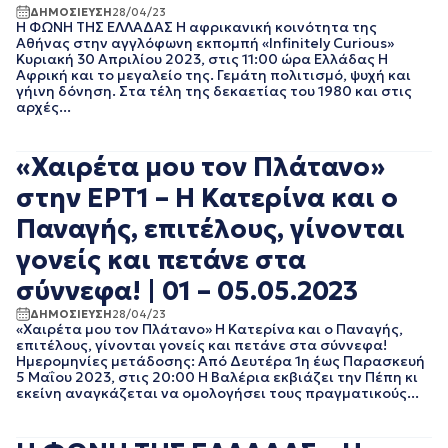
ΦΕΒΡΟΥΑΡΙΟΣ 2020
ΔΗΜΟΣΙΕΥΣΗ
28/04/23
ΙΑΝΟΥΑΡΙΟΣ 2020
Η ΦΩΝΗ ΤΗΣ ΕΛΛΑΔΑΣ Η αφρικανική κοινότητα της
Αθήνας στην αγγλόφωνη εκπομπή «Infinitely Curious»
ΔΕΚΕΜΒΡΙΟΣ 2019
Κυριακή 30 Απριλίου 2023, στις 11:00 ώρα Ελλάδας Η
ΝΟΕΜΒΡΙΟΣ 2019
Αφρική και το μεγαλείο της. Γεμάτη πολιτισμό, ψυχή και
ΟΚΤΩΒΡΙΟΣ 2019
γήινη δόνηση. Στα τέλη της δεκαετίας του 1980 και στις
αρχές...
ΣΕΠΤΕΜΒΡΙΟΣ 2019
ΑΥΓΟΥΣΤΟΣ 2019
ΙΟΥΛΙΟΣ 2019
«Χαιρέτα μου τον Πλάτανο»
ΙΟΥΝΙΟΣ 2019
στην ΕΡΤ1 – Η Κατερίνα και ο
ΜΑΙΟΣ 2019
ΑΠΡΙΛΙΟΣ 2019
Παναγής, επιτέλους, γίνονται
ΜΑΡΤΙΟΣ 2019
γονείς και πετάνε στα
ΦΕΒΡΟΥΑΡΙΟΣ 2019
ΙΑΝΟΥΑΡΙΟΣ 2019
σύννεφα! | 01 – 05.05.2023
ΔΕΚΕΜΒΡΙΟΣ 2018
ΔΗΜΟΣΙΕΥΣΗ
28/04/23
ΝΟΕΜΒΡΙΟΣ 2018
«Χαιρέτα μου τον Πλάτανο» Η Κατερίνα και ο Παναγής,
ΟΚΤΩΒΡΙΟΣ 2018
επιτέλους, γίνονται γονείς και πετάνε στα σύννεφα!
ΣΕΠΤΕΜΒΡΙΟΣ 2018
Ημερομηνίες μετάδοσης: Από Δευτέρα 1η έως Παρασκευή
5 Μαΐου 2023, στις 20:00 Η Βαλέρια εκβιάζει την Πέπη κι
ΑΥΓΟΥΣΤΟΣ 2018
εκείνη αναγκάζεται να ομολογήσει τους πραγματικούς...
ΙΟΥΛΙΟΣ 2018
ΙΟΥΝΙΟΣ 2018
ΜΑΙΟΣ 2018