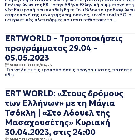
Ραδιοφώνων της ΕΒU στην Αθήνα Ελληνική συμμετοχή στη
ΑΥΓΟΥΣΤΟΣ 2023
νέα Επιτροπή που αναδείχθηκε Το μέλλον του ραδιοφώνου
ΙΟΥΛΙΟΣ 2023
στην εποχή της τεχνητής νοημοσύνης, το νέο τοπίο 5G, οι
ΙΟΥΝΙΟΣ 2023
ιντερνετικές πλατφόρμες που αντικαθιστούν τα...
ΜΑΙΟΣ 2023
ΑΠΡΙΛΙΟΣ 2023
ERTWORLD – Τροποποιήσεις
ΜΑΡΤΙΟΣ 2023
ΦΕΒΡΟΥΑΡΙΟΣ 2023
προγράμματος 29.04 –
ΙΑΝΟΥΑΡΙΟΣ 2023
05.05.2023
ΔΕΚΕΜΒΡΙΟΣ 2022
ΝΟΕΜΒΡΙΟΣ 2022
ΔΗΜΟΣΙΕΥΣΗ
28/04/23
Για να δείτε τις τροποποιήσεις προγράμματος, πατήστε
ΟΚΤΩΒΡΙΟΣ 2022
εδώ.
ΣΕΠΤΕΜΒΡΙΟΣ 2022
ΑΥΓΟΥΣΤΟΣ 2022
ΙΟΥΛΙΟΣ 2022
ERT WORLD: «Στους δρόμους
ΙΟΥΝΙΟΣ 2022
των Ελλήνων» με τη Μάγια
ΜΑΙΟΣ 2022
ΑΠΡΙΛΙΟΣ 2022
Τσόκλη | «Στο Λόουελ της
ΜΑΡΤΙΟΣ 2022
Μασαχουσέτης» Κυριακή
ΦΕΒΡΟΥΑΡΙΟΣ 2022
ΙΑΝΟΥΑΡΙΟΣ 2022
30.04.2023, στις 24:00
ΔΕΚΕΜΒΡΙΟΣ 2021
ΔΗΜΟΣΙΕΥΣΗ
28/04/23