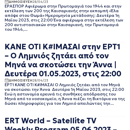
ΔΗΜΟΣΙΕΥΣΗ
28/04/23
ΙΟΥΛΙΟΣ 2016
ΕΡΑΣΠΟΡ Αφιέρωμα στην Πρωτομαγιά του 1944 και στην
ΙΟΥΝΙΟΣ 2016
εκτέλεση των 200 της Καισαριανής στην εκπομπή «Έλα
ΟΚΤΩΒΡΙΟΣ 2015
απόψε στου Θωμά» Ημερομηνία μετάδοσης: Δευτέρα 1η
Μαΐου 2023, στις 22:00 Ένα αφιέρωμα στην εκτέλεση των
200 αντιστασιακών στην Καισαριανή, την Πρωτομαγιά
του 1944,...
ΚΑΝΕ ΟΤΙ Κ#ΙΜΑΣΑΙ στην ΕΡΤ1
– Ο Λημνιός ζητάει από τον
Μηνά να σκοτώσει την Άννα |
Δευτέρα 01.05.2023, στις 22:00
ΔΗΜΟΣΙΕΥΣΗ
28/04/23
ΕΡΤ1 ΚΑΝΕ ΟΤΙ Κ#ΙΜΑΣΑΙ Ο Λημνιός ζητάει από τον Μηνά
να σκοτώσει την Άννα Δευτέρα 1η Μαΐου 2023, στις 22:00
Ενώ η αστυνομία ερευνά τις συνθήκες απόδρασης του
Μηνά από το νοσοκομείο, η Άννα πιέζει τη Βικτόρια να της
δώσει πληροφορίες για τον Λημνιό απειλώντας την...
ERT World – Satellite TV
Weekly Program 05.06.2023 –