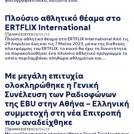
φωτογραφικό υλικό, πατήστε εδώ.
ΑΘΛΗΤΙΚΑ
ΙΟΥΝΙΟΣ 2025
ΓΕΝΙΚΗ
ΜΑΙΟΣ 2025
ΓΡΑΦΕΙΟ ΤΥΠΟΥ
ΑΠΡΙΛΙΟΣ 2025
Πλούσιο αθλητικό θέαμα στο
ΕΡΤ
ΜΑΡΤΙΟΣ 2025
ΚΙΝΗΜΑΤΟΓΡΑΦΙΚΕΣ
ERTFLIX International
ΦΕΒΡΟΥΑΡΙΟΣ 2025
ΤΑΙΝΙΕΣ
ΙΑΝΟΥΑΡΙΟΣ 2025
ΠΟΛΙΤΙΚΗ
ΔΗΜΟΣΙΕΥΣΗ
28/04/23
ΔΕΚΕΜΒΡΙΟΣ 2024
Πλούσιο αθλητικό θέαμα στο ERTFLIX International Από τις
ΠΟΛΙΤΙΣΜΟΣ
29 Απριλίου έως και τις 7 Μαΐου 2023, μέσω της διεθνούς
ΝΟΕΜΒΡΙΟΣ 2024
ΡΑΔΙΟΦΩΝΟ
πλατφόρμας του ERTFLIX, το κοινό θα έχει τη δυνατότητα
ΟΚΤΩΒΡΙΟΣ 2024
ΤΗΛΕΟΡΑΣΗ
να παρακολουθήσει ένα πλούσιο αθλητικό πρόγραμμα το
ΣΕΠΤΕΜΒΡΙΟΣ 2024
οποίο περιλαμβάνει πληθώρα αθλημάτων και...
ΑΥΓΟΥΣΤΟΣ 2024
ΙΟΥΛΙΟΣ 2024
Με μεγάλη επιτυχία
ΙΟΥΝΙΟΣ 2024
ΜΑΙΟΣ 2024
ολοκληρώθηκε η Γενική
ΑΠΡΙΛΙΟΣ 2024
Συνέλευση των Ραδιοφώνων
ΜΑΡΤΙΟΣ 2024
ΦΕΒΡΟΥΑΡΙΟΣ 2024
της ΕΒU στην Αθήνα – Ελληνική
ΙΑΝΟΥΑΡΙΟΣ 2024
συμμετοχή στη νέα Επιτροπή
ΔΕΚΕΜΒΡΙΟΣ 2023
ΝΟΕΜΒΡΙΟΣ 2023
που αναδείχθηκε
ΟΚΤΩΒΡΙΟΣ 2023
ΔΗΜΟΣΙΕΥΣΗ
28/04/23
ΣΕΠΤΕΜΒΡΙΟΣ 2023
Με μεγάλη επιτυχία ολοκληρώθηκε η Γενική Συνέλευση των