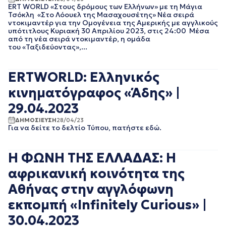
ΝΟΕΜΒΡΙΟΣ 2021
ERT WORLD «Στους δρόμους των Ελλήνων» με τη Μάγια
Τσόκλη «Στο Λόουελ της Μασαχουσέτης» Νέα σειρά
ΟΚΤΩΒΡΙΟΣ 2021
ντοκιμαντέρ για την Ομογένεια της Αμερικής με αγγλικούς
ΣΕΠΤΕΜΒΡΙΟΣ 2021
υπότιτλους Κυριακή 30 Απριλίου 2023, στις 24:00 Μέσα
ΑΥΓΟΥΣΤΟΣ 2021
από τη νέα σειρά ντοκιμαντέρ, η ομάδα
του «Ταξιδεύοντας»,...
ΙΟΥΛΙΟΣ 2021
ΙΟΥΝΙΟΣ 2021
ΜΑΙΟΣ 2021
ERTWORLD: Ελληνικός
ΑΠΡΙΛΙΟΣ 2021
κινηματόγραφος «Άδης» |
ΜΑΡΤΙΟΣ 2021
ΦΕΒΡΟΥΑΡΙΟΣ 2021
29.04.2023
ΙΑΝΟΥΑΡΙΟΣ 2021
ΔΗΜΟΣΙΕΥΣΗ
28/04/23
ΔΕΚΕΜΒΡΙΟΣ 2020
Για να δείτε το δελτίο Τύπου, πατήστε εδώ.
ΝΟΕΜΒΡΙΟΣ 2020
ΟΚΤΩΒΡΙΟΣ 2020
ΣΕΠΤΕΜΒΡΙΟΣ 2020
Η ΦΩΝΗ ΤΗΣ ΕΛΛΑΔΑΣ: Η
ΑΥΓΟΥΣΤΟΣ 2020
αφρικανική κοινότητα της
ΙΟΥΛΙΟΣ 2020
ΙΟΥΝΙΟΣ 2020
Αθήνας στην αγγλόφωνη
ΜΑΙΟΣ 2020
εκπομπή «Infinitely Curious» |
ΑΠΡΙΛΙΟΣ 2020
ΜΑΡΤΙΟΣ 2020
30.04.2023