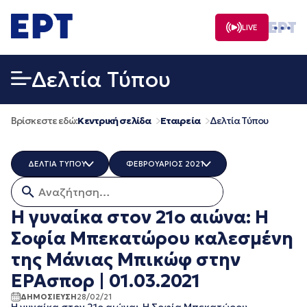
Μετάβαση
σε
LIVE
περιεχόμενο
Δελτία Τύπου
Βρίσκεστε εδώ:
Κεντρική σελίδα
Εταιρεία
Δελτία Τύπου
ΔΕΛΤΙΑ ΤΥΠΟΥ
ΦΕΒΡΟΥΑΡΙΟΣ 2021
Αναζήτηση για:
ERT COSMOS
ΟΛΑ
ERTECHO
ΜΑΡΤΙΟΣ 2026
Η γυναίκα στον 21ο αιώνα: Η
ERTFLIX
ΔΕΚΕΜΒΡΙΟΣ 2025
Σοφία Μπεκατώρου καλεσμένη
EUROVISION - EBU
ΝΟΕΜΒΡΙΟΣ 2025
EΡΤ1
ΟΚΤΩΒΡΙΟΣ 2025
της Μάνιας Μπικώφ στην
EΡΤ2 ΣΠΟΡ
ΣΕΠΤΕΜΒΡΙΟΣ 2025
ΕΡΑσπορ | 01.03.2021
EΡΤ3
ΑΥΓΟΥΣΤΟΣ 2025
EΡΤNEWS
ΙΟΥΛΙΟΣ 2025
ΔΗΜΟΣΙΕΥΣΗ
28/02/21