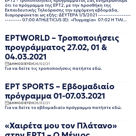
ΕΡΤ2 - Τροποποιήσεις προγράμματος Σας ενημερώνουμε
ΑΥΓΟΥΣΤΟΣ 2023
ότι το πρόγραμμα της ΕΡΤ2, με την προσθήκη της
Εκπαιδευτικής Τηλεόρασης την ερχόμενη εβδομάδα,
ΙΟΥΛΙΟΣ 2023
διαμορφώνεται ως εξής: ΔΕΥΤΕΡΑ 1/3/2021 ------------------
ΙΟΥΝΙΟΣ 2023
--------- 07:00 ATHLETICUS (Ε): «Πυγμαχία» 07:02 Η ΤΙΛΙ...
ΜΑΙΟΣ 2023
ΑΠΡΙΛΙΟΣ 2023
ΕΡΤWORLD – Τροποποιήσεις
ΜΑΡΤΙΟΣ 2023
ΦΕΒΡΟΥΑΡΙΟΣ 2023
προγράμματος 27.02, 01 &
ΙΑΝΟΥΑΡΙΟΣ 2023
04.03.2021
ΔΕΚΕΜΒΡΙΟΣ 2022
ΝΟΕΜΒΡΙΟΣ 2022
ΔΗΜΟΣΙΕΥΣΗ
26/02/21
Για να δείτε τις τροποποιήσεις πατήστε εδώ.
ΟΚΤΩΒΡΙΟΣ 2022
ΣΕΠΤΕΜΒΡΙΟΣ 2022
ΑΥΓΟΥΣΤΟΣ 2022
ΕΡΤ SPORTS – Εβδομαδιαίο
ΙΟΥΛΙΟΣ 2022
πρόγραμμα 01-07.03.2021
ΙΟΥΝΙΟΣ 2022
ΜΑΙΟΣ 2022
ΔΗΜΟΣΙΕΥΣΗ
26/02/21
ΑΠΡΙΛΙΟΣ 2022
Για να δείτε το εβδομαδιαίο πρόγραμμα πατήστε εδώ.
ΜΑΡΤΙΟΣ 2022
ΦΕΒΡΟΥΑΡΙΟΣ 2022
«Χαιρέτα μου τον Πλάτανο»
ΙΑΝΟΥΑΡΙΟΣ 2022
ΔΕΚΕΜΒΡΙΟΣ 2021
στην ΕΡΤ1 – O Μένιος