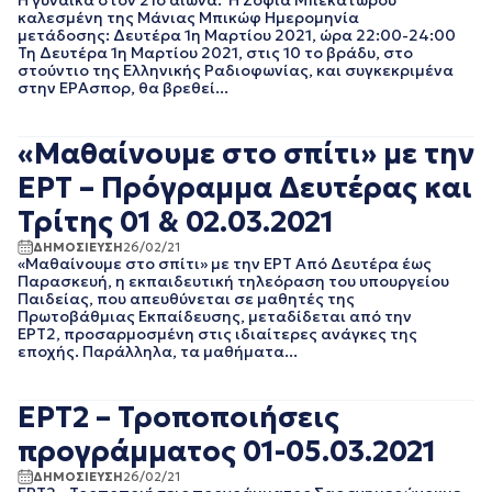
Η γυναίκα στον 21ο αιώνα: Η Σοφία Μπεκατώρου
ΑΘΛΗΤΙΚΑ
ΙΟΥΝΙΟΣ 2025
καλεσμένη της Μάνιας Μπικώφ Ημερομηνία
ΓΕΝΙΚΗ
ΜΑΙΟΣ 2025
μετάδοσης: Δευτέρα 1η Μαρτίου 2021, ώρα 22:00-24:00
ΓΡΑΦΕΙΟ ΤΥΠΟΥ
ΑΠΡΙΛΙΟΣ 2025
Τη Δευτέρα 1η Μαρτίου 2021, στις 10 το βράδυ, στο
ΕΡΤ
στούντιο της Ελληνικής Ραδιοφωνίας, και συγκεκριμένα
ΜΑΡΤΙΟΣ 2025
ΚΙΝΗΜΑΤΟΓΡΑΦΙΚΕΣ
στην ΕΡΑσπορ, θα βρεθεί...
ΦΕΒΡΟΥΑΡΙΟΣ 2025
ΤΑΙΝΙΕΣ
ΙΑΝΟΥΑΡΙΟΣ 2025
ΠΟΛΙΤΙΚΗ
ΔΕΚΕΜΒΡΙΟΣ 2024
«Μαθαίνουμε στο σπίτι» με την
ΠΟΛΙΤΙΣΜΟΣ
ΝΟΕΜΒΡΙΟΣ 2024
ΡΑΔΙΟΦΩΝΟ
ΕΡΤ – Πρόγραμμα Δευτέρας και
ΟΚΤΩΒΡΙΟΣ 2024
ΤΗΛΕΟΡΑΣΗ
ΣΕΠΤΕΜΒΡΙΟΣ 2024
Τρίτης 01 & 02.03.2021
ΑΥΓΟΥΣΤΟΣ 2024
ΔΗΜΟΣΙΕΥΣΗ
26/02/21
ΙΟΥΛΙΟΣ 2024
«Μαθαίνουμε στο σπίτι» με την ΕΡΤ Από Δευτέρα έως
ΙΟΥΝΙΟΣ 2024
Παρασκευή, η εκπαιδευτική τηλεόραση του υπουργείου
Παιδείας, που απευθύνεται σε μαθητές της
ΜΑΙΟΣ 2024
Πρωτοβάθμιας Εκπαίδευσης, μεταδίδεται από την
ΑΠΡΙΛΙΟΣ 2024
ΕΡΤ2, προσαρμοσμένη στις ιδιαίτερες ανάγκες της
ΜΑΡΤΙΟΣ 2024
εποχής. Παράλληλα, τα μαθήματα...
ΦΕΒΡΟΥΑΡΙΟΣ 2024
ΙΑΝΟΥΑΡΙΟΣ 2024
ΕΡΤ2 – Τροποποιήσεις
ΔΕΚΕΜΒΡΙΟΣ 2023
ΝΟΕΜΒΡΙΟΣ 2023
προγράμματος 01-05.03.2021
ΟΚΤΩΒΡΙΟΣ 2023
ΔΗΜΟΣΙΕΥΣΗ
26/02/21
ΣΕΠΤΕΜΒΡΙΟΣ 2023