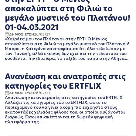
ΝΟΕΜΒΡΙΟΣ 2021
αποκαλύπτει στη Φιλιώ το
ΟΚΤΩΒΡΙΟΣ 2021
ΣΕΠΤΕΜΒΡΙΟΣ 2021
μεγάλο μυστικό του Πλατάνου!
ΑΥΓΟΥΣΤΟΣ 2021
01-04.03.2021
ΙΟΥΛΙΟΣ 2021
ΙΟΥΝΙΟΣ 2021
ΔΗΜΟΣΙΕΥΣΗ
26/02/21
«Χαιρέτα μου τον Πλάτανο» στην ΕΡΤ1 O Μένιος
ΜΑΙΟΣ 2021
αποκαλύπτει στη Φιλιώ το μεγάλο μυστικό του Πλατάνου!
ΑΠΡΙΛΙΟΣ 2021
Μπορεί η Κατερίνα να αποφάσισε ότι όλα τελείωσαν με
τον Παναγή, αλλά εκείνος δεν έχει πει την τελευταία του
ΜΑΡΤΙΟΣ 2021
κουβέντα. Την ίδια ώρα, το ταξίδι του παπά στην Αθήνα...
ΦΕΒΡΟΥΑΡΙΟΣ 2021
ΙΑΝΟΥΑΡΙΟΣ 2021
ΔΕΚΕΜΒΡΙΟΣ 2020
Ανανέωση και ανατροπές στις
ΝΟΕΜΒΡΙΟΣ 2020
κατηγορίες του ERTFLIX
ΟΚΤΩΒΡΙΟΣ 2020
ΣΕΠΤΕΜΒΡΙΟΣ 2020
ΔΗΜΟΣΙΕΥΣΗ
26/02/21
Ανανέωση και ανατροπές στις κατηγορίες του ERTFLIX
ΑΥΓΟΥΣΤΟΣ 2020
Αλλάζει τις κατηγορίες του το ERTFLIX, ώστε το
ΙΟΥΛΙΟΣ 2020
περιεχόμενό του να γίνει ακόμη πιο εύχρηστο στους
ΙΟΥΝΙΟΣ 2020
εκατοντάδες χιλιάδες φίλους του, οι οποίοι αυξάνονται
διαρκώς. Όσοι επισκέπτονται τη δωρεάν ψηφιακή
ΜΑΙΟΣ 2020
πλατφόρμα της...
ΑΠΡΙΛΙΟΣ 2020
ΜΑΡΤΙΟΣ 2020