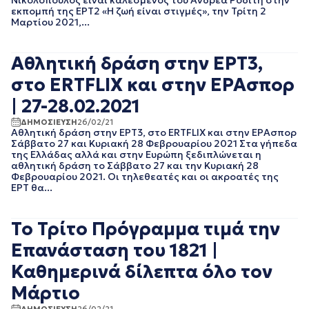
Νικολόπουλος είναι καλεσμένος του Ανδρέα Ροδίτη στην
εκπομπή της ΕΡΤ2 «Η ζωή είναι στιγμές», την Τρίτη 2
ΑΠΡΙΛΙΟΣ 2018
Μαρτίου 2021,...
ΜΑΡΤΙΟΣ 2018
ΦΕΒΡΟΥΑΡΙΟΣ 2018
ΙΑΝΟΥΑΡΙΟΣ 2018
Αθλητική δράση στην ΕΡΤ3,
ΔΕΚΕΜΒΡΙΟΣ 2017
στο ERTFLIX και στην ΕΡΑσπορ
ΝΟΕΜΒΡΙΟΣ 2017
ΟΚΤΩΒΡΙΟΣ 2017
| 27-28.02.2021
ΣΕΠΤΕΜΒΡΙΟΣ 2017
ΔΗΜΟΣΙΕΥΣΗ
26/02/21
ΑΥΓΟΥΣΤΟΣ 2017
Αθλητική δράση στην ΕΡΤ3, στο ERTFLIX και στην ΕΡΑσπορ
ΙΟΥΛΙΟΣ 2017
Σάββατο 27 και Κυριακή 28 Φεβρουαρίου 2021 Στα γήπεδα
της Ελλάδας αλλά και στην Ευρώπη ξεδιπλώνεται η
ΙΟΥΝΙΟΣ 2017
αθλητική δράση το Σάββατο 27 και την Κυριακή 28
ΜΑΙΟΣ 2017
Φεβρουαρίου 2021. Οι τηλεθεατές και οι ακροατές της
ΑΠΡΙΛΙΟΣ 2017
ΕΡΤ θα...
ΜΑΡΤΙΟΣ 2017
ΦΕΒΡΟΥΑΡΙΟΣ 2017
Το Τρίτο Πρόγραμμα τιμά την
ΙΑΝΟΥΑΡΙΟΣ 2017
ΔΕΚΕΜΒΡΙΟΣ 2016
Επανάσταση του 1821 |
ΝΟΕΜΒΡΙΟΣ 2016
Καθημερινά δίλεπτα όλο τον
ΟΚΤΩΒΡΙΟΣ 2016
ΣΕΠΤΕΜΒΡΙΟΣ 2016
Μάρτιο
ΑΥΓΟΥΣΤΟΣ 2016
ΔΗΜΟΣΙΕΥΣΗ
26/02/21