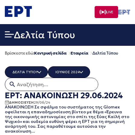
Μετάβαση
σε
LIVE
περιεχόμενο
Δελτία Τύπου
Βρίσκεστε εδώ:
Κεντρική σελίδα
Εταιρεία
Δελτία Τύπου
ΔΕΛΤΙΑ ΤΥΠΟΥ
ΙΟΥΝΙΟΣ 2024
Αναζήτηση για:
ERT COSMOS
ΟΛΑ
ERTECHO
ΜΑΡΤΙΟΣ 2026
ΕΡΤ: ΑΝΑΚΟΙΝΩΣΗ 29.06.2024
ERTFLIX
ΔΕΚΕΜΒΡΙΟΣ 2025
ΔΗΜΟΣΙΕΥΣΗ
29/06/24
EUROVISION - EBU
ΝΟΕΜΒΡΙΟΣ 2025
ΑΝΑΚΟΙΝΩΣΗ Σε σφάλμα του συστήματος της Glomex
EΡΤ1
ΟΚΤΩΒΡΙΟΣ 2025
οφείλεται η επαναδημοσίευση βίντεο με θέμα «Έρευνα
της οικονομικής αστυνομίας στο σπίτι της Εύας Καϊλή στο
EΡΤ2 ΣΠΟΡ
ΣΕΠΤΕΜΒΡΙΟΣ 2025
Ψυχικό» και ουδεμία ευθύνη φέρει η ΕΡΤ για τη σημερινή
EΡΤ3
ΑΥΓΟΥΣΤΟΣ 2025
ανάρτησή του. Σας παραθέτουμε αυτούσια την
EΡΤNEWS
ΙΟΥΛΙΟΣ 2025
ανακοίνωση...