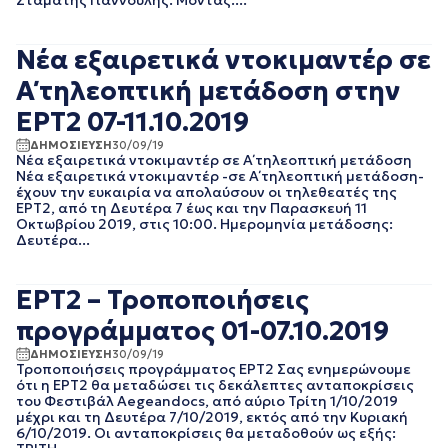
Σταμάτης Γιαννούλης. Μοντάζ:...
ΙΟΥΛΙΟΣ 2016
ΙΟΥΝΙΟΣ 2016
ΟΚΤΩΒΡΙΟΣ 2015
Νέα εξαιρετικά ντοκιμαντέρ σε
Α΄ τηλεοπτική μετάδοση στην
ΕΡΤ2 07-11.10.2019
ΔΗΜΟΣΙΕΥΣΗ
30/09/19
Νέα εξαιρετικά ντοκιμαντέρ σε Α΄ τηλεοπτική μετάδοση
Νέα εξαιρετικά ντοκιμαντέρ -σε Α΄ τηλεοπτική μετάδοση-
έχουν την ευκαιρία να απολαύσουν οι τηλεθεατές της
ΕΡΤ2, από τη Δευτέρα 7 έως και την Παρασκευή 11
Οκτωβρίου 2019, στις 10:00. Ημερομηνία μετάδοσης:
Δευτέρα...
ΕΡΤ2 – Τροποποιήσεις
προγράμματος 01-07.10.2019
ΔΗΜΟΣΙΕΥΣΗ
30/09/19
Τροποποιήσεις προγράμματος ΕΡΤ2 Σας ενημερώνουμε
ότι η ΕΡΤ2 θα μεταδώσει τις δεκάλεπτες ανταποκρίσεις
του Φεστιβάλ Aegeandocs, από αύριο Τρίτη 1/10/2019
μέχρι και τη Δευτέρα 7/10/2019, εκτός από την Κυριακή
6/10/2019. Οι ανταποκρίσεις θα μεταδοθούν ως εξής: