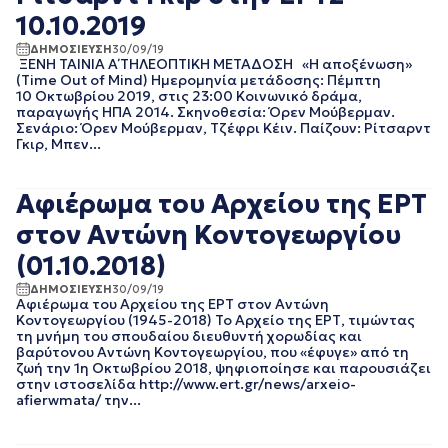
ΝΟΕΜΒΡΙΟΣ 2021
10.10.2019
ΟΚΤΩΒΡΙΟΣ 2021
ΔΗΜΟΣΙΕΥΣΗ
30/09/19
ΣΕΠΤΕΜΒΡΙΟΣ 2021
ΞΕΝΗ ΤΑΙΝΙΑ Α΄ ΤΗΛΕΟΠΤΙΚΗ ΜΕΤΑΔΟΣΗ «Η αποξένωση»
ΑΥΓΟΥΣΤΟΣ 2021
(Time Out of Mind) Ημερομηνία μετάδοσης: Πέμπτη
ΙΟΥΛΙΟΣ 2021
10 Οκτωβρίου 2019, στις 23:00 Κοινωνικό δράμα,
παραγωγής ΗΠΑ 2014. Σκηνοθεσία: Όρεν Μούβερμαν.
ΙΟΥΝΙΟΣ 2021
Σενάριο: Όρεν Μούβερμαν, Τζέφρι Κέιν. Παίζουν: Ρίτσαρντ
ΜΑΙΟΣ 2021
Γκιρ, Μπεν...
ΑΠΡΙΛΙΟΣ 2021
ΜΑΡΤΙΟΣ 2021
Αφιέρωμα του Αρχείου της ΕΡΤ
ΦΕΒΡΟΥΑΡΙΟΣ 2021
ΙΑΝΟΥΑΡΙΟΣ 2021
στον Αντώνη Κοντογεωργίου
ΔΕΚΕΜΒΡΙΟΣ 2020
(01.10.2018)
ΝΟΕΜΒΡΙΟΣ 2020
ΟΚΤΩΒΡΙΟΣ 2020
ΔΗΜΟΣΙΕΥΣΗ
30/09/19
ΣΕΠΤΕΜΒΡΙΟΣ 2020
Αφιέρωμα του Αρχείου της ΕΡΤ στον Αντώνη
Κοντογεωργίου (1945-2018) Το Αρχείο της ΕΡΤ, τιμώντας
ΑΥΓΟΥΣΤΟΣ 2020
τη μνήμη του σπουδαίου διευθυντή χορωδίας και
ΙΟΥΛΙΟΣ 2020
βαρύτονου Αντώνη Κοντογεωργίου, που «έφυγε» από τη
ΙΟΥΝΙΟΣ 2020
ζωή την 1η Οκτωβρίου 2018, ψηφιοποίησε και παρουσιάζει
στην ιστοσελίδα http://www.ert.gr/news/arxeio-
ΜΑΙΟΣ 2020
afierwmata/ την...
ΑΠΡΙΛΙΟΣ 2020
ΜΑΡΤΙΟΣ 2020