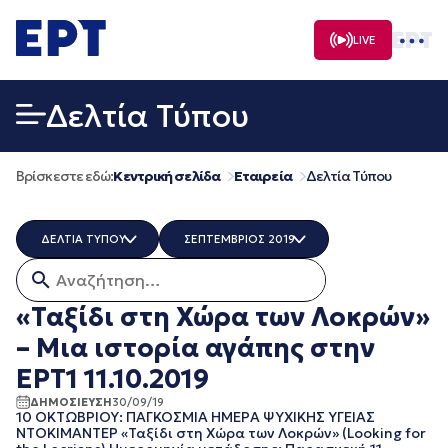
Μετάβαση
σε
LIVE
περιεχόμενο
Δελτία Τύπου
Βρίσκεστε εδώ:
Κεντρική σελίδα
Εταιρεία
Δελτία Τύπου
ΔΕΛΤΙΑ ΤΥΠΟΥ
ΣΕΠΤΕΜΒΡΙΟΣ 2019
Αναζήτηση για:
ERT COSMOS
ΟΛΑ
ERTECHO
ΜΑΡΤΙΟΣ 2026
«Ταξίδι στη Χώρα των Λοκρών»
ERTFLIX
ΔΕΚΕΜΒΡΙΟΣ 2025
– Μια ιστορία αγάπης στην
EUROVISION - EBU
ΝΟΕΜΒΡΙΟΣ 2025
EΡΤ1
ΟΚΤΩΒΡΙΟΣ 2025
ΕΡΤ1 11.10.2019
EΡΤ2 ΣΠΟΡ
ΣΕΠΤΕΜΒΡΙΟΣ 2025
ΔΗΜΟΣΙΕΥΣΗ
30/09/19
EΡΤ3
ΑΥΓΟΥΣΤΟΣ 2025
10 ΟΚΤΩΒΡΙΟΥ: ΠΑΓΚΟΣΜΙΑ ΗΜΕΡΑ ΨΥΧΙΚΗΣ ΥΓΕΙΑΣ
EΡΤNEWS
ΙΟΥΛΙΟΣ 2025
ΝΤΟΚΙΜΑΝΤΕΡ «Ταξίδι στη Χώρα των Λοκρών» (Looking for