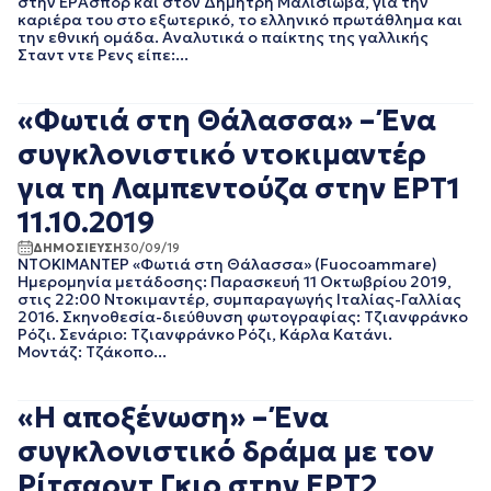
στην ΕΡΑσπορ και στον Δημήτρη Μαλισιώβα, για την
ΑΥΓΟΥΣΤΟΣ 2023
καριέρα του στο εξωτερικό, το ελληνικό πρωτάθλημα και
την εθνική ομάδα. Αναλυτικά ο παίκτης της γαλλικής
ΙΟΥΛΙΟΣ 2023
Σταντ ντε Ρενς είπε:...
ΙΟΥΝΙΟΣ 2023
ΜΑΙΟΣ 2023
ΑΠΡΙΛΙΟΣ 2023
«Φωτιά στη Θάλασσα» – Ένα
ΜΑΡΤΙΟΣ 2023
συγκλονιστικό ντοκιμαντέρ
ΦΕΒΡΟΥΑΡΙΟΣ 2023
ΙΑΝΟΥΑΡΙΟΣ 2023
για τη Λαμπεντούζα στην ΕΡΤ1
ΔΕΚΕΜΒΡΙΟΣ 2022
11.10.2019
ΝΟΕΜΒΡΙΟΣ 2022
ΟΚΤΩΒΡΙΟΣ 2022
ΔΗΜΟΣΙΕΥΣΗ
30/09/19
ΝΤΟΚΙΜΑΝΤΕΡ «Φωτιά στη Θάλασσα» (Fuocoammare)
ΣΕΠΤΕΜΒΡΙΟΣ 2022
Ημερομηνία μετάδοσης: Παρασκευή 11 Οκτωβρίου 2019,
ΑΥΓΟΥΣΤΟΣ 2022
στις 22:00 Ντοκιμαντέρ, συμπαραγωγής Ιταλίας-Γαλλίας
2016. Σκηνοθεσία-διεύθυνση φωτογραφίας: Τζιανφράνκο
ΙΟΥΛΙΟΣ 2022
Ρόζι. Σενάριο: Τζιανφράνκο Ρόζι, Κάρλα Κατάνι.
ΙΟΥΝΙΟΣ 2022
Μοντάζ: Tζάκοπο...
ΜΑΙΟΣ 2022
ΑΠΡΙΛΙΟΣ 2022
ΜΑΡΤΙΟΣ 2022
«Η αποξένωση» – Ένα
ΦΕΒΡΟΥΑΡΙΟΣ 2022
συγκλονιστικό δράμα με τον
ΙΑΝΟΥΑΡΙΟΣ 2022
Ρίτσαρντ Γκιρ στην ΕΡΤ2
ΔΕΚΕΜΒΡΙΟΣ 2021