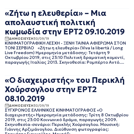
ΑΠΡΙΛΙΟΣ 2018
«Ζήτω η ελευθερία» – Μια
ΜΑΡΤΙΟΣ 2018
ΦΕΒΡΟΥΑΡΙΟΣ 2018
απολαυστική πολιτική
ΙΑΝΟΥΑΡΙΟΣ 2018
κωμωδία στην ΕΡΤ2 09.10.2019
ΔΕΚΕΜΒΡΙΟΣ 2017
ΝΟΕΜΒΡΙΟΣ 2017
ΔΗΜΟΣΙΕΥΣΗ
30/09/19
ΟΚΤΩΒΡΙΟΣ 2017
ΚΙΝΗΜΑΤΟΓΡΑΦΙΚΗ ΛΕΣΧΗ - ΞΕΝΗ ΤΑΙΝΙΑ ΑΦΙΕΡΩΜΑ ΣΤΟΝ
ΤΟΝΙ ΣΕΡΒΙΛΟ «Ζήτω η ελευθερία» (Viva la libertà / Long
ΣΕΠΤΕΜΒΡΙΟΣ 2017
Live Freedom) Ημερομηνία μετάδοσης: Τετάρτη 9
ΑΥΓΟΥΣΤΟΣ 2017
Οκτωβρίου 2019, στις 23:10 Πολιτική δραματική κομεντί,
ΙΟΥΛΙΟΣ 2017
παραγωγής Ιταλίας 2013. Σκηνοθεσία: Ρομπέρτο Αντό....
ΙΟΥΝΙΟΣ 2017
ΜΑΙΟΣ 2017
«Ο διαχειριστής» του Περικλή
ΑΠΡΙΛΙΟΣ 2017
ΜΑΡΤΙΟΣ 2017
Χούρσογλου στην ΕΡΤ2
ΦΕΒΡΟΥΑΡΙΟΣ 2017
08.10.2019
ΙΑΝΟΥΑΡΙΟΣ 2017
ΔΕΚΕΜΒΡΙΟΣ 2016
ΔΗΜΟΣΙΕΥΣΗ
30/09/19
ΣΥΓΧΡΟΝΟΣ ΕΛΛΗΝΙΚΟΣ ΚΙΝΗΜΑΤΟΓΡΑΦΟΣ «Ο
ΝΟΕΜΒΡΙΟΣ 2016
διαχειριστής» Ημερομηνία μετάδοσης: Τρίτη 8 Οκτωβρίου
ΟΚΤΩΒΡΙΟΣ 2016
2019, στις 23:00 Κοινωνικό δράμα, παραγωγής 2009.
ΣΕΠΤΕΜΒΡΙΟΣ 2016
Σκηνοθεσία-σενάριο: Περικλής Χούρσογλου. Μουσική:
Γιάννης Αρζιμάνογλου. Διεύθυνση φωτογραφίας:
ΑΥΓΟΥΣΤΟΣ 2016