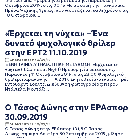
the Locrians) Ημερομηνία μετάδοσης: Παρασκευή 11
ΑΘΛΗΤΙΚΑ
ΙΟΥΝΙΟΣ 2025
Οκτωβρίου 2019, στις 00:15 Με αφορμή την Παγκόσμια
ΓΕΝΙΚΗ
ΜΑΙΟΣ 2025
Ημέρα Ψυχικής Υγείας, που γιορτάζεται κάθε χρόνο στις
ΓΡΑΦΕΙΟ ΤΥΠΟΥ
ΑΠΡΙΛΙΟΣ 2025
10 Οκτωβρίου,...
ΕΡΤ
ΜΑΡΤΙΟΣ 2025
ΚΙΝΗΜΑΤΟΓΡΑΦΙΚΕΣ
ΦΕΒΡΟΥΑΡΙΟΣ 2025
ΤΑΙΝΙΕΣ
«Έρχεται τη νύχτα» – Ένα
ΙΑΝΟΥΑΡΙΟΣ 2025
ΠΟΛΙΤΙΚΗ
ΔΕΚΕΜΒΡΙΟΣ 2024
δυνατό ψυχολογικό θρίλερ
ΠΟΛΙΤΙΣΜΟΣ
ΝΟΕΜΒΡΙΟΣ 2024
ΡΑΔΙΟΦΩΝΟ
στην ΕΡΤ2 11.10.2019
ΟΚΤΩΒΡΙΟΣ 2024
ΤΗΛΕΟΡΑΣΗ
ΣΕΠΤΕΜΒΡΙΟΣ 2024
ΔΗΜΟΣΙΕΥΣΗ
30/09/19
ΞΕΝΗ ΤΑΙΝΙΑ Α΄ ΤΗΛΕΟΠΤΙΚΗ ΜΕΤΑΔΟΣΗ «Έρχεται τη
ΑΥΓΟΥΣΤΟΣ 2024
νύχτα» (It Comes at Night) Ημερομηνία μετάδοσης:
ΙΟΥΛΙΟΣ 2024
Παρασκευή 11 Οκτωβρίου 2019, στις 23:00 Ψυχολογικό
ΙΟΥΝΙΟΣ 2024
θρίλερ, παραγωγής ΗΠΑ 2017. Σκηνοθεσία-σενάριο: Τρέι
Έντουαρντ Σουλτς. Διεύθυνση φωτογραφίας: Ντρου
ΜΑΙΟΣ 2024
Ντάνιελς. Μοντάζ:...
ΑΠΡΙΛΙΟΣ 2024
ΜΑΡΤΙΟΣ 2024
ΦΕΒΡΟΥΑΡΙΟΣ 2024
Ο Τάσος Δώνης στην ΕΡΑσπορ
ΙΑΝΟΥΑΡΙΟΣ 2024
30.09.2019
ΔΕΚΕΜΒΡΙΟΣ 2023
ΝΟΕΜΒΡΙΟΣ 2023
ΔΗΜΟΣΙΕΥΣΗ
30/09/19
Ο Τάσος Δώνης στην ΕΡΑσπορ 101,8 Ο Τάσος
ΟΚΤΩΒΡΙΟΣ 2023
Δώνης, σήμερα Δευτέρα 30 Σεπτεμβρίου 2019, μίλησε
ΣΕΠΤΕΜΒΡΙΟΣ 2023