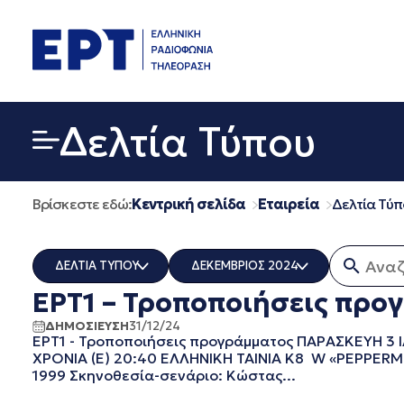
Μετάβαση
σε
περιεχόμενο
Δελτία Τύπου
Βρίσκεστε εδώ:
Κεντρική σελίδα
Εταιρεία
Δελτία Τύπ
Αναζήτ
ΔΕΛΤΙΑ ΤΥΠΟΥ
ΔΕΚΕΜΒΡΙΟΣ 2024
ΕΡΤ1 – Τροποποιήσεις προγρ
ERT COSMOS
ΟΛΑ
ERTECHO
ΜΑΡΤΙΟΣ 2026
ΔΗΜΟΣΙΕΥΣΗ
31/12/24
ΕΡΤ1 - Τροποποιήσεις προγράμματος ΠΑΡΑΣΚΕΥΗ 3 ΙΑΝΟΥΑΡΙΟ
ERTFLIX
ΔΕΚΕΜΒΡΙΟΣ 2025
ΧΡΟΝΙΑ (Ε) 20:40 ΕΛΛΗΝΙΚΗ ΤΑΙΝΙΑ K8 W «PEPPERM
EUROVISION - EBU
ΝΟΕΜΒΡΙΟΣ 2025
1999 Σκηνοθεσία-σενάριο: Κώστας...
EΡΤ1
ΟΚΤΩΒΡΙΟΣ 2025