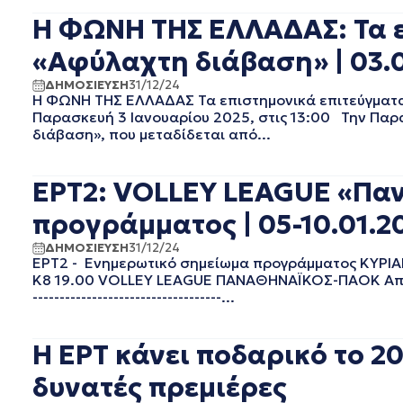
EΡΤ2 ΣΠΟΡ
ΣΕΠΤΕΜΒΡΙΟΣ 2025
Η ΦΩΝΗ ΤΗΣ ΕΛΛΑΔΑΣ: Τα ε
EΡΤ3
ΑΥΓΟΥΣΤΟΣ 2025
EΡΤNEWS
ΙΟΥΛΙΟΣ 2025
«Αφύλαχτη διάβαση» | 03.0
ΑΘΛΗΤΙΚΑ
ΙΟΥΝΙΟΣ 2025
ΔΗΜΟΣΙΕΥΣΗ
31/12/24
ΓΕΝΙΚΗ
ΜΑΙΟΣ 2025
Η ΦΩΝΗ ΤΗΣ ΕΛΛΑΔΑΣ Τα επιστημονικά επιτεύγματα
ΓΡΑΦΕΙΟ ΤΥΠΟΥ ΕΡΤ
ΑΠΡΙΛΙΟΣ 2025
Παρασκευή 3 Ιανουαρίου 2025, στις 13:00 Την Παρα
ΚΙΝΗΜΑΤΟΓΡΑΦΙΚΕΣ
ΜΑΡΤΙΟΣ 2025
διάβαση», που μεταδίδεται από...
ΤΑΙΝΙΕΣ
ΦΕΒΡΟΥΑΡΙΟΣ 2025
ΠΟΛΙΤΙΚΗ
ΙΑΝΟΥΑΡΙΟΣ 2025
ΕΡΤ2: VOLLEY LEAGUE «Πα
ΠΟΛΙΤΙΣΜΟΣ
ΔΕΚΕΜΒΡΙΟΣ 2024
ΡΑΔΙΟΦΩΝΟ
ΝΟΕΜΒΡΙΟΣ 2024
προγράμματος | 05-10.01.2
ΤΗΛΕΟΡΑΣΗ
ΟΚΤΩΒΡΙΟΣ 2024
ΔΗΜΟΣΙΕΥΣΗ
31/12/24
ΣΕΠΤΕΜΒΡΙΟΣ 2024
ΕΡΤ2 - Ενημερωτικό σημείωμα προγράμματος ΚΥΡΙΑΚΗ 05/0
ΑΥΓΟΥΣΤΟΣ 2024
Κ8 19.00 VOLLEY LEAGUE ΠΑΝΑΘΗΝΑΪΚΟΣ-ΠΑΟΚ Απευθεί
ΙΟΥΛΙΟΣ 2024
-----------------------------------...
ΙΟΥΝΙΟΣ 2024
ΜΑΙΟΣ 2024
Η ΕΡΤ κάνει ποδαρικό το 20
ΑΠΡΙΛΙΟΣ 2024
ΜΑΡΤΙΟΣ 2024
δυνατές πρεμιέρες
ΦΕΒΡΟΥΑΡΙΟΣ 2024