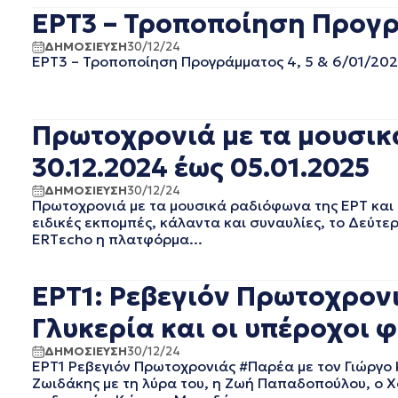
ΕΡΤ3 – Τροποποίηση Προγρά
ΟΚΤΩΒΡΙΟΣ 2020
ΣΕΠΤΕΜΒΡΙΟΣ 2020
ΔΗΜΟΣΙΕΥΣΗ
30/12/24
ΑΥΓΟΥΣΤΟΣ 2020
ΕΡΤ3 – Τροποποίηση Προγράμματος 4, 5 & 6/01/202
ΙΟΥΛΙΟΣ 2020
ΙΟΥΝΙΟΣ 2020
ΜΑΙΟΣ 2020
Πρωτοχρονιά με τα μουσικά
ΑΠΡΙΛΙΟΣ 2020
30.12.2024 έως 05.01.2025
ΜΑΡΤΙΟΣ 2020
ΦΕΒΡΟΥΑΡΙΟΣ 2020
ΔΗΜΟΣΙΕΥΣΗ
30/12/24
ΙΑΝΟΥΑΡΙΟΣ 2020
Πρωτοχρονιά με τα μουσικά ραδιόφωνα της ΕΡΤ και
ΔΕΚΕΜΒΡΙΟΣ 2019
ειδικές εκπομπές, κάλαντα και συναυλίες, το Δεύτε
ERTεcho η πλατφόρμα...
ΝΟΕΜΒΡΙΟΣ 2019
ΟΚΤΩΒΡΙΟΣ 2019
ΣΕΠΤΕΜΒΡΙΟΣ 2019
ΕΡΤ1: Ρεβεγιόν Πρωτοχρον
ΑΥΓΟΥΣΤΟΣ 2019
Γλυκερία και οι υπέροχοι φί
ΙΟΥΛΙΟΣ 2019
ΙΟΥΝΙΟΣ 2019
ΔΗΜΟΣΙΕΥΣΗ
30/12/24
ΜΑΙΟΣ 2019
ΕΡΤ1 Ρεβεγιόν Πρωτοχρονιάς #Παρέα με τον Γιώργο Κ
Ζωιδάκης με τη λύρα του, η Ζωή Παπαδοπούλου, ο 
ΑΠΡΙΛΙΟΣ 2019