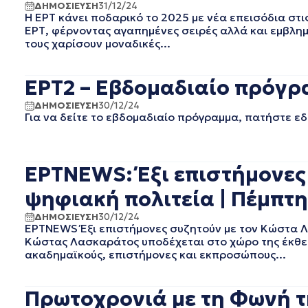
ΔΗΜΟΣΙΕΥΣΗ
31/12/24
ΙΑΝΟΥΑΡΙΟΣ 2024
Η ΕΡΤ κάνει ποδαρικό το 2025 με νέα επεισόδια στι
ΔΕΚΕΜΒΡΙΟΣ 2023
ΕΡΤ, φέρνοντας αγαπημένες σειρές αλλά και εμβλημ
τους χαρίσουν μοναδικές...
ΝΟΕΜΒΡΙΟΣ 2023
ΟΚΤΩΒΡΙΟΣ 2023
ΣΕΠΤΕΜΒΡΙΟΣ 2023
ΕΡΤ2 – Εβδομαδιαίο πρόγρα
ΑΥΓΟΥΣΤΟΣ 2023
ΔΗΜΟΣΙΕΥΣΗ
30/12/24
ΙΟΥΛΙΟΣ 2023
Για να δείτε το εβδομαδιαίο πρόγραμμα, πατήστε εδ
ΙΟΥΝΙΟΣ 2023
ΜΑΙΟΣ 2023
ΑΠΡΙΛΙΟΣ 2023
ΕΡΤNEWS: Έξι επιστήμονες
ΜΑΡΤΙΟΣ 2023
ΦΕΒΡΟΥΑΡΙΟΣ 2023
ψηφιακή πολιτεία | Πέμπτη 
ΙΑΝΟΥΑΡΙΟΣ 2023
ΔΗΜΟΣΙΕΥΣΗ
30/12/24
ΔΕΚΕΜΒΡΙΟΣ 2022
ΕΡΤNEWS Έξι επιστήμονες συζητούν με τον Κώστα Λα
ΝΟΕΜΒΡΙΟΣ 2022
Κώστας Λασκαράτος υποδέχεται στο χώρο της έκθεσ
ΟΚΤΩΒΡΙΟΣ 2022
ακαδημαϊκούς, επιστήμονες και εκπροσώπους...
ΣΕΠΤΕΜΒΡΙΟΣ 2022
ΑΥΓΟΥΣΤΟΣ 2022
Πρωτοχρονιά με τη Φωνή τη
ΙΟΥΛΙΟΣ 2022