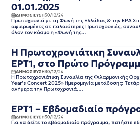
ΙΟΥΝΙΟΣ 2022
01.01.2025
ΜΑΙΟΣ 2022
ΔΗΜΟΣΙΕΥΣΗ
30/12/24
ΑΠΡΙΛΙΟΣ 2022
Πρωτοχρονιά με τη Φωνή της Ελλάδας & την ΕΡΑ Σπ
ΜΑΡΤΙΟΣ 2022
αφιερωμένες σε παλαιότερες Πρωτοχρονιές, συναυλί
ΦΕΒΡΟΥΑΡΙΟΣ 2022
όλον τον κόσμο η «Φωνή της...
ΙΑΝΟΥΑΡΙΟΣ 2022
ΔΕΚΕΜΒΡΙΟΣ 2021
Η Πρωτοχρονιάτικη Συναυλ
ΝΟΕΜΒΡΙΟΣ 2021
ΟΚΤΩΒΡΙΟΣ 2021
ΕΡΤ1, στο Πρώτο Πρόγραμμα
ΣΕΠΤΕΜΒΡΙΟΣ 2021
ΔΗΜΟΣΙΕΥΣΗ
30/12/24
ΑΥΓΟΥΣΤΟΣ 2021
Η Πρωτοχρονιάτικη Συναυλία της Φιλαρμονικής Ορχ
ΙΟΥΛΙΟΣ 2021
Year’s Concert 2025» Ημερομηνία μετάδοσης: Τετάρτ
ΙΟΥΝΙΟΣ 2021
ανήμερα την Πρωτοχρονιά,...
ΜΑΙΟΣ 2021
ΑΠΡΙΛΙΟΣ 2021
ΕΡΤ1 – Εβδομαδιαίο πρόγρα
ΜΑΡΤΙΟΣ 2021
ΦΕΒΡΟΥΑΡΙΟΣ 2021
ΔΗΜΟΣΙΕΥΣΗ
30/12/24
Για να δείτε το εβδομαδιαίο πρόγραμμα, πατήστε εδ
ΙΑΝΟΥΑΡΙΟΣ 2021
ΔΕΚΕΜΒΡΙΟΣ 2020
ΝΟΕΜΒΡΙΟΣ 2020