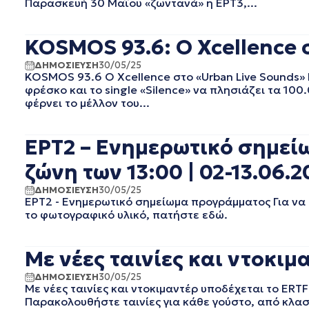
Παρασκευή 30 Μαΐου «ζωντανά» η ΕΡΤ3,...
EΡΤ2 ΣΠΟΡ
ΣΕΠΤΕΜΒΡΙΟΣ 2025
EΡΤ3
ΑΥΓΟΥΣΤΟΣ 2025
EΡΤNEWS
ΙΟΥΛΙΟΣ 2025
KOSMOS 93.6: Ο Xcellence 
ΑΘΛΗΤΙΚΑ
ΙΟΥΝΙΟΣ 2025
ΔΗΜΟΣΙΕΥΣΗ
30/05/25
ΓΕΝΙΚΗ
ΜΑΙΟΣ 2025
KOSMOS 93.6 Ο Xcellence στο «Urban Live Sounds» 
ΓΡΑΦΕΙΟ ΤΥΠΟΥ ΕΡΤ
ΑΠΡΙΛΙΟΣ 2025
φρέσκο και το single «Silence» να πλησιάζει τα 10
ΚΙΝΗΜΑΤΟΓΡΑΦΙΚΕΣ
ΜΑΡΤΙΟΣ 2025
φέρνει το μέλλον του...
ΤΑΙΝΙΕΣ
ΦΕΒΡΟΥΑΡΙΟΣ 2025
ΠΟΛΙΤΙΚΗ
ΙΑΝΟΥΑΡΙΟΣ 2025
ΕΡΤ2 – Ενημερωτικό σημεί
ΠΟΛΙΤΙΣΜΟΣ
ΔΕΚΕΜΒΡΙΟΣ 2024
ΡΑΔΙΟΦΩΝΟ
ΝΟΕΜΒΡΙΟΣ 2024
ζώνη των 13:00 | 02-13.06.2
ΤΗΛΕΟΡΑΣΗ
ΟΚΤΩΒΡΙΟΣ 2024
ΔΗΜΟΣΙΕΥΣΗ
30/05/25
ΣΕΠΤΕΜΒΡΙΟΣ 2024
ΕΡΤ2 - Ενημερωτικό σημείωμα προγράμματος Για να 
ΑΥΓΟΥΣΤΟΣ 2024
το φωτογραφικό υλικό, πατήστε εδώ.
ΙΟΥΛΙΟΣ 2024
ΙΟΥΝΙΟΣ 2024
Με νέες ταινίες και ντοκιμ
ΜΑΙΟΣ 2024
ΑΠΡΙΛΙΟΣ 2024
ΔΗΜΟΣΙΕΥΣΗ
30/05/25
Με νέες ταινίες και ντοκιμαντέρ υποδέχεται το ERTF
ΜΑΡΤΙΟΣ 2024
Παρακολουθήστε ταινίες για κάθε γούστο, από κλασ
ΦΕΒΡΟΥΑΡΙΟΣ 2024