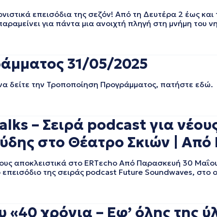
νιστικά επεισόδια της σεζόν! Από τη Δευτέρα 2 έως και 
παραμείνει για πάντα μια ανοιχτή πληγή στη μνήμη του ν
άμματος 31/05/2025
 να δείτε την Τροποποίηση Προγράμματος, πατήστε εδώ.
alks – Σειρά podcast για νέου
ύδης στο Θέατρο Σκιών | Aπό
 νέους αποκλειστικά στο ERTεcho Από Παρασκευή 30 Μαΐο
 επεισόδιο της σειράς podcast Future Soundwaves, στο 
 «40 χρόνια – Εφ’ όλης της ύλ