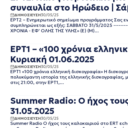
συναυλία στο Ηρώδειο | Σά
ΟΚΤΩΒΡΙΟΣ 2020
ΣΕΠΤΕΜΒΡΙΟΣ 2020
ΔΗΜΟΣΙΕΥΣΗ
30/05/25
ΑΥΓΟΥΣΤΟΣ 2020
ΕΡΤ2 – Ενημερωτικό σημείωμα προγράμματος Σας εν
συμπληρώνεται ως εξής: ΣΑΒΒΑΤΟ 31/5/2025 --------
ΙΟΥΛΙΟΣ 2020
ΧΡΟΝΙΑ - ΕΦ' ΟΛΗΣ ΤΗΣ ΥΛΗΣ» (Ε) (Μ)...
ΙΟΥΝΙΟΣ 2020
ΜΑΙΟΣ 2020
ΑΠΡΙΛΙΟΣ 2020
ΕΡΤ1 – «100 χρόνια ελληνι
ΜΑΡΤΙΟΣ 2020
Κυριακή 01.06.2025
ΦΕΒΡΟΥΑΡΙΟΣ 2020
ΙΑΝΟΥΑΡΙΟΣ 2020
ΔΗΜΟΣΙΕΥΣΗ
30/05/25
ΔΕΚΕΜΒΡΙΟΣ 2019
ΕΡΤ1 «100 χρόνια ελληνική δισκογραφία» Η δισκογραφ
πολυκύμαντη ιστορία της ελληνικής δισκογραφίας, μ
ΝΟΕΜΒΡΙΟΣ 2019
στις 21:00, στην ΕΡΤ1,...
ΟΚΤΩΒΡΙΟΣ 2019
ΣΕΠΤΕΜΒΡΙΟΣ 2019
ΑΥΓΟΥΣΤΟΣ 2019
Summer Radio: Ο ήχος τους
ΙΟΥΛΙΟΣ 2019
31.05.2025
ΙΟΥΝΙΟΣ 2019
ΜΑΙΟΣ 2019
ΔΗΜΟΣΙΕΥΣΗ
30/05/25
Summer Radio Ο ήχος τους καλοκαιριού στο ERT εch
ΑΠΡΙΛΙΟΣ 2019