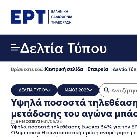
Μετάβαση
σε
περιεχόμενο
Δελτία Τύπου
Βρίσκεστε εδώ:
Κεντρική σελίδα
Εταιρεία
Δελτία Τύπ
Αναζήτηση 
ΔΕΛΤΙΑ ΤΥΠΟΥ
ΜΑΙΟΣ 2025
Υψηλά ποσοστά τηλεθέασης
ERT COSMOS
ΟΛΑ
ERTECHO
ΜΑΡΤΙΟΣ 2026
μετάδοσης του αγώνα μπά
ERTFLIX
ΔΕΚΕΜΒΡΙΟΣ 2025
ΔΗΜΟΣΙΕΥΣΗ
31/05/25
EUROVISION - EBU
ΝΟΕΜΒΡΙΟΣ 2025
Υψηλά ποσοστά τηλεθέασης έως και 34% για την ΕΡ
EΡΤ1
ΟΚΤΩΒΡΙΟΣ 2025
Ολυμπιακού Η συναρπαστική πρώτη αναμέτρηση μετ