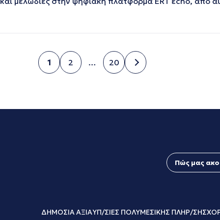
 και μελωδίες στην ψηφιακή πλατφόρμα ERT εcho, από α
1
2
…
20
Σελίδα
Σελίδα
Σελίδα
Πώς μας ακο
ΔΗΜΟΣΙΑ ΑΞΙΑ
ΥΠ/ΣΙΕΣ ΠΟΛΥΜΕΣΙΚΗΣ ΠΛΗΡ/ΣΗΣ
ΧΟΡ