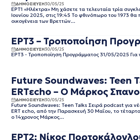
ΙΟΥΝΙΟΣ 2022
ΔΗΜΟΣΙΕΥΣΗ
30/05/25
ΕΡΤ1 «Ηλέκτρα» Μη χάσετε τα τελευταία τρία συγκλο
ΜΑΙΟΣ 2022
Ιουνίου 2025, στις 19:45 Το φθινόπωρο του 1973 θα 
ΑΠΡΙΛΙΟΣ 2022
οικογένεια των Βρεττών...
ΜΑΡΤΙΟΣ 2022
ΦΕΒΡΟΥΑΡΙΟΣ 2022
ΙΑΝΟΥΑΡΙΟΣ 2022
ΕΡΤ3 – Τροποποίηση Προγρ
ΔΕΚΕΜΒΡΙΟΣ 2021
ΔΗΜΟΣΙΕΥΣΗ
30/05/25
ΝΟΕΜΒΡΙΟΣ 2021
ΕΡΤ3 - Τροποποίηση Προγράμματος 31/05/2025 Για
ΟΚΤΩΒΡΙΟΣ 2021
ΣΕΠΤΕΜΒΡΙΟΣ 2021
ΑΥΓΟΥΣΤΟΣ 2021
Future Soundwaves: Teen T
ΙΟΥΛΙΟΣ 2021
ΙΟΥΝΙΟΣ 2021
ERTεcho – O Μάρκος Σπανο
ΜΑΙΟΣ 2021
ΔΗΜΟΣΙΕΥΣΗ
30/05/25
ΑΠΡΙΛΙΟΣ 2021
Future Soundwaves: Teen Talks Σειρά podcast για
ΜΑΡΤΙΟΣ 2021
ERT εcho, από την Παρασκευή 30 Μαΐου, το τέταρτο
ο 14χρονος Μάρκος...
ΦΕΒΡΟΥΑΡΙΟΣ 2021
ΙΑΝΟΥΑΡΙΟΣ 2021
ΔΕΚΕΜΒΡΙΟΣ 2020
ΕΡΤ2: Νίκος Πορτοκάλογλου
ΝΟΕΜΒΡΙΟΣ 2020