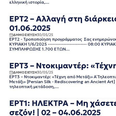
ελληνική ιστορία,...
ΙΑΝΟΥΑΡΙΟΣ 2024
ΔΕΚΕΜΒΡΙΟΣ 2023
ΕΡΤ2 – Αλλαγή στη διάρκει
ΝΟΕΜΒΡΙΟΣ 2023
ΟΚΤΩΒΡΙΟΣ 2023
01.06.2025
ΣΕΠΤΕΜΒΡΙΟΣ 2023
ΑΥΓΟΥΣΤΟΣ 2023
ΔΗΜΟΣΙΕΥΣΗ
30/05/25
ΕΡΤ2 - Τροποποίηση προγράμματος Σας ενημερώνουμ
ΙΟΥΛΙΟΣ 2023
ΚΥΡΙΑΚΗ 1/6/2025 ------------------------- 08:00 
ΙΟΥΝΙΟΣ 2023
ΣΥΜΠΛΗΡΩΣΗΣ 1.700 ΕΤΩΝ...
ΜΑΙΟΣ 2023
ΑΠΡΙΛΙΟΣ 2023
ΕΡΤ3 – Ντοκιμαντέρ: «Τέχν
ΜΑΡΤΙΟΣ 2023
ΦΕΒΡΟΥΑΡΙΟΣ 2023
ΔΗΜΟΣΙΕΥΣΗ
30/05/25
ΙΑΝΟΥΑΡΙΟΣ 2023
ΕΡΤ3 – Ντοκιμαντέρ: «Τέχνη από Μετάξι» Α΄ Τηλεοπτι
Μετάξι» [Persian Silk - Rediscovering an Ancient A
ΔΕΚΕΜΒΡΙΟΣ 2022
τηλεοπτική μετάδοση,...
ΝΟΕΜΒΡΙΟΣ 2022
ΟΚΤΩΒΡΙΟΣ 2022
ΣΕΠΤΕΜΒΡΙΟΣ 2022
ΕΡΤ1: ΗΛΕΚΤΡΑ – Μη χάσετε
ΑΥΓΟΥΣΤΟΣ 2022
σεζόν! | 02 – 04.06.2025
ΙΟΥΛΙΟΣ 2022