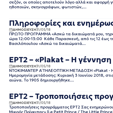
σεζόν, οι οποίες αποτελούν λόγο αλλά και αφορμή
ΙΑΝΟΥΑΡΙΟΣ 2024
ηθοποιών, σκηνογράφων, φωτιστών,...
ΔΕΚΕΜΒΡΙΟΣ 2023
ΝΟΕΜΒΡΙΟΣ 2023
Πληροφορίες και ενημέρωσ
ΟΚΤΩΒΡΙΟΣ 2023
ΣΕΠΤΕΜΒΡΙΟΣ 2023
ΔΗΜΟΣΙΕΥΣΗ
31/05/18
ΑΥΓΟΥΣΤΟΣ 2023
ΠΡΩΤΟ ΠΡΟΓΡΑΜΜΑ «Ασκώ τα δικαιώματά μου, τηρώ τ
ώρα 12:00-13:00 Κάθε Παρασκευή, από τις 12 έως τ
ΙΟΥΛΙΟΣ 2023
Βασιλόπουλου «Ασκώ τα δικαιώματά...
ΙΟΥΝΙΟΣ 2023
ΜΑΙΟΣ 2023
ΑΠΡΙΛΙΟΣ 2023
ΕΡΤ2 – «Plakat – H γέννησ
ΜΑΡΤΙΟΣ 2023
ΔΗΜΟΣΙΕΥΣΗ
31/05/18
ΦΕΒΡΟΥΑΡΙΟΣ 2023
ΝΤΟΚΙΜΑΝΤΕΡ Α΄ ΤΗΛΕΟΠΤΙΚΗ ΜΕΤΑΔΟΣΗ «Plakat - H γέ
ΙΑΝΟΥΑΡΙΟΣ 2023
Ημερομηνία μετάδοσης: Κυριακή 3 Ιουνίου 2018, στι
αιώνα. Το 1905 δημιουργήθηκε...
ΔΕΚΕΜΒΡΙΟΣ 2022
ΝΟΕΜΒΡΙΟΣ 2022
ΟΚΤΩΒΡΙΟΣ 2022
ΕΡΤ2 – Τροποποιήσεις προγ
ΣΕΠΤΕΜΒΡΙΟΣ 2022
ΔΗΜΟΣΙΕΥΣΗ
31/05/18
ΑΥΓΟΥΣΤΟΣ 2022
Τροποποιήσεις προγράμματος ΕΡΤ2 Σας ενημερώνουμε
ΙΟΥΛΙΟΣ 2022
Μικρός Πρίγκιπας» (Le Petit Prince / Τhe Little Pri