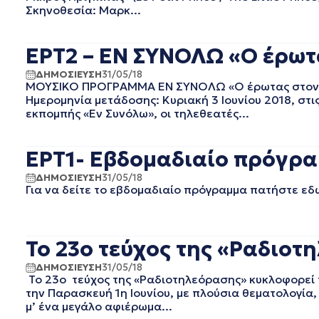
ΙΟΥΝΙΟΣ 2022
Σκηνοθεσία: Μαρκ...
ΜΑΙΟΣ 2022
ΑΠΡΙΛΙΟΣ 2022
ΕΡΤ2 – ΕΝ ΣΥΝΟΛΩ «Ο έρωτ
ΜΑΡΤΙΟΣ 2022
ΦΕΒΡΟΥΑΡΙΟΣ 2022
ΔΗΜΟΣΙΕΥΣΗ
31/05/18
ΜΟΥΣΙΚΟ ΠΡΟΓΡΑΜΜΑ ΕΝ ΣΥΝΟΛΩ «Ο έρωτας στον ε
ΙΑΝΟΥΑΡΙΟΣ 2022
Ημερομηνία μετάδοσης: Κυριακή 3 Ιουνίου 2018, στις
ΔΕΚΕΜΒΡΙΟΣ 2021
εκπομπής «Εν Συνόλω», οι τηλεθεατές...
ΝΟΕΜΒΡΙΟΣ 2021
ΟΚΤΩΒΡΙΟΣ 2021
ΣΕΠΤΕΜΒΡΙΟΣ 2021
ΕΡΤ1- Εβδομαδιαίο πρόγρα
ΑΥΓΟΥΣΤΟΣ 2021
ΔΗΜΟΣΙΕΥΣΗ
31/05/18
ΙΟΥΛΙΟΣ 2021
Για να δείτε το εβδομαδιαίο πρόγραμμα πατήστε εδ
ΙΟΥΝΙΟΣ 2021
ΜΑΙΟΣ 2021
ΑΠΡΙΛΙΟΣ 2021
To 23ο τεύχος της «Ραδιο
ΜΑΡΤΙΟΣ 2021
ΦΕΒΡΟΥΑΡΙΟΣ 2021
ΔΗΜΟΣΙΕΥΣΗ
31/05/18
To 23o τεύχος της «Ραδιοτηλεόρασης» κυκλοφορεί 
ΙΑΝΟΥΑΡΙΟΣ 2021
την Παρασκευή 1η Ιουνίου, με πλούσια θεματολογία,
ΔΕΚΕΜΒΡΙΟΣ 2020
μ’ ένα μεγάλο αφιέρωμα...
ΝΟΕΜΒΡΙΟΣ 2020