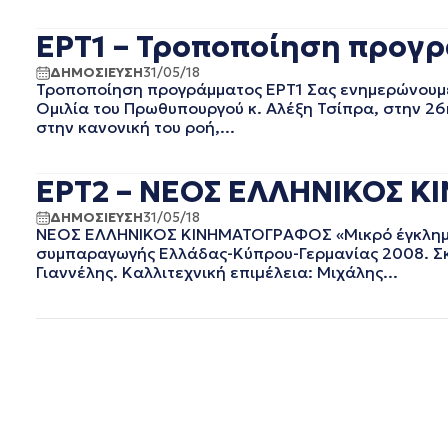
ΟΚΤΩΒΡΙΟΣ 2020
ΕΡΤ1 – Τροποποίηση προγρ
ΣΕΠΤΕΜΒΡΙΟΣ 2020
ΑΥΓΟΥΣΤΟΣ 2020
ΔΗΜΟΣΙΕΥΣΗ
31/05/18
ΙΟΥΛΙΟΣ 2020
Τροποποίηση προγράμματος ΕΡΤ1 Σας ενημερώνουμε ό
Ομιλία του Πρωθυπουργού κ. Αλέξη Τσίπρα, στην 26
ΙΟΥΝΙΟΣ 2020
στην κανονική του ροή,...
ΜΑΙΟΣ 2020
ΑΠΡΙΛΙΟΣ 2020
ΜΑΡΤΙΟΣ 2020
ΕΡΤ2 – ΝΕΟΣ ΕΛΛΗΝΙΚΟΣ Κ
ΦΕΒΡΟΥΑΡΙΟΣ 2020
ΔΗΜΟΣΙΕΥΣΗ
31/05/18
ΙΑΝΟΥΑΡΙΟΣ 2020
ΝΕΟΣ ΕΛΛΗΝΙΚΟΣ ΚΙΝΗΜΑΤΟΓΡΑΦΟΣ «Μικρό έγκλημα» 
ΔΕΚΕΜΒΡΙΟΣ 2019
συμπαραγωγής Ελλάδας-Κύπρου-Γερμανίας 2008. Σκ
Γιαννέλης. Καλλιτεχνική επιµέλεια: Μιχάλης...
ΝΟΕΜΒΡΙΟΣ 2019
ΟΚΤΩΒΡΙΟΣ 2019
ΣΕΠΤΕΜΒΡΙΟΣ 2019
ΑΥΓΟΥΣΤΟΣ 2019
ΙΟΥΛΙΟΣ 2019
ΙΟΥΝΙΟΣ 2019
ΜΑΙΟΣ 2019
ΑΠΡΙΛΙΟΣ 2019