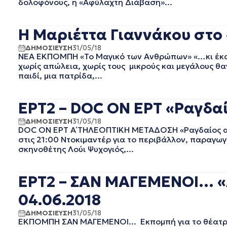
δολοφόνους, η «Αφύλαχτη Διάβαση»...
EΡΤ2 ΣΠΟΡ
ΣΕΠΤΕΜΒΡΙΟΣ 2025
EΡΤ3
ΑΥΓΟΥΣΤΟΣ 2025
EΡΤNEWS
ΙΟΥΛΙΟΣ 2025
Η Μαριέττα Γιαννάκου στο
ΑΘΛΗΤΙΚΑ
ΙΟΥΝΙΟΣ 2025
ΔΗΜΟΣΙΕΥΣΗ
31/05/18
ΓΕΝΙΚΗ
ΜΑΙΟΣ 2025
ΝΕΑ ΕΚΠΟΜΠΗ «Το Μαγικό των Ανθρώπων» «…κι έκανα
ΓΡΑΦΕΙΟ ΤΥΠΟΥ ΕΡΤ
ΑΠΡΙΛΙΟΣ 2025
χωρίς απώλεια, χωρίς τους μικρούς και μεγάλους θα
ΚΙΝΗΜΑΤΟΓΡΑΦΙΚΕΣ
ΜΑΡΤΙΟΣ 2025
παιδί, μια πατρίδα,...
ΤΑΙΝΙΕΣ
ΦΕΒΡΟΥΑΡΙΟΣ 2025
ΠΟΛΙΤΙΚΗ
ΙΑΝΟΥΑΡΙΟΣ 2025
ΕΡΤ2 – DOC ON ΕΡΤ «Ραγδα
ΠΟΛΙΤΙΣΜΟΣ
ΔΕΚΕΜΒΡΙΟΣ 2024
ΡΑΔΙΟΦΩΝΟ
ΝΟΕΜΒΡΙΟΣ 2024
ΔΗΜΟΣΙΕΥΣΗ
31/05/18
ΤΗΛΕΟΡΑΣΗ
DOC ON ΕΡΤ Α΄ ΤΗΛΕΟΠΤΙΚΗ ΜΕΤΑΔΟΣΗ «Ραγδαίος αφα
ΟΚΤΩΒΡΙΟΣ 2024
στις 21:00 Ντοκιμαντέρ για το περιβάλλον, παραγω
ΣΕΠΤΕΜΒΡΙΟΣ 2024
σκηνοθέτης Λούι Ψυχογιός,...
ΑΥΓΟΥΣΤΟΣ 2024
ΙΟΥΛΙΟΣ 2024
ΕΡΤ2 – ΣΑΝ ΜΑΓΕΜΕΝΟΙ… «
ΙΟΥΝΙΟΣ 2024
ΜΑΙΟΣ 2024
04.06.2018
ΑΠΡΙΛΙΟΣ 2024
ΜΑΡΤΙΟΣ 2024
ΔΗΜΟΣΙΕΥΣΗ
31/05/18
ΕΚΠΟΜΠΗ ΣΑΝ ΜΑΓΕΜΕΝΟΙ... Εκπομπή για το θέατρο 
ΦΕΒΡΟΥΑΡΙΟΣ 2024