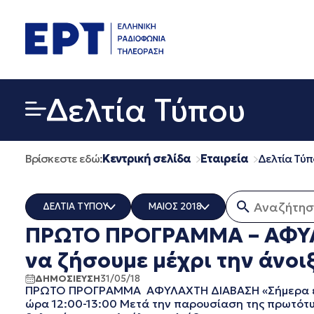
Μετάβαση
σε
περιεχόμενο
Δελτία Τύπου
Βρίσκεστε εδώ:
Κεντρική σελίδα
Εταιρεία
Δελτία Τύπ
Αναζήτηση 
ΔΕΛΤΙΑ ΤΥΠΟΥ
ΜΑΙΟΣ 2018
ΠΡΩΤΟ ΠΡΟΓΡΑΜΜΑ – ΑΦΥΛΑ
ERT COSMOS
ΟΛΑ
ERTECHO
ΜΑΡΤΙΟΣ 2026
να ζήσουμε μέχρι την άνοι
ERTFLIX
ΔΕΚΕΜΒΡΙΟΣ 2025
ΔΗΜΟΣΙΕΥΣΗ
31/05/18
EUROVISION - EBU
ΝΟΕΜΒΡΙΟΣ 2025
ΠΡΩΤΟ ΠΡΟΓΡΑΜΜΑ ΑΦΥΛΑΧΤΗ ΔΙΑΒΑΣΗ «Σήμερα εδώ, 
EΡΤ1
ΟΚΤΩΒΡΙΟΣ 2025
ώρα 12:00-13:00 Μετά την παρουσίαση της πρωτότυ