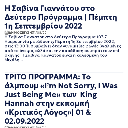
ΑΘΛΗΤΙΚΑ
ΙΟΥΝΙΟΣ 2025
Η Σαβίνα Γιαννάτου στο
ΓΕΝΙΚΗ
ΜΑΙΟΣ 2025
ΓΡΑΦΕΙΟ ΤΥΠΟΥ
ΑΠΡΙΛΙΟΣ 2025
Δεύτερο Πρόγραμμα | Πέμπτη
ΕΡΤ
ΜΑΡΤΙΟΣ 2025
ΚΙΝΗΜΑΤΟΓΡΑΦΙΚΕΣ
1η Σεπτεμβρίου 2022
ΦΕΒΡΟΥΑΡΙΟΣ 2025
ΤΑΙΝΙΕΣ
ΙΑΝΟΥΑΡΙΟΣ 2025
ΠΟΛΙΤΙΚΗ
ΔΗΜΟΣΙΕΥΣΗ
31/08/22
ΔΕΚΕΜΒΡΙΟΣ 2024
Η Σαβίνα Γιαννάτου στο Δεύτερο Πρόγραμμα 103,7
ΠΟΛΙΤΙΣΜΟΣ
Ημερομηνία μετάδοσης: Πέμπτη 1η Σεπτεμβρίου 2022,
ΝΟΕΜΒΡΙΟΣ 2024
ΡΑΔΙΟΦΩΝΟ
στις 13:00 Τι συμβαίνει όταν γυναικείες φωνές βγαλμένες
ΟΚΤΩΒΡΙΟΣ 2024
ΤΗΛΕΟΡΑΣΗ
από το όνειρο, αλλά και την παράδοση συμπράττουν επί
ΣΕΠΤΕΜΒΡΙΟΣ 2024
σκηνής; Η Σαβίνα Γιαννάτου είναι η καλεσμένη του
Μιχάλη...
ΑΥΓΟΥΣΤΟΣ 2024
ΙΟΥΛΙΟΣ 2024
ΙΟΥΝΙΟΣ 2024
ΤΡΙΤΟ ΠΡΟΓΡΑΜΜΑ: Το
ΜΑΙΟΣ 2024
άλμπουμ «I’m Not Sorry, I Was
ΑΠΡΙΛΙΟΣ 2024
ΜΑΡΤΙΟΣ 2024
Just Being Me» των King
ΦΕΒΡΟΥΑΡΙΟΣ 2024
Hannah στην εκπομπή
ΙΑΝΟΥΑΡΙΟΣ 2024
ΔΕΚΕΜΒΡΙΟΣ 2023
«Κριτικός Λόγος»| 01 &
ΝΟΕΜΒΡΙΟΣ 2023
02.09.2022
ΟΚΤΩΒΡΙΟΣ 2023
ΣΕΠΤΕΜΒΡΙΟΣ 2023
ΔΗΜΟΣΙΕΥΣΗ
31/08/22