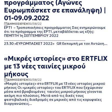
ΦΕΒΡΟΥΑΡΙΟΣ 2020
προγράμματος (Αγώνες
ΙΑΝΟΥΑΡΙΟΣ 2020
Ευρωμπάσκετ σε επανάληψη) |
ΔΕΚΕΜΒΡΙΟΣ 2019
01-09.09.2022
ΝΟΕΜΒΡΙΟΣ 2019
ΟΚΤΩΒΡΙΟΣ 2019
ΔΗΜΟΣΙΕΥΣΗ
30/08/22
ΣΕΠΤΕΜΒΡΙΟΣ 2019
ΕΡΤ1 – Τροποποιήσεις προγράμματος Σας ενημερώνουμε
ότι το πρόγραμμα της ΕΡΤ1, μεταβάλλεται ως εξής:
ΑΥΓΟΥΣΤΟΣ 2019
ΠΕΜΠΤΗ 1η ΣΕΠΤΕΜΒΡΙΟΥ 2022
ΙΟΥΛΙΟΣ 2019
.................................................................................
ΙΟΥΝΙΟΣ 2019
23.30 «ΕΥΡΩΜΠΑΣΚΕΤ 2022» GR Εκπομπή με τον Αντώνη...
ΜΑΙΟΣ 2019
ΑΠΡΙΛΙΟΣ 2019
«Μικρές ιστορίες» στο ERTFLIX
ΜΑΡΤΙΟΣ 2019
ΦΕΒΡΟΥΑΡΙΟΣ 2019
με 13 νέες ταινίες μικρού
ΙΑΝΟΥΑΡΙΟΣ 2019
μήκους
ΔΕΚΕΜΒΡΙΟΣ 2018
ΝΟΕΜΒΡΙΟΣ 2018
ΔΗΜΟΣΙΕΥΣΗ
30/08/22
«Μικρές ιστορίες» στο ERTFLIX με 13 νέες ιστορίες μικρού
ΟΚΤΩΒΡΙΟΣ 2018
μήκους Οι «μικρές ιστορίες» του ERTFLIX που ξεχώρισαν
ΣΕΠΤΕΜΒΡΙΟΣ 2018
μέσα από βραβευμένες ταινίες μικρού μήκους γίνονται
ΑΥΓΟΥΣΤΟΣ 2018
ακόμη πιο πλούσιες. Μετά από τις δικές τους
φεστιβαλικές διαδρομές σε μερικές από τις κορυφαίες
ΙΟΥΛΙΟΣ 2018
διοργανώσεις...
ΙΟΥΝΙΟΣ 2018
ΜΑΙΟΣ 2018