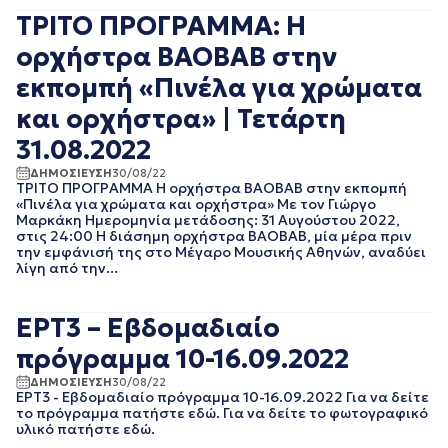
ΑΠΡΙΛΙΟΣ 2018
ΤΡΙΤΟ ΠΡΟΓΡΑΜΜΑ: Η
ΜΑΡΤΙΟΣ 2018
ορχήστρα BAOBAB στην
ΦΕΒΡΟΥΑΡΙΟΣ 2018
ΙΑΝΟΥΑΡΙΟΣ 2018
εκπομπή «Πινέλα για χρώματα
ΔΕΚΕΜΒΡΙΟΣ 2017
και oρχήστρα» | Τετάρτη
ΝΟΕΜΒΡΙΟΣ 2017
ΟΚΤΩΒΡΙΟΣ 2017
31.08.2022
ΣΕΠΤΕΜΒΡΙΟΣ 2017
ΔΗΜΟΣΙΕΥΣΗ
30/08/22
ΑΥΓΟΥΣΤΟΣ 2017
ΤΡΙΤΟ ΠΡΟΓΡΑΜΜΑ Η ορχήστρα BAOBAB στην εκπομπή
«Πινέλα για χρώματα και ορχήστρα» Με τον Γιώργο
ΙΟΥΛΙΟΣ 2017
Μαρκάκη Ημερομηνία μετάδοσης: 31 Αυγούστου 2022,
ΙΟΥΝΙΟΣ 2017
στις 24:00 H διάσημη ορχήστρα BAOBAB, μία μέρα πριν
ΜΑΙΟΣ 2017
την εμφάνισή της στο Μέγαρο Μουσικής Αθηνών, αναδύει
λίγη από την...
ΑΠΡΙΛΙΟΣ 2017
ΜΑΡΤΙΟΣ 2017
ΦΕΒΡΟΥΑΡΙΟΣ 2017
ΕΡΤ3 – Εβδομαδιαίο
ΙΑΝΟΥΑΡΙΟΣ 2017
πρόγραμμα 10-16.09.2022
ΔΕΚΕΜΒΡΙΟΣ 2016
ΝΟΕΜΒΡΙΟΣ 2016
ΔΗΜΟΣΙΕΥΣΗ
30/08/22
ΟΚΤΩΒΡΙΟΣ 2016
ΕΡΤ3 - Εβδομαδιαίο πρόγραμμα 10-16.09.2022 Για να δείτε
το πρόγραμμα πατήστε εδώ. Για να δείτε το φωτογραφικό
ΣΕΠΤΕΜΒΡΙΟΣ 2016
υλικό πατήστε εδώ.
ΑΥΓΟΥΣΤΟΣ 2016