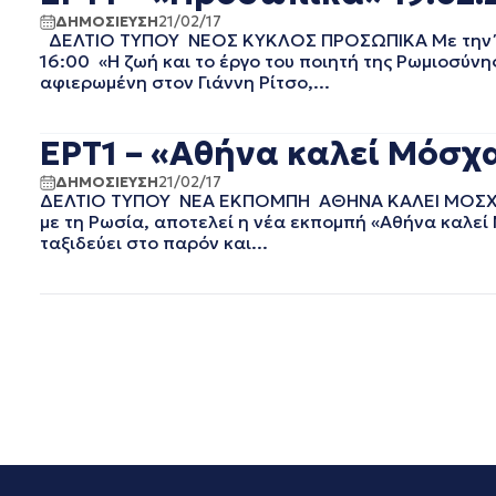
ΟΚΤΩΒΡΙΟΣ 2020
ΔΗΜΟΣΙΕΥΣΗ
21/02/17
ΔΕΛΤΙΟ ΤΥΠΟΥ ΝΕΟΣ ΚΥΚΛΟΣ ΠΡΟΣΩΠΙΚΑ Με την Έλε
ΣΕΠΤΕΜΒΡΙΟΣ 2020
16:00 «Η ζωή και το έργο του ποιητή της Ρωμιοσύνης
ΑΥΓΟΥΣΤΟΣ 2020
αφιερωμένη στον Γιάννη Ρίτσο,...
ΙΟΥΛΙΟΣ 2020
ΙΟΥΝΙΟΣ 2020
ΕΡΤ1 – «Αθήνα καλεί Μόσχα
ΜΑΙΟΣ 2020
ΑΠΡΙΛΙΟΣ 2020
ΔΗΜΟΣΙΕΥΣΗ
21/02/17
ΜΑΡΤΙΟΣ 2020
ΔΕΛΤΙΟ ΤΥΠΟΥ ΝΕΑ ΕΚΠΟΜΠΗ ΑΘΗΝΑ ΚΑΛΕΙ ΜΟΣΧΑ Με
με τη Ρωσία, αποτελεί η νέα εκπομπή «Αθήνα καλεί 
ΦΕΒΡΟΥΑΡΙΟΣ 2020
ταξιδεύει στο παρόν και...
ΙΑΝΟΥΑΡΙΟΣ 2020
ΔΕΚΕΜΒΡΙΟΣ 2019
ΝΟΕΜΒΡΙΟΣ 2019
ΟΚΤΩΒΡΙΟΣ 2019
ΣΕΠΤΕΜΒΡΙΟΣ 2019
ΑΥΓΟΥΣΤΟΣ 2019
ΙΟΥΛΙΟΣ 2019
ΙΟΥΝΙΟΣ 2019
ΜΑΙΟΣ 2019
ΑΠΡΙΛΙΟΣ 2019