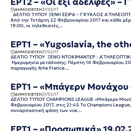
ΕΡΤ2 – «Οι έξι αδελφές» – Γ
ΙΟΥΝΙΟΣ 2022
ΜΑΙΟΣ 2022
ΔΗΜΟΣΙΕΥΣΗ
21/02/17
ΔΕΛΤΙΟ ΤΥΠΟΥ ΞΕΝΗ ΣΕΙΡΑ – Γ΄ ΚΥΚΛΟΣ Α΄ ΤΗΛΕΟΠΤΙΚΗ
ΑΠΡΙΛΙΟΣ 2022
Από την Τετάρτη 22 Φεβρουαρίου 2017 και κάθε μέρ
ΜΑΡΤΙΟΣ 2022
19:00, οι τηλεθεατές...
ΦΕΒΡΟΥΑΡΙΟΣ 2022
ΙΑΝΟΥΑΡΙΟΣ 2022
ΕΡΤ1 – «Yugoslavia, the othe
ΔΕΚΕΜΒΡΙΟΣ 2021
ΝΟΕΜΒΡΙΟΣ 2021
ΔΗΜΟΣΙΕΥΣΗ
21/02/17
ΟΚΤΩΒΡΙΟΣ 2021
ΔΕΛΤΙΟ ΤΥΠΟΥ ΞΕΝΟ ΝΤΟΚΙΜΑΝΤΕΡ - Α΄ ΤΗΛΕΟΠΤΙΚΗ ΜΕΤ
Ημερομηνία μετάδοσης: Πέμπτη 16 Φεβρουαρίου 2017
ΣΕΠΤΕΜΒΡΙΟΣ 2021
παραγωγής Arte France...
ΑΥΓΟΥΣΤΟΣ 2021
ΙΟΥΛΙΟΣ 2021
ΙΟΥΝΙΟΣ 2021
ΕΡΤ1 – «Μπάγερν Μονάχου 
ΜΑΙΟΣ 2021
ΔΗΜΟΣΙΕΥΣΗ
21/02/17
ΑΠΡΙΛΙΟΣ 2021
ΔΕΛΤΙΟ ΤΥΠΟΥ CHAMPIONS LEAGUE «Μπάγερν Μονάχου
ΜΑΡΤΙΟΣ 2021
Φεβρουαρίου 2017, στις 21:45 Το Champions League
ΦΕΒΡΟΥΑΡΙΟΣ 2021
συναρπαστική φάση των νοκ...
ΙΑΝΟΥΑΡΙΟΣ 2021
ΔΕΚΕΜΒΡΙΟΣ 2020
ΕΡΤ1 – «Προσωπικά» 19.02.
ΝΟΕΜΒΡΙΟΣ 2020