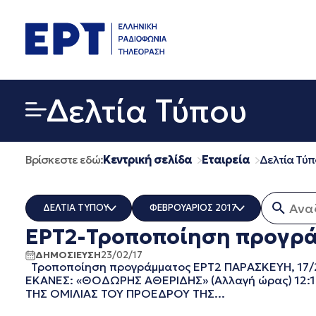
Μετάβαση
σε
περιεχόμενο
Δελτία Τύπου
Βρίσκεστε εδώ:
Κεντρική σελίδα
Εταιρεία
Δελτία Τύπ
Αναζή
ΔΕΛΤΙΑ ΤΥΠΟΥ
ΦΕΒΡΟΥΑΡΙΟΣ 2017
ΕΡΤ2-Τροποποίηση προγράμ
ERT COSMOS
ΟΛΑ
ERTECHO
ΜΑΡΤΙΟΣ 2026
ΔΗΜΟΣΙΕΥΣΗ
23/02/17
Τροποποίηση προγράμματος ΕΡΤ2 ΠΑΡΑΣΚΕΥΗ, 17/2/201
ERTFLIX
ΔΕΚΕΜΒΡΙΟΣ 2025
ΕΚΑΝΕΣ: «ΘΟΔΩΡΗΣ ΑΘΕΡΙΔΗΣ» (Αλλαγή ώρας) 12:1
EUROVISION - EBU
ΝΟΕΜΒΡΙΟΣ 2025
ΤΗΣ ΟΜΙΛΙΑΣ ΤΟΥ ΠΡΟΕΔΡΟΥ ΤΗΣ...
EΡΤ1
ΟΚΤΩΒΡΙΟΣ 2025