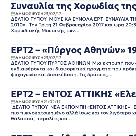
Συναυλία της Χορωδίας της
ΙΑΝΟΥΑΡΙΟΣ 2024
ΔΕΚΕΜΒΡΙΟΣ 2023
ΔΗΜΟΣΙΕΥΣΗ
23/02/17
ΔΕΛΤΙΟ ΤΥΠΟΥ ΜΟΥΣΙΚΑ ΣΥΝΟΛΑ ΕΡΤ ΣΥΝΑΥΛΙΑ ΤΗΣ 
ΝΟΕΜΒΡΙΟΣ 2023
2010» Την Τρίτη 21 Φεβρουαρίου 2017 και ώρα 20:
ΟΚΤΩΒΡΙΟΣ 2023
Χορωδιακής Μουσικής των...
ΣΕΠΤΕΜΒΡΙΟΣ 2023
ΑΥΓΟΥΣΤΟΣ 2023
ΕΡΤ2 – «Πύργος Αθηνών» 19
ΙΟΥΛΙΟΣ 2023
ΙΟΥΝΙΟΣ 2023
ΔΗΜΟΣΙΕΥΣΗ
23/02/17
ΜΑΙΟΣ 2023
ΔΕΛΤΙΟ ΤΥΠΟΥ ΠΥΡΓΟΣ ΑΘΗΝΩΝ Μια εκπομπή που σε β
ΑΠΡΙΛΙΟΣ 2023
ενδιαφέροντα και διαφορετικά πράγματα που πρόκει
ψυχαγωγία και διασκέδαση. Τις δράσεις,...
ΜΑΡΤΙΟΣ 2023
ΦΕΒΡΟΥΑΡΙΟΣ 2023
ΙΑΝΟΥΑΡΙΟΣ 2023
ΕΡΤ2 – ΕΝΤΟΣ ΑΤΤΙΚΗΣ «Ελε
ΔΕΚΕΜΒΡΙΟΣ 2022
ΔΗΜΟΣΙΕΥΣΗ
21/02/17
ΝΟΕΜΒΡΙΟΣ 2022
ΔΕΛΤΙΟ ΤΥΠΟΥ ΝΕΑ ΕΚΠΟΜΠΗ «ΕΝΤΟΣ ΑΤΤΙΚΗΣ» Ελάτ
ΟΚΤΩΒΡΙΟΣ 2022
πιο πυκνοκατοικημένο αλλά ίσως και τον λιγότερο χ
ΣΕΠΤΕΜΒΡΙΟΣ 2022
θάλασσα, παραλίες και...
ΑΥΓΟΥΣΤΟΣ 2022
ΙΟΥΛΙΟΣ 2022