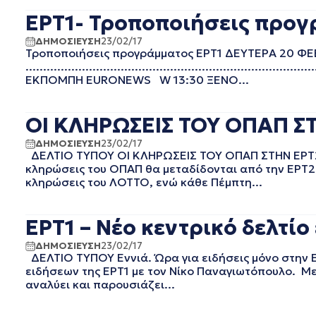
EΡΤ2 ΣΠΟΡ
ΣΕΠΤΕΜΒΡΙΟΣ 2025
ΕΡΤ1- Τροποποιήσεις προγ
EΡΤ3
ΑΥΓΟΥΣΤΟΣ 2025
EΡΤNEWS
ΙΟΥΛΙΟΣ 2025
ΔΗΜΟΣΙΕΥΣΗ
23/02/17
Τροποποιήσεις προγράμματος ΕΡΤ1 ΔΕΥΤΕΡΑ 20 ΦΕ
ΑΘΛΗΤΙΚΑ
ΙΟΥΝΙΟΣ 2025
....................................................................
ΓΕΝΙΚΗ
ΜΑΙΟΣ 2025
ΕΚΠΟΜΠΗ EURONEWS W 13:30 ΞΕΝΟ...
ΓΡΑΦΕΙΟ ΤΥΠΟΥ ΕΡΤ
ΑΠΡΙΛΙΟΣ 2025
ΚΙΝΗΜΑΤΟΓΡΑΦΙΚΕΣ
ΜΑΡΤΙΟΣ 2025
ΤΑΙΝΙΕΣ
ΦΕΒΡΟΥΑΡΙΟΣ 2025
ΟΙ ΚΛΗΡΩΣΕΙΣ ΤΟΥ ΟΠΑΠ ΣΤ
ΠΟΛΙΤΙΚΗ
ΙΑΝΟΥΑΡΙΟΣ 2025
ΔΗΜΟΣΙΕΥΣΗ
ΠΟΛΙΤΙΣΜΟΣ
23/02/17
ΔΕΚΕΜΒΡΙΟΣ 2024
ΔΕΛΤΙΟ ΤΥΠΟΥ ΟΙ ΚΛΗΡΩΣΕΙΣ ΤΟΥ ΟΠΑΠ ΣΤΗΝ ΕΡΤ2 
ΡΑΔΙΟΦΩΝΟ
ΝΟΕΜΒΡΙΟΣ 2024
κληρώσεις του ΟΠΑΠ θα μεταδίδονται από την ΕΡΤ2. 
ΤΗΛΕΟΡΑΣΗ
κληρώσεις του ΛΟΤΤΟ, ενώ κάθε Πέμπτη...
ΟΚΤΩΒΡΙΟΣ 2024
ΣΕΠΤΕΜΒΡΙΟΣ 2024
ΑΥΓΟΥΣΤΟΣ 2024
ΕΡΤ1 – Νέο κεντρικό δελτίο
ΙΟΥΛΙΟΣ 2024
ΔΗΜΟΣΙΕΥΣΗ
23/02/17
ΙΟΥΝΙΟΣ 2024
ΔΕΛΤΙΟ ΤΥΠΟΥ Εννιά. Ώρα για ειδήσεις μόνο στην 
ΜΑΙΟΣ 2024
ειδήσεων της ΕΡΤ1 με τον Νίκο Παναγιωτόπουλο. Με
ΑΠΡΙΛΙΟΣ 2024
αναλύει και παρουσιάζει...
ΜΑΡΤΙΟΣ 2024
ΦΕΒΡΟΥΑΡΙΟΣ 2024