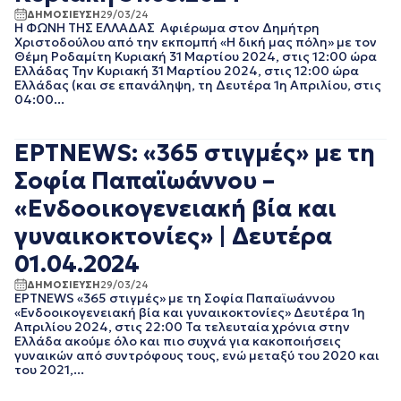
ΑΘΛΗΤΙΚΑ
ΙΟΥΝΙΟΣ 2025
ΔΗΜΟΣΙΕΥΣΗ
29/03/24
ΓΕΝΙΚΗ
ΜΑΙΟΣ 2025
Η ΦΩΝΗ ΤΗΣ ΕΛΛΑΔΑΣ Αφιέρωμα στον Δημήτρη
ΓΡΑΦΕΙΟ ΤΥΠΟΥ
ΑΠΡΙΛΙΟΣ 2025
Χριστοδούλου από την εκπομπή «Η δική μας πόλη» με τον
ΕΡΤ
Θέμη Ροδαμίτη Κυριακή 31 Μαρτίου 2024, στις 12:00 ώρα
ΜΑΡΤΙΟΣ 2025
ΚΙΝΗΜΑΤΟΓΡΑΦΙΚΕΣ
Ελλάδας Την Κυριακή 31 Μαρτίου 2024, στις 12:00 ώρα
ΦΕΒΡΟΥΑΡΙΟΣ 2025
ΤΑΙΝΙΕΣ
Ελλάδας (και σε επανάληψη, τη Δευτέρα 1η Απριλίου, στις
ΙΑΝΟΥΑΡΙΟΣ 2025
04:00...
ΠΟΛΙΤΙΚΗ
ΔΕΚΕΜΒΡΙΟΣ 2024
ΠΟΛΙΤΙΣΜΟΣ
ΝΟΕΜΒΡΙΟΣ 2024
ΡΑΔΙΟΦΩΝΟ
ΕΡΤNEWS: «365 στιγμές» με τη
ΟΚΤΩΒΡΙΟΣ 2024
ΤΗΛΕΟΡΑΣΗ
ΣΕΠΤΕΜΒΡΙΟΣ 2024
Σοφία Παπαϊωάννου –
ΑΥΓΟΥΣΤΟΣ 2024
«Ενδοοικογενειακή βία και
ΙΟΥΛΙΟΣ 2024
ΙΟΥΝΙΟΣ 2024
γυναικοκτονίες» | Δευτέρα
ΜΑΙΟΣ 2024
01.04.2024
ΑΠΡΙΛΙΟΣ 2024
ΜΑΡΤΙΟΣ 2024
ΔΗΜΟΣΙΕΥΣΗ
29/03/24
ΕΡΤNEWS «365 στιγμές» με τη Σοφία Παπαϊωάννου
ΦΕΒΡΟΥΑΡΙΟΣ 2024
«Ενδοοικογενειακή βία και γυναικοκτονίες» Δευτέρα 1η
ΙΑΝΟΥΑΡΙΟΣ 2024
Απριλίου 2024, στις 22:00 Τα τελευταία χρόνια στην
ΔΕΚΕΜΒΡΙΟΣ 2023
Ελλάδα ακούμε όλο και πιο συχνά για κακοποιήσεις
γυναικών από συντρόφους τους, ενώ μεταξύ του 2020 και
ΝΟΕΜΒΡΙΟΣ 2023
του 2021,...
ΟΚΤΩΒΡΙΟΣ 2023
ΣΕΠΤΕΜΒΡΙΟΣ 2023