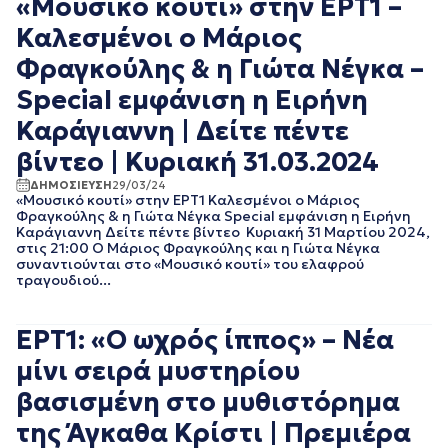
«Μουσικό κουτί» στην ΕΡΤ1 –
ΦΕΒΡΟΥΑΡΙΟΣ 2020
ΙΑΝΟΥΑΡΙΟΣ 2020
Καλεσμένοι ο Μάριος
ΔΕΚΕΜΒΡΙΟΣ 2019
Φραγκούλης & η Γιώτα Νέγκα –
ΝΟΕΜΒΡΙΟΣ 2019
ΟΚΤΩΒΡΙΟΣ 2019
Special εμφάνιση η Eιρήνη
ΣΕΠΤΕΜΒΡΙΟΣ 2019
Καράγιαννη | Δείτε πέντε
ΑΥΓΟΥΣΤΟΣ 2019
ΙΟΥΛΙΟΣ 2019
βίντεο | Κυριακή 31.03.2024
ΙΟΥΝΙΟΣ 2019
ΔΗΜΟΣΙΕΥΣΗ
29/03/24
ΜΑΙΟΣ 2019
«Μουσικό κουτί» στην ΕΡΤ1 Καλεσμένοι ο Μάριος
ΑΠΡΙΛΙΟΣ 2019
Φραγκούλης & η Γιώτα Νέγκα Special εμφάνιση η Eιρήνη
Καράγιαννη Δείτε πέντε βίντεο Κυριακή 31 Μαρτίου 2024,
ΜΑΡΤΙΟΣ 2019
στις 21:00 Ο Μάριος Φραγκούλης και η Γιώτα Νέγκα
ΦΕΒΡΟΥΑΡΙΟΣ 2019
συναντιούνται στο «Μουσικό κουτί» του ελαφρού
ΙΑΝΟΥΑΡΙΟΣ 2019
τραγουδιού...
ΔΕΚΕΜΒΡΙΟΣ 2018
ΝΟΕΜΒΡΙΟΣ 2018
ΕΡΤ1: «Ο ωχρός ίππος» – Νέα
ΟΚΤΩΒΡΙΟΣ 2018
ΣΕΠΤΕΜΒΡΙΟΣ 2018
μίνι σειρά μυστηρίου
ΑΥΓΟΥΣΤΟΣ 2018
βασισμένη στο μυθιστόρημα
ΙΟΥΛΙΟΣ 2018
ΙΟΥΝΙΟΣ 2018
της Άγκαθα Κρίστι | Πρεμιέρα
ΜΑΙΟΣ 2018