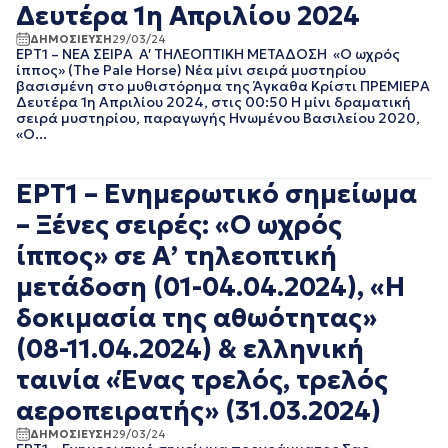
Δευτέρα 1η Απριλίου 2024
ΑΠΡΙΛΙΟΣ 2018
ΜΑΡΤΙΟΣ 2018
ΔΗΜΟΣΙΕΥΣΗ
29/03/24
ΕΡΤ1 – ΝΕΑ ΣΕΙΡΑ A′ ΤΗΛΕΟΠΤΙΚΗ ΜΕΤΑΔΟΣΗ «Ο ωχρός
ΦΕΒΡΟΥΑΡΙΟΣ 2018
ίππος» (The Pale Horse) Νέα μίνι σειρά μυστηρίου
ΙΑΝΟΥΑΡΙΟΣ 2018
βασισμένη στο μυθιστόρημα της Άγκαθα Κρίστι ΠΡΕΜΙΕΡΑ
ΔΕΚΕΜΒΡΙΟΣ 2017
Δευτέρα 1η Απριλίου 2024, στις 00:50 Η μίνι δραματική
σειρά μυστηρίου, παραγωγής Ηνωμένου Βασιλείου 2020,
ΝΟΕΜΒΡΙΟΣ 2017
«Ο...
ΟΚΤΩΒΡΙΟΣ 2017
ΣΕΠΤΕΜΒΡΙΟΣ 2017
ΑΥΓΟΥΣΤΟΣ 2017
ΕΡΤ1 – Ενημερωτικό σημείωμα
ΙΟΥΛΙΟΣ 2017
– Ξένες σειρές: «Ο ωχρός
ΙΟΥΝΙΟΣ 2017
ΜΑΙΟΣ 2017
ίππος» σε Α’ τηλεοπτική
ΑΠΡΙΛΙΟΣ 2017
μετάδοση (01-04.04.2024), «Η
ΜΑΡΤΙΟΣ 2017
ΦΕΒΡΟΥΑΡΙΟΣ 2017
δοκιμασία της αθωότητας»
ΙΑΝΟΥΑΡΙΟΣ 2017
(08-11.04.2024) & ελληνική
ΔΕΚΕΜΒΡΙΟΣ 2016
ταινία «Ένας τρελός, τρελός
ΝΟΕΜΒΡΙΟΣ 2016
ΟΚΤΩΒΡΙΟΣ 2016
αεροπειρατής» (31.03.2024)
ΣΕΠΤΕΜΒΡΙΟΣ 2016
ΔΗΜΟΣΙΕΥΣΗ
29/03/24
ΑΥΓΟΥΣΤΟΣ 2016