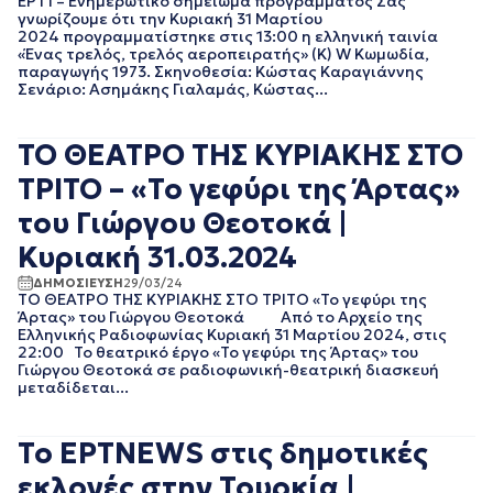
ΕΡΤ1 – Ενημερωτικό σημείωμα προγράμματος Σας
ΙΟΥΛΙΟΣ 2016
γνωρίζουμε ότι την Κυριακή 31 Μαρτίου
ΙΟΥΝΙΟΣ 2016
2024 προγραμματίστηκε στις 13:00 η ελληνική ταινία
«Ένας τρελός, τρελός αεροπειρατής» (Κ) W Κωμωδία,
ΟΚΤΩΒΡΙΟΣ 2015
παραγωγής 1973. Σκηνοθεσία: Κώστας Καραγιάννης
Σενάριο: Ασημάκης Γιαλαμάς, Κώστας...
ΤΟ ΘΕΑΤΡΟ ΤΗΣ ΚΥΡΙΑΚΗΣ ΣΤΟ
ΤΡΙΤΟ – «Το γεφύρι της Άρτας»
του Γιώργου Θεοτοκά |
Κυριακή 31.03.2024
ΔΗΜΟΣΙΕΥΣΗ
29/03/24
ΤΟ ΘΕΑΤΡΟ ΤΗΣ ΚΥΡΙΑΚΗΣ ΣΤΟ ΤΡΙΤΟ «Το γεφύρι της
Άρτας» του Γιώργου Θεοτοκά Από το Αρχείο της
Ελληνικής Ραδιοφωνίας Κυριακή 31 Μαρτίου 2024, στις
22:00 Το θεατρικό έργο «Το γεφύρι της Άρτας» του
Γιώργου Θεοτοκά σε ραδιοφωνική-θεατρική διασκευή
μεταδίδεται...
To ΕΡΤNEWS στις δημοτικές
εκλογές στην Τουρκία |