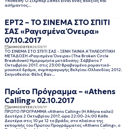
Υπόθεση: Ο Ζιλμπέρ Σαπέλ είναι ένας αδέξιος και
ΑΘΛΗΤΙΚΑ
ΙΟΥΝΙΟΣ 2025
ασήμαντος...
ΓΕΝΙΚΗ
ΜΑΙΟΣ 2025
ΓΡΑΦΕΙΟ ΤΥΠΟΥ
ΑΠΡΙΛΙΟΣ 2025
ΕΡΤ
ΜΑΡΤΙΟΣ 2025
ΕΡΤ2 – ΤΟ ΣΙΝΕΜΑ ΣΤΟ ΣΠΙΤΙ
ΚΙΝΗΜΑΤΟΓΡΑΦΙΚΕΣ
ΦΕΒΡΟΥΑΡΙΟΣ 2025
ΤΑΙΝΙΕΣ
ΣΑΣ «Ραγισμένα Όνειρα»
ΙΑΝΟΥΑΡΙΟΣ 2025
ΠΟΛΙΤΙΚΗ
ΔΕΚΕΜΒΡΙΟΣ 2024
07.10.2017
ΠΟΛΙΤΙΣΜΟΣ
ΝΟΕΜΒΡΙΟΣ 2024
ΡΑΔΙΟΦΩΝΟ
ΔΗΜΟΣΙΕΥΣΗ
29/09/17
ΟΚΤΩΒΡΙΟΣ 2024
ΤΗΛΕΟΡΑΣΗ
ΤΟ ΣΙΝΕΜΑ ΣΤΟ ΣΠΙΤΙ ΣΑΣ - ΞΕΝΗ ΤΑΙΝΙΑ Α΄ ΤΗΛΕΟΠΤΙΚΗ
ΣΕΠΤΕΜΒΡΙΟΣ 2024
ΜΕΤΑΔΟΣΗ «Ραγισμένα Όνειρα» (The Broken Circle
Breakdown) Ημερομηνία μετάδοσης: Σάββατο 7
ΑΥΓΟΥΣΤΟΣ 2024
Οκτωβρίου 2017, στις 23:00 Βραβευμένο ρομαντικό-
ΙΟΥΛΙΟΣ 2024
μουσικό δράμα, συμπαραγωγής Βελγίου-Ολλανδίας 2012.
ΙΟΥΝΙΟΣ 2024
Σκηνοθεσία: Φέλιξ Βαν...
ΜΑΙΟΣ 2024
ΑΠΡΙΛΙΟΣ 2024
Πρώτο Πρόγραμμα – «Athens
ΜΑΡΤΙΟΣ 2024
ΦΕΒΡΟΥΑΡΙΟΣ 2024
Calling» 02.10.2017
ΙΑΝΟΥΑΡΙΟΣ 2024
ΔΗΜΟΣΙΕΥΣΗ
29/09/17
ΔΕΚΕΜΒΡΙΟΣ 2023
ΠΡΩΤΟ ΠΡΟΓΡΑΜΜΑ «Athens Calling» (Η Αθήνα καλεί)
ΝΟΕΜΒΡΙΟΣ 2023
Δευτέρα 2 Οκτωβρίου 2017, ώρα 22:00-24:00 Κάθε
Δευτέρα στις 10 με 12 το βράδυ, στο πλαίσιο της
ΟΚΤΩΒΡΙΟΣ 2023
εκπομπής του Πρώτου Προγράμματος «Athens Calling», ο
ΣΕΠΤΕΜΒΡΙΟΣ 2023