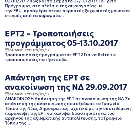
02/10/2017 έως και το Σάββατο 07/10/2017 Το Τρίτο
ΝΟΕΜΒΡΙΟΣ 2021
Πρόγραμμα, στο πλαίσιο της συνεργασίας με
ΟΚΤΩΒΡΙΟΣ 2021
την EBU, προσφέρει στους ακροατές ξεχωριστές μουσικές
στιγμές από τα κορυφαία...
ΣΕΠΤΕΜΒΡΙΟΣ 2021
ΑΥΓΟΥΣΤΟΣ 2021
ΙΟΥΛΙΟΣ 2021
ΕΡΤ2 – Τροποποιήσεις
ΙΟΥΝΙΟΣ 2021
προγράμματος 05-13.10.2017
ΜΑΙΟΣ 2021
ΑΠΡΙΛΙΟΣ 2021
ΔΗΜΟΣΙΕΥΣΗ
29/09/17
ΜΑΡΤΙΟΣ 2021
Τροποποιήσεις προγράμματος ΕΡΤ2 Για να δείτε τις
τροποποιήσεις πατήστε εδώ.
ΦΕΒΡΟΥΑΡΙΟΣ 2021
ΙΑΝΟΥΑΡΙΟΣ 2021
ΔΕΚΕΜΒΡΙΟΣ 2020
Απάντηση της ΕΡΤ σε
ΝΟΕΜΒΡΙΟΣ 2020
ανακοίνωση της ΝΔ 29.09.2017
ΟΚΤΩΒΡΙΟΣ 2020
ΣΕΠΤΕΜΒΡΙΟΣ 2020
ΔΗΜΟΣΙΕΥΣΗ
29/09/17
ΑΥΓΟΥΣΤΟΣ 2020
ΑΝΑΚΟΙΝΩΣΗ Απάντηση της ΕΡΤ σε ανακοίνωση της ΝΔ Σε
απάντηση της ανακοίνωσης που εξέδωσε το Γραφείο
ΙΟΥΛΙΟΣ 2020
Τύπου της Νέας Δημοκρατίας, σχετικά με την υποτιθέμενη
ΙΟΥΝΙΟΣ 2020
παράλειψη της ΕΡΤ να καλύψει δραστηριότητα του
ΜΑΙΟΣ 2020
αρχηγού της αξιωματικής αντιπολίτευσης, το Γραφείο
Τύπου της...
ΑΠΡΙΛΙΟΣ 2020
ΜΑΡΤΙΟΣ 2020