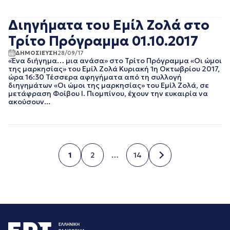
ΙΟΥΛΙΟΣ 2016
ΙΟΥΝΙΟΣ 2016
Διηγήματα του Εμίλ Ζολά στο
ΟΚΤΩΒΡΙΟΣ 2015
Τρίτο Πρόγραμμα 01.10.2017
ΔΗΜΟΣΙΕΥΣΗ
28/09/17
«Ένα διήγημα… μια ανάσα» στο Τρίτο Πρόγραμμα «Οι ώμοι
της μαρκησίας» του Εμίλ Ζολά Κυριακή 1η Οκτωβρίου 2017,
ώρα 16:30 Τέσσερα αφηγήματα από τη συλλογή
διηγημάτων «Οι ώμοι της μαρκησίας» του Εμίλ Ζολά, σε
μετάφραση Φοίβου Ι. Πιομπίνου, έχουν την ευκαιρία να
ακούσουν...
1
2
…
14
Σελίδα
Σελίδα
Σελίδα