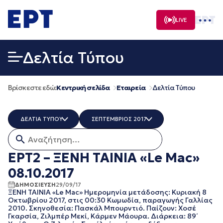
Μετάβαση
σε
LIVE
περιεχόμενο
Δελτία Τύπου
Βρίσκεστε εδώ:
Κεντρική σελίδα
Εταιρεία
Δελτία Τύπου
ΔΕΛΤΙΑ ΤΥΠΟΥ
ΣΕΠΤΕΜΒΡΙΟΣ 2017
Αναζήτηση για:
ERT COSMOS
ΟΛΑ
ERTECHO
ΜΑΡΤΙΟΣ 2026
ΕΡΤ2 – ΞΕΝΗ ΤΑΙΝΙΑ «Le Μac»
ERTFLIX
ΔΕΚΕΜΒΡΙΟΣ 2025
08.10.2017
EUROVISION - EBU
ΝΟΕΜΒΡΙΟΣ 2025
EΡΤ1
ΟΚΤΩΒΡΙΟΣ 2025
ΔΗΜΟΣΙΕΥΣΗ
29/09/17
ΞΕΝΗ ΤΑΙΝΙΑ «Le Mac» Ημερομηνία μετάδοσης: Κυριακή 8
EΡΤ2 ΣΠΟΡ
ΣΕΠΤΕΜΒΡΙΟΣ 2025
Οκτωβρίου 2017, στις 00:30 Κωμωδία, παραγωγής Γαλλίας
EΡΤ3
ΑΥΓΟΥΣΤΟΣ 2025
2010. Σκηνοθεσία: Πασκάλ Μπουρντιό. Παίζουν: Χοσέ
EΡΤNEWS
ΙΟΥΛΙΟΣ 2025
Γκαρσία, Ζιλμπέρ Μεκί, Κάρμεν Μάουρα. Διάρκεια: 89΄