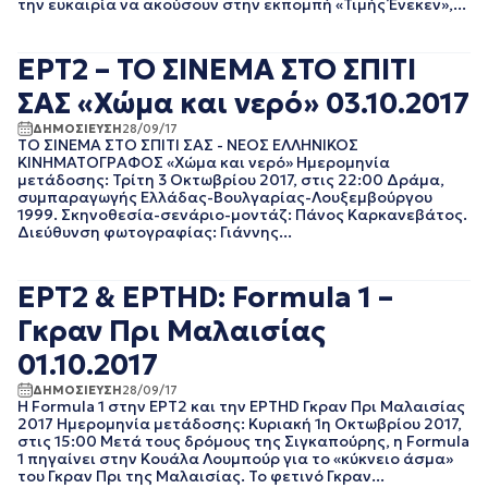
την ευκαιρία να ακούσουν στην εκπομπή «Τιμής Ένεκεν»,...
ΑΠΡΙΛΙΟΣ 2018
ΜΑΡΤΙΟΣ 2018
ΕΡΤ2 – ΤΟ ΣΙΝΕΜΑ ΣΤΟ ΣΠΙΤΙ
ΦΕΒΡΟΥΑΡΙΟΣ 2018
ΙΑΝΟΥΑΡΙΟΣ 2018
ΣΑΣ «Χώμα και νερό» 03.10.2017
ΔΕΚΕΜΒΡΙΟΣ 2017
ΔΗΜΟΣΙΕΥΣΗ
28/09/17
ΝΟΕΜΒΡΙΟΣ 2017
ΤΟ ΣΙΝΕΜΑ ΣΤΟ ΣΠΙΤΙ ΣΑΣ - ΝΕΟΣ ΕΛΛΗΝΙΚΟΣ
ΟΚΤΩΒΡΙΟΣ 2017
ΚΙΝΗΜΑΤΟΓΡΑΦΟΣ «Χώμα και νερό» Ημερομηνία
ΣΕΠΤΕΜΒΡΙΟΣ 2017
μετάδοσης: Τρίτη 3 Οκτωβρίου 2017, στις 22:00 Δράμα,
συμπαραγωγής Ελλάδας-Βουλγαρίας-Λουξεμβούργου
ΑΥΓΟΥΣΤΟΣ 2017
1999. Σκηνοθεσία-σενάριο-μοντάζ: Πάνος Καρκανεβάτος.
ΙΟΥΛΙΟΣ 2017
Διεύθυνση φωτογραφίας: Γιάννης...
ΙΟΥΝΙΟΣ 2017
ΜΑΙΟΣ 2017
ΕΡΤ2 & ΕΡΤHD: Formula 1 –
ΑΠΡΙΛΙΟΣ 2017
ΜΑΡΤΙΟΣ 2017
Γκραν Πρι Μαλαισίας
ΦΕΒΡΟΥΑΡΙΟΣ 2017
01.10.2017
ΙΑΝΟΥΑΡΙΟΣ 2017
ΔΕΚΕΜΒΡΙΟΣ 2016
ΔΗΜΟΣΙΕΥΣΗ
28/09/17
Η Formula 1 στην ΕΡΤ2 και την ΕΡΤHD Γκραν Πρι Μαλαισίας
ΝΟΕΜΒΡΙΟΣ 2016
2017 Ημερομηνία μετάδοσης: Κυριακή 1η Οκτωβρίου 2017,
ΟΚΤΩΒΡΙΟΣ 2016
στις 15:00 Μετά τους δρόμους της Σιγκαπούρης, η Formula
ΣΕΠΤΕΜΒΡΙΟΣ 2016
1 πηγαίνει στην Κουάλα Λουμπούρ για το «κύκνειο άσμα»
ΑΥΓΟΥΣΤΟΣ 2016
του Γκραν Πρι της Μαλαισίας. Το φετινό Γκραν...