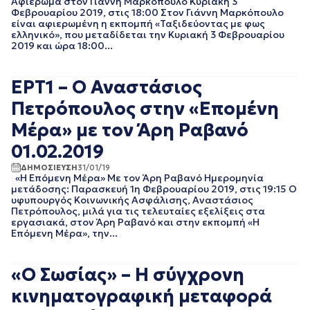
Αφιέρωμα στον Γιάννη Μαρκόπουλο Κυριακή 3
ΑΠΡΙΛΙΟΣ 2018
Φεβρουαρίου 2019, στις 18:00 Στον Γιάννη Μαρκόπουλο
είναι αφιερωμένη η εκπομπή «Ταξιδεύοντας με φως
ΜΑΡΤΙΟΣ 2018
ελληνικό», που μεταδίδεται την Κυριακή 3 Φεβρουαρίου
ΦΕΒΡΟΥΑΡΙΟΣ 2018
2019 και ώρα 18:00...
ΙΑΝΟΥΑΡΙΟΣ 2018
ΔΕΚΕΜΒΡΙΟΣ 2017
ΕΡΤ1 – Ο Αναστάσιος
ΝΟΕΜΒΡΙΟΣ 2017
ΟΚΤΩΒΡΙΟΣ 2017
Πετρόπουλος στην «Επομένη
ΣΕΠΤΕΜΒΡΙΟΣ 2017
Μέρα» με τον Άρη Ραβανό
ΑΥΓΟΥΣΤΟΣ 2017
ΙΟΥΛΙΟΣ 2017
01.02.2019
ΙΟΥΝΙΟΣ 2017
ΔΗΜΟΣΙΕΥΣΗ
31/01/19
ΜΑΙΟΣ 2017
«Η Επόμενη Μέρα» Με τον Άρη Ραβανό Ημερομηνία
ΑΠΡΙΛΙΟΣ 2017
μετάδοσης: Παρασκευή 1η Φεβρουαρίου 2019, στις 19:15 Ο
υφυπουργός Κοινωνικής Ασφάλισης, Αναστάσιος
ΜΑΡΤΙΟΣ 2017
Πετρόπουλος, μιλά για τις τελευταίες εξελίξεις στα
ΦΕΒΡΟΥΑΡΙΟΣ 2017
εργασιακά, στον Άρη Ραβανό και στην εκπομπή «Η
ΙΑΝΟΥΑΡΙΟΣ 2017
Επόμενη Μέρα», την...
ΔΕΚΕΜΒΡΙΟΣ 2016
ΝΟΕΜΒΡΙΟΣ 2016
«O Σωσίας» – Η σύγχρονη
ΟΚΤΩΒΡΙΟΣ 2016
ΣΕΠΤΕΜΒΡΙΟΣ 2016
κινηματογραφική μεταφορά
ΑΥΓΟΥΣΤΟΣ 2016