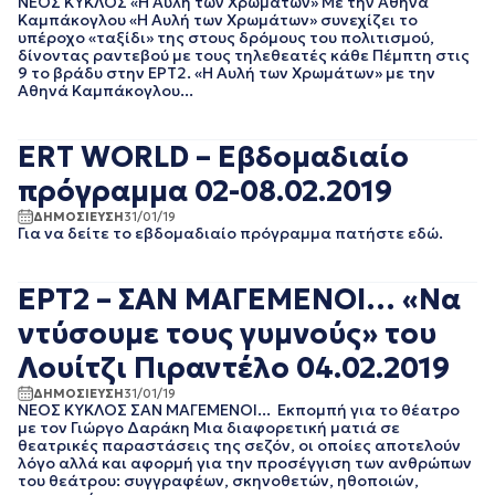
ΝΕΟΣ ΚΥΚΛΟΣ «Η Αυλή των Χρωμάτων» Με την Αθηνά
ΝΟΕΜΒΡΙΟΣ 2021
Καμπάκογλου «Η Αυλή των Χρωμάτων» συνεχίζει το
ΟΚΤΩΒΡΙΟΣ 2021
υπέροχο «ταξίδι» της στους δρόμους του πολιτισμού,
δίνοντας ραντεβού με τους τηλεθεατές κάθε Πέμπτη στις
ΣΕΠΤΕΜΒΡΙΟΣ 2021
9 το βράδυ στην ΕΡΤ2. «Η Αυλή των Χρωμάτων» με την
ΑΥΓΟΥΣΤΟΣ 2021
Αθηνά Καμπάκογλου...
ΙΟΥΛΙΟΣ 2021
ΙΟΥΝΙΟΣ 2021
ERT WORLD – Εβδομαδιαίο
ΜΑΙΟΣ 2021
ΑΠΡΙΛΙΟΣ 2021
πρόγραμμα 02-08.02.2019
ΜΑΡΤΙΟΣ 2021
ΔΗΜΟΣΙΕΥΣΗ
31/01/19
ΦΕΒΡΟΥΑΡΙΟΣ 2021
Για να δείτε το εβδομαδιαίο πρόγραμμα πατήστε εδώ.
ΙΑΝΟΥΑΡΙΟΣ 2021
ΔΕΚΕΜΒΡΙΟΣ 2020
ΝΟΕΜΒΡΙΟΣ 2020
ΕΡΤ2 – ΣΑΝ ΜΑΓΕΜΕΝΟΙ… «Να
ΟΚΤΩΒΡΙΟΣ 2020
ντύσουμε τους γυμνούς» του
ΣΕΠΤΕΜΒΡΙΟΣ 2020
ΑΥΓΟΥΣΤΟΣ 2020
Λουίτζι Πιραντέλο 04.02.2019
ΙΟΥΛΙΟΣ 2020
ΔΗΜΟΣΙΕΥΣΗ
31/01/19
ΙΟΥΝΙΟΣ 2020
ΝΕΟΣ ΚΥΚΛΟΣ ΣΑΝ ΜΑΓΕΜΕΝΟΙ... Εκπομπή για το θέατρο
με τον Γιώργο Δαράκη Μια διαφορετική ματιά σε
ΜΑΙΟΣ 2020
θεατρικές παραστάσεις της σεζόν, οι οποίες αποτελούν
ΑΠΡΙΛΙΟΣ 2020
λόγο αλλά και αφορμή για την προσέγγιση των ανθρώπων
ΜΑΡΤΙΟΣ 2020
του θεάτρου: συγγραφέων, σκηνοθετών, ηθοποιών,