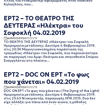
τίτλος του ντοκιμαντέρ-αφιερώματος στον Λουκιανό
ΑΘΛΗΤΙΚΑ
ΙΟΥΝΙΟΣ 2025
Κηλαηδόνη, που...
ΓΕΝΙΚΗ
ΜΑΙΟΣ 2025
ΓΡΑΦΕΙΟ ΤΥΠΟΥ
ΑΠΡΙΛΙΟΣ 2025
ΕΡΤ
ΜΑΡΤΙΟΣ 2025
ΕΡΤ2 – ΤΟ ΘΕΑΤΡΟ ΤΗΣ
ΚΙΝΗΜΑΤΟΓΡΑΦΙΚΕΣ
ΦΕΒΡΟΥΑΡΙΟΣ 2025
ΤΑΙΝΙΕΣ
ΔΕΥΤΕΡΑΣ «Ηλέκτρα» του
ΙΑΝΟΥΑΡΙΟΣ 2025
ΠΟΛΙΤΙΚΗ
ΔΕΚΕΜΒΡΙΟΣ 2024
Σοφοκλή 04.02.2019
ΠΟΛΙΤΙΣΜΟΣ
ΝΟΕΜΒΡΙΟΣ 2024
ΡΑΔΙΟΦΩΝΟ
ΔΗΜΟΣΙΕΥΣΗ
31/01/19
ΟΚΤΩΒΡΙΟΣ 2024
ΤΗΛΕΟΡΑΣΗ
ΤΟ ΘΕΑΤΡΟ ΤΗΣ ΔΕΥΤΕΡΑΣ «Ηλέκτρα» του Σοφοκλή
ΣΕΠΤΕΜΒΡΙΟΣ 2024
Ημερομηνία μετάδοσης: Δευτέρα 4 Φεβρουαρίου 2019,
στις 20:30 Μαγνητοσκοπημένη παράσταση της
ΑΥΓΟΥΣΤΟΣ 2024
τραγωδίας «Ηλέκτρα» του Σοφοκλή, που παρουσιάστηκε
ΙΟΥΛΙΟΣ 2024
σε παραγωγή του Αμφι-Θεάτρου και σκηνοθεσία Σπύρου
ΙΟΥΝΙΟΣ 2024
Ευαγγελάτου στο πλαίσιο...
ΜΑΙΟΣ 2024
ΑΠΡΙΛΙΟΣ 2024
ΕΡΤ2 – DOC ON ΕΡΤ «Το φως
ΜΑΡΤΙΟΣ 2024
ΦΕΒΡΟΥΑΡΙΟΣ 2024
που χάνεται» 04.02.2019
ΙΑΝΟΥΑΡΙΟΣ 2024
ΔΗΜΟΣΙΕΥΣΗ
31/01/19
ΔΕΚΕΜΒΡΙΟΣ 2023
DOC ON ΕΡΤ «Το φως που χάνεται» (The Dying of the Light)
ΝΟΕΜΒΡΙΟΣ 2023
Ημερομηνία μετάδοσης: Δευτέρα 4 Φεβρουαρίου 2019,
στις 23:45 Ντοκιμαντέρ, παραγωγής ΗΠΑ 2015. Ενώ δεν
ΟΚΤΩΒΡΙΟΣ 2023
είχε αλλάξει για πάνω από έναν αιώνα, η μέθοδος
ΣΕΠΤΕΜΒΡΙΟΣ 2023