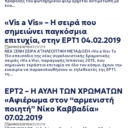
προβολής του φωτοχημικού φιλμ έρχεται αντιμέτωπη με
ΑΥΓΟΥΣΤΟΣ 2023
ένα...
ΙΟΥΛΙΟΣ 2023
ΙΟΥΝΙΟΣ 2023
«Vis a Vis» – Η σειρά που
ΜΑΙΟΣ 2023
ΑΠΡΙΛΙΟΣ 2023
σημειώνει παγκόσμια
ΜΑΡΤΙΟΣ 2023
επιτυχία, στην ΕΡΤ1 04.02.2019
ΦΕΒΡΟΥΑΡΙΟΣ 2023
ΙΑΝΟΥΑΡΙΟΣ 2023
ΔΗΜΟΣΙΕΥΣΗ
31/01/19
ΝΕΑ ΞΕΝΗ ΣΕΙΡΑ Α΄ ΤΗΛΕΟΠΤΙΚΗ ΜΕΤΑΔΟΣΗ «Vis a Vis» Το
ΔΕΚΕΜΒΡΙΟΣ 2022
15ο επεισόδιο της νέας συγκλονιστικής δραματικής
ΝΟΕΜΒΡΙΟΣ 2022
σειράς «Vis a Vis», παραγωγής Ισπανίας 2015, που
ΟΚΤΩΒΡΙΟΣ 2022
σημειώνει τεράστια επιτυχία σε όλο τον κόσμο, έχουν την
ευκαιρία να παρακολουθήσουν οι τηλεθεατές της ΕΡΤ1,
ΣΕΠΤΕΜΒΡΙΟΣ 2022
τη...
ΑΥΓΟΥΣΤΟΣ 2022
ΙΟΥΛΙΟΣ 2022
ΙΟΥΝΙΟΣ 2022
ΕΡΤ2 – Η ΑΥΛΗ ΤΩΝ ΧΡΩΜΑΤΩΝ
ΜΑΙΟΣ 2022
«Αφιέρωμα στον “αρμενιστή
ΑΠΡΙΛΙΟΣ 2022
ΜΑΡΤΙΟΣ 2022
ποιητή” Νίκο Καββαδία»
ΦΕΒΡΟΥΑΡΙΟΣ 2022
07.02.2019
ΙΑΝΟΥΑΡΙΟΣ 2022
ΔΕΚΕΜΒΡΙΟΣ 2021
ΔΗΜΟΣΙΕΥΣΗ
31/01/19