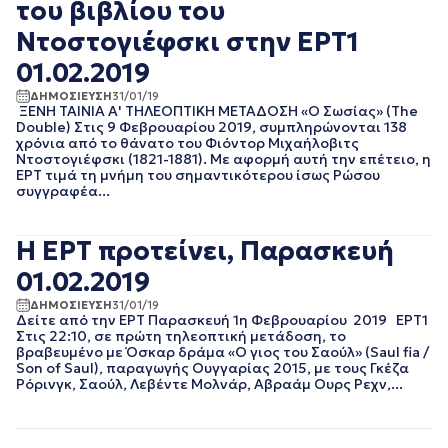
του βιβλίου του
ΙΟΥΛΙΟΣ 2016
ΙΟΥΝΙΟΣ 2016
Ντοστογιέφσκι στην ΕΡΤ1
ΟΚΤΩΒΡΙΟΣ 2015
01.02.2019
ΔΗΜΟΣΙΕΥΣΗ
31/01/19
ΞΕΝΗ ΤΑΙΝΙΑ Α' ΤΗΛΕΟΠΤΙΚΗ ΜΕΤΑΔΟΣΗ «O Σωσίας» (The
Double) Στις 9 Φεβρουαρίου 2019, συμπληρώνονται 138
χρόνια από το θάνατο του Φιόντορ Μιχαήλοβιτς
Ντοστογιέφσκι (1821-1881). Με αφορμή αυτή την επέτειο, η
ΕΡΤ τιμά τη μνήμη του σημαντικότερου ίσως Ρώσου
συγγραφέα...
Η ΕΡΤ προτείνει, Παρασκευή
01.02.2019
ΔΗΜΟΣΙΕΥΣΗ
31/01/19
Δείτε από την ΕΡΤ Παρασκευή 1η Φεβρουαρίου 2019 ΕΡΤ1
Στις 22:10, σε πρώτη τηλεοπτική μετάδοση, το
βραβευμένο με Όσκαρ δράμα «Ο γιος του Σαούλ» (Saul fia /
Son of Saul), παραγωγής Ουγγαρίας 2015, με τους Γκέζα
Ρόρινγκ, Σαούλ, Λεβέντε Μολνάρ, Αβραάμ Ουρς Ρεχν,...