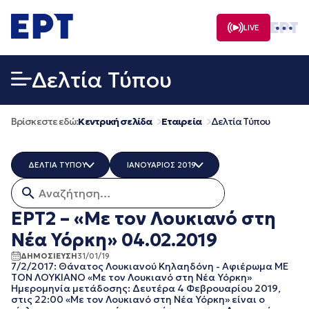
Μετάβαση
σε
LIVE
περιεχόμενο
Δελτία Τύπου
Βρίσκεστε εδώ:
Κεντρική σελίδα
Εταιρεία
Δελτία Τύπου
ΔΕΛΤΙΑ ΤΥΠΟΥ
ΙΑΝΟΥΑΡΙΟΣ 2019
Αναζήτηση για:
ERT COSMOS
ΟΛΑ
ERTECHO
ΜΑΡΤΙΟΣ 2026
ΕΡΤ2 – «Με τον Λουκιανό στη
ERTFLIX
ΔΕΚΕΜΒΡΙΟΣ 2025
Νέα Υόρκη» 04.02.2019
EUROVISION - EBU
ΝΟΕΜΒΡΙΟΣ 2025
EΡΤ1
ΟΚΤΩΒΡΙΟΣ 2025
ΔΗΜΟΣΙΕΥΣΗ
31/01/19
7/2/2017: Θάνατος Λουκιανού Κηλαηδόνη - Αφιέρωμα ΜΕ
EΡΤ2 ΣΠΟΡ
ΣΕΠΤΕΜΒΡΙΟΣ 2025
ΤΟΝ ΛΟΥΚΙΑΝΟ «Με τον Λουκιανό στη Νέα Υόρκη»
EΡΤ3
ΑΥΓΟΥΣΤΟΣ 2025
Ημερομηνία μετάδοσης: Δευτέρα 4 Φεβρουαρίου 2019,
EΡΤNEWS
ΙΟΥΛΙΟΣ 2025
στις 22:00 «Με τον Λουκιανό στη Νέα Υόρκη» είναι ο