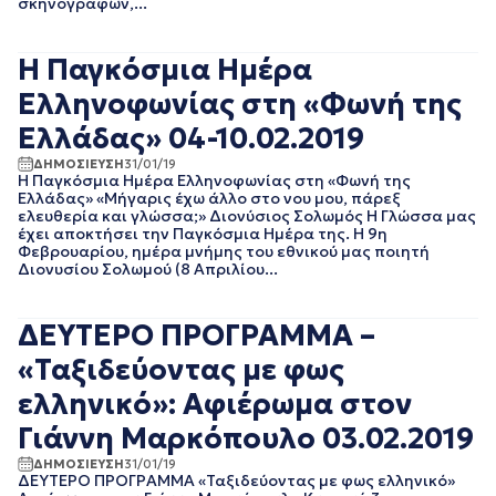
ΦΕΒΡΟΥΑΡΙΟΣ 2020
σκηνογράφων,...
ΙΑΝΟΥΑΡΙΟΣ 2020
ΔΕΚΕΜΒΡΙΟΣ 2019
Η Παγκόσμια Ημέρα
ΝΟΕΜΒΡΙΟΣ 2019
ΟΚΤΩΒΡΙΟΣ 2019
Ελληνοφωνίας στη «Φωνή της
ΣΕΠΤΕΜΒΡΙΟΣ 2019
Ελλάδας» 04-10.02.2019
ΑΥΓΟΥΣΤΟΣ 2019
ΙΟΥΛΙΟΣ 2019
ΔΗΜΟΣΙΕΥΣΗ
31/01/19
Η Παγκόσμια Ημέρα Ελληνοφωνίας στη «Φωνή της
ΙΟΥΝΙΟΣ 2019
Ελλάδας» «Μήγαρις έχω άλλο στο νου μου, πάρεξ
ΜΑΙΟΣ 2019
ελευθερία και γλώσσα;» Διονύσιος Σολωμός Η Γλώσσα μας
έχει αποκτήσει την Παγκόσμια Ημέρα της. Η 9η
ΑΠΡΙΛΙΟΣ 2019
Φεβρουαρίου, ημέρα μνήμης του εθνικού μας ποιητή
ΜΑΡΤΙΟΣ 2019
Διονυσίου Σολωμού (8 Απριλίου...
ΦΕΒΡΟΥΑΡΙΟΣ 2019
ΙΑΝΟΥΑΡΙΟΣ 2019
ΔΕΥΤΕΡΟ ΠΡΟΓΡΑΜΜΑ –
ΔΕΚΕΜΒΡΙΟΣ 2018
ΝΟΕΜΒΡΙΟΣ 2018
«Ταξιδεύοντας με φως
ΟΚΤΩΒΡΙΟΣ 2018
ελληνικό»: Αφιέρωμα στον
ΣΕΠΤΕΜΒΡΙΟΣ 2018
ΑΥΓΟΥΣΤΟΣ 2018
Γιάννη Μαρκόπουλο 03.02.2019
ΙΟΥΛΙΟΣ 2018
ΔΗΜΟΣΙΕΥΣΗ
31/01/19
ΙΟΥΝΙΟΣ 2018
ΔΕΥΤΕΡΟ ΠΡΟΓΡΑΜΜΑ «Ταξιδεύοντας με φως ελληνικό»
ΜΑΙΟΣ 2018